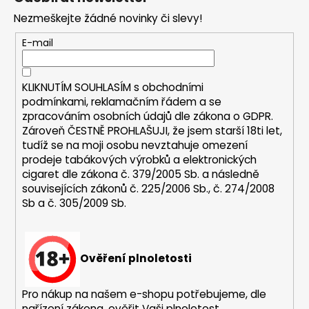
d
p
a
Nezmeškejte žádné novinky či slevy!
a
c
t
E-mail
í
í
p
r
KLIKNUTÍM SOUHLASÍM s
obchodními
v
podmínkami,
reklamačním řádem a se
k
zpracováním osobních údajů dle zákona o
GDPR
.
y
Zároveň ČESTNĚ PROHLAŠUJI, že jsem starší 18ti let,
v
tudíž se na moji osobu nevztahuje omezení
ý
prodeje tabákových výrobků a elektronických
p
cigaret dle zákona č. 379/2005 Sb. a následně
i
souvisejících zákonů č. 225/2006 Sb., č. 274/2008
s
Sb a č. 305/2009 Sb.
u
Ověření plnoletosti
Pro nákup na našem e-shopu potřebujeme, dle
nařízení zákona, ověřit Vaši plnoletost.