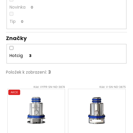
č
u
Novinka
0
j
e
Tip
0
m
e
Značky
ELF
Hotcig
BAR
3
ELFLIQ
-
SALT
Položek k zobrazení:
3
E-
LIQUID
V
-
Kód:
VYPR-SN-ND-3874
Kód:
V-SN-ND-3875
BLUEBERRY
ý
AKCE
SOUR
p
RASPBERRY
-
i
10ML
s
-
10MG
p
185