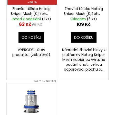
r
Kč
–36 %
o
Původně:
Žhavící tělísko Hotcig
Žhavící tělísko Hotcig
245
d
Sniper Mesh (0,17ohm)
Sniper Mesh (0,4ohm)
Kč
(1ks) - VÝPRODEJ.
(1ks)
u
Ihned k odeslání
(1 ks)
Skladem
(5 ks)
63 Kč
109 Kč
99 Kč
k
t
DO KOŠÍKU
DO KOŠÍKU
ů
VÝPRODEJ. Stav
Náhradní žhavící hlavy z
produktu: (zabalené)
platformy Hotcig Sniper
Mesh nabídnou výrazné
podání chuti, velkou
odpařovací plochu a...
Kód:
V-SN-ND-3874