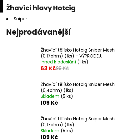
K
upní
Menu
ní
Žhavící hlavy Hotcig
Přejít
o
na
Zpět
Zpět
k
š
obsah
Sniper
í
Nejprodávanější
C
k
o
p
Žhavící tělísko Hotcig Sniper Mesh
(0,17ohm) (1ks) - VÝPRODEJ.
o
Ihned k odeslání
(1 ks)
t
63 Kč
99 Kč
ř
e
Žhavící tělísko Hotcig Sniper Mesh
b
(0,4ohm) (1ks)
Skladem
(5 ks)
u
109 Kč
j
e
Žhavící tělísko Hotcig Sniper Mesh
t
(0,17ohm) (1ks)
e
Skladem
(5 ks)
109 Kč
n