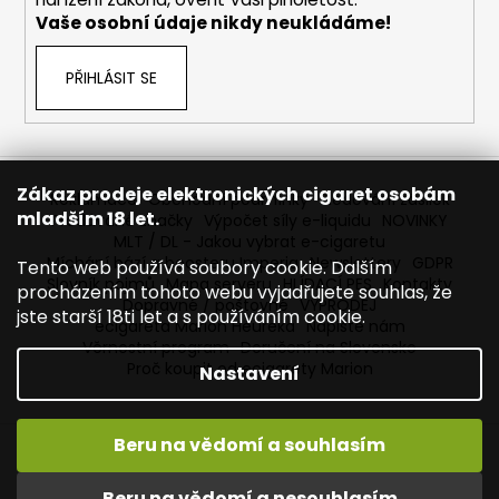
Vaše osobní údaje nikdy neukládáme!
PŘIHLÁSIT SE
Zákaz prodeje elektronických cigaret osobám
Reklamace
Obchodní podmínky
Sledování zásilek
mladším 18 let.
Prodávané značky
Výpočet síly e-liquidu
NOVINKY
MLT / DL - Jakou vybrat e-cigaretu
Míchání bází a boosteru Imperia
Newslettery
GDPR
Tento web používá soubory cookie. Dalším
Slovník pojmů
Mapa serveru
HLÍDACÍ PES
Kontakty
procházením tohoto webu vyjadřujete souhlas, že
Dopravné / poštovné
VÝPRODEJ
jste starší 18ti let a s používáním cookie.
ecigareta Marion Heureka
Napište nám
Věrnostní program
Doručení na Slovensko
Proč koupit od ecigarety Marion
Nastavení
Beru na vědomí a souhlasím
Vytvořil Shoptet
Copyright 2026
Ecigareta Marion
. Všechna práva
Beru na vědomí a nesouhlasím
vyhrazena.
Upravit nastavení cookies