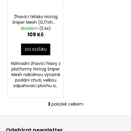
Žhavící tělísko Hotcig
Sniper Mesh (0,17ohm)
(1ks)
Skladem
(5 ks)
109 Kč
DO KOŠÍKU
Náhradní žhavící hlavy z
platformy Hotcig Sniper
Mesh nabídnou výrazné
podání chuti, velkou
odpařovací plochu a...
3
položek celkem
O
v
Z
l
á
á
Odebírat newsletter