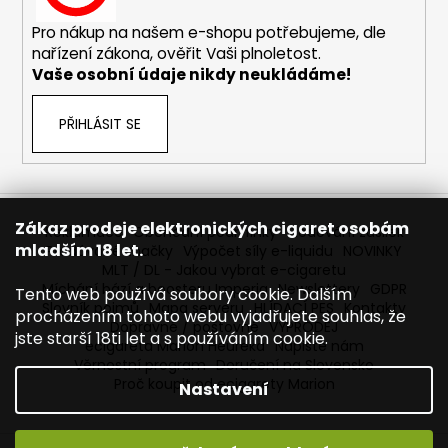
č
u
Pro nákup na našem e-shopu potřebujeme, dle
j
nařízení zákona, ověřit Vaši plnoletost.
e
Vaše osobní údaje nikdy neukládáme!
m
e
PŘIHLÁSIT SE
OXVA
XLIM
V3
-
Zákaz prodeje elektronických cigaret osobám
Reklamace
Obchodní podmínky
Sledování zásilek
POD
mladším 18 let.
Prodávané značky
Výpočet síly e-liquidu
NOVINKY
CARTRIDGE
MLT / DL - Jakou vybrat e-cigaretu
-
TOP
Míchání bází a boosteru Imperia
Newslettery
GDPR
Tento web používá soubory cookie. Dalším
FILL
Slovník pojmů
Mapa serveru
HLÍDACÍ PES
Kontakty
procházením tohoto webu vyjadřujete souhlas, že
-
Dopravné / poštovné
VÝPRODEJ
jste starší 18ti let a s používáním cookie.
0,8
ecigareta Marion Heureka
Napište nám
OHM
Věrnostní program
Doručení na Slovensko
98
Proč koupit od ecigarety Marion
Nastavení
Kč