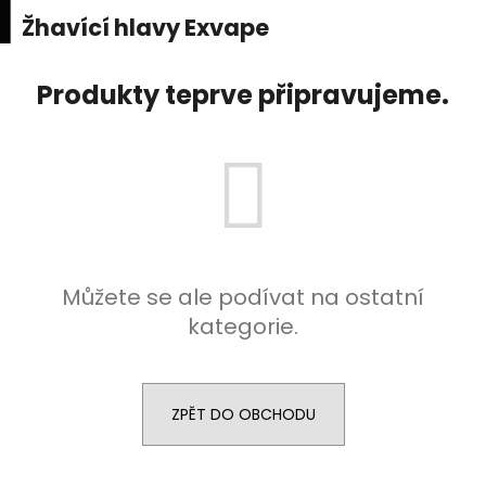
K
upní
Menu
ní
Žhavící hlavy Exvape
Přejít
o
na
Zpět
Zpět
k
š
obsah
Produkty teprve připravujeme.
í
C
k
o
p
o
t
ř
e
Můžete se ale podívat na ostatní
b
kategorie.
u
j
e
ZPĚT DO OBCHODU
t
e
n