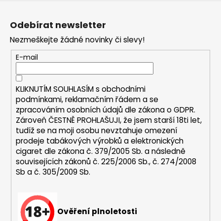
Z
a
á
j
Odebírat newsletter
p
í
Nezmeškejte žádné novinky či slevy!
a
t
t
E-mail
?
í
KLIKNUTÍM SOUHLASÍM s
obchodními
podmínkami,
reklamačním řádem a se
zpracováním osobních údajů dle zákona o
GDPR
.
HLEDAT
Zároveň ČESTNĚ PROHLAŠUJI, že jsem starší 18ti let,
tudíž se na moji osobu nevztahuje omezení
prodeje tabákových výrobků a elektronických
cigaret dle zákona č. 379/2005 Sb. a následně
D
souvisejících zákonů č. 225/2006 Sb., č. 274/2008
o
Sb a č. 305/2009 Sb.
p
o
r
u
Ověření plnoletosti