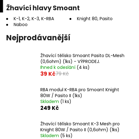
K
upní
Menu
ní
Žhavící hlavy Smoant
Přejít
o
na
Zpět
Zpět
k
š
obsah
K-1, K-2, K-3, K-RBA
Knight 80, Pasito
Naboo
í
C
k
Nejprodávanější
o
p
Žhavící tělísko Smoant Pasito DL-Mesh
o
(0,6ohm) (1ks) - VÝPRODEJ.
t
Ihned k odeslání
(4 ks)
ř
39 Kč
79 Kč
e
b
RBA modul K-RBA pro Smoant Knight
80W / Pasito II (1ks)
u
Skladem
(1 ks)
j
249 Kč
e
t
Žhavící tělísko Smoant K-3 Mesh pro
e
Knight 80W / Pasito II (0,6ohm) (1ks)
Skladem
(5 ks)
n