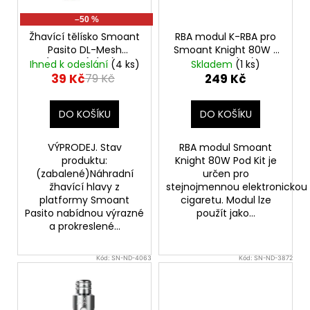
r
–50 %
o
Žhavící tělísko Smoant
RBA modul K-RBA pro
d
Pasito DL-Mesh
Smoant Knight 80W /
(0,6ohm) (1ks) -
Pasito II (1ks)
u
Ihned k odeslání
(4 ks)
Skladem
(1 ks)
VÝPRODEJ.
39 Kč
249 Kč
79 Kč
k
t
DO KOŠÍKU
DO KOŠÍKU
ů
VÝPRODEJ. Stav
RBA modul Smoant
produktu:
Knight 80W Pod Kit je
(zabalené)Náhradní
určen pro
žhavící hlavy z
stejnojmennou elektronickou
platformy Smoant
cigaretu. Modul lze
Pasito nabídnou výrazné
použít jako...
a prokreslené...
Kód:
SN-ND-4063
Kód:
SN-ND-3872