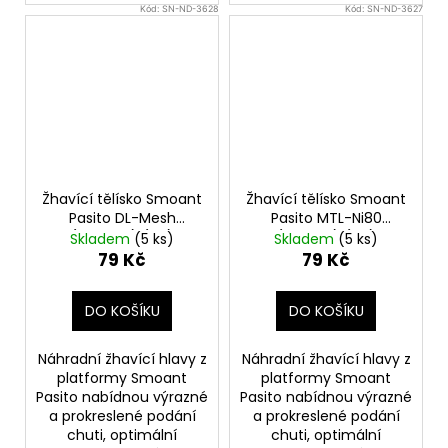
Kód:
SN-ND-3628
Kód:
SN-ND-3627
Žhavící tělísko Smoant
Žhavící tělísko Smoant
Pasito DL-Mesh
Pasito MTL-Ni80
(0,6ohm) (1ks)
(1,4ohm) (1ks)
Skladem
(5 ks)
Skladem
(5 ks)
79 Kč
79 Kč
DO KOŠÍKU
DO KOŠÍKU
Náhradní žhavící hlavy z
Náhradní žhavící hlavy z
platformy Smoant
platformy Smoant
Pasito nabídnou výrazné
Pasito nabídnou výrazné
a prokreslené podání
a prokreslené podání
chuti, optimální
chuti, optimální