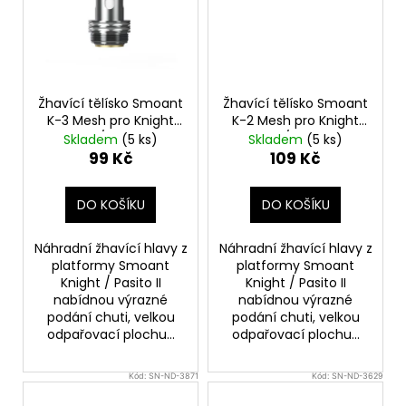
Žhavící tělísko Smoant
Žhavící tělísko Smoant
K-3 Mesh pro Knight
K-2 Mesh pro Knight
80W / Pasito II
80W / Pasito II
Skladem
(5 ks)
Skladem
(5 ks)
(0,6ohm) (1ks)
(0,4ohm) (1ks)
99 Kč
109 Kč
DO KOŠÍKU
DO KOŠÍKU
Náhradní žhavící hlavy z
Náhradní žhavící hlavy z
platformy Smoant
platformy Smoant
Knight / Pasito II
Knight / Pasito II
nabídnou výrazné
nabídnou výrazné
podání chuti, velkou
podání chuti, velkou
odpařovací plochu...
odpařovací plochu...
Kód:
SN-ND-3871
Kód:
SN-ND-3629