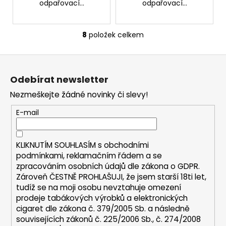
odpařovací...
odpařovací...
8
položek celkem
O
v
Z
l
á
á
Odebírat newsletter
d
p
a
Nezmeškejte žádné novinky či slevy!
a
c
t
E-mail
í
í
p
r
KLIKNUTÍM SOUHLASÍM s
obchodními
v
podmínkami,
reklamačním řádem a se
k
zpracováním osobních údajů dle zákona o
GDPR
.
y
Zároveň ČESTNĚ PROHLAŠUJI, že jsem starší 18ti let,
v
tudíž se na moji osobu nevztahuje omezení
ý
prodeje tabákových výrobků a elektronických
p
cigaret dle zákona č. 379/2005 Sb. a následně
i
souvisejících zákonů č. 225/2006 Sb., č. 274/2008