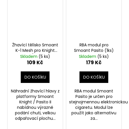
Žhavící tělísko Smoant
RBA modul pro
K-1 Mesh pro Knight
Smoant Pasito (1ks)
80W / Pasito II
Skladem
(5 ks)
Skladem
(5 ks)
(0,3ohm) (1ks)
109 Kč
179 Kč
DO KOŠÍKU
DO KOŠÍKU
Náhradní žhavící hlavy z
RBA modul Smoant
platformy Smoant
Pasito je určen pro
Knight / Pasito II
stejnojmennou elektronickou
nabídnou výrazné
cigaretu. Modul lze
podání chuti, velkou
použít jako alternativu
odpařovací plochu...
za...