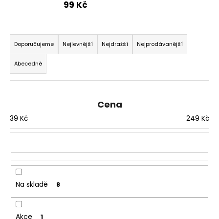
99 Kč
a
j
Ř
í
a
Doporučujeme
Nejlevnější
Nejdražší
Nejprodávanější
t
z
?
Abecedně
e
n
í
Cena
p
HLEDAT
39
Kč
249
Kč
r
o
d
D
u
o
k
p
t
Na skladě
8
o
ů
r
u
Akce
1