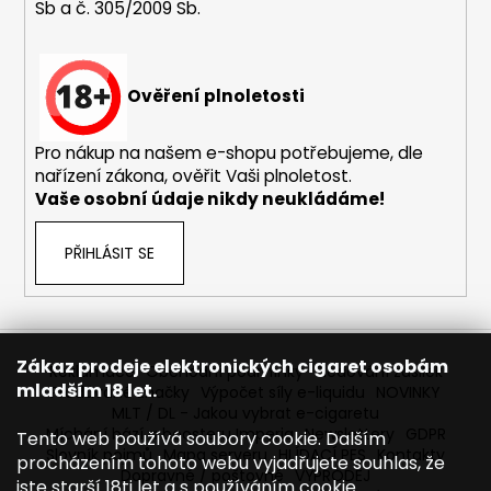
s
Sb a č. 305/2009 Sb.
u
Ověření plnoletosti
Pro nákup na našem e-shopu potřebujeme, dle
nařízení zákona, ověřit Vaši plnoletost.
Vaše osobní údaje nikdy neukládáme!
PŘIHLÁSIT SE
Zákaz prodeje elektronických cigaret osobám
Reklamace
Obchodní podmínky
Sledování zásilek
mladším 18 let.
Prodávané značky
Výpočet síly e-liquidu
NOVINKY
MLT / DL - Jakou vybrat e-cigaretu
Míchání bází a boosteru Imperia
Newslettery
GDPR
Tento web používá soubory cookie. Dalším
Slovník pojmů
Mapa serveru
HLÍDACÍ PES
Kontakty
procházením tohoto webu vyjadřujete souhlas, že
Dopravné / poštovné
VÝPRODEJ
jste starší 18ti let a s používáním cookie.