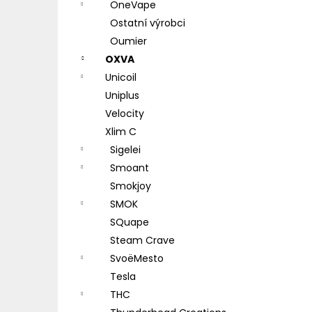
OneVape
Ostatní výrobci
Oumier
OXVA
Unicoil
Uniplus
Velocity
Xlim C
Sigelei
Smoant
Smokjoy
SMOK
SQuape
Steam Crave
SvoëMesto
Tesla
THC