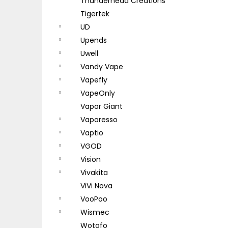
Thunderhead Creations
Tigertek
UD
Upends
Uwell
Vandy Vape
Vapefly
VapeOnly
Vapor Giant
Vaporesso
Vaptio
VGOD
Vision
Vivakita
ViVi Nova
VooPoo
Wismec
Wotofo