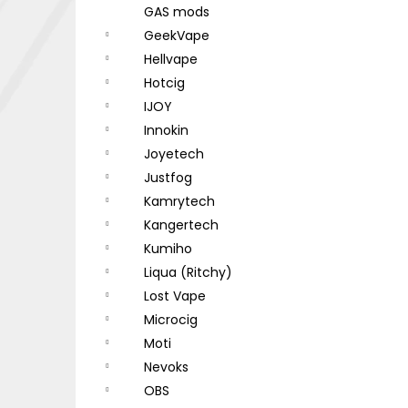
GAS mods
GeekVape
Hellvape
Hotcig
IJOY
Innokin
Joyetech
Justfog
Kamrytech
Kangertech
Kumiho
Liqua (Ritchy)
Lost Vape
Microcig
Moti
Nevoks
OBS