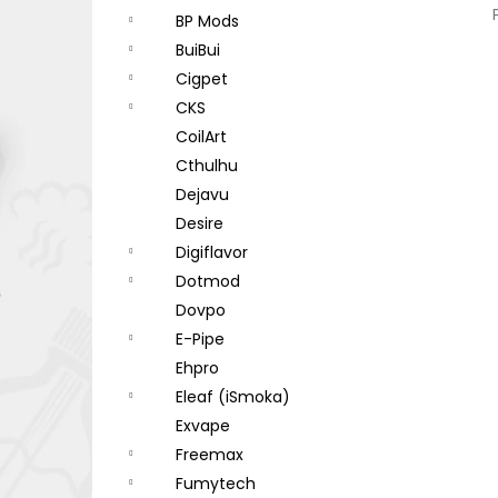
BP Mods
BuiBui
Cigpet
CKS
CoilArt
Cthulhu
Dejavu
Desire
Digiflavor
Dotmod
Dovpo
E-Pipe
Ehpro
Eleaf (iSmoka)
Exvape
Freemax
Fumytech