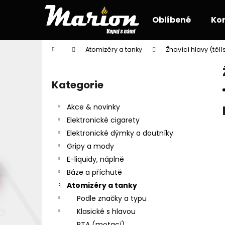
K
Přejít
na
o
Oblíbené
Ko
obsah
Zpět
Zpět
š
do
do
í
Domů
Atomizéry a tanky
Žhavící hlavy (tělí
k
obchodu
obchodu
P
o
Kategorie
Přeskočit
s
kategorie
t
Akce & novinky
r
Elektronické cigarety
a
Elektronické dýmky a doutníky
n
Gripy a mody
n
E-liquidy, náplně
í
Báze a příchutě
p
Atomizéry a tanky
a
Podle značky a typu
n
Klasické s hlavou
e
RTA (motací)