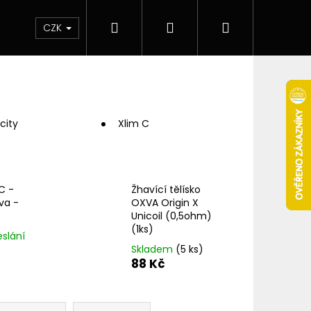
Hledat
Přihlášení
Nákupní
 & novinky
Elektronické cigarety
Elektro
CZK
košík
city
Xlim C
C -
Žhavící tělísko
va -
OXVA Origin X
Unicoil (0,5ohm)
(1ks)
eslání
Skladem
(5 ks)
88 Kč
Následující