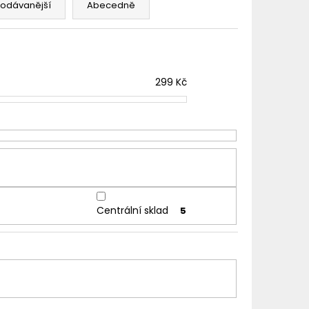
TER IMPERIA 5X10ML
rodávanější
Abecedně
č
299
Kč
Centrální sklad
5