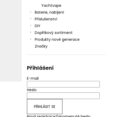
Yachtvape
Baterie, nabíjení
Příslušenství
DIY
Doplňkový sortiment
Produkty nové generace
Značky
Přihlášení
E-mail
Heslo
PŘIHLÁSIT SE
Nová registrace
Zapomenuté heslo