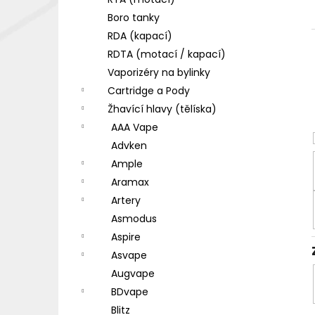
DEKANG DESERT SHIP 10ML 18MG
l
Boro tanky
155 Kč
Původně:
195 Kč
RDA (kapací)
RDTA (motací / kapací)
Vaporizéry na bylinky
Cartridge a Pody
Žhavící hlavy (tělíska)
AAA Vape
Advken
Ample
Aramax
Artery
Asmodus
Aspire
Asvape
Augvape
BDvape
Blitz