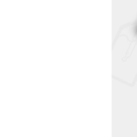
V-SN-ND-4430
4056911190664
lava
Oxva Xlim C - žhavící hlava -
1,2ohm
Ihned k odeslání
(>5 ks)
73 Kč
DO KOŠÍKU