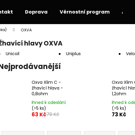
ntakt
Doprava
Věrnostní program
Akce
ska)
OXVA
Co potřebujete najít?
Žhavící hlavy OXVA
Unicoil
Uniplus
Velo
HLEDAT
Nejprodávanější
Doporučujeme
Oxva Xlim C -
Oxva Xlim 
žhavící hlava -
žhavící hla
0,8ohm
1,2ohm
Ihned k odeslání
Ihned k od
(>5 ks)
(>5 ks)
63 Kč
73 Kč
79 Kč
Ř