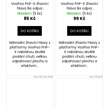
VooPoo PnP-X žhavící
VooPoo PnP-X žhavící
hlava 1ks odpor
hlava 1ks odpor
0,3ohm
0,2ohm
Skladem
(5 ks)
Skladem
(5 ks)
85 Kč
99 Kč
DO KOŠÍKU
DO KOŠÍKU
Náhradní žhavící hlavy z
Náhradní žhavící hlavy z
platformy VooPoo PnP-
platformy VooPoo PnP-
X nabídnou skvělé
X nabídnou skvělé
podání chuti, velkou
podání chuti, velkou
odpařovací plochu a
odpařovací plochu a
efektivní...
efektivní...
Kód:
SN-ND-4939
Kód:
997878