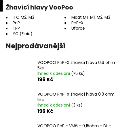
K
upní
Menu
ní
Žhavící hlavy VooPoo
Přejít
o
na
Zpět
Zpět
k
š
obsah
ITO M2, M3
Maat MT M1, M2, M3
PnP
PnP-X
í
TPP
Uforce
C
k
YC (Finic)
o
Nejprodávanější
p
o
t
VOOPOO PnP-X žhavící hlava 0,6 ohm
ř
5ks
Ihned k odeslání
(>5 ks)
e
196 Kč
b
u
VOOPOO PnP-X žhavící hlava 0,3 ohm
j
5ks
e
Ihned k odeslání
(3 ks)
196 Kč
t
e
VOOPOO PnP - VM6 - 0,15ohm - DL -
n