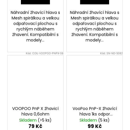
Náhradní žhavící hlava s
Náhradní žhavící hlava s
Mesh spirálkou a velkou
Mesh spirálkou a velkou
odpařovací plochou s
odpařovací plochou s
rychlým náběhem
rychlým náběhem
žhavení. Kompatibilní s
žhavení. Kompatibilní s
modely...
modely...
Kód:
COIL-VOOPOO-PNPX-06
Kód:
SN-ND-5082
VOOPOO PnP X žhavicí
VooPoo PnP-X žhavící
hlava 0,6ohm
hlava 1ks odpor
0,45ohm
Skladem
(>5 ks)
Skladem
(5 ks)
79 Kč
99 Kč