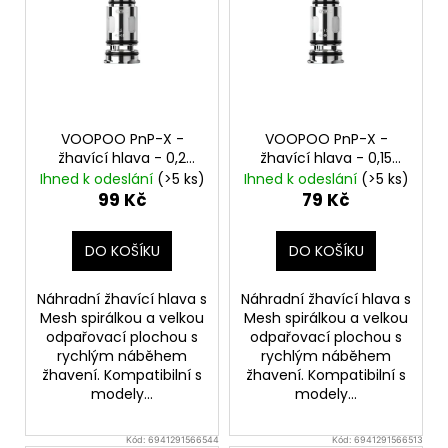
p
i
s
p
r
o
VOOPOO PnP-X -
VOOPOO PnP-X -
d
žhavící hlava - 0,2
žhavící hlava - 0,15
ohm
ohm
u
Ihned k odeslání
(>5 ks)
Ihned k odeslání
(>5 ks)
99 Kč
79 Kč
k
t
DO KOŠÍKU
DO KOŠÍKU
ů
Náhradní žhavící hlava s
Náhradní žhavící hlava s
Mesh spirálkou a velkou
Mesh spirálkou a velkou
odpařovací plochou s
odpařovací plochou s
rychlým náběhem
rychlým náběhem
žhavení. Kompatibilní s
žhavení. Kompatibilní s
modely...
modely...
Kód:
6941291566544
Kód:
6941291566513