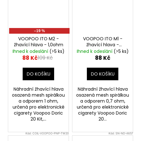
–19 %
VOOPOO ITO M2 -
VOOPOO ITO M1 -
žhavící hlava - 1,0ohm
žhavící hlava -
0,7ohm
Ihned k odeslání
(>5 ks)
Ihned k odeslání
(>5 ks)
88 Kč
88 Kč
109 Kč
DO KOŠÍKU
DO KOŠÍKU
Náhradní žhavící hlava
Náhradní žhavící hlava
osazená mesh spirálkou
osazená mesh spirálkou
a odporem 1 ohm,
a odporem 0,7 ohm,
určená pro elektronické
určená pro elektronické
cigarety Voopoo Doric
cigarety Voopoo Doric
20 Kit,...
20...
Kód:
COIL-VOOPOO-PNP-TW20
Kód:
SN-ND-4657