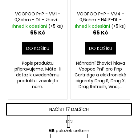
VOOPOO PnP - VM1 -
VOOPOO PnP - VM4 -
0,3ohm - DL - žhavící
0,6ohm - HALF-DL -
hlava
žhavící hlava
Ihned k odeslání
(>5 ks)
Ihned k odeslání
(>5 ks)
65 Kč
65 Kč
DO KOŠÍKU
DO KOŠÍKU
Popis produktu
Náhradní žhavící hlava
připravujeme. Máte-li
Voopoo PnP pro Pnp
dotaz k uvedenému
Cartridge a elektronické
produktu, zavolejte
cigarety Drag S, Drag X,
nám.
Drag Refresh, Vinci,...
NAČÍST 17 DALŠÍCH
S
1
2
t
O
r
65
položek celkem
v
á