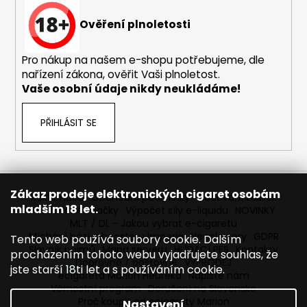
Ověření plnoletosti
Pro nákup na našem e-shopu potřebujeme, dle
nařízení zákona, ověřit Vaši plnoletost.
Vaše osobní údaje nikdy neukládáme!
PŘIHLÁSIT SE
Zákaz prodeje elektronických cigaret osobám
Reklamace
Obchodní podmínky
Sledování zásilek
mladším 18 let.
Prodávané značky
Výpočet síly e-liquidu
NOVINKY
MLT / DL - Jakou vybrat e-cigaretu
Míchání bází a boosteru Imperia
Newslettery
GDPR
Tento web používá soubory cookie. Dalším
Slovník pojmů
Mapa serveru
HLÍDACÍ PES
Kontakty
procházením tohoto webu vyjadřujete souhlas, že
Dopravné / poštovné
VÝPRODEJ
jste starší 18ti let a s používáním cookie.
ecigareta Marion Heureka
Napište nám
Věrnostní program
Doručení na Slovensko
Proč koupit od ecigarety Marion
Nastavení