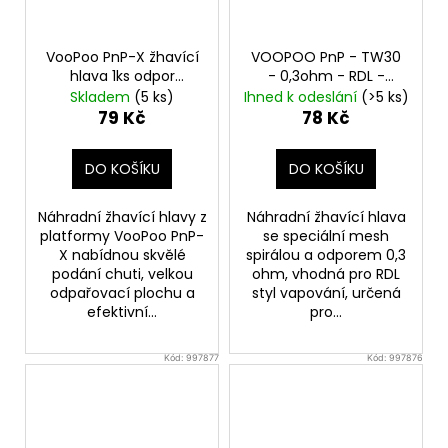
VooPoo PnP-X žhavící
VOOPOO PnP - TW30
hlava 1ks odpor
- 0,3ohm - RDL -
0,15ohm
žhavící hlava
Skladem
(5 ks)
Ihned k odeslání
(>5 ks)
79 Kč
78 Kč
DO KOŠÍKU
DO KOŠÍKU
Náhradní žhavící hlavy z
Náhradní žhavící hlava
platformy VooPoo PnP-
se speciální mesh
X nabídnou skvělé
spirálou a odporem 0,3
podání chuti, velkou
ohm, vhodná pro RDL
odpařovací plochu a
styl vapování, určená
efektivní...
pro...
Kód:
997877
Kód:
997876