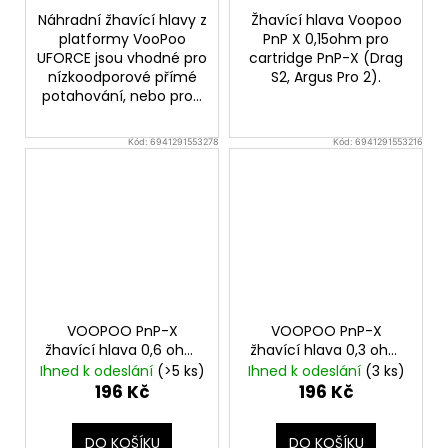
Náhradní žhavící hlavy z
Žhavící hlava Voopoo
platformy VooPoo
PnP X 0,15ohm pro
UFORCE jsou vhodné pro
cartridge PnP-X (Drag
nízkoodporové přímé
S2, Argus Pro 2).
potahování, nebo pro...
Kód:
6941291553278
Kód:
6941291553216
VOOPOO PnP-X
VOOPOO PnP-X
žhavící hlava 0,6 ohm
žhavící hlava 0,3 ohm
5ks
5ks
Ihned k odeslání
(>5 ks)
Ihned k odeslání
(3 ks)
196 Kč
196 Kč
DO KOŠÍKU
DO KOŠÍKU