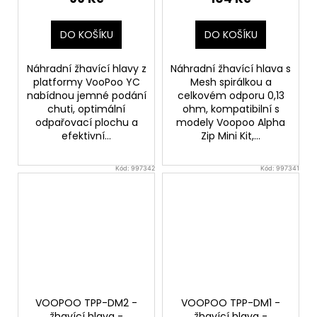
DO KOŠÍKU
DO KOŠÍKU
Náhradní žhavící hlavy z
Náhradní žhavící hlava s
platformy VooPoo YC
Mesh spirálkou a
nabídnou jemné podání
celkovém odporu 0,13
chuti, optimální
ohm, kompatibilní s
odpařovací plochu a
modely Voopoo Alpha
efektivní...
Zip Mini Kit,...
Kód:
997342
Kód:
997341
VOOPOO TPP-DM2 -
VOOPOO TPP-DM1 -
žhavící hlava -
žhavící hlava -