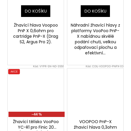
DO KOŠÍKU
DO KOŠÍKU
Žhavící hlava Voopoo
Náhradní žhavící hlavy z
PnP X 0,6ohm pro
platformy VooPoo PnP-
cartridge PnP-X (Drag
X nabídnou skvělé
S2, Argus Pro 2).
podání chuti, velkou
odpařovací plochu a
efektivní...
Kód:
VYPR-SN-ND-3550
Kód:
COIL-VOOPOO-PNPX-03
AKCE
–44 %
Žhavící tělísko VooPoo
VOOPOO PnP-X
YC-R1 pro Finic 20
žhavicí hlava 0,3ohm