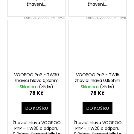
žhavení....
žhavení....
Kód:
COIL-VOOPOO-PNP-TW30
Kód:
COIL-VOOPOO-PNP-TW15
VOOPOO PnP - TW30
VOOPOO PnP - TW15
žhavicí hlava 0,3ohm
žhavicí hlava 0,15ohm
Skladem
(>5 ks)
Skladem
(>5 ks)
78 Kč
78 Kč
DO KOŠÍKU
DO KOŠÍKU
Žhavicí hlava VOOPOO
Žhavicí hlava VOOPOO
PnP - TW30 o odporu
PnP - TW20 o odporu
0,3ohm. Kompatibilní s
0,2ohm. Kompatibilní s