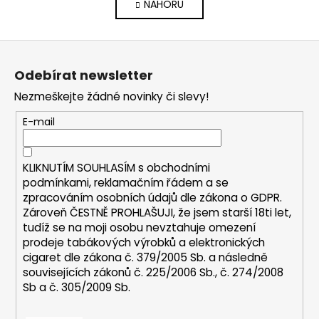
NAHORU
l
n
k
á
o
d
Z
v
a
á
á
c
Odebírat newsletter
n
p
í
í
Nezmeškejte žádné novinky či slevy!
p
a
r
t
E-mail
v
í
k
y
KLIKNUTÍM SOUHLASÍM s
obchodními
v
podmínkami,
reklamačním řádem a se
ý
zpracováním osobních údajů dle zákona o
GDPR
.
p
Zároveň ČESTNĚ PROHLAŠUJI, že jsem starší 18ti let,
i
tudíž se na moji osobu nevztahuje omezení
s
prodeje tabákových výrobků a elektronických
u
cigaret dle zákona č. 379/2005 Sb. a následně
souvisejících zákonů č. 225/2006 Sb., č. 274/2008
Sb a č. 305/2009 Sb.