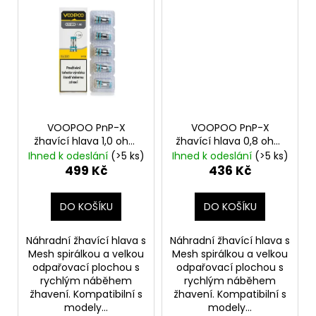
VOOPOO PnP-X
VOOPOO PnP-X
žhavící hlava 1,0 ohm
žhavící hlava 0,8 ohm
5ks
5ks
Ihned k odeslání
(>5 ks)
Ihned k odeslání
(>5 ks)
499 Kč
436 Kč
DO KOŠÍKU
DO KOŠÍKU
Náhradní žhavící hlava s
Náhradní žhavící hlava s
Mesh spirálkou a velkou
Mesh spirálkou a velkou
odpařovací plochou s
odpařovací plochou s
rychlým náběhem
rychlým náběhem
žhavení. Kompatibilní s
žhavení. Kompatibilní s
modely...
modely...