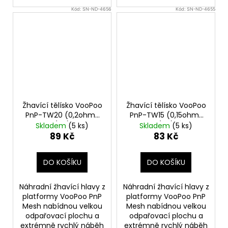
Kód:
SN-ND-4656
Kód:
SN-ND-4655
Žhavící tělísko VooPoo
Žhavící tělísko VooPoo
PnP-TW20 (0,2ohm)
PnP-TW15 (0,15ohm)
(1ks)
(1ks)
Skladem
(5 ks)
Skladem
(5 ks)
89 Kč
83 Kč
DO KOŠÍKU
DO KOŠÍKU
Náhradní žhavící hlavy z
Náhradní žhavící hlavy z
platformy VooPoo PnP
platformy VooPoo PnP
Mesh nabídnou velkou
Mesh nabídnou velkou
odpařovací plochu a
odpařovací plochu a
extrémně rychlý náběh
extrémně rychlý náběh