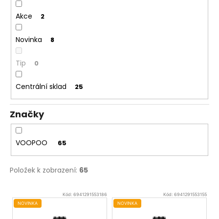
č
u
Akce
2
j
e
Novinka
8
m
e
Tip
0
DEKANG
Centrální sklad
25
DESERT
SHIP
10ML
Značky
11MG
149
Kč
VOOPOO
65
Původně:
195
Kč
Položek k zobrazení:
65
V
Kód:
6941291553186
Kód:
6941291553155
ý
NOVINKA
NOVINKA