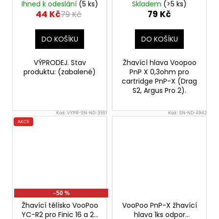
(0,6ohm) (1ks) -
Ihned k odeslání
(5 ks)
Skladem
(>5 ks)
VÝPRODEJ.
44 Kč
79 Kč
79 Kč
DO KOŠÍKU
DO KOŠÍKU
VÝPRODEJ. Stav
Žhavící hlava Voopoo
produktu: (zabalené)
PnP X 0,3ohm pro
cartridge PnP-X (Drag
S2, Argus Pro 2).
Kód:
VYPR-SN-ND-3551
Kód:
SN-ND-4942
AKCE
–50 %
Žhavící tělísko VooPoo
VooPoo PnP-X žhavící
YC-R2 pro Finic 16 a 20
hlava 1ks odpor