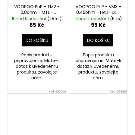
VOOPOO PnP - TM2 -
VOOPOO PnP - VM3 -
0,8ohm - MTL -
0,45ohm - HALF-DL -
žhavící hlava
žhavící hlava
Ihned k odeslání
(>5 ks)
Ihned k odeslání
(5 ks)
65 Kč
99 Kč
DO KOŠÍKU
DO KOŠÍKU
Popis produktu
Popis produktu
připravujeme. Máte-li
připravujeme. Máte-li
dotaz k uvedenému
dotaz k uvedenému
produktu, zavolejte
produktu, zavolejte
nám.
nám.
Kód:
997000
Kód:
996667