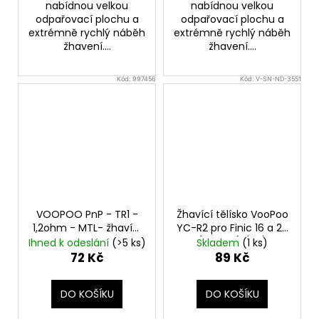
nabídnou velkou
nabídnou velkou
odpařovací plochu a
odpařovací plochu a
extrémně rychlý náběh
extrémně rychlý náběh
žhavení....
žhavení....
Kód:
997456
Kód:
V-SN-ND-3551
VOOPOO PnP - TR1 -
Žhavící tělísko VooPoo
1,2ohm - MTL- žhavící
YC-R2 pro Finic 16 a 20
hlava
(1,2ohm) (1ks)
Ihned k odeslání
(>5 ks)
Skladem
(1 ks)
72 Kč
89 Kč
DO KOŠÍKU
DO KOŠÍKU