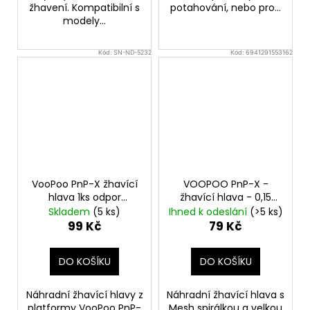
žhavení. Kompatibilní s
potahování, nebo pro...
modely...
Kód:
SN-ND-5232
Kód:
6941291553162
VooPoo PnP-X žhavící
VOOPOO PnP-X -
hlava 1ks odpor
žhavící hlava - 0,15
0,8ohm
ohm
Skladem
(5 ks)
Ihned k odeslání
(>5 ks)
99 Kč
79 Kč
DO KOŠÍKU
DO KOŠÍKU
Náhradní žhavící hlavy z
Náhradní žhavící hlava s
platformy VooPoo PnP-
Mesh spirálkou a velkou