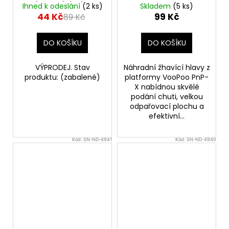
(1,2ohm) (1ks) -
0,6ohm
Ihned k odeslání
(2 ks)
Skladem
(5 ks)
VÝPRODEJ.
44 Kč
99 Kč
89 Kč
DO KOŠÍKU
DO KOŠÍKU
VÝPRODEJ. Stav
Náhradní žhavící hlavy z
produktu: (zabalené)
platformy VooPoo PnP-
X nabídnou skvělé
podání chuti, velkou
odpařovací plochu a
efektivní...
Kód:
SN-ND-4941
Kód:
SN-ND-4940