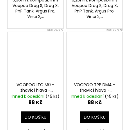
Voopoo Drag S, Drag X,
Voopoo Drag S, Drag X,
PnP Tank, Argus Pro,
PnP Tank, Argus Pro,
Vinci 2,...
Vinci 2,...
Kód:
997673
Kód:
997670
VOOPOO ITO M0 -
VOOPOO TPP DM4 -
žhavící hlava -
žhavící hlava -
0,5ohm
0,3ohm
Ihned k odeslání
(>5 ks)
Ihned k odeslání
(>5 ks)
88 Kč
88 Kč
DO KOŠÍKU
DO KOŠÍKU