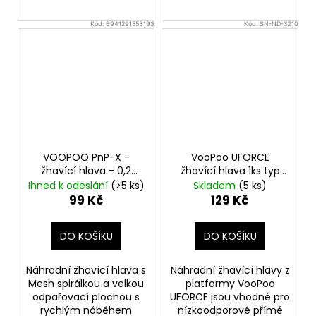
Kód:
6941291553193
Kód:
SN-ND-3210
VOOPOO PnP-X -
VooPoo UFORCE
žhavící hlava - 0,2
žhavící hlava 1ks typ
ohm
hlavy U8 0,15ohm
Ihned k odeslání
(>5 ks)
Skladem
(5 ks)
99 Kč
129 Kč
DO KOŠÍKU
DO KOŠÍKU
Náhradní žhavící hlava s
Náhradní žhavící hlavy z
Mesh spirálkou a velkou
platformy VooPoo
odpařovací plochou s
UFORCE jsou vhodné pro
rychlým náběhem
nízkoodporové přímé