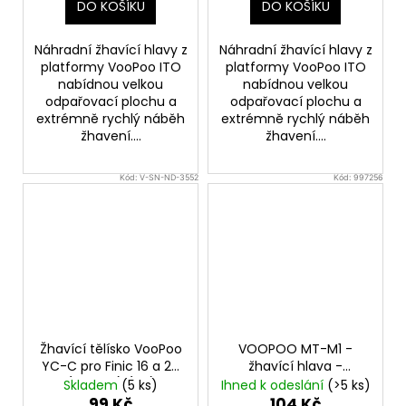
DO KOŠÍKU
DO KOŠÍKU
Náhradní žhavící hlavy z
Náhradní žhavící hlavy z
platformy VooPoo ITO
platformy VooPoo ITO
nabídnou velkou
nabídnou velkou
odpařovací plochu a
odpařovací plochu a
extrémně rychlý náběh
extrémně rychlý náběh
žhavení....
žhavení....
Kód:
V-SN-ND-3552
Kód:
997256
Žhavící tělísko VooPoo
VOOPOO MT-M1 -
YC-C pro Finic 16 a 20
žhavící hlava -
(1,6ohm) (1ks)
0,13ohm
Skladem
(5 ks)
Ihned k odeslání
(>5 ks)
99 Kč
104 Kč