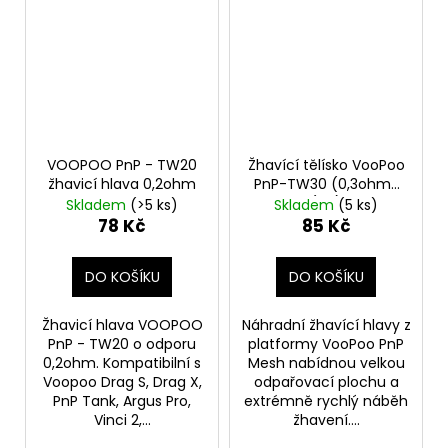
VOOPOO PnP - TW20
Žhavící tělísko VooPoo
žhavicí hlava 0,2ohm
PnP-TW30 (0,3ohm)
(1ks)
Skladem
(>5 ks)
Skladem
(5 ks)
78 Kč
85 Kč
DO KOŠÍKU
DO KOŠÍKU
Žhavicí hlava VOOPOO
Náhradní žhavící hlavy z
PnP - TW20 o odporu
platformy VooPoo PnP
0,2ohm. Kompatibilní s
Mesh nabídnou velkou
Voopoo Drag S, Drag X,
odpařovací plochu a
PnP Tank, Argus Pro,
extrémně rychlý náběh
Vinci 2,...
žhavení....