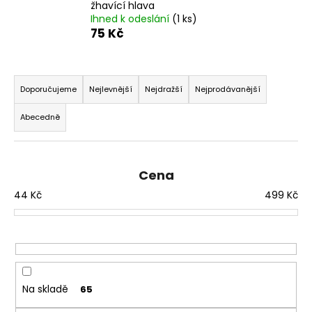
žhavící hlava
a
Ihned k odeslání
(1 ks)
j
75 Kč
í
t
Ř
?
a
Doporučujeme
Nejlevnější
Nejdražší
Nejprodávanější
z
Abecedně
e
n
í
HLEDAT
Cena
p
44
Kč
499
Kč
r
o
D
d
o
u
p
o
k
r
t
Na skladě
65
u
ů