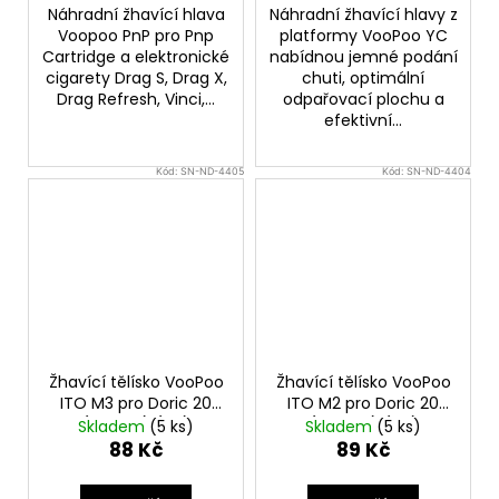
Náhradní žhavící hlava
Náhradní žhavící hlavy z
Voopoo PnP pro Pnp
platformy VooPoo YC
Cartridge a elektronické
nabídnou jemné podání
cigarety Drag S, Drag X,
chuti, optimální
Drag Refresh, Vinci,...
odpařovací plochu a
efektivní...
Kód:
SN-ND-4405
Kód:
SN-ND-4404
Žhavící tělísko VooPoo
Žhavící tělísko VooPoo
ITO M3 pro Doric 20
ITO M2 pro Doric 20
(1,2ohm) (1ks)
(1,0ohm) (1ks)
Skladem
(5 ks)
Skladem
(5 ks)
88 Kč
89 Kč