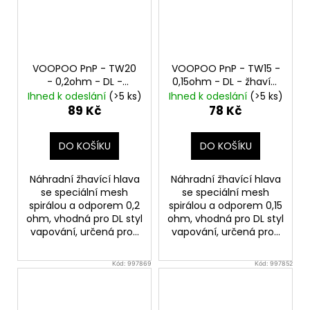
VOOPOO PnP - TW20
VOOPOO PnP - TW15 -
- 0,2ohm - DL -
0,15ohm - DL - žhavící
žhavící hlava
hlava
Ihned k odeslání
(>5 ks)
Ihned k odeslání
(>5 ks)
89 Kč
78 Kč
DO KOŠÍKU
DO KOŠÍKU
Náhradní žhavící hlava
Náhradní žhavící hlava
se speciální mesh
se speciální mesh
spirálou a odporem 0,2
spirálou a odporem 0,15
ohm, vhodná pro DL styl
ohm, vhodná pro DL styl
vapování, určená pro...
vapování, určená pro...
Kód:
997869
Kód:
997852