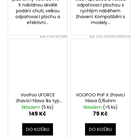
X nabídnou skvělé
odpařovací plochou s
podání chuti, velkou
rychlým náběhem
odpařovací plochu a
žhavení. Kompatibilní s
efektivní...
modely...
Kód:
V-SN-ND-3395
Kód:
COIL-VOOPOO-PNPX-015
VooPoo UFORCE
VOOPOO PnP X žhavicí
žhavící hlava 1ks typ
hlava 0,15ohm
hlavy P2 0,6ohm
Skladem
(5 ks)
Skladem
(>5 ks)
149 Kč
79 Kč
DO KOŠÍKU
DO KOŠÍKU