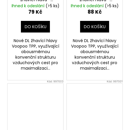
0,2ohm
0,15ohm
Ihned k odeslání
(>5 ks)
Ihned k odeslání
(>5 ks)
79 Kč
88 Kč
DO KOŠÍKU
DO KOŠÍKU
Nové DL žhavící hlavy
Nové DL žhavící hlavy
Voopoo TPP, využívající
Voopoo TPP, využívající
obousměrnou
obousměrnou
konvenční strukturu
konvenční strukturu
vzduchových cest pro
vzduchových cest pro
maximalizaci...
maximalizaci...
Kód:
997003
Kód:
997001