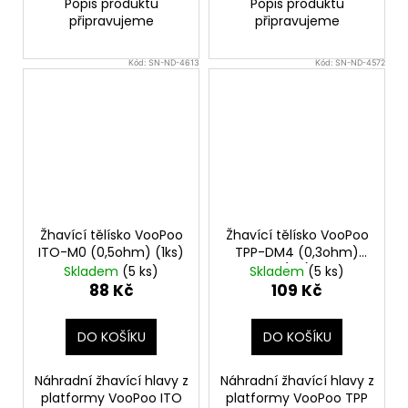
Popis produktu
Popis produktu
připravujeme
připravujeme
Kód:
SN-ND-4613
Kód:
SN-ND-4572
Žhavící tělísko VooPoo
Žhavící tělísko VooPoo
ITO-M0 (0,5ohm) (1ks)
TPP-DM4 (0,3ohm)
(1ks)
Skladem
(5 ks)
Skladem
(5 ks)
88 Kč
109 Kč
DO KOŠÍKU
DO KOŠÍKU
Náhradní žhavící hlavy z
Náhradní žhavící hlavy z
platformy VooPoo ITO
platformy VooPoo TPP