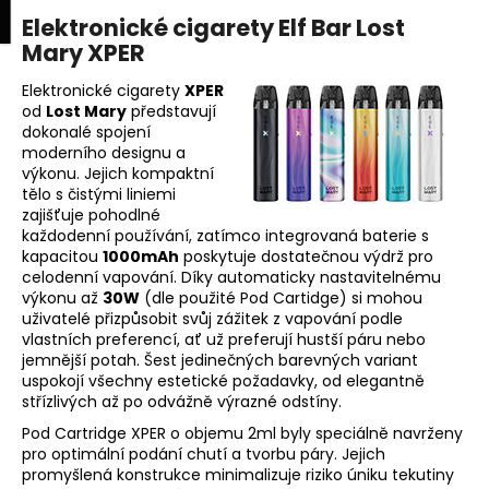
K
upní
Menu
ní
Elektronické cigarety Elf Bar Lost
Přejít
o
na
Mary XPER
Zpět
Zpět
k
š
obsah
í
Elektronické cigarety
XPER
od
Lost Mary
představují
C
k
dokonalé spojení
o
moderního designu a
p
výkonu. Jejich kompaktní
tělo s čistými liniemi
o
zajišťuje pohodlné
t
každodenní používání, zatímco integrovaná baterie s
ř
kapacitou
1000mAh
poskytuje dostatečnou výdrž pro
celodenní vapování. Díky automaticky nastavitelnému
e
výkonu až
30W
(dle použité Pod Cartidge) si mohou
b
uživatelé přizpůsobit svůj zážitek z vapování podle
u
vlastních preferencí, ať už preferují hustší páru nebo
jemnější potah. Šest jedinečných barevných variant
j
uspokojí všechny estetické požadavky, od elegantně
e
střízlivých až po odvážně výrazné odstíny.
t
Pod Cartridge XPER o objemu 2ml byly speciálně navrženy
e
pro optimální podání chutí a tvorbu páry. Jejich
promyšlená konstrukce minimalizuje riziko úniku tekutiny
n