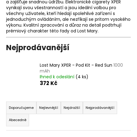
a zajišťuje snadnou údržbu. Elektronické cigarety XPER
a
vynikají svou všestranností a jsou ideální volbou pro
všechny uživatele, kteří hledají spolehlivé zařízení s
j
jednoduchým ovládáním, ale nezříkají se pritom vysokého
í
výkonu. Kvalitní zpracování a důraz na detail podtrhují
t
prémiový charakter této řady od Lost Mary.
?
Nejprodávanější
Lost Mary XPER - Pod Kit - Red Sun
1000
HLEDAT
mAh
Ihned k odeslání
(4 ks)
372 Kč
D
Ř
o
a
Doporučujeme
Nejlevnější
Nejdražší
Nejprodávanější
p
z
o
Abecedně
e
r
u
n