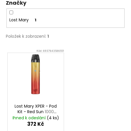
Značky
Lost Mary
1
Položek k zobrazení:
1
V
Kód:
6937643586551
ý
p
i
s
p
r
o
Lost Mary XPER - Pod
d
Kit - Red Sun
1000
mAh
u
Ihned k odeslání
(4 ks)
372 Kč
k