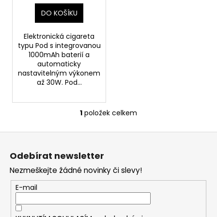
t
DO KOŠÍKU
ů
Elektronická cigareta
typu Pod s integrovanou
1000mAh baterií a
automaticky
nastavitelným výkonem
až 30W. Pod...
1
položek celkem
O
v
Z
l
á
á
Odebírat newsletter
d
p
a
Nezmeškejte žádné novinky či slevy!
a
c
t
E-mail
í
í
p
r