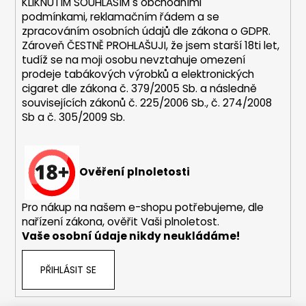
KLIKNUTÍM SOUHLASÍM s
obchodními
v
podmínkami,
reklamačním řádem a se
k
zpracováním osobních údajů dle zákona o
GDPR
.
y
Zároveň ČESTNĚ PROHLAŠUJI, že jsem starší 18ti let,
v
tudíž se na moji osobu nevztahuje omezení
ý
prodeje tabákových výrobků a elektronických
p
cigaret dle zákona č. 379/2005 Sb. a následně
i
souvisejících zákonů č. 225/2006 Sb., č. 274/2008
s
Sb a č. 305/2009 Sb.
u
Ověření plnoletosti
Pro nákup na našem e-shopu potřebujeme, dle
nařízení zákona, ověřit Vaši plnoletost.
Vaše osobní údaje nikdy neukládáme!
PŘIHLÁSIT SE