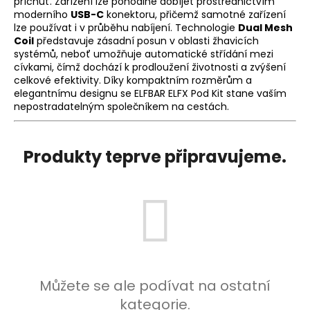
příchuť. Zařízení lze pohodlně dobíjet prostřednictvím
a
moderního
USB-C
konektoru, přičemž samotné zařízení
lze používat i v průběhu nabíjení. Technologie
Dual Mesh
j
Coil
představuje zásadní posun v oblasti žhavicích
í
systémů, neboť umožňuje automatické střídání mezi
t
cívkami, čímž dochází k prodloužení životnosti a zvýšení
celkové efektivity. Díky kompaktním rozměrům a
?
elegantnímu designu se ELFBAR ELFX Pod Kit stane vaším
nepostradatelným společníkem na cestách.
Produkty teprve připravujeme.
HLEDAT
D
o
p
o
r
Můžete se ale podívat na ostatní
u
kategorie.