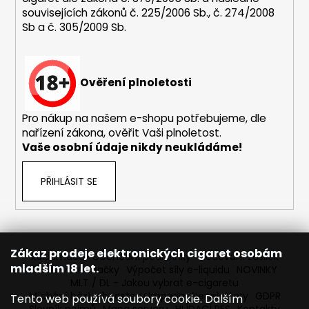
245
souvisejících zákonů č. 225/2006 Sb., č. 274/2008
Kč
Sb a č. 305/2009 Sb.
Ověření plnoletosti
Pro nákup na našem e-shopu potřebujeme, dle
nařízení zákona, ověřit Vaši plnoletost.
Vaše osobní údaje nikdy neukládáme!
PŘIHLÁSIT SE
Zákaz prodeje elektronických cigaret osobám
Reklamace
Obchodní podmínky
Sledování zásilek
mladším 18 let.
Prodávané značky
Výpočet síly e-liquidu
NOVINKY
MLT / DL - Jakou vybrat e-cigaretu
Míchání bází a boosteru Imperia
Newslettery
GDPR
Tento web používá soubory cookie. Dalším
Slovník pojmů
Mapa serveru
HLÍDACÍ PES
Kontakty