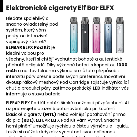
K
upní
Menu
ní
Elektronické cigarety Elf Bar ELFX
Přejít
o
na
Zpět
Zpět
k
š
obsah
Hledáte spolehlivý a
snadno ovladatelný pod
í
systém, který vám
C
k
poskytne intenzivní
o
vapingový zážitek?
p
ELFBAR ELFX Pod Kit
je
ideální volbou pro
o
všechny, kteří si chtějí vychutnat bohaté a autentické
t
příchutě e-liquidů. Díky výkonné baterii s kapacitou
1000
mAh
a nastavitelnému výkonu si můžete přizpůsobit
ř
intenzitu páry přesně podle svých preferencí. Inovativní
e
dvouspirálkový meshový Pod Cartridge zajišťuje vynikající
b
chuť a produkci páry, zatímco praktický
LED
indikátor vás
informuje o stavu baterie.
u
ELFBAR ELFX Pod Kit nabízí široké možnosti přizpůsobení. Ať
j
už preferujete utažené potahování jako při kouření
e
klasické cigarety
(MTL)
nebo volnější potahování přímo
t
do plic
(RDL)
, ELFBAR ELFX Pod Kit vám vyhoví. Snadné
horní plnění umožňuje rychlou a čistou výměnu e-liquidu,
e
takže si můžete kdykoliv vychutnat svou oblíbenou
n