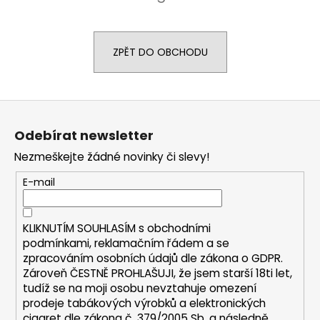
č
u
j
e
ZPĚT DO OBCHODU
m
e
Z
ELF
á
Odebírat newsletter
BAR
p
ELFLIQ
Nezmeškejte žádné novinky či slevy!
-
a
SALT
t
E-mail
E-
LIQUID
í
-
BLUEBERRY
KLIKNUTÍM SOUHLASÍM s
obchodními
-
podmínkami,
reklamačním řádem a se
10ML
-
zpracováním osobních údajů dle zákona o
GDPR
.
10MG
Zároveň ČESTNĚ PROHLAŠUJI, že jsem starší 18ti let,
185
tudíž se na moji osobu nevztahuje omezení
Kč
prodeje tabákových výrobků a elektronických
Původně:
cigaret dle zákona č. 379/2005 Sb. a následně