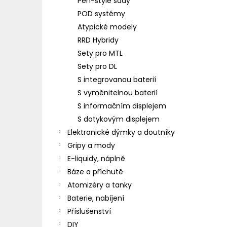
Pen-style sady
POD systémy
Atypické modely
RRD Hybridy
Sety pro MTL
Sety pro DL
S integrovanou baterií
S vyměnitelnou baterií
S informačním displejem
S dotykovým displejem
Elektronické dýmky a doutníky
Gripy a mody
E-liquidy, náplně
Báze a příchutě
Atomizéry a tanky
Baterie, nabíjení
Příslušenství
DIY