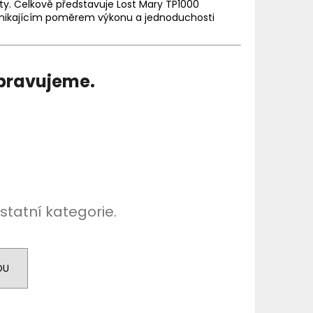
TER IMPERIA 5X10ML
ty. Celkově představuje Lost Mary TP1000
s vynikajícím poměrem výkonu a jednoduchosti
č
ipravujeme.
statní kategorie.
DU