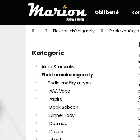
K
Přejít
na
o
Oblíbené
Ko
obsah
Zpět
Zpět
š
do
do
í
Domů
Elektronické cigarety
Podle značky a
k
obchodu
obchodu
P
o
Kategorie
Přeskočit
s
kategorie
t
Akce & novinky
r
Elektronické cigarety
a
Podle značky a typu
n
AAA Vape
n
Aspire
í
Black Baboon
p
Dinner Lady
a
Dotmod
n
Dovpo
e
eLeaf