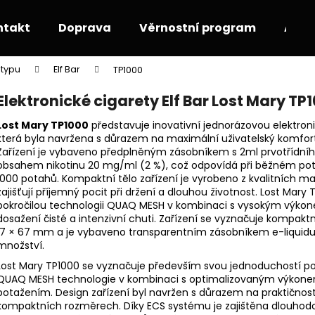
ntakt
Doprava
Věrnostní program
Akce
 typu
Elf Bar
TP1000
Co potřebujete najít?
Elektronické cigarety Elf Bar Lost Mary TP
Lost Mary TP1000
představuje inovativní jednorázovou elektroni
HLEDAT
která byla navržena s důrazem na maximální uživatelský komfort 
Zařízení je vybaveno předplněným zásobníkem s 2ml prvotřídního
obsahem nikotinu 20 mg/ml (2 %), což odpovídá při běžném pot
1000 potahů. Kompaktní tělo zařízení je vyrobeno z kvalitních mat
Doporučujeme
zajišťují příjemný pocit při držení a dlouhou životnost. Lost Mary
pokročilou technologii QUAQ MESH v kombinaci s vysokým výko
dosažení čisté a intenzivní chuti. Zařízení se vyznačuje kompakt
17 × 67 mm a je vybaveno transparentním zásobníkem e-liquidu
množství.
Lost Mary TP1000 se vyznačuje především svou jednoduchostí pou
QUAQ MESH technologie v kombinaci s optimalizovaným výkonem
potažením. Design zařízení byl navržen s důrazem na praktičnost 
kompaktních rozměrech. Díky ECS systému je zajištěna dlouhodobá