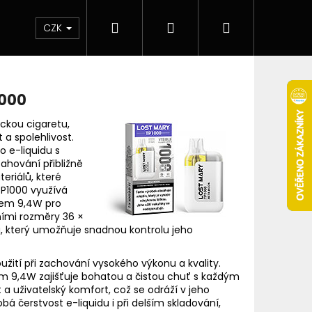
Hledat
Přihlášení
Nákupní
 & novinky
Elektronické cigarety
Elektro
CZK
košík
1000
ckou cigaretu,
a spolehlivost.
 e-liquidu s
ahování přibližně
eriálů, které
 TP1000 využívá
nem 9,4W pro
ními rozměry 36 ×
, který umožňuje snadnou kontrolu jeho
žití při zachování vysokého výkonu a kvality.
 9,4W zajišťuje bohatou a čistou chuť s každým
Následující
a uživatelský komfort, což se odráží v jeho
 čerstvost e-liquidu i při delším skladování,