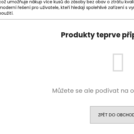
DEKANG DESERT SHIP 10ML 11MG
BÁZE FIFTY BOOS
což umožňuje nákup více kusů do zásoby bez obav o ztrátu kvali
20MG
moderní řešení pro uživatele, kteří hledají spolehlivé zařízení 
149 Kč
použití.
Původně:
195 Kč
602 Kč
Původně:
649 K
Produkty teprve př
Můžete se ale podívat na o
ZPĚT DO OBCHO