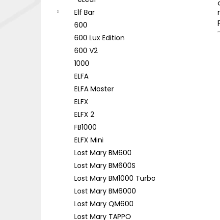
DEKANG DESERT SHIP 10ML 18MG
l
Elf Bar
155 Kč
Původně:
195 Kč
600
600 Lux Edition
600 V2
1000
ELFA
ELFA Master
ELFX
ELFX 2
FB1000
ELFX Mini
Lost Mary BM600
Lost Mary BM600S
Lost Mary BM1000 Turbo
Lost Mary BM6000
Lost Mary QM600
Lost Mary TAPPO