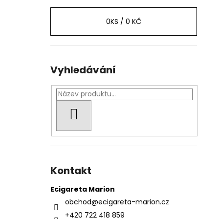
0
KS /
0 KČ
Vyhledávání
HLEDAT
Kontakt
Ecigareta Marion
obchod
@
ecigareta-marion.cz
+420 722 418 859