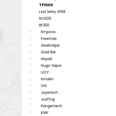
TP1000
Lost Mary XPER
NC600
RF350
Emporio
Freemax
GeekVape
Gold Bar
Hayati
Hugo Vapor
IJOY
Innokin
IVG
Joyetech
Justfog
Kangertech
KIWI