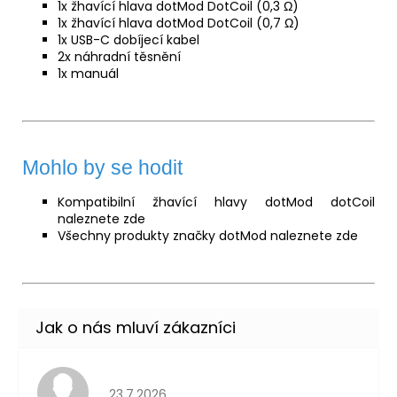
1x
žhavící hlava
dotMod DotCoil (0,3 Ω)
1x žhavící hlava dotMod DotCoil (0,7 Ω)
1x USB-C dobíjecí kabel
2x náhradní těsnění
1x manuál
Mohlo by se hodit
Kompatibilní žhavící hlavy dotMod dotCoil
naleznete
zde
Všechny produkty značky dotMod naleznete
zde
Hodnocení obchodu je 5 z 5 hvězdiček.
23.7.2026