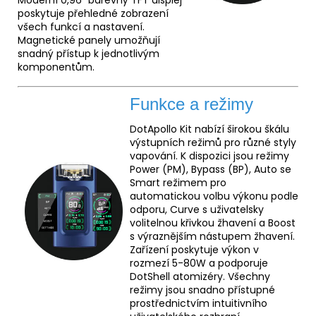
Moderní 0,96" barevný TFT displej
poskytuje přehledné zobrazení
všech funkcí a nastavení.
Magnetické panely umožňují
snadný přístup k jednotlivým
komponentům.
Funkce a režimy
DotApollo Kit nabízí širokou škálu
výstupních režimů pro různé styly
vapování. K dispozici jsou režimy
Power (PM), Bypass (BP), Auto se
Smart režimem pro
automatickou volbu výkonu podle
odporu, Curve s uživatelsky
volitelnou křivkou žhavení a Boost
s výraznějším nástupem žhavení.
Zařízení poskytuje výkon v
rozmezí 5-80W a podporuje
DotShell atomizéry. Všechny
režimy jsou snadno přístupné
prostřednictvím intuitivního