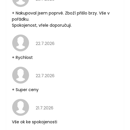
+ Nakupoval jsem poprvé. Zboží přišlo brzy. Vše v
pořádku.
Spokojenost, vřele doporučuji.
Hodnocení obchodu je 5 z 5 hvězdiček.
22.7.2026
+ Rychlost
Hodnocení obchodu je 5 z 5 hvězdiček.
22.7.2026
+ Super ceny
Hodnocení obchodu je 5 z 5 hvězdiček.
21.7.2026
Vše ok ke spokojenosti