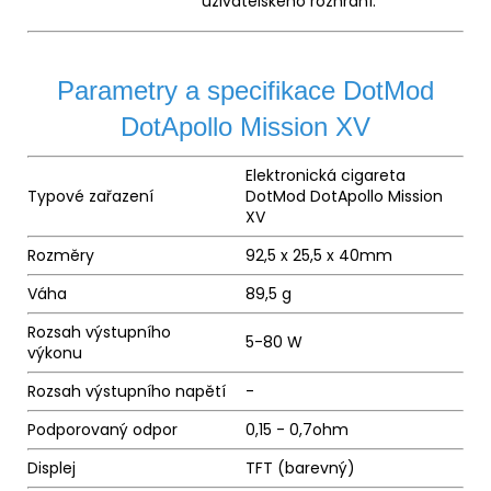
uživatelského rozhraní.
Parametry a specifikace DotMod
DotApollo Mission XV
Elektronická cigareta
Typové zařazení
DotMod DotApollo Mission
XV
Rozměry
92,5 x 25,5 x 40mm
Váha
89,5 g
Rozsah výstupního
5-80 W
výkonu
Rozsah výstupního napětí
-
Podporovaný odpor
0,15 - 0,7ohm
Displej
TFT (barevný)