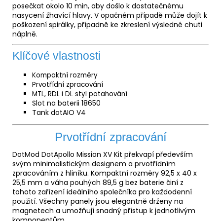
posečkat okolo 10 min, aby došlo k dostatečnému
nasycení žhavící hlavy. V opačném případě může dojít k
poškození spirálky, případně ke zkreslení výsledné chuti
náplně.
Klíčové vlastnosti
Kompaktní rozměry
Prvotřídní zpracování
MTL, RDL i DL styl potahování
Slot na baterii 18650
Tank dotAIO V4
Prvotřídní zpracování
DotMod DotApollo Mission XV Kit překvapí především
svým minimalistickým designem a prvotřídním
zpracováním z hliníku. Kompaktní rozměry 92,5 x 40 x
25,5 mm a váha pouhých 89,5 g bez baterie činí z
tohoto zařízení ideálního společníka pro každodenní
použití. Všechny panely jsou elegantně drženy na
magnetech a umožňují snadný přístup k jednotlivým
komponentům.