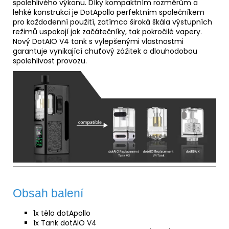
spolehlivého výkonu. Díky kompaktním rozměrům a
lehké konstrukci je DotApollo perfektním společníkem
pro každodenní použití, zatímco široká škála výstupních
režimů uspokojí jak začátečníky, tak pokročilé vapery.
Nový DotAIO V4 tank s vylepšenými vlastnostmi
garantuje vynikající chuťový zážitek a dlouhodobou
spolehlivost provozu.
Obsah balení
1x tělo dotApollo
1x Tank dotAIO V4