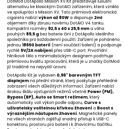
DotMod DotApollo Mission XV Kit představuje luxusní
alternativu ke klasickým DotAIO zařízením, která vznikla
ve spolupráci s Mission XV. Tato prémiová elektronická
cigareta nabízí
výkon až 80W
a disponuje
2ml
objemem díky zbrusu novému DotAIO V4 tanku.
Kompaktní rozměry
92,5 x 40 x 25,5 mm
a váha
pouhých
89,5 g
bez
baterie
činí z DotApollo ideálního
společníka pro každodenní použití. Zařízení je poháněno
jednou
18650 baterií
(není součástí balení) a podporuje
rychlé
5V/2A nabíjení
přes USB-C port. Prvotřídní
hliníkové tělo s minimalistickým designem podtrhuje
prémiovou kvalitu zpracování, která je u značky DotMod
již tradičně na nejvyšší úrovni.
DotApollo Kit je vybaven
0,96" barevným TFT
displejem
na přední straně, který poskytuje přehledné
zobrazení všech důležitých informací. Zařízení nabízí
širokou škálu výstupních režimů včetně
Power (PM),
Bypass (BP), Auto se Smart režimem
, který
automaticky volí výkon podle odporu,
Curve s
uživatelsky volitelnou křivkou žhavení
a
Boost s
výraznějším nástupem žhavení
. Magnetické panely
na všech stranách zajišťují snadný přístup k USB-C
konektoru, prostoru pro baterii i k žhavícímu tlačítku.