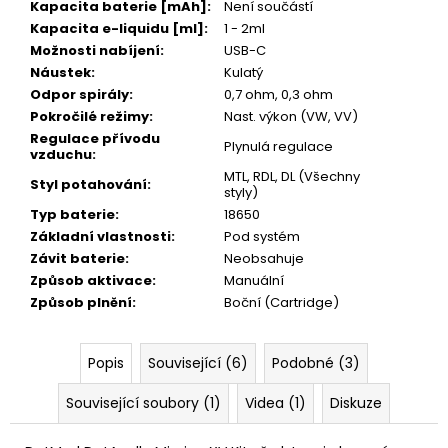
Kapacita baterie [mAh]
:
Není součástí
Kapacita e-liquidu [ml]
:
1 - 2ml
Možnosti nabíjení
:
USB-C
Náustek
:
Kulatý
Odpor spirály
:
0,7 ohm, 0,3 ohm
Pokročilé režimy
:
Nast. výkon (VW, VV)
Regulace přívodu
Plynulá regulace
vzduchu
:
MTL, RDL, DL (Všechny
Styl potahování
:
styly)
Typ baterie
:
18650
Základní vlastnosti
:
Pod systém
Závit baterie
:
Neobsahuje
Způsob aktivace
:
Manuální
Způsob plnění
:
Boční (Cartridge)
Popis
Související (6)
Podobné (3)
Související soubory (1)
Videa (1)
Diskuze