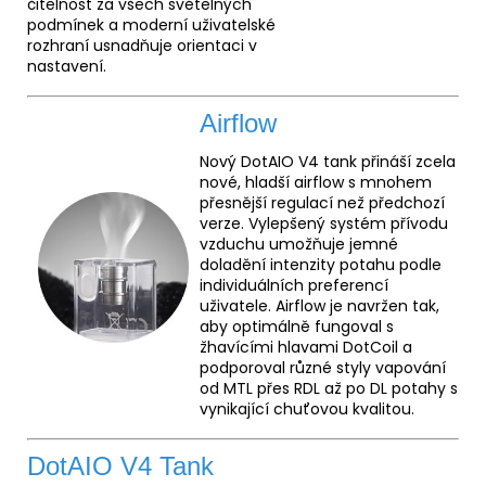
čitelnost za všech světelných
podmínek a moderní uživatelské
rozhraní usnadňuje orientaci v
nastavení.
Airflow
Nový DotAIO V4 tank přináší zcela
nové, hladší airflow s mnohem
přesnější regulací než předchozí
verze. Vylepšený systém přívodu
vzduchu umožňuje jemné
doladění intenzity potahu podle
individuálních preferencí
uživatele. Airflow je navržen tak,
aby optimálně fungoval s
žhavícími hlavami DotCoil a
podporoval různé styly vapování
od MTL přes RDL až po DL potahy s
vynikající chuťovou kvalitou.
DotAIO V4 Tank