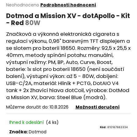
Průměrné
Neohodnoceno
Podrobnosti hodnocení
a
hodnocení
j
Dotmod a Mission XV - dotApollo - Kit
produktu
- Red
80W
í
je
0,0
t
Značková a výkonná elektronická cigareta s
z
?
5
regulací výkonu, 0,96" barevným TFT displejem a
hvězdiček.
se slotem pro baterii 18650. Rozměry: 92,5 x 25,5 x
40mm, metody spínání potahu: manuální,
výstupní režimy: PM, BP, Auto, Curve, Boost,
baterie
: 1x slot pro baterii 18650 (není součástí
HLEDAT
balení), výstupní výkon: až 5 - 80W, dobíjení:
USB-C/2A, materiál: Hliník + PCTG, DotAIO V4
tank + 2x
žhavící hlava
dotCoil, výrobce: DotMod
D
a Mission XV, barva: Steel Blue (modrá).
o
Můžeme doručit do:
10.8.2026
Možnosti doručení
p
o
Ihned k odeslání
(4 ks)
r
Kód:
810167663334
u
Značka:
Dotmod