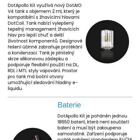
DotApollo Kit využívá nový DotAIO
V4 tank s objemem 2 ml, který je
kompatibilní s žhavícími hlavami
DotCoil. Tank nabízí vylepšený
tepelný management žhavících
hlav pro lepší chuť a delší
životnost komponentů. Designové
řešení účinně zabraňuje protékání
a kondenzaci. Tank je plnitelný
skrze silikonovou záslepku a
podporuje flexibilní použití na DL,
RDL i MTL styly vapování. Prostor
pro tank má boční otvory
umožňující sledování hladiny e-
liquidu.
Baterie
DotApollo Kit je poháněn jednou
18650 baterií, která není součástí
balení a musí být zakoupena
samostatně. Zařízení podporuje
rychlé nabíjení standardem 5V/2A