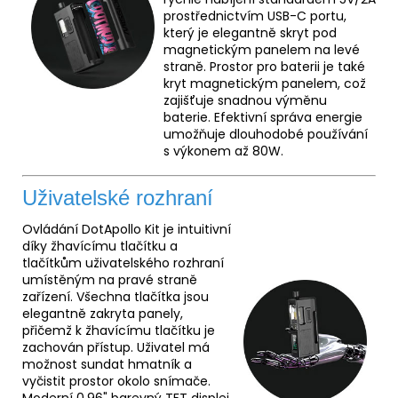
prostřednictvím USB-C portu,
který je elegantně skryt pod
magnetickým panelem na levé
straně. Prostor pro baterii je také
kryt magnetickým panelem, což
zajišťuje snadnou výměnu
baterie. Efektivní správa energie
umožňuje dlouhodobé používání
s výkonem až 80W.
Uživatelské rozhraní
Ovládání DotApollo Kit je intuitivní
díky žhavícímu tlačítku a
tlačítkům uživatelského rozhraní
umístěným na pravé straně
zařízení. Všechna tlačítka jsou
elegantně zakryta panely,
přičemž k žhavícímu tlačítku je
zachován přístup. Uživatel má
možnost sundat hmatník a
vyčistit prostor okolo snímače.