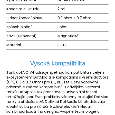
Typové zařazení
DotAIO V4 tank
Kapacita e-liquidu
2 ml
Odpor žhavící hlavy
0,3 ohm + 0,7 ohm
Způsob plnění
Boční
Závit (uchycení)
Magnetické
Materiál
PCTG
Vysoká kompatibilita
Tank dotAIO V4 udržuje zpětnou kompatibilitu s celým
ekosystémem DotMod a je kompatibilní s všemi dotCoils
(0.15, 0.3 a 0.7 Ohm) pro DL, RDL i MTL styl vapování,
přičemž je zpětně kompatibilní i s dřívějšími verzemi
tanků. DotApollo tak představuje univerzální řešení
umožňující používat prakticky všechny existující DotMod
tanky a příslušenství. DotMod DotApollo Kit představuje
ideální volbu pro náročné uživatele, kteří hledají
kombinaci luxusního designu, vyspělé technologie a