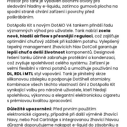
Prostor pro tank je vybaven bočními otvory pro
sledování hladiny e-liquidu, zatímco gumová plocha na
spodní straně chrání zařízení i povrchy před
poškrábáním.
DotApollo Kit s novým DotAIO V4 tankem přináší řadu
významných výhod pro uživatele. Tank nabízí
zcela
nové, hladší
airflow
s přesnější regulací
, což zajišťuje
optimální chuťový zážitek při každém potahu. Vylepšený
tepelný management žhavících hlav DotCoil garantuje
lepší chuť a delší životnost
komponentů. Designové
řešení tanku účinně zabraňuje protékání a kondenzaci,
což zvyšuje spolehlivost celého systému. Zařízení je
velmi flexibilní v rámci potahů a umožňuje používání na
DL
, RDL i
MTL
styl vapování. Tank je plnitelný skrze
silikonovou záslepku a podporuje DotShell atomizéry.
Kombinace všech těchto vlastností činí z DotApollo Kit
vynikající volbu pro náročné uživatele, kteří hledají
spolehlivou, výkonnou a elegantní elektronickou cigaretu
s prémiovou kvalitou zpracování.
Důležité upozornění:
Před prvním použitím
elektronické cigarety, případně při další výměně žhavící
hlavy, nebo Pod
Cartridge
s integrovanou žhavící hlavou
důrazně doporučujeme nakapat
e-liquid
do zásobníku a