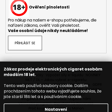
Ověření plnoletosti
Pro nákup na našem e-shopu potřebujeme, dle
nařízení zákona, ověřit Vaši plnoletost.
Vaše osobní údaje nikdy neukládáme!
PŘIHLÁSIT SE
Zákaz prodeje elektronických cigaret osobám
Reklamace
Obchodní podmínky
Sledování zásilek
mladším 18 let.
Prodávané značky
Výpočet síly e-liquidu
NOVINKY
MLT / DL - Jakou vybrat e-cigaretu
Míchání bází a boosteru Imperia
Newslettery
GDPR
Tento web používá soubory cookie. Dalším
Slovník pojmů
Mapa serveru
HLÍDACÍ PES
Kontakty
procházením tohoto webu vyjadřujete souhlas, že
Dopravné / poštovné
VÝPRODEJ
jste starší 18ti let a s používáním cookie.
ecigareta Marion Heureka
Napište nám
Věrnostní program
Doručení na Slovensko
Proč koupit od ecigarety Marion
Nastavení