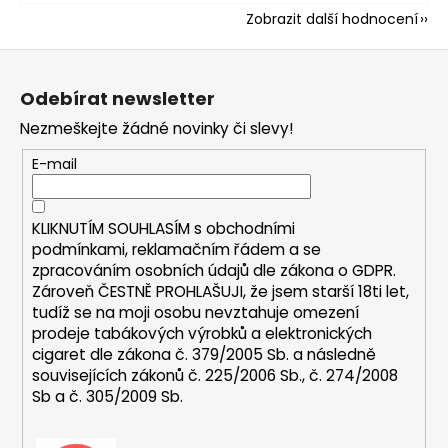
Zobrazit další hodnocení
Z
á
Odebírat newsletter
p
Nezmeškejte žádné novinky či slevy!
a
t
E-mail
í
KLIKNUTÍM SOUHLASÍM s
obchodními
podmínkami,
reklamačním řádem a se
zpracováním osobních údajů dle zákona o
GDPR
.
Zároveň ČESTNĚ PROHLAŠUJI, že jsem starší 18ti let,
tudíž se na moji osobu nevztahuje omezení
prodeje tabákových výrobků a elektronických
cigaret dle zákona č. 379/2005 Sb. a následně
souvisejících zákonů č. 225/2006 Sb., č. 274/2008
Sb a č. 305/2009 Sb.