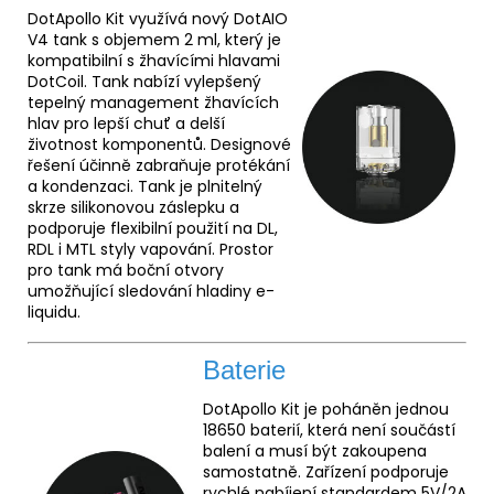
DotApollo Kit využívá nový DotAIO
V4 tank s objemem 2 ml, který je
kompatibilní s žhavícími hlavami
DotCoil. Tank nabízí vylepšený
tepelný management žhavících
hlav pro lepší chuť a delší
životnost komponentů. Designové
řešení účinně zabraňuje protékání
a kondenzaci. Tank je plnitelný
skrze silikonovou záslepku a
podporuje flexibilní použití na DL,
RDL i MTL styly vapování. Prostor
pro tank má boční otvory
umožňující sledování hladiny e-
liquidu.
Baterie
DotApollo Kit je poháněn jednou
18650 baterií, která není součástí
balení a musí být zakoupena
samostatně. Zařízení podporuje
rychlé nabíjení standardem 5V/2A