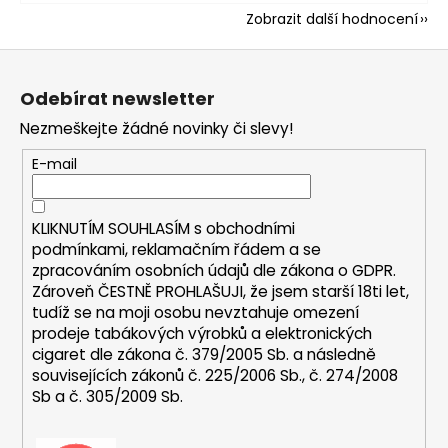
Zobrazit další hodnocení
Z
á
Odebírat newsletter
p
Nezmeškejte žádné novinky či slevy!
a
t
E-mail
í
KLIKNUTÍM SOUHLASÍM s
obchodními
podmínkami,
reklamačním řádem a se
zpracováním osobních údajů dle zákona o
GDPR
.
Zároveň ČESTNĚ PROHLAŠUJI, že jsem starší 18ti let,
tudíž se na moji osobu nevztahuje omezení
prodeje tabákových výrobků a elektronických
cigaret dle zákona č. 379/2005 Sb. a následně
souvisejících zákonů č. 225/2006 Sb., č. 274/2008
Sb a č. 305/2009 Sb.