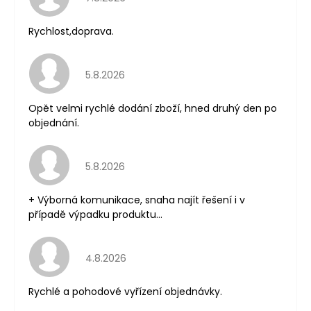
Rychlost,doprava.
Hodnocení obchodu je 5 z 5 hvězdiček.
5.8.2026
Opět velmi rychlé dodání zboží, hned druhý den po
objednání.
Hodnocení obchodu je 5 z 5 hvězdiček.
5.8.2026
+ Výborná komunikace, snaha najít řešení i v
případě výpadku produktu...
Hodnocení obchodu je 5 z 5 hvězdiček.
4.8.2026
Rychlé a pohodové vyřízení objednávky.