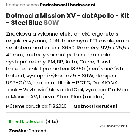
Průměrné
Neohodnoceno
Podrobnosti hodnocení
a
hodnocení
j
Dotmod a Mission XV - dotApollo - Kit
produktu
- Steel Blue
80W
í
je
0,0
t
Značková a výkonná elektronická cigareta s
z
?
5
regulací výkonu, 0,96" barevným TFT displejem a
hvězdiček.
se slotem pro baterii 18650. Rozměry: 92,5 x 25,5 x
40mm, metody spínání potahu: manuální,
výstupní režimy: PM, BP, Auto, Curve, Boost,
baterie
: 1x slot pro baterii 18650 (není součástí
HLEDAT
balení), výstupní výkon: až 5 - 80W, dobíjení:
USB-C/2A, materiál: Hliník + PCTG, DotAIO V4
tank + 2x
žhavící hlava
dotCoil, výrobce: DotMod
D
a Mission XV, barva: Steel Blue (modrá).
o
Můžeme doručit do:
11.8.2026
Možnosti doručení
p
o
Ihned k odeslání
(4 ks)
r
Kód:
810167663341
u
Značka:
Dotmod