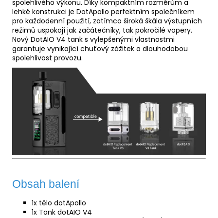
spolehlivého výkonu. Díky kompaktním rozměrům a
lehké konstrukci je DotApollo perfektním společníkem
pro každodenní použití, zatímco široká škála výstupních
režimů uspokojí jak začátečníky, tak pokročilé vapery.
Nový DotAIO V4 tank s vylepšenými vlastnostmi
garantuje vynikající chuťový zážitek a dlouhodobou
spolehlivost provozu.
Obsah balení
1x tělo dotApollo
1x Tank dotAIO V4