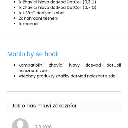
1x
žhavící hlava
dotMod DotCoil (0,3 Ω)
1x žhavící hlava dotMod DotCoil (0,7 Ω)
1x USB-C dobíjecí kabel
2x náhradní těsnění
1x manuál
Mohlo by se hodit
Kompatibilní žhavící hlavy dotMod dotCoil
naleznete
zde
Všechny produkty značky dotMod naleznete
zde
Hodnocení obchodu je 5 z 5 hvězdiček.
7.8.2026