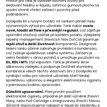
Prostor pro tank je vybaven bočními otvory pro
sledování hladiny e-liquidu, zatímco gumová plocha na
spodní straně chrání zařízení i povrchy před
poškrábáním.
DotApollo Kit s novým DotAIO V4 tankem přináší řadu
významných výhod pro uživatele. Tank nabízí
zcela
nové, hladší
airflow
s přesnější regulací
, což zajišťuje
optimální chuťový zážitek při každém potahu. Vylepšený
tepelný management žhavících hlav DotCoil garantuje
lepší chuť a delší životnost
komponentů. Designové
řešení tanku účinně zabraňuje protékání a kondenzaci,
což zvyšuje spolehlivost celého systému. Zařízení je
velmi flexibilní v rámci potahů a umožňuje používání na
DL
, RDL i
MTL
styl vapování. Tank je plnitelný skrze
silikonovou záslepku a podporuje DotShell atomizéry.
Kombinace všech těchto vlastností činí z DotApollo Kit
vynikající volbu pro náročné uživatele, kteří hledají
spolehlivou, výkonnou a elegantní elektronickou cigaretu
s prémiovou kvalitou zpracování.
Důležité upozornění:
Před prvním použitím
elektronické cigarety, případně při další výměně žhavící
hlavy, nebo Pod
Cartridge
s integrovanou žhavící hlavou
důrazně doporučujeme nakapat
e-liquid
do zásobníku a