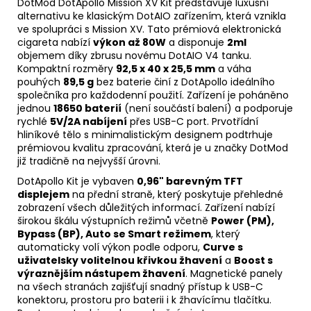
DotMod DotApollo Mission XV Kit představuje luxusní
alternativu ke klasickým DotAIO zařízením, která vznikla
ve spolupráci s Mission XV. Tato prémiová elektronická
cigareta nabízí
výkon až 80W
a disponuje
2ml
objemem díky zbrusu novému DotAIO V4 tanku.
Kompaktní rozměry
92,5 x 40 x 25,5 mm
a váha
pouhých
89,5 g
bez
baterie
činí z DotApollo ideálního
společníka pro každodenní použití. Zařízení je poháněno
jednou
18650 baterií
(není součástí balení) a podporuje
rychlé
5V/2A nabíjení
přes USB-C port. Prvotřídní
hliníkové tělo s minimalistickým designem podtrhuje
prémiovou kvalitu zpracování, která je u značky DotMod
již tradičně na nejvyšší úrovni.
DotApollo Kit je vybaven
0,96" barevným TFT
displejem
na přední straně, který poskytuje přehledné
zobrazení všech důležitých informací. Zařízení nabízí
širokou škálu výstupních režimů včetně
Power (PM),
Bypass (BP), Auto se Smart režimem
, který
automaticky volí výkon podle odporu,
Curve s
uživatelsky volitelnou křivkou žhavení
a
Boost s
výraznějším nástupem žhavení
. Magnetické panely
na všech stranách zajišťují snadný přístup k USB-C
konektoru, prostoru pro baterii i k žhavícímu tlačítku.