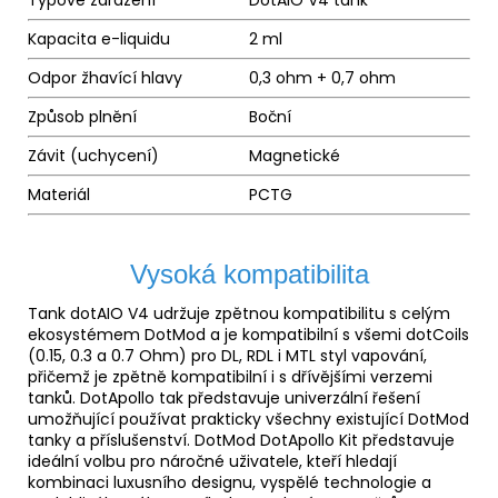
Typové zařazení
DotAIO V4 tank
Kapacita e-liquidu
2 ml
Odpor žhavící hlavy
0,3 ohm + 0,7 ohm
Způsob plnění
Boční
Závit (uchycení)
Magnetické
Materiál
PCTG
Vysoká kompatibilita
Tank dotAIO V4 udržuje zpětnou kompatibilitu s celým
ekosystémem DotMod a je kompatibilní s všemi dotCoils
(0.15, 0.3 a 0.7 Ohm) pro DL, RDL i MTL styl vapování,
přičemž je zpětně kompatibilní i s dřívějšími verzemi
tanků. DotApollo tak představuje univerzální řešení
umožňující používat prakticky všechny existující DotMod
tanky a příslušenství. DotMod DotApollo Kit představuje
ideální volbu pro náročné uživatele, kteří hledají
kombinaci luxusního designu, vyspělé technologie a