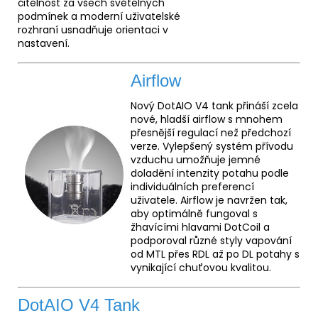
čitelnost za všech světelných
podmínek a moderní uživatelské
rozhraní usnadňuje orientaci v
nastavení.
Airflow
Nový DotAIO V4 tank přináší zcela
nové, hladší airflow s mnohem
přesnější regulací než předchozí
verze. Vylepšený systém přívodu
vzduchu umožňuje jemné
doladění intenzity potahu podle
individuálních preferencí
uživatele. Airflow je navržen tak,
aby optimálně fungoval s
žhavícími hlavami DotCoil a
podporoval různé styly vapování
od MTL přes RDL až po DL potahy s
vynikající chuťovou kvalitou.
DotAIO V4 Tank