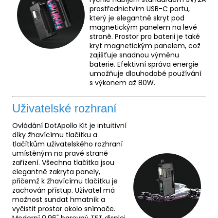
prostřednictvím USB-C portu,
který je elegantně skryt pod
magnetickým panelem na levé
straně. Prostor pro baterii je také
kryt magnetickým panelem, což
zajišťuje snadnou výměnu
baterie. Efektivní správa energie
umožňuje dlouhodobé používání
s výkonem až 80W.
Uživatelské rozhraní
Ovládání DotApollo Kit je intuitivní
díky žhavícímu tlačítku a
tlačítkům uživatelského rozhraní
umístěným na pravé straně
zařízení. Všechna tlačítka jsou
elegantně zakryta panely,
přičemž k žhavícímu tlačítku je
zachován přístup. Uživatel má
možnost sundat hmatník a
vyčistit prostor okolo snímače.