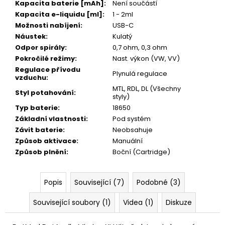
245
Kapacita baterie [mAh]
:
Není součástí
Kč
Kapacita e-liquidu [ml]
:
1 - 2ml
Možnosti nabíjení
:
USB-C
Náustek
:
Kulatý
Odpor spirály
:
0,7 ohm, 0,3 ohm
Pokročilé režimy
:
Nast. výkon (VW, VV)
Regulace přívodu
Plynulá regulace
vzduchu
:
MTL, RDL, DL (Všechny
Styl potahování
:
styly)
Typ baterie
:
18650
Základní vlastnosti
:
Pod systém
Závit baterie
:
Neobsahuje
Způsob aktivace
:
Manuální
Způsob plnění
:
Boční (Cartridge)
Popis
Související (7)
Podobné (3)
Související soubory (1)
Videa (1)
Diskuze