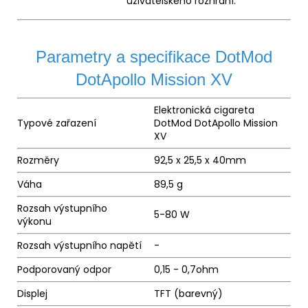
uživatelského rozhraní.
Parametry a specifikace DotMod
DotApollo Mission XV
Elektronická cigareta
Typové zařazení
DotMod DotApollo Mission
XV
Rozměry
92,5 x 25,5 x 40mm
Váha
89,5 g
Rozsah výstupního
5-80 W
výkonu
Rozsah výstupního napětí
-
Podporovaný odpor
0,15 - 0,7ohm
Displej
TFT (barevný)