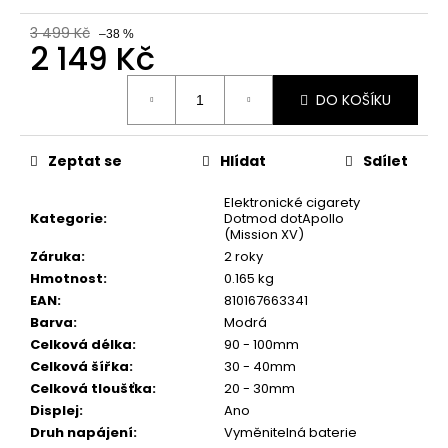
č
u
3 499 Kč
–38 %
j
2 149 Kč
e
Měrná
m
DO KOŠÍKU
cena:
e
Zeptat se
Hlídat
Sdílet
ELF
BAR
Elektronické cigarety
ELFLIQ
Kategorie
:
Dotmod dotApollo
-
(Mission XV)
SALT
E-
Záruka
:
2 roky
LIQUID
Hmotnost
:
0.165 kg
-
EAN
:
810167663341
BLUEBERRY
Barva
:
Modrá
-
10ML
Celková délka
:
90 - 100mm
-
Celková šířka
:
30 - 40mm
10MG
Celková tloušťka
:
20 - 30mm
185
Displej
:
Ano
Kč
Druh napájení
:
Vyměnitelná baterie
Původně: