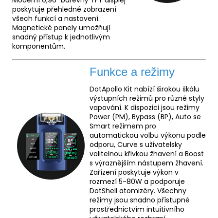
Moderní 0,96" barevný TFT displej
poskytuje přehledné zobrazení
všech funkcí a nastavení.
Magnetické panely umožňují
snadný přístup k jednotlivým
komponentům.
Funkce a režimy
DotApollo Kit nabízí širokou škálu
výstupních režimů pro různé styly
vapování. K dispozici jsou režimy
Power (PM), Bypass (BP), Auto se
Smart režimem pro
automatickou volbu výkonu podle
odporu, Curve s uživatelsky
volitelnou křivkou žhavení a Boost
s výraznějším nástupem žhavení.
Zařízení poskytuje výkon v
rozmezí 5-80W a podporuje
DotShell atomizéry. Všechny
režimy jsou snadno přístupné
prostřednictvím intuitivního