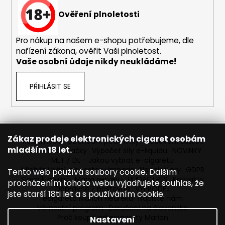
Ověření plnoletosti
Pro nákup na našem e-shopu potřebujeme, dle
nařízení zákona, ověřit Vaši plnoletost.
Vaše osobní údaje nikdy neukládáme!
PŘIHLÁSIT SE
Zákaz prodeje elektronických cigaret osobám
Reklamace
Obchodní podmínky
Sledování zásilek
mladším 18 let.
Prodávané značky
Výpočet síly e-liquidu
NOVINKY
MLT / DL - Jakou vybrat e-cigaretu
Míchání bází a boosteru Imperia
Newslettery
GDPR
Tento web používá soubory cookie. Dalším
Slovník pojmů
Mapa serveru
HLÍDACÍ PES
Kontakty
procházením tohoto webu vyjadřujete souhlas, že
Dopravné / poštovné
VÝPRODEJ
jste starší 18ti let a s používáním cookie.
ecigareta Marion Heureka
Napište nám
Věrnostní program
Doručení na Slovensko
Proč koupit od ecigarety Marion
Nastavení