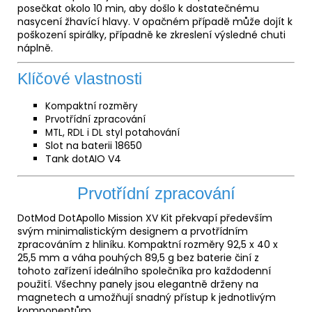
posečkat okolo 10 min, aby došlo k dostatečnému
nasycení žhavící hlavy. V opačném případě může dojít k
poškození spirálky, případně ke zkreslení výsledné chuti
náplně.
Klíčové vlastnosti
Kompaktní rozměry
Prvotřídní zpracování
MTL, RDL i DL styl potahování
Slot na baterii 18650
Tank dotAIO V4
Prvotřídní zpracování
DotMod DotApollo Mission XV Kit překvapí především
svým minimalistickým designem a prvotřídním
zpracováním z hliníku. Kompaktní rozměry 92,5 x 40 x
25,5 mm a váha pouhých 89,5 g bez baterie činí z
tohoto zařízení ideálního společníka pro každodenní
použití. Všechny panely jsou elegantně drženy na
magnetech a umožňují snadný přístup k jednotlivým
komponentům.