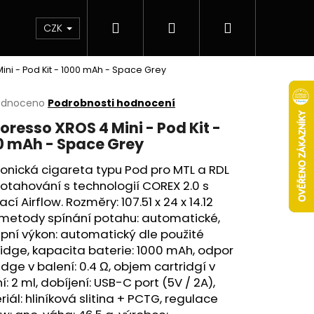
Hledat
Přihlášení
Nákupní
 & novinky
Elektronické cigarety
Elektro
CZK
ni - Pod Kit - 1000 mAh - Space Grey
košík
rné
odnoceno
Podrobnosti hodnocení
cení
resso XROS 4 Mini - Pod Kit -
ktu
0 mAh - Space Grey
ronická cigareta typu Pod pro
MTL
a RDL
potahování s technologií COREX 2.0 s
ček.
lací
Airflow
. Rozměry: 107.51 x 24 x 14.12
metody spínání potahu: automatické,
pní výkon: automatický dle použité
ridge
, kapacita
baterie
: 1000 mAh, odpor
idge v balení: 0.4 Ω, objem cartridgí v
Následující
í: 2 ml, dobíjení: USB-C port (5V / 2A),
iál: hliníková slitina + PCTG, regulace