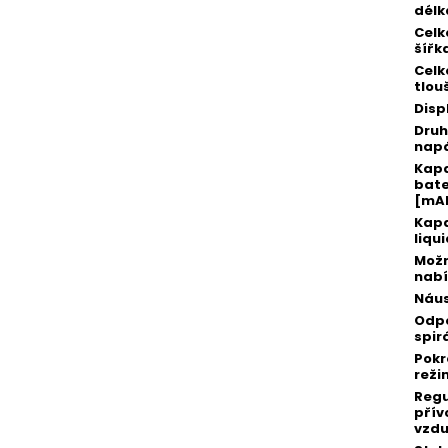
délk
Celk
šířk
Celk
tlou
Disp
Druh
napá
Kap
bate
[mA
Kapa
liqu
Možn
nabí
Náu
Odp
spir
Pokr
reži
Reg
přív
vzd