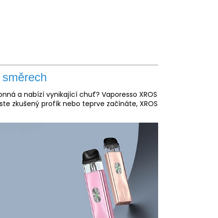
 směrech
konná a nabízí vynikající chuť? Vaporesso XROS
ž jste zkušený profík nebo teprve začínáte, XROS