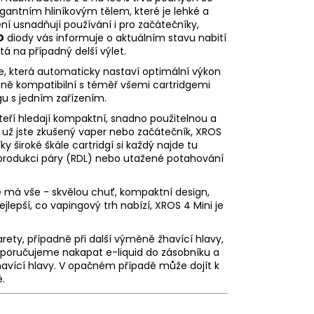
egantním hliníkovým tělem, které je lehké a
ní usnadňují používání i pro začátečníky,
D
diody vás informuje o aktuálním stavu nabití
itá na případný delší výlet.
ge, která automaticky nastaví optimální výkon
tně kompatibilní s téměř všemi cartridgemi
gu s jedním zařízením.
kteří hledají kompaktní, snadno použitelnou a
ť už jste zkušený vaper nebo začátečník, XROS
 široké škále cartridgí si každý najde tu
u produkci páry (RDL) nebo utažené potahování
ré má vše - skvělou chuť, kompaktní design,
lepší, co vapingový trh nabízí, XROS 4 Mini je
rety, případně při další výměně žhavící hlavy,
doporučujeme nakapat
e-liquid
do zásobníku a
avící hlavy. V opačném případě může dojít k
ě.