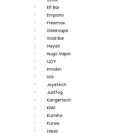
DEKANG DESERT SHIP 10ML 18MG
l
Elf Bar
155 Kč
Původně:
195 Kč
Emporio
Freemax
GeekVape
Gold Bar
Hayati
Hugo Vapor
IJOY
Innokin
IVG
Joyetech
Justfog
Kangertech
KIWI
Kumiho
Kurwa
Liqua