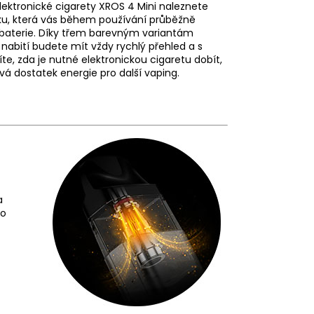
lektronické cigarety XROS 4 Mini naleznete
lku, která vás během používání průběžně
 baterie. Díky třem barevným variantám
 nabití budete mít vždy rychlý přehled a s
te, zda je nutné elektronickou cigaretu dobít,
á dostatek energie pro další vaping.
a
do