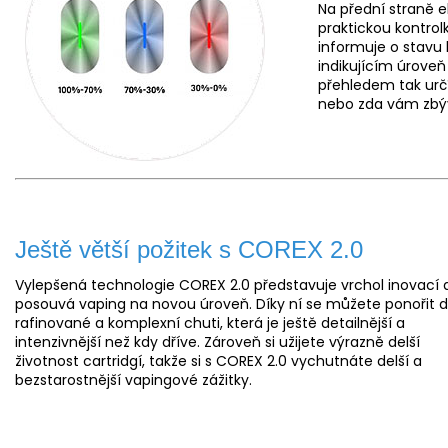
Na přední straně e
praktickou kontro
informuje o stavu
indikujícím úroveň
přehledem tak určí
nebo zda vám zbýv
Ještě větší požitek s COREX 2.0
Vylepšená technologie COREX 2.0 představuje vrchol inovací 
posouvá vaping na novou úroveň. Díky ní se můžete ponořit 
rafinované a komplexní chuti, která je ještě detailnější a
intenzivnější než kdy dříve. Zároveň si užijete výrazně delší
životnost cartridgí, takže si s COREX 2.0 vychutnáte delší a
bezstarostnější vapingové zážitky.