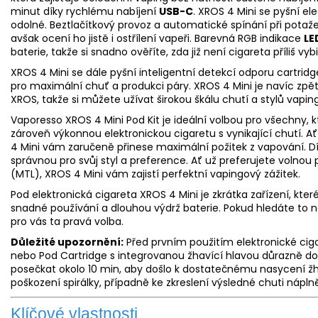
minut díky rychlému nabíjení
USB-C
. XROS 4 Mini se pyšní el
odolné. Beztlačítkový provoz a automatické spínání při potaže
avšak ocení ho jistě i ostřílení vapeři. Barevná RGB indikace
LE
baterie, takže si snadno ověříte, zda již není cigareta příliš vyb
XROS 4 Mini se dále pyšní inteligentní detekcí odporu cartrid
pro maximální chuť a produkci páry. XROS 4 Mini je navíc zpě
XROS, takže si můžete užívat širokou škálu chutí a stylů vapin
Vaporesso XROS 4 Mini Pod Kit je ideální volbou pro všechny, 
zároveň výkonnou elektronickou cigaretu s vynikající chutí. A
4 Mini vám zaručeně přinese maximální požitek z vapování. Díky
správnou pro svůj styl a preference. Ať už preferujete volno
(MTL), XROS 4 Mini vám zajistí perfektní vapingový zážitek.
Pod elektronická cigareta XROS 4 Mini je zkrátka zařízení, kte
snadné používání a dlouhou výdrž baterie. Pokud hledáte to nej
pro vás ta pravá volba.
Důležité upozornění:
Před prvním použitím elektronické ciga
nebo Pod Cartridge s integrovanou žhavící hlavou důrazně 
posečkat okolo 10 min, aby došlo k dostatečnému nasycení žh
poškození spirálky, případně ke zkreslení výsledné chuti nápln
Klíčové vlastnosti