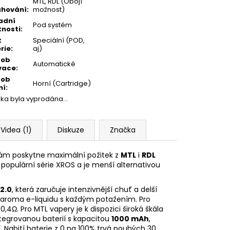
MTL, RDL (Obojí
ahování
:
možnost)
adní
Pod systém
tnosti
:
t
Speciální (POD,
rie
:
aj)
sob
Automatické
vace
:
sob
Horní (Cartridge)
ní
:
žka byla vyprodána…
Videa (1)
Diskuze
Značka
 vám poskytne maximální požitek z
MTL
i
RDL
do populární série XROS a je menší alternativou
2.0
, která zaručuje intenzivnější chuť a delší
aroma
e-liquidu s každým potažením. Pro
4Ω. Pro MTL vapery je k dispozici široká škála
integrovanou baterií s kapacitou
1000 mAh
,
. Nabití
baterie
z 0 na 100% trvá pouhých 30