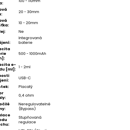
100 - 110mm
a
:
ová
20 - 30mm
a
:
ová
10 - 20mm
šťka
:
lej
:
Ne
Integrovaná
jení
:
baterie
acita
rie
500 - 1000mAh
h]
:
cita e-
1 - 2ml
idu [ml]
:
osti
USB-C
jení
:
stek
:
Placatý
or
0,4 ohm
ály
:
očilé
Neregulovatelné
my
:
(Bypass)
ulace
Stupňovaná
odu
regulace
uchu
: