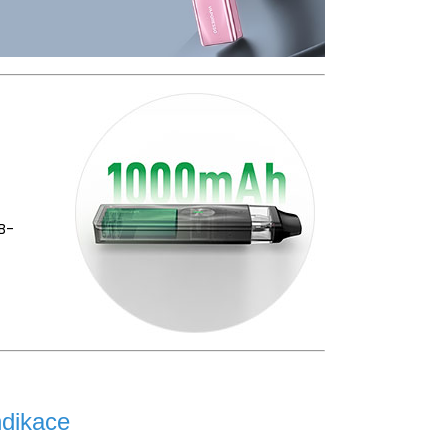
B-
ndikace