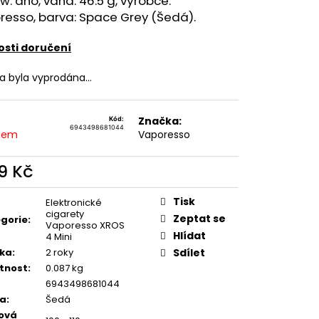
ow: ano, váha: 46.5 g, výrobce:
TER IMPERIA 5X10ML
resso, barva: Space Grey (Šedá).
č
sti doručení
ka byla vyprodána…
Značka:
Kód:
6943498681044
dem
Vaporesso
9 Kč
ná
:
Tisk
Elektronické
cigarety
Zeptat se
gorie
:
Vaporesso XROS
Hlídat
4 Mini
ka
:
2 roky
Sdílet
tnost
:
0.087 kg
6943498681044
va
:
Šedá
ová