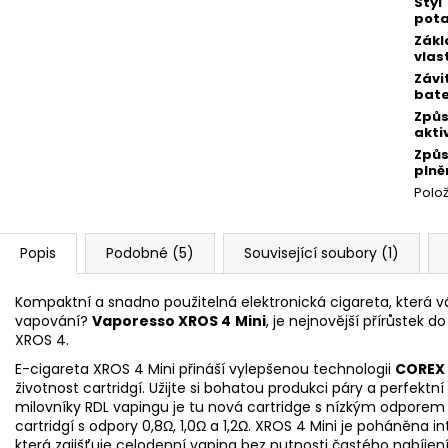
Styl
pot
Zákl
vlas
Závi
bate
Způ
akti
Způ
plně
Polo
Popis
Podobné (5)
Související soubory (1)
Kompaktní a snadno použitelná elektronická cigareta, která
vapování?
Vaporesso XROS 4
Mini
, je nejnovější přírůstek 
XROS 4.
E-cigareta XROS 4 Mini přináší vylepšenou technologii
COREX 
životnost cartridgí. Užijte si bohatou produkci páry a perfektní
milovníky RDL vapingu je tu nová
cartridge
s nízkým odporem 0,
cartridgí s odpory 0,8Ω, 1,0Ω a 1,2Ω. XROS 4 Mini je poháněna 
která zajišťuje celodenní
vaping
bez nutnosti častého nabíjení