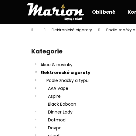
K
Přejít
na
o
Oblíbené
Ko
obsah
Zpět
Zpět
š
do
do
í
Domů
Elektronické cigarety
Podle značky a
k
obchodu
obchodu
P
o
Kategorie
Přeskočit
s
kategorie
t
Akce & novinky
r
Elektronické cigarety
a
Podle značky a typu
n
AAA Vape
n
Aspire
í
Black Baboon
p
Dinner Lady
a
Dotmod
n
Dovpo
e
eLeaf