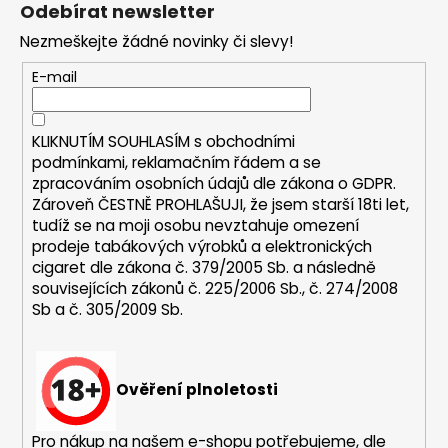
á
Odebírat newsletter
p
Nezmeškejte žádné novinky či slevy!
a
t
E-mail
í
KLIKNUTÍM SOUHLASÍM s
obchodními
podmínkami,
reklamačním řádem a se
zpracováním osobních údajů dle zákona o
GDPR
.
Zároveň ČESTNĚ PROHLAŠUJI, že jsem starší 18ti let,
tudíž se na moji osobu nevztahuje omezení
prodeje tabákových výrobků a elektronických
cigaret dle zákona č. 379/2005 Sb. a následně
souvisejících zákonů č. 225/2006 Sb., č. 274/2008
Sb a č. 305/2009 Sb.
Ověření plnoletosti
Pro nákup na našem e-shopu potřebujeme, dle