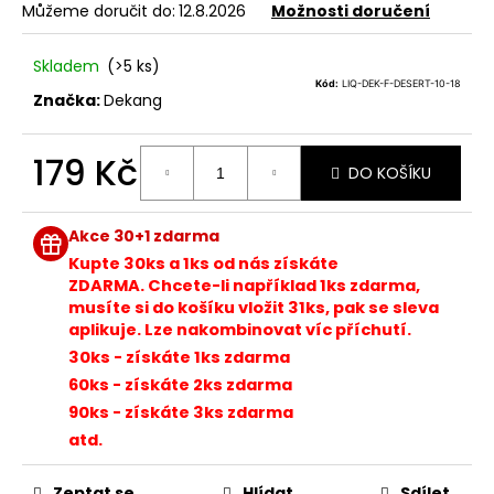
z
Můžeme doručit do:
12.8.2026
Možnosti doručení
a
5
hvězdiček.
j
Skladem
(>5 ks)
í
Kód:
LIQ-DEK-F-DESERT-10-18
Značka:
Dekang
t
?
179 Kč
DO KOŠÍKU
Měrná
cena:
Akce 30+1 zdarma
HLEDAT
Kupte 30ks a 1ks od nás získáte
ZDARMA. Chcete-li například 1ks zdarma,
musíte si do košíku vložit 31ks, pak se sleva
aplikuje. Lze nakombinovat víc příchutí.
D
30ks - získáte 1ks zdarma
o
60ks - získáte 2ks zdarma
p
90ks - získáte 3ks zdarma
o
atd.
r
u
Zeptat se
Hlídat
Sdílet