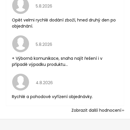
Hodnocení obchodu je 5 z 5 hvězdiček.
5.8.2026
Opět velmi rychlé dodání zboží, hned druhý den po
objednání.
Hodnocení obchodu je 5 z 5 hvězdiček.
5.8.2026
+ Výborná komunikace, snaha najít řešení i v
případě výpadku produktu...
Hodnocení obchodu je 5 z 5 hvězdiček.
4.8.2026
Rychlé a pohodové vyřízení objednávky.
Zobrazit další hodnocení
Z