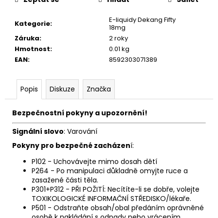
č
u
E-liquidy Dekang Fifty
j
Kategorie
:
18mg
e
Záruka
:
2 roky
m
Hmotnost
:
0.01 kg
e
EAN
:
8592303071389
DEKANG
Popis
Diskuze
Značka
DESERT
SHIP
10ML
Bezpečnostní pokyny a upozornění!
18MG
155
Signální slovo
: Varování
Kč
Pokyny pro bezpečné zacházen
í:
Původně:
195
P102 - Uchovávejte mimo dosah dětí
Kč
P264 - Po manipulaci důkladně omyjte ruce a
zasažené části těla.
P301+P312 - PŘI POŽITÍ: Necítíte-li se dobře, volejte
TOXIKOLOGICKÉ INFORMAČNÍ STŘEDISKO/lékaře.
P501 - Odstraňte obsah/obal předáním oprávněné
osobě k nakládání s odpady nebo vrácením