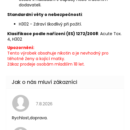
dodavateli.
Standardní věty o nebezpečnosti
:
H302 - Zdraví škodlivý při požití.
Klasifikace podle nařízení (ES) 1272/2008
: Acute Tox.
4, H302
Upozornění:
Tento výrobek obsahuje nikotin a je nevhodný pro
těhotné ženy a kojící matky.
Zákaz prodeje osobám mladším 18 let.
Hodnocení obchodu je 5 z 5 hvězdiček.
7.8.2026
Rychlost,doprava.