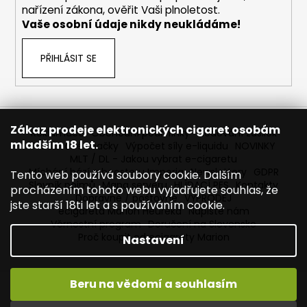
nařízení zákona, ověřit Vaši plnoletost.
Vaše osobní údaje nikdy neukládáme!
PŘIHLÁSIT SE
Zákaz prodeje elektronických cigaret osobám
Reklamace
Obchodní podmínky
Sledování zásilek
mladším 18 let.
Prodávané značky
Výpočet síly e-liquidu
NOVINKY
MLT / DL - Jakou vybrat e-cigaretu
Míchání bází a boosteru Imperia
Newslettery
GDPR
Tento web používá soubory cookie. Dalším
Slovník pojmů
Mapa serveru
HLÍDACÍ PES
Kontakty
procházením tohoto webu vyjadřujete souhlas, že
Dopravné / poštovné
VÝPRODEJ
jste starší 18ti let a s používáním cookie.
ecigareta Marion Heureka
Napište nám
Věrnostní program
Doručení na Slovensko
Proč koupit od ecigarety Marion
Nastavení
Beru na vědomí a souhlasím
Vytvořil Shoptet
Copyright 2026
Ecigareta Marion
. Všechna práva