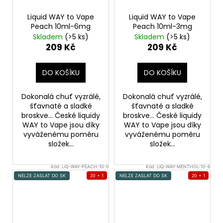
Liquid WAY to Vape
Liquid WAY to Vape
Peach 10ml-6mg
Peach 10ml-3mg
Skladem
(>5 ks)
Skladem
(>5 ks)
209 Kč
209 Kč
DO KOŠÍKU
DO KOŠÍKU
Dokonalá chuť vyzrálé,
Dokonalá chuť vyzrálé,
šťavnaté a sladké
šťavnaté a sladké
broskve... České liquidy
broskve... České liquidy
WAY to Vape jsou díky
WAY to Vape jsou díky
vyváženému poměru
vyváženému poměru
složek...
složek...
Kód:
LIQ-WAY-PEACH-10-0
Kód:
LIQ-WAY-MENTHOL-10-6
NELZE ZASLAT DO SK
20 + 1
NELZE ZASLAT DO SK
20 + 1