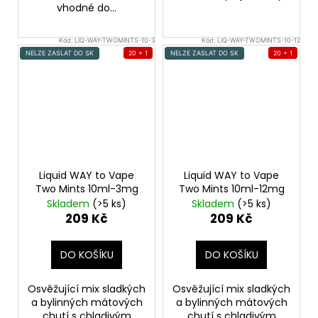
vhodné do...
Kód:
LIQ-WAY-TWOMINTS-10-3
Kód:
LIQ-WAY-TWOMINTS-10-12
NELZE ZASLAT DO SK
20 + 1
NELZE ZASLAT DO SK
20 + 1
Liquid WAY to Vape
Liquid WAY to Vape
Two Mints 10ml-3mg
Two Mints 10ml-12mg
Skladem
(>5 ks)
Skladem
(>5 ks)
209 Kč
209 Kč
DO KOŠÍKU
DO KOŠÍKU
Osvěžující mix sladkých
Osvěžující mix sladkých
a bylinných mátových
a bylinných mátových
chutí s chladivým
chutí s chladivým