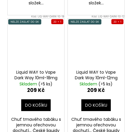
složek...
složek...
Kód:
LIQ-WAY-DARK-10-18
Kód:
LIQ-WAY-DARK-10-12
NELZE ZASLAT DO SK
20 + 1
NELZE ZASLAT DO SK
20 + 1
Liquid WAY to Vape
Liquid WAY to Vape
Dark Way 10ml-18mg
Dark Way 10ml-12mg
Skladem
(>5 ks)
Skladem
(>5 ks)
209 Kč
209 Kč
DO KOŠÍKU
DO KOŠÍKU
Chuť tmavého tabáku s
Chuť tmavého tabáku s
jemnou ořechovou
jemnou ořechovou
dochutí... České liquidy
dochutí... České liquidy