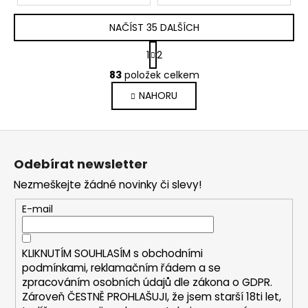
NAČÍST 35 DALŠÍCH
S
1
2
t
O
r
83
položek celkem
v
á
NAHORU
l
n
k
á
o
d
Z
v
a
á
á
c
Odebírat newsletter
n
p
í
í
Nezmeškejte žádné novinky či slevy!
p
a
r
t
E-mail
v
í
k
y
KLIKNUTÍM SOUHLASÍM s
obchodními
v
podmínkami,
reklamačním řádem a se
ý
zpracováním osobních údajů dle zákona o
GDPR
.
p
Zároveň ČESTNĚ PROHLAŠUJI, že jsem starší 18ti let,