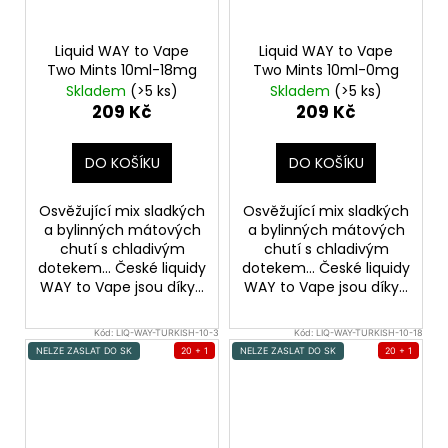
Liquid WAY to Vape
Liquid WAY to Vape
Two Mints 10ml-18mg
Two Mints 10ml-0mg
Skladem
(>5 ks)
Skladem
(>5 ks)
209 Kč
209 Kč
DO KOŠÍKU
DO KOŠÍKU
Osvěžující mix sladkých
Osvěžující mix sladkých
a bylinných mátových
a bylinných mátových
chutí s chladivým
chutí s chladivým
dotekem... České liquidy
dotekem... České liquidy
WAY to Vape jsou díky...
WAY to Vape jsou díky...
Kód:
LIQ-WAY-TURKISH-10-3
Kód:
LIQ-WAY-TURKISH-10-18
NELZE ZASLAT DO SK
20 + 1
NELZE ZASLAT DO SK
20 + 1