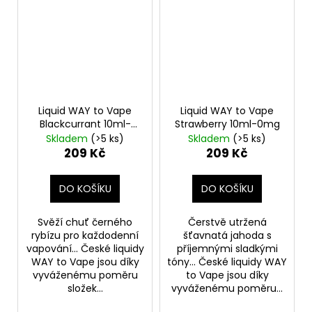
Liquid WAY to Vape
Liquid WAY to Vape
Blackcurrant 10ml-
Strawberry 10ml-0mg
18mg
Skladem
(>5 ks)
Skladem
(>5 ks)
209 Kč
209 Kč
DO KOŠÍKU
DO KOŠÍKU
Svěží chuť černého
Čerstvě utržená
rybízu pro každodenní
šťavnatá jahoda s
vapování... České liquidy
příjemnými sladkými
WAY to Vape jsou díky
tóny... České liquidy WAY
vyváženému poměru
to Vape jsou díky
složek...
vyváženému poměru...