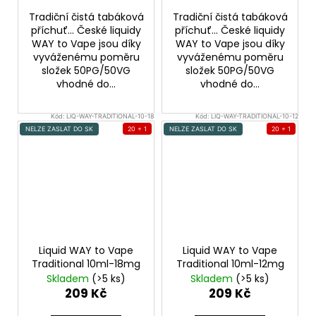
Tradiční čistá tabáková
Tradiční čistá tabáková
příchuť... České liquidy
příchuť... České liquidy
WAY to Vape jsou díky
WAY to Vape jsou díky
vyváženému poměru
vyváženému poměru
složek 50PG/50VG
složek 50PG/50VG
vhodné do...
vhodné do...
Kód:
LIQ-WAY-TRADITIONAL-10-18
Kód:
LIQ-WAY-TRADITIONAL-10-12
NELZE ZASLAT DO SK
20 + 1
NELZE ZASLAT DO SK
20 + 1
Liquid WAY to Vape
Liquid WAY to Vape
Traditional 10ml-18mg
Traditional 10ml-12mg
Skladem
(>5 ks)
Skladem
(>5 ks)
209 Kč
209 Kč