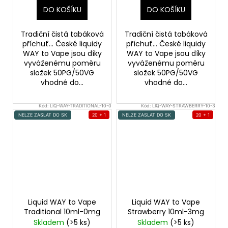
DO KOŠÍKU
DO KOŠÍKU
Tradiční čistá tabáková
Tradiční čistá tabáková
příchuť... České liquidy
příchuť... České liquidy
WAY to Vape jsou díky
WAY to Vape jsou díky
vyváženému poměru
vyváženému poměru
složek 50PG/50VG
složek 50PG/50VG
vhodné do...
vhodné do...
Kód:
LIQ-WAY-TRADITIONAL-10-0
Kód:
LIQ-WAY-STRAWBERRY-10-3
NELZE ZASLAT DO SK
20 + 1
NELZE ZASLAT DO SK
20 + 1
Liquid WAY to Vape
Liquid WAY to Vape
Traditional 10ml-0mg
Strawberry 10ml-3mg
Skladem
(>5 ks)
Skladem
(>5 ks)