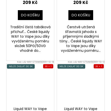
209 Kč
209 Kč
DO KOŠÍKU
DO KOŠÍKU
Tradiční čistá tabáková
Čerstvě utržená
příchuť... České liquidy
šťavnatá jahoda s
WAY to Vape jsou díky
příjemnými sladkými
vyváženému poměru
tóny... České liquidy WAY
složek 50PG/50VG
to Vape jsou díky
vhodné do...
vyváženému poměru...
Kód:
LIQ-WAY-STRAWBERRY-10-18
Kód:
LIQ-WAY-STRAWBERRY-10-12
NELZE ZASLAT DO SK
20 + 1
NELZE ZASLAT DO SK
20 + 1
Liquid WAY to Vape
Liquid WAY to Vape