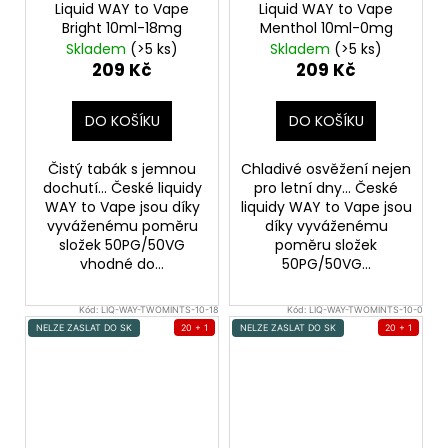
Liquid WAY to Vape
Liquid WAY to Vape
Bright 10ml-18mg
Menthol 10ml-0mg
Skladem
(>5 ks)
Skladem
(>5 ks)
209 Kč
209 Kč
DO KOŠÍKU
DO KOŠÍKU
Čistý tabák s jemnou
Chladivé osvěžení nejen
dochutí... České liquidy
pro letní dny... České
WAY to Vape jsou díky
liquidy WAY to Vape jsou
vyváženému poměru
díky vyváženému
složek 50PG/50VG
poměru složek
vhodné do...
50PG/50VG...
Kód:
LIQ-WAY-TWOMINTS-10-18
Kód:
LIQ-WAY-TWOMINTS-10-0
NELZE ZASLAT DO SK
20 + 1
NELZE ZASLAT DO SK
20 + 1