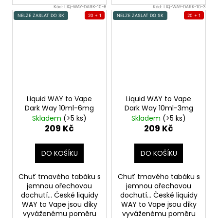
Kód:
LIQ-WAY-DARK-10-6
Kód:
LIQ-WAY-DARK-10-3
NELZE ZASLAT DO SK
20 + 1
NELZE ZASLAT DO SK
20 + 1
Liquid WAY to Vape
Liquid WAY to Vape
Dark Way 10ml-6mg
Dark Way 10ml-3mg
Skladem
(>5 ks)
Skladem
(>5 ks)
209 Kč
209 Kč
DO KOŠÍKU
DO KOŠÍKU
Chuť tmavého tabáku s
Chuť tmavého tabáku s
jemnou ořechovou
jemnou ořechovou
dochutí... České liquidy
dochutí... České liquidy
WAY to Vape jsou díky
WAY to Vape jsou díky
vyváženému poměru
vyváženému poměru