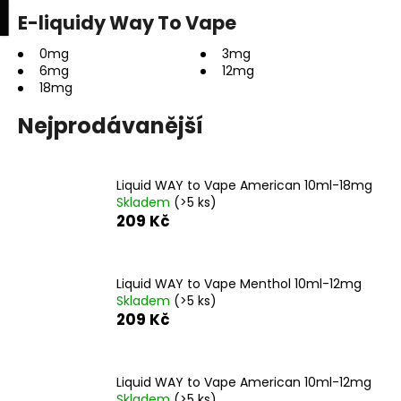
K
upní
Menu
ní
E-liquidy Way To Vape
Přejít
o
na
Zpět
Zpět
k
š
obsah
0mg
3mg
6mg
12mg
í
18mg
C
k
o
Nejprodávanější
p
o
t
Liquid WAY to Vape American 10ml-18mg
Skladem
(>5 ks)
ř
209 Kč
e
b
u
Liquid WAY to Vape Menthol 10ml-12mg
Skladem
(>5 ks)
j
209 Kč
e
t
e
Liquid WAY to Vape American 10ml-12mg
n
Skladem
(>5 ks)