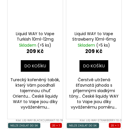
Liquid WAY to Vape
Liquid WAY to Vape
Turkish 10ml-12mg
Strawberry 10ml-6mg
Skladem
(>5 ks)
Skladem
(>5 ks)
209 Kč
209 Kč
DO KOŠÍKU
DO KOŠÍKU
Turecký kořeněný tabák,
Čerstvě utržená
který Vám poodhalí
šťavnatá jahoda s
tajemnou chuť
příjemnými sladkými
Orientu... České liquidy
tóny... České liquidy WAY
WAY to Vape jsou díky
to Vape jsou díky
vyváženému...
vyváženému poměru...
Kód:
LIQ-WAY-BLACKCURRANT-10-18
Kód:
LIQ-WAY-STRAWBERRY-10-0
NELZE ZASLAT DO SK
20 + 1
NELZE ZASLAT DO SK
20 + 1