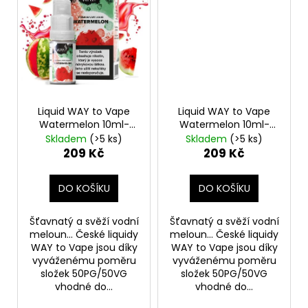
Liquid WAY to Vape
Liquid WAY to Vape
Watermelon 10ml-
Watermelon 10ml-
18mg
12mg
Skladem
(>5 ks)
Skladem
(>5 ks)
209 Kč
209 Kč
DO KOŠÍKU
DO KOŠÍKU
Šťavnatý a svěží vodní
Šťavnatý a svěží vodní
meloun... České liquidy
meloun... České liquidy
WAY to Vape jsou díky
WAY to Vape jsou díky
vyváženému poměru
vyváženému poměru
složek 50PG/50VG
složek 50PG/50VG
vhodné do...
vhodné do...