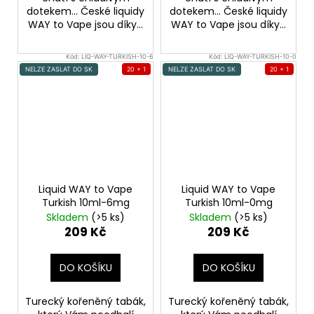
dotekem... České liquidy
dotekem... České liquidy
WAY to Vape jsou díky...
WAY to Vape jsou díky...
Kód:
LIQ-WAY-TURKISH-10-6
Kód:
LIQ-WAY-TURKISH-10-0
NELZE ZASLAT DO SK
20 + 1
NELZE ZASLAT DO SK
20 + 1
Liquid WAY to Vape
Liquid WAY to Vape
Turkish 10ml-6mg
Turkish 10ml-0mg
Skladem
(>5 ks)
Skladem
(>5 ks)
209 Kč
209 Kč
DO KOŠÍKU
DO KOŠÍKU
Turecký kořeněný tabák,
Turecký kořeněný tabák,