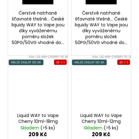
Čerstvě natrhané
Čerstvě natrhané
šťavnaté třešně... České
šťavnaté třešně... České
liquidy WAY to Vape jsou
liquidy WAY to Vape jsou
díky vyváženému
díky vyváženému
poměru složek
poměru složek
50PG/50VG vhodné do...
50PG/50VG vhodné do...
Kód:
LIQ-WAY-CHERRY-10-18
Kód:
LIQ-WAY-CHERRY-10-12
NELZE ZASLAT DO SK
20 + 1
NELZE ZASLAT DO SK
20 + 1
Liquid WAY to Vape
Liquid WAY to Vape
Cherry 10ml-18mg
Cherry 10ml-12mg
Skladem
(>5 ks)
Skladem
(>5 ks)
209 Kč
209 Kč