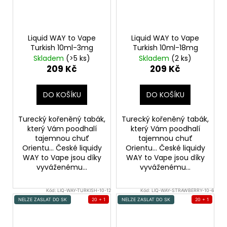
Liquid WAY to Vape
Liquid WAY to Vape
Turkish 10ml-3mg
Turkish 10ml-18mg
Skladem
(>5 ks)
Skladem
(2 ks)
209 Kč
209 Kč
DO KOŠÍKU
DO KOŠÍKU
Turecký kořeněný tabák,
Turecký kořeněný tabák,
který Vám poodhalí
který Vám poodhalí
tajemnou chuť
tajemnou chuť
Orientu... České liquidy
Orientu... České liquidy
WAY to Vape jsou díky
WAY to Vape jsou díky
vyváženému...
vyváženému...
Kód:
LIQ-WAY-TURKISH-10-12
Kód:
LIQ-WAY-STRAWBERRY-10-6
NELZE ZASLAT DO SK
20 + 1
NELZE ZASLAT DO SK
20 + 1