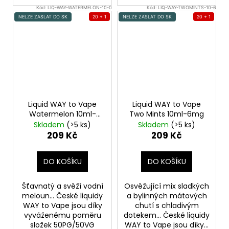
Kód:
LIQ-WAY-WATERMELON-10-0
Kód:
LIQ-WAY-TWOMINTS-10-6
NELZE ZASLAT DO SK
20 + 1
NELZE ZASLAT DO SK
20 + 1
Liquid WAY to Vape
Liquid WAY to Vape
Watermelon 10ml-
Two Mints 10ml-6mg
0mg
Skladem
(>5 ks)
Skladem
(>5 ks)
209 Kč
209 Kč
DO KOŠÍKU
DO KOŠÍKU
Šťavnatý a svěží vodní
Osvěžující mix sladkých
meloun... České liquidy
a bylinných mátových
WAY to Vape jsou díky
chutí s chladivým
vyváženému poměru
dotekem... České liquidy
složek 50PG/50VG
WAY to Vape jsou díky...