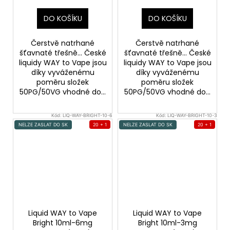
DO KOŠÍKU
DO KOŠÍKU
Čerstvě natrhané
Čerstvě natrhané
šťavnaté třešně... České
šťavnaté třešně... České
liquidy WAY to Vape jsou
liquidy WAY to Vape jsou
díky vyváženému
díky vyváženému
poměru složek
poměru složek
50PG/50VG vhodné do...
50PG/50VG vhodné do...
Kód:
LIQ-WAY-BRIGHT-10-6
Kód:
LIQ-WAY-BRIGHT-10-3
NELZE ZASLAT DO SK
20 + 1
NELZE ZASLAT DO SK
20 + 1
Liquid WAY to Vape
Liquid WAY to Vape
Bright 10ml-6mg
Bright 10ml-3mg