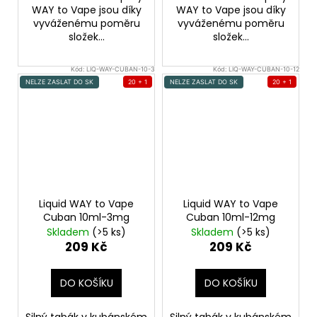
WAY to Vape jsou díky
WAY to Vape jsou díky
vyváženému poměru
vyváženému poměru
složek...
složek...
Kód:
LIQ-WAY-CUBAN-10-3
Kód:
LIQ-WAY-CUBAN-10-12
NELZE ZASLAT DO SK
20 + 1
NELZE ZASLAT DO SK
20 + 1
Liquid WAY to Vape
Liquid WAY to Vape
Cuban 10ml-3mg
Cuban 10ml-12mg
Skladem
(>5 ks)
Skladem
(>5 ks)
209 Kč
209 Kč
DO KOŠÍKU
DO KOŠÍKU
Silný tabák v kubánském
Silný tabák v kubánském