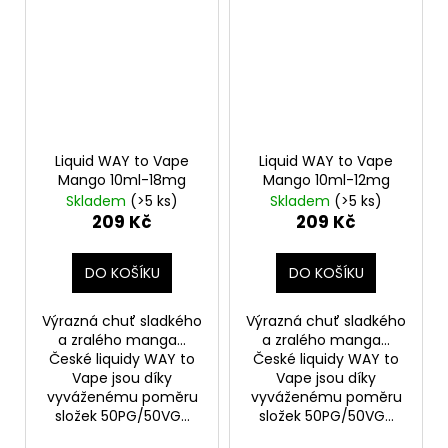
Liquid WAY to Vape
Liquid WAY to Vape
Mango 10ml-18mg
Mango 10ml-12mg
Skladem
(>5 ks)
Skladem
(>5 ks)
209 Kč
209 Kč
DO KOŠÍKU
DO KOŠÍKU
Výrazná chuť sladkého
Výrazná chuť sladkého
a zralého manga...
a zralého manga...
České liquidy WAY to
České liquidy WAY to
Vape jsou díky
Vape jsou díky
vyváženému poměru
vyváženému poměru
složek 50PG/50VG...
složek 50PG/50VG...