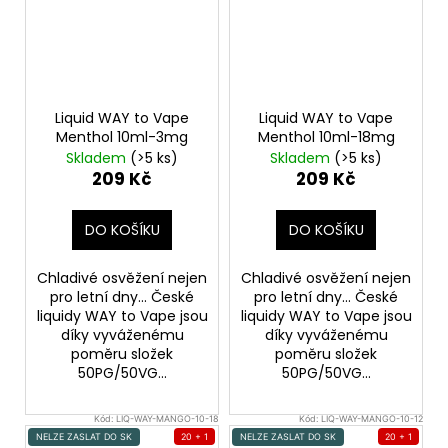
Liquid WAY to Vape
Liquid WAY to Vape
Menthol 10ml-3mg
Menthol 10ml-18mg
Skladem
(>5 ks)
Skladem
(>5 ks)
209 Kč
209 Kč
DO KOŠÍKU
DO KOŠÍKU
Chladivé osvěžení nejen
Chladivé osvěžení nejen
pro letní dny... České
pro letní dny... České
liquidy WAY to Vape jsou
liquidy WAY to Vape jsou
díky vyváženému
díky vyváženému
poměru složek
poměru složek
50PG/50VG...
50PG/50VG...
Kód:
LIQ-WAY-MANGO-10-18
Kód:
LIQ-WAY-MANGO-10-12
NELZE ZASLAT DO SK
20 + 1
NELZE ZASLAT DO SK
20 + 1