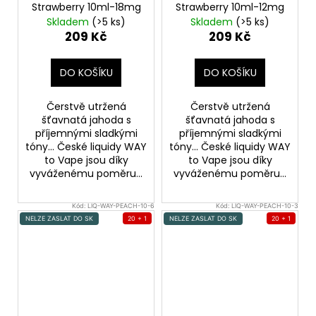
Strawberry 10ml-18mg
Strawberry 10ml-12mg
Skladem
(>5 ks)
Skladem
(>5 ks)
209 Kč
209 Kč
DO KOŠÍKU
DO KOŠÍKU
Čerstvě utržená
Čerstvě utržená
šťavnatá jahoda s
šťavnatá jahoda s
příjemnými sladkými
příjemnými sladkými
tóny... České liquidy WAY
tóny... České liquidy WAY
to Vape jsou díky
to Vape jsou díky
vyváženému poměru...
vyváženému poměru...
Kód:
LIQ-WAY-PEACH-10-6
Kód:
LIQ-WAY-PEACH-10-3
NELZE ZASLAT DO SK
20 + 1
NELZE ZASLAT DO SK
20 + 1