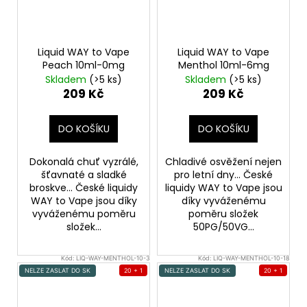
Liquid WAY to Vape
Liquid WAY to Vape
Peach 10ml-0mg
Menthol 10ml-6mg
Skladem
(>5 ks)
Skladem
(>5 ks)
209 Kč
209 Kč
DO KOŠÍKU
DO KOŠÍKU
Dokonalá chuť vyzrálé,
Chladivé osvěžení nejen
šťavnaté a sladké
pro letní dny... České
broskve... České liquidy
liquidy WAY to Vape jsou
WAY to Vape jsou díky
díky vyváženému
vyváženému poměru
poměru složek
složek...
50PG/50VG...
Kód:
LIQ-WAY-MENTHOL-10-3
Kód:
LIQ-WAY-MENTHOL-10-18
NELZE ZASLAT DO SK
20 + 1
NELZE ZASLAT DO SK
20 + 1