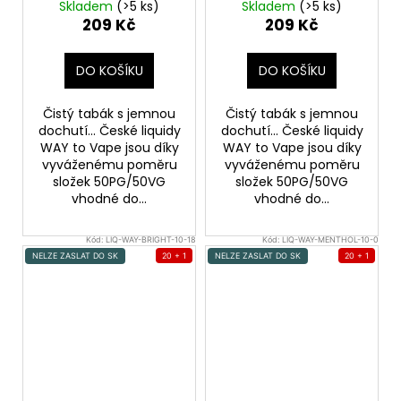
Skladem
(>5 ks)
Skladem
(>5 ks)
209 Kč
209 Kč
DO KOŠÍKU
DO KOŠÍKU
Čistý tabák s jemnou
Čistý tabák s jemnou
dochutí... České liquidy
dochutí... České liquidy
WAY to Vape jsou díky
WAY to Vape jsou díky
vyváženému poměru
vyváženému poměru
složek 50PG/50VG
složek 50PG/50VG
vhodné do...
vhodné do...
Kód:
LIQ-WAY-BRIGHT-10-18
Kód:
LIQ-WAY-MENTHOL-10-0
NELZE ZASLAT DO SK
20 + 1
NELZE ZASLAT DO SK
20 + 1