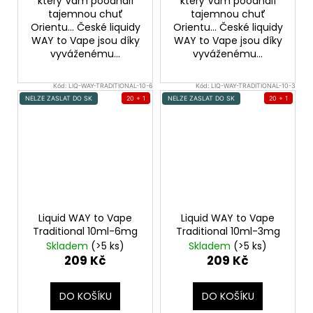
který Vám poodhalí
který Vám poodhalí
tajemnou chuť
tajemnou chuť
Orientu... České liquidy
Orientu... České liquidy
WAY to Vape jsou díky
WAY to Vape jsou díky
vyváženému...
vyváženému...
Kód:
LIQ-WAY-TRADITIONAL-10-6
Kód:
LIQ-WAY-TRADITIONAL-10-3
NELZE ZASLAT DO SK
20 + 1
NELZE ZASLAT DO SK
20 + 1
Liquid WAY to Vape
Liquid WAY to Vape
Traditional 10ml-6mg
Traditional 10ml-3mg
Skladem
(>5 ks)
Skladem
(>5 ks)
209 Kč
209 Kč
DO KOŠÍKU
DO KOŠÍKU