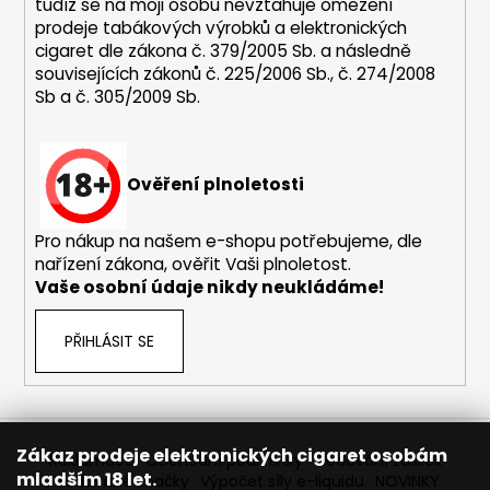
i
tudíž se na moji osobu nevztahuje omezení
s
prodeje tabákových výrobků a elektronických
u
cigaret dle zákona č. 379/2005 Sb. a následně
souvisejících zákonů č. 225/2006 Sb., č. 274/2008
Sb a č. 305/2009 Sb.
Ověření plnoletosti
Pro nákup na našem e-shopu potřebujeme, dle
nařízení zákona, ověřit Vaši plnoletost.
Vaše osobní údaje nikdy neukládáme!
PŘIHLÁSIT SE
Zákaz prodeje elektronických cigaret osobám
Reklamace
Obchodní podmínky
Sledování zásilek
mladším 18 let.
Prodávané značky
Výpočet síly e-liquidu
NOVINKY