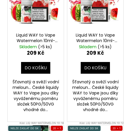
i
s
p
r
o
Liquid WAY to Vape
Liquid WAY to Vape
d
Watermelon 10ml-
Watermelon 10ml-
6mg
3mg
u
Skladem
(>5 ks)
Skladem
(>5 ks)
209 Kč
209 Kč
k
t
DO KOŠÍKU
DO KOŠÍKU
ů
Šťavnatý a svěží vodní
Šťavnatý a svěží vodní
meloun... České liquidy
meloun... České liquidy
WAY to Vape jsou díky
WAY to Vape jsou díky
vyváženému poměru
vyváženému poměru
složek 50PG/50VG
složek 50PG/50VG
vhodné do...
vhodné do...
Kód:
LIQ-WAY-WATERMELON-10-18
Kód:
LIQ-WAY-WATERMELON-10-12
NELZE ZASLAT DO SK
20 + 1
NELZE ZASLAT DO SK
20 + 1