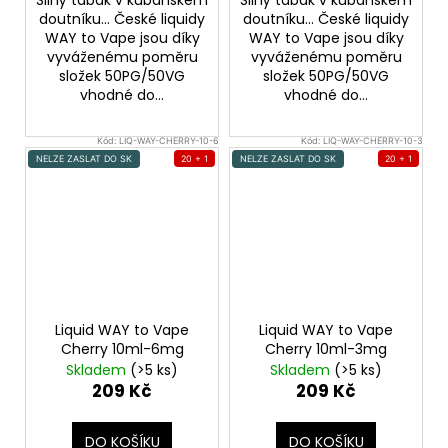
doutníku... České liquidy
doutníku... České liquidy
WAY to Vape jsou díky
WAY to Vape jsou díky
vyváženému poměru
vyváženému poměru
složek 50PG/50VG
složek 50PG/50VG
vhodné do...
vhodné do...
Kód:
LIQ-WAY-CHERRY-10-6
Kód:
LIQ-WAY-CHERRY-10-3
NELZE ZASLAT DO SK
20 + 1
NELZE ZASLAT DO SK
20 + 1
Liquid WAY to Vape
Liquid WAY to Vape
Cherry 10ml-6mg
Cherry 10ml-3mg
Skladem
(>5 ks)
Skladem
(>5 ks)
209 Kč
209 Kč
DO KOŠÍKU
DO KOŠÍKU