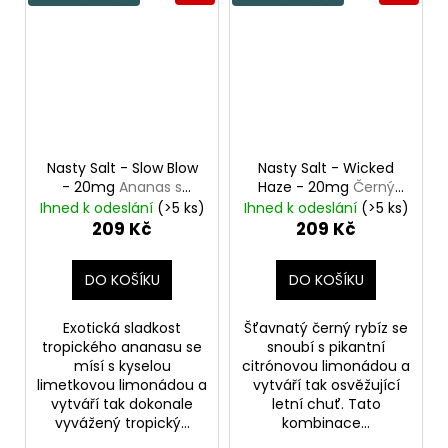
Nasty Salt - Slow Blow
Nasty Salt - Wicked
- 20mg
Ananas s
Haze - 20mg
Černý
limetkovou limonádou
rybíz s citrónem
Ihned k odeslání
(>5 ks)
Ihned k odeslání
(>5 ks)
209 Kč
209 Kč
DO KOŠÍKU
DO KOŠÍKU
Exotická sladkost
Šťavnatý černý rybíz se
tropického ananasu se
snoubí s pikantní
mísí s kyselou
citrónovou limonádou a
limetkovou limonádou a
vytváří tak osvěžující
vytváří tak dokonale
letní chuť. Tato
vyvážený tropický...
kombinace...