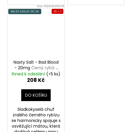
Kód:
9551028390419
NELZE ZASLAT DO SK
25 + 1
Nasty Salt - Bad Blood
- 20mg
Černý rybíz s
mátou
Ihned k odeslání
(>5 ks)
208 Kč
DO KOŠÍKU
Sladkokyselá chuť
zralého černého rybízu
se harmonicky spojuje s
osvěžující mátou, která
dodává celému mixu