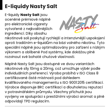
K
upní
Menu
ní
E-liquidy Nasty Salt
Přejít
o
na
Zpět
Zpět
k
š
obsah
E-liquidy
Nasty Salt
jsou
oceněné prémiové náplně
í
pro elektronické cigarety
C
k
vytvořené z nejkvalitnějších
o
ingrediencí. Díky obsahu
p
nikotinové soli poskytují rychlejší a intenzivnější uspokojení
oproti tradičním e-liquidům na bázi volného nikotinu. Tyto
o
speciální náplně jsou optimalizovány pro zařízení s nízkým
t
výkonem a oblíbené Pod systémy, kde dokážou plně
rozvinout své bohaté chutové vlastnosti.
ř
e
Náplně Nasty Salt jsou dostupné ve dvou variantách
nikotinové síly 10mg a 20mg, což umožňuje výběr podle
b
individuálních preferencí. Výroba probíhá v ISO Class 8
u
certifikované čisté místnosti pod dohledem
kvalifikovaného managementu s ISO 9001:2015 certifikací.
j
Výrobce disponuje BRC certifikací a dlouholetou reputací
e
v potravinářském průmyslu. Všechny příchutě jsou
t
vyvíjeny ve spolupráci s prestižními výrobci aromat a plně
odpovídají TPD regulacím.
e
n