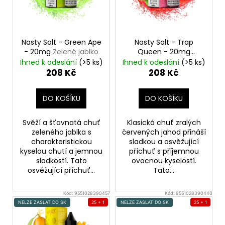
p
r
o
Nasty Salt - Green Ape
Nasty Salt - Trap
d
- 20mg
Zelené jablko
Queen - 20mg
Jahoda
u
Ihned k odeslání
(>5 ks)
Ihned k odeslání
(>5 ks)
208 Kč
208 Kč
k
t
DO KOŠÍKU
DO KOŠÍKU
ů
Svěží a šťavnatá chuť
Klasická chuť zralých
zeleného jablka s
červených jahod přináší
charakteristickou
sladkou a osvěžující
kyselou chutí a jemnou
příchuť s příjemnou
sladkostí. Tato
ovocnou kyselostí.
osvěžující příchuť...
Tato...
Kód:
9551028390457
Kód:
9551028390440
NELZE ZASLAT DO SK
25 + 1
NELZE ZASLAT DO SK
25 + 1