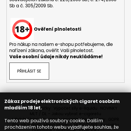
s
Sb a č. 305/2009 Sb.
u
Ověření plnoletosti
Pro nákup na našem e-shopu potřebujeme, dle
nařízení zákona, ověřit Vaši plnoletost.
Vaše osobní údaje nikdy neukládáme!
PŘIHLÁSIT SE
Zákaz prodeje elektronických cigaret osobám
Reklamace
Obchodní podmínky
Sledování zásilek
mladším 18 let.
Prodávané značky
Výpočet síly e-liquidu
NOVINKY
MLT / DL - Jakou vybrat e-cigaretu
Míchání bází a boosteru Imperia
Newslettery
GDPR
Tento web používá soubory cookie. Dalším
Slovník pojmů
Mapa serveru
HLÍDACÍ PES
Kontakty
procházením tohoto webu vyjadřujete souhlas, že
Dopravné / poštovné
VÝPRODEJ