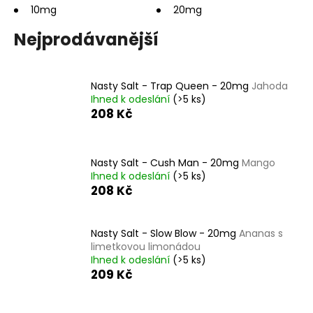
10mg
20mg
a
j
Nejprodávanější
í
t
?
Nasty Salt - Trap Queen - 20mg
Jahoda
Ihned k odeslání
(>5 ks)
208 Kč
HLEDAT
Nasty Salt - Cush Man - 20mg
Mango
Ihned k odeslání
(>5 ks)
208 Kč
D
Nasty Salt - Slow Blow - 20mg
Ananas s
o
limetkovou limonádou
p
Ihned k odeslání
(>5 ks)
o
209 Kč
r
u