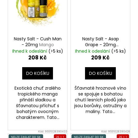
Nasty Salt - Cush Man
Nasty Salt - Asap
- 20mg
Mango
Grape - 20mg
Hroznové víno s
Ihned k odeslání
(>5 ks)
Ihned k odeslání
(>5 ks)
lesními plody
208 Kč
209 Kč
DO KOŠÍKU
DO KOŠÍKU
Exotická chuť zralého
Šťavnaté hroznové víno
tropického manga
se spojuje s bohatou
přináší sladkou a
chutí lesních plodů jako
šťavnatou příchuť s
jsou borůvky, ostružiny a
bohatým ovocným
maliny. Tato...
charakterem. Tato...
Kód:
9551028390433
Kód:
9551028390426
NELZE ZASLAT DO SK
25 + 1
NELZE ZASLAT DO SK
25 + 1