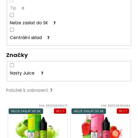
Tip
0
Nelze zaslat do SK
7
Centrální sklad
7
Značky
Nasty Juice
7
Položek k zobrazení:
7
V
Kód:
9551028390471
Kód:
9551028390464
ý
NELZE ZASLAT DO SK
25 + 1
NELZE ZASLAT DO SK
25 + 1
p
i
s