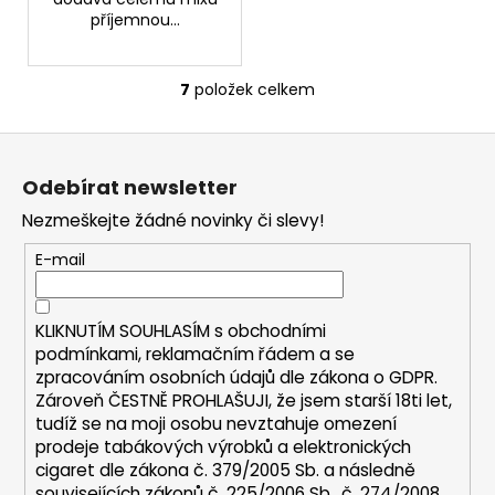
příjemnou...
7
položek celkem
O
v
Z
l
á
á
Odebírat newsletter
d
p
a
Nezmeškejte žádné novinky či slevy!
a
c
t
E-mail
í
í
p
r
KLIKNUTÍM SOUHLASÍM s
obchodními
v
podmínkami,
reklamačním řádem a se
k
zpracováním osobních údajů dle zákona o
GDPR
.
y
Zároveň ČESTNĚ PROHLAŠUJI, že jsem starší 18ti let,
v
tudíž se na moji osobu nevztahuje omezení
ý
prodeje tabákových výrobků a elektronických
p
cigaret dle zákona č. 379/2005 Sb. a následně
i
souvisejících zákonů č. 225/2006 Sb., č. 274/2008