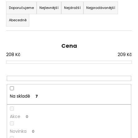
Ř
č
u
a
Doporučujeme
Nejlevnější
Nejdražší
Nejprodávanější
j
z
e
Abecedně
e
m
n
e
í
Cena
p
JOYETECH
208
Kč
209
Kč
r
BF
o
SS316
ATOMIZER
d
0,6OHM
u
45
k
Kč
t
Na skladě
7
ů
Akce
0
Novinka
0