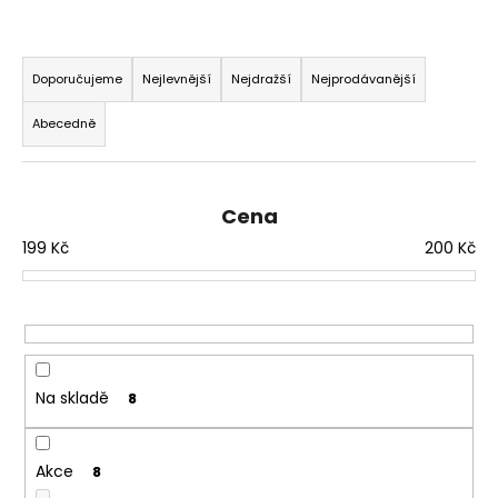
a
Ř
j
a
í
Doporučujeme
Nejlevnější
Nejdražší
Nejprodávanější
z
t
Abecedně
e
?
n
í
Cena
p
199
Kč
200
Kč
r
HLEDAT
o
d
u
D
k
o
t
Na skladě
p
8
ů
o
r
Akce
8
u