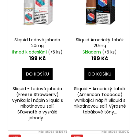
i
s
p
r
o
Sliquid Ledová jahoda
Sliquid Americký tabák
d
20mg
20mg
u
Ihned k odeslání
(>5 ks)
Skladem
(>5 ks)
199 Kč
199 Kč
k
t
DO KOŠÍKU
DO KOŠÍKU
ů
Sliquid - Ledová jahoda
Sliquid - Americký tabák
(Freeze Strawberry)
(American Tobacco)
Vynikající náplň Sliquid s
Vynikající náplň Sliquid s
nikotinovou solí.
nikotinovou solí. Výrazné
Šťavnaté a vyzrálé
tabákové tóny...
jahody...
Kód:
8596415810645
Kód:
8596415139012