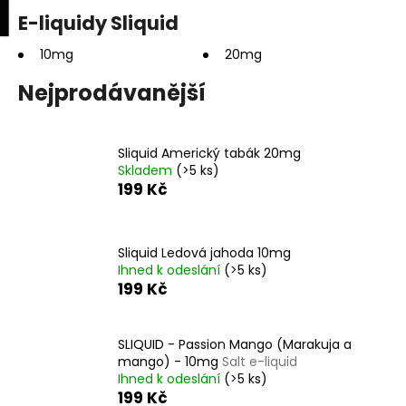
K
upní
Menu
ní
E-liquidy Sliquid
Přejít
o
na
Zpět
Zpět
k
š
obsah
10mg
20mg
í
Nejprodávanější
C
k
o
p
Sliquid Americký tabák 20mg
o
Skladem
(>5 ks)
t
199 Kč
ř
e
Sliquid Ledová jahoda 10mg
b
Ihned k odeslání
(>5 ks)
u
199 Kč
j
e
SLIQUID - Passion Mango (Marakuja a
t
mango) - 10mg
Salt e-liquid
e
Ihned k odeslání
(>5 ks)
199 Kč
n