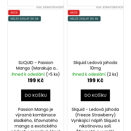
Kód:
8596415040691
Kód:
8596415881430
AKCE
AKCE
NELZE ZASLAT DO SK
NELZE ZASLAT DO SK
SLIQUID - Passion
Sliquid Ledová jahoda
Mango (Marakuja a
10mg
mango) - 10mg
Salt
Ihned k odeslání
(>5 ks)
Ihned k odeslání
(2 ks)
e-liquid
199 Kč
199 Kč
DO KOŠÍKU
DO KOŠÍKU
Passion Mango je
Sliquid - Ledová jahoda
výrazná kombinace
(Freeze Strawberry)
sladkého, šťavnatého
Vynikající náplň Sliquid s
manga a exotického
nikotinovou solí.