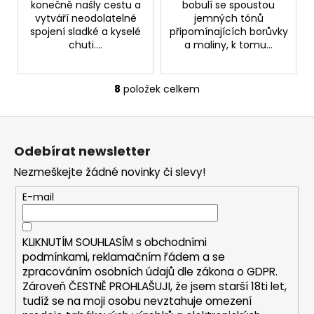
konečně našly cestu a
bobulí se spoustou
vytváří neodolatelné
jemných tónů
spojení sladké a kyselé
připomínajících borůvky
chuti....
a maliny, k tomu...
8
položek celkem
O
v
Z
l
á
á
Odebírat newsletter
d
p
a
Nezmeškejte žádné novinky či slevy!
a
c
t
E-mail
í
í
p
r
KLIKNUTÍM SOUHLASÍM s
obchodními
v
podmínkami,
reklamačním řádem a se
k
zpracováním osobních údajů dle zákona o
GDPR
.
y
Zároveň ČESTNĚ PROHLAŠUJI, že jsem starší 18ti let,
v
tudíž se na moji osobu nevztahuje omezení
ý