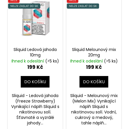
AKCE
AKCE
NELZE ZASLAT DO SK
NELZE ZASLAT DO SK
Sliquid Ledová jahoda
Sliquid Melounový mix
10mg
20mg
Ihned k odeslání
(>5 ks)
Ihned k odeslání
(>5 ks)
199 Kč
199 Kč
DO KOŠÍKU
DO KOŠÍKU
Sliquid - Ledová jahoda
Sliquid - Melounový mix
(Freeze Strawberry)
(Melon Mix) Vynikající
Vynikající náplň Sliquid s
náplň Sliquid s
nikotinovou solí.
nikotinovou solí. Vodní,
Šťavnaté a vyzrálé
cukrový a medový,
jahody...
tahle náplň...