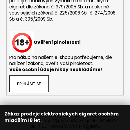
prodeje tabákových výrobků a elektronických
p
cigaret dle zákona č. 379/2005 Sb. a následně
i
souvisejících zákonů č. 225/2006 Sb., č. 274/2008
s
Sb a č. 305/2009 Sb.
u
Ověření plnoletosti
Pro nákup na našem e-shopu potřebujeme, dle
nařízení zákona, ověřit Vaši plnoletost.
Vaše osobní údaje nikdy neukládáme!
PŘIHLÁSIT SE
Zákaz prodeje elektronických cigaret osobám
Reklamace
Obchodní podmínky
Sledování zásilek
mladším 18 let.
Prodávané značky
Výpočet síly e-liquidu
NOVINKY
MLT / DL - Jakou vybrat e-cigaretu