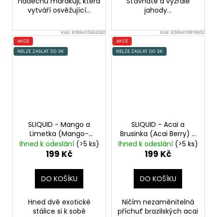
nádechu marakuji, která
Šťavnaté a vyzrálé
vytváří osvěžující...
jahody...
Kód:
8596415504520
Kód:
8596415919652
AKCE
AKCE
NELZE ZASLAT DO SK
NELZE ZASLAT DO SK
SLIQUID - Mango a
SLIQUID - Acai a
Limetka (Mango-
Brusinka (Acai Berry) -
Lime) - 20mg
20mg
Ihned k odeslání
(>5 ks)
Ihned k odeslání
(>5 ks)
199 Kč
199 Kč
DO KOŠÍKU
DO KOŠÍKU
Hned dvě exotické
Ničím nezaměnitelná
stálice si k sobě
příchuť brazilských acai