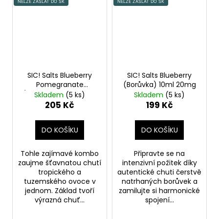
NELZE ZASLAT DO SK
NELZE ZASLAT DO SK
SIC! Salts Blueberry
SIC! Salts Blueberry
Pomegranate
(Borůvka) 10ml 20mg
(Borůvka a granátové
Skladem
(5 ks)
Skladem
(5 ks)
jablko) 10ml 16mg
205 Kč
199 Kč
DO KOŠÍKU
DO KOŠÍKU
Tohle zajímavé kombo
Připravte se na
zaujme šťavnatou chutí
intenzivní požitek díky
tropického a
autentické chuti čerstvě
tuzemského ovoce v
natrhaných borůvek a
jednom. Základ tvoří
zamilujte si harmonické
výrazná chuť...
spojení...