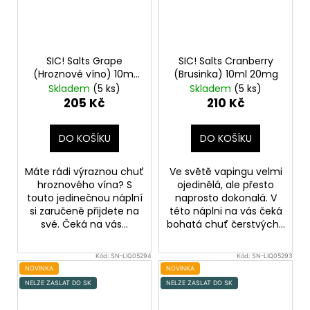
SIC! Salts Grape
SIC! Salts Cranberry
(Hroznové víno) 10ml
(Brusinka) 10ml 20mg
16mg
Skladem
(5 ks)
Skladem
(5 ks)
205 Kč
210 Kč
DO KOŠÍKU
DO KOŠÍKU
Máte rádi výraznou chuť
Ve světě vapingu velmi
hroznového vína? S
ojedinělá, ale přesto
touto jedinečnou náplní
naprosto dokonalá. V
si zaručeně přijdete na
této náplni na vás čeká
své. Čeká na vás...
bohatá chuť čerstvých...
Kód:
SN-LIQ05294
Kód:
SN-LIQ05293
NOVINKA
NOVINKA
NELZE ZASLAT DO SK
NELZE ZASLAT DO SK