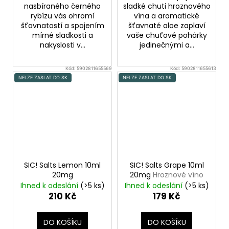
nasbíraného černého
sladké chuti hroznového
rybízu vás ohromí
vína a aromatické
šťavnatostí a spojením
šťavnaté aloe zaplaví
mírné sladkosti a
vaše chuťové pohárky
nakyslosti v...
jedinečnými a...
Kód:
5902811655569
Kód:
5902811655613
NELZE ZASLAT DO SK
NELZE ZASLAT DO SK
SIC! Salts Lemon 10ml
SIC! Salts Grape 10ml
20mg
20mg
Hroznové víno
Ihned k odeslání
(>5 ks)
Ihned k odeslání
(>5 ks)
210 Kč
179 Kč
DO KOŠÍKU
DO KOŠÍKU