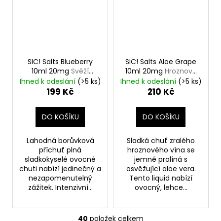
SIC! Salts Blueberry
SIC! Salts Aloe Grape
10ml 20mg
Svěží
10ml 20mg
Hroznové
borůvka
víno s Aloe Vera
Ihned k odeslání
(>5 ks)
Ihned k odeslání
(>5 ks)
199 Kč
210 Kč
DO KOŠÍKU
DO KOŠÍKU
Lahodná borůvková
Sladká chuť zralého
příchuť plná
hroznového vína se
sladkokyselé ovocné
jemně prolíná s
chuti nabízí jedinečný a
osvěžující aloe vera.
nezapomenutelný
Tento liquid nabízí
zážitek. Intenzivní...
ovocný, lehce...
40
položek celkem