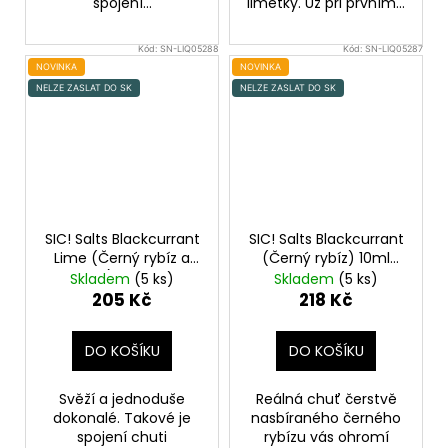
spojení...
limetky. Už při prvním...
Kód:
SN-LIQ05288
Kód:
SN-LIQ05287
NOVINKA
NOVINKA
NELZE ZASLAT DO SK
NELZE ZASLAT DO SK
SIC! Salts Blackcurrant
SIC! Salts Blackcurrant
Lime (Černý rybíz a
(Černý rybíz) 10ml
limetka) 10ml 16mg
20mg
Skladem
(5 ks)
Skladem
(5 ks)
205 Kč
218 Kč
DO KOŠÍKU
DO KOŠÍKU
Svěží a jednoduše
Reálná chuť čerstvě
dokonalé. Takové je
nasbíraného černého
spojení chuti
rybízu vás ohromí