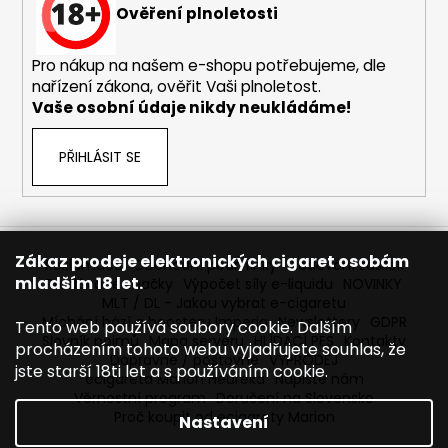
Ověření plnoletosti
Pro nákup na našem e-shopu potřebujeme, dle
nařízení zákona, ověřit Vaši plnoletost.
Vaše osobní údaje nikdy neukládáme!
PŘIHLÁSIT SE
Zákaz prodeje elektronických cigaret osobám
Reklamace
Obchodní podmínky
Sledování zásilek
mladším 18 let.
Prodávané značky
Výpočet síly e-liquidu
NOVINKY
MLT / DL - Jakou vybrat e-cigaretu
Míchání bází a boosteru Imperia
Newslettery
GDPR
Tento web používá soubory cookie. Dalším
Slovník pojmů
Mapa serveru
HLÍDACÍ PES
Kontakty
procházením tohoto webu vyjadřujete souhlas, že
Dopravné / poštovné
VÝPRODEJ
jste starší 18ti let a s používáním cookie.
ecigareta Marion Heureka
Napište nám
Věrnostní program
Doručení na Slovensko
Proč koupit od ecigarety Marion
Nastavení