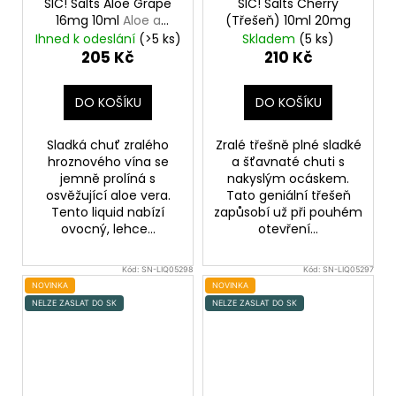
SIC! Salts Aloe Grape
SIC! Salts Cherry
16mg 10ml
Aloe a
(Třešeň) 10ml 20mg
hroznové víno
Ihned k odeslání
(>5 ks)
Skladem
(5 ks)
205 Kč
210 Kč
DO KOŠÍKU
DO KOŠÍKU
Sladká chuť zralého
Zralé třešně plné sladké
hroznového vína se
a šťavnaté chuti s
jemně prolíná s
nakyslým ocáskem.
osvěžující aloe vera.
Tato geniální třešeň
Tento liquid nabízí
zapůsobí už při pouhém
ovocný, lehce...
otevření...
Kód:
SN-LIQ05298
Kód:
SN-LIQ05297
NOVINKA
NOVINKA
NELZE ZASLAT DO SK
NELZE ZASLAT DO SK