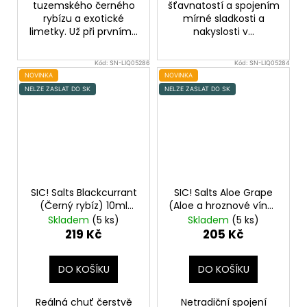
tuzemského černého
šťavnatostí a spojením
rybízu a exotické
mírné sladkosti a
limetky. Už při prvním...
nakyslosti v...
Kód:
SN-LIQ05286
Kód:
SN-LIQ05284
NOVINKA
NOVINKA
NELZE ZASLAT DO SK
NELZE ZASLAT DO SK
SIC! Salts Blackcurrant
SIC! Salts Aloe Grape
(Černý rybíz) 10ml
(Aloe a hroznové víno)
16mg
10ml 16mg
Skladem
(5 ks)
Skladem
(5 ks)
219 Kč
205 Kč
DO KOŠÍKU
DO KOŠÍKU
Reálná chuť čerstvě
Netradiční spojení