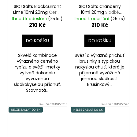
SIC! Salts Blackcurrant
SIC! Salts Cranberry
Lime 10ml 20mg
Černý
10ml 20mg
Sladké
rybíz s limetkou
brusinky
Ihned k odeslání
(>5 ks)
Ihned k odeslání
(>5 ks)
210 Kč
210 Kč
DO KOŠÍKU
DO KOŠÍKU
Skvělá kombinace
Svěží a výrazná příchuť
výrazného černého
brusinky s typickou
rybízu a svěží limetky
nakyslou chutí, která je
vytváří dokonale
příjemně vyvážená
vyváženou
jemnou sladkostí.
sladkokyselou příchuť.
Brusinkový...
Šťavnatá...
Kód:
5902811655705
Kód:
5902811655590
NELZE ZASLAT DO SK
NELZE ZASLAT DO SK