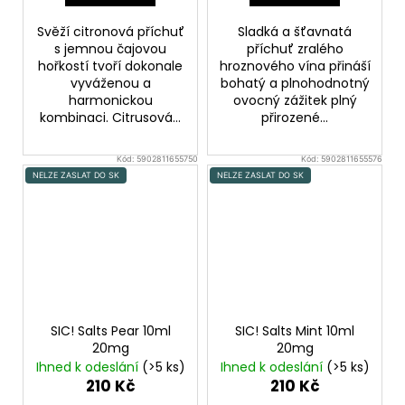
Svěží citronová příchuť
Sladká a šťavnatá
s jemnou čajovou
příchuť zralého
hořkostí tvoří dokonale
hroznového vína přináší
vyváženou a
bohatý a plnohodnotný
harmonickou
ovocný zážitek plný
kombinaci. Citrusová...
přirozené...
Kód:
5902811655750
Kód:
5902811655576
NELZE ZASLAT DO SK
NELZE ZASLAT DO SK
SIC! Salts Pear 10ml
SIC! Salts Mint 10ml
20mg
20mg
Ihned k odeslání
(>5 ks)
Ihned k odeslání
(>5 ks)
210 Kč
210 Kč