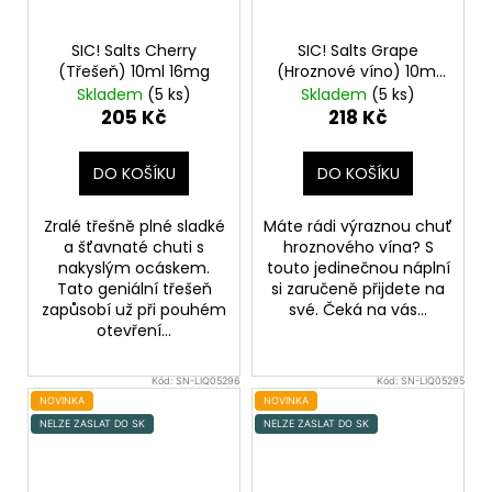
SIC! Salts Cherry
SIC! Salts Grape
(Třešeň) 10ml 16mg
(Hroznové víno) 10ml
20mg
Skladem
(5 ks)
Skladem
(5 ks)
205 Kč
218 Kč
DO KOŠÍKU
DO KOŠÍKU
Zralé třešně plné sladké
Máte rádi výraznou chuť
a šťavnaté chuti s
hroznového vína? S
nakyslým ocáskem.
touto jedinečnou náplní
Tato geniální třešeň
si zaručeně přijdete na
zapůsobí už při pouhém
své. Čeká na vás...
otevření...
Kód:
SN-LIQ05296
Kód:
SN-LIQ05295
NOVINKA
NOVINKA
NELZE ZASLAT DO SK
NELZE ZASLAT DO SK