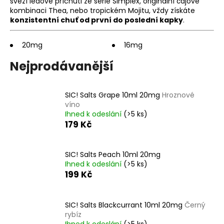
svěží ledové příchuti ze série Simplex, originální čajové
a
kombinaci Thea, nebo tropickém Mojitu, vždy získáte
konzistentní chuť od první do poslední kapky
.
j
í
20mg
16mg
t
?
Nejprodávanější
SIC! Salts Grape 10ml 20mg
Hroznové
víno
Ihned k odeslání
(>5 ks)
HLEDAT
179 Kč
SIC! Salts Peach 10ml 20mg
D
Ihned k odeslání
(>5 ks)
o
199 Kč
p
o
r
SIC! Salts Blackcurrant 10ml 20mg
Černý
u
rybíz
Ihned k odeslání
(>5 ks)