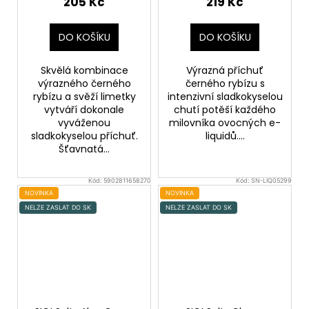
205 Kč
219 Kč
DO KOŠÍKU
DO KOŠÍKU
Skvělá kombinace
Výrazná příchuť
výrazného černého
černého rybízu s
rybízu a svěží limetky
intenzivní sladkokyselou
vytváří dokonale
chutí potěší každého
vyváženou
milovníka ovocných e-
sladkokyselou příchuť.
liquidů....
Šťavnatá...
Kód:
5902811658270
Kód:
SN-LIQ05299
NOVINKA
NOVINKA
NELZE ZASLAT DO SK
NELZE ZASLAT DO SK