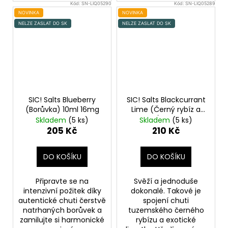
Kód:
SN-LIQ05290
Kód:
SN-LIQ05289
NOVINKA
NOVINKA
NELZE ZASLAT DO SK
NELZE ZASLAT DO SK
SIC! Salts Blueberry
SIC! Salts Blackcurrant
(Borůvka) 10ml 16mg
Lime (Černý rybíz a
limetka) 10ml 20mg
Skladem
(5 ks)
Skladem
(5 ks)
205 Kč
210 Kč
DO KOŠÍKU
DO KOŠÍKU
Připravte se na
Svěží a jednoduše
intenzivní požitek díky
dokonalé. Takové je
autentické chuti čerstvě
spojení chuti
natrhaných borůvek a
tuzemského černého
zamilujte si harmonické
rybízu a exotické