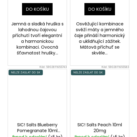
DO KOŠÍKU
DO KOŠÍKU
Jemná a sladká hruška s
Osvěžující kombinace
lahodnou čajovou
svěží máty a jemného
příchutí tvoří elegantní
čaje přináší harmonický
a harmonickou
a uklidňující zážitek.
kombinaci. Ovocná
Mátová příchuť se
šťavnatost hrušky...
skvěle...
Kód:
5902811655743
Kód:
5902811655583
NELZE ZASLAT DO SK
NELZE ZASLAT DO SK
SIC! Salts Blueberry
SIC! Salts Peach 10ml
Pomegranate 10ml
20mg
20mg
Lesní borůvky s