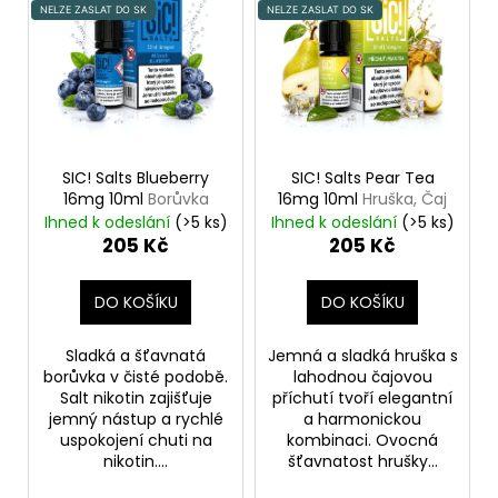
NELZE ZASLAT DO SK
NELZE ZASLAT DO SK
p
i
s
p
r
o
SIC! Salts Blueberry
SIC! Salts Pear Tea
d
16mg 10ml
Borůvka
16mg 10ml
Hruška, Čaj
u
Ihned k odeslání
(>5 ks)
Ihned k odeslání
(>5 ks)
205 Kč
205 Kč
k
t
DO KOŠÍKU
DO KOŠÍKU
ů
Sladká a šťavnatá
Jemná a sladká hruška s
borůvka v čisté podobě.
lahodnou čajovou
Salt nikotin zajišťuje
příchutí tvoří elegantní
jemný nástup a rychlé
a harmonickou
uspokojení chuti na
kombinaci. Ovocná
nikotin....
šťavnatost hrušky...