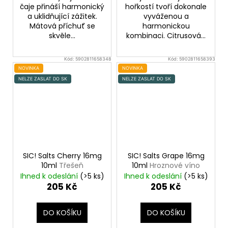
čaje přináší harmonický
hořkostí tvoří dokonale
a uklidňující zážitek.
vyváženou a
Mátová příchuť se
harmonickou
skvěle...
kombinaci. Citrusová...
Kód:
5902811658348
Kód:
5902811658393
NOVINKA
NOVINKA
NELZE ZASLAT DO SK
NELZE ZASLAT DO SK
SIC! Salts Cherry 16mg
SIC! Salts Grape 16mg
10ml
Třešeň
10ml
Hroznové víno
Ihned k odeslání
(>5 ks)
Ihned k odeslání
(>5 ks)
205 Kč
205 Kč
DO KOŠÍKU
DO KOŠÍKU