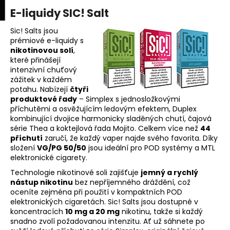
K
upní
Menu
ní
E-liquidy SIC! Salt
Přejít
o
na
Zpět
Zpět
k
š
obsah
Sic! Salts jsou
prémiové e-liquidy s
í
nikotinovou solí
,
C
k
které přinášejí
o
intenzivní chuťový
p
zážitek v každém
potahu. Nabízejí
čtyři
o
produktové řady
– Simplex s jednosložkovými
t
příchutěmi a osvěžujícím ledovým efektem, Duplex
kombinující dvojice harmonicky sladěných chutí, čajová
ř
série Thea a koktejlová řada Mojito. Celkem více než
44
e
příchutí
zaručí, že každý vaper najde svého favorita. Díky
b
složení
VG/PG 50/50
jsou ideální pro POD systémy a MTL
elektronické cigarety.
u
Technologie nikotinové soli zajišťuje
jemný a rychlý
j
nástup nikotinu
bez nepříjemného dráždění, což
e
oceníte zejména při použití v kompaktních POD
t
elektronických cigaretách. Sic! Salts jsou dostupné v
koncentracích
10 mg a 20 mg
nikotinu, takže si každý
e
snadno zvolí požadovanou intenzitu. Ať už sáhnete po
n