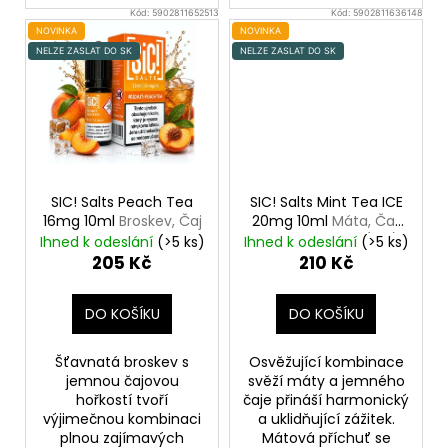
Kód:
5902811652513
Kód:
5902811636148
NOVINKA
NOVINKA
NELZE ZASLAT DO SK
NELZE ZASLAT DO SK
SIC! Salts Peach Tea
SIC! Salts Mint Tea ICE
16mg 10ml
Broskev, Čaj
20mg 10ml
Máta, Čaj,
Chladivá složka (ICE)
Ihned k odeslání
(>5 ks)
Ihned k odeslání
(>5 ks)
205 Kč
210 Kč
DO KOŠÍKU
DO KOŠÍKU
Šťavnatá broskev s
Osvěžující kombinace
jemnou čajovou
svěží máty a jemného
hořkostí tvoří
čaje přináší harmonický
výjimečnou kombinaci
a uklidňující zážitek.
plnou zajímavých
Mátová příchuť se