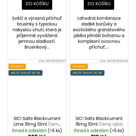
DO KOŠÍKU
DO KOŠÍKU
Svěží a výrazná příchuť
Lahodná kombinace
brusinky s typickou
sladké borůvky a
nakyslou chutí, která je
exotického granátového
příjemně vyvážená
jablka přináší bohatou a
jemnou sladkostí.
komplexní ovocnou
Brusinkový...
příchuť....
Kód:
5902811658317
Kód:
5902811658300
NOVINKA
NOVINKA
NELZE ZASLAT DO SK
NELZE ZASLAT DO SK
SIC! Salts Blackcurrant
SIC! Salts Blackcurrant
Lime 16mg 10ml
Černý
16mg 10ml
Černý rybíz
rybíz a limetka
Ihned k odeslání
(>5 ks)
Ihned k odeslání
(>5 ks)