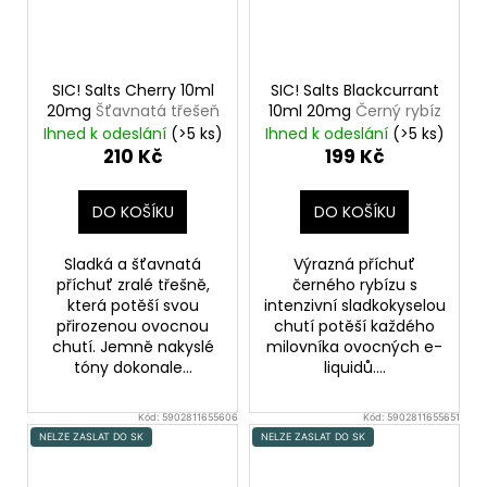
SIC! Salts Cherry 10ml
SIC! Salts Blackcurrant
20mg
Šťavnatá třešeň
10ml 20mg
Černý rybíz
Ihned k odeslání
(>5 ks)
Ihned k odeslání
(>5 ks)
210 Kč
199 Kč
DO KOŠÍKU
DO KOŠÍKU
Sladká a šťavnatá
Výrazná příchuť
příchuť zralé třešně,
černého rybízu s
která potěší svou
intenzivní sladkokyselou
přirozenou ovocnou
chutí potěší každého
chutí. Jemně nakyslé
milovníka ovocných e-
tóny dokonale...
liquidů....
Kód:
5902811655606
Kód:
5902811655651
NELZE ZASLAT DO SK
NELZE ZASLAT DO SK