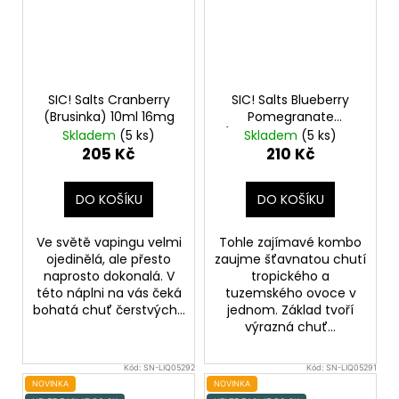
SIC! Salts Cranberry
SIC! Salts Blueberry
(Brusinka) 10ml 16mg
Pomegranate
(Borůvka a granátové
Skladem
(5 ks)
Skladem
(5 ks)
jablko) 10ml 20mg
205 Kč
210 Kč
DO KOŠÍKU
DO KOŠÍKU
Ve světě vapingu velmi
Tohle zajímavé kombo
ojedinělá, ale přesto
zaujme šťavnatou chutí
naprosto dokonalá. V
tropického a
této náplni na vás čeká
tuzemského ovoce v
bohatá chuť čerstvých...
jednom. Základ tvoří
výrazná chuť...
Kód:
SN-LIQ05292
Kód:
SN-LIQ05291
NOVINKA
NOVINKA