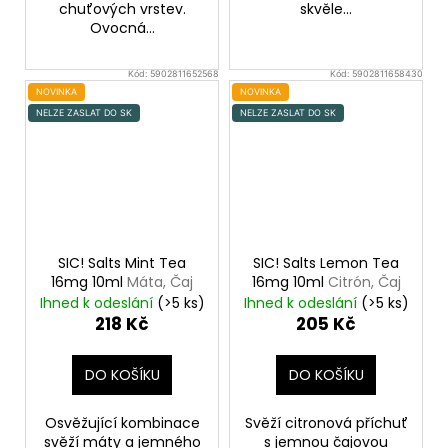
chuťových vrstev.
skvěle...
Ovocná...
Kód:
5902811652568
Kód:
5902811658430
NOVINKA
NOVINKA
NELZE ZASLAT DO SK
NELZE ZASLAT DO SK
SIC! Salts Mint Tea
SIC! Salts Lemon Tea
16mg 10ml
Máta, Čaj
16mg 10ml
Citrón, Čaj
Ihned k odeslání
(>5 ks)
Ihned k odeslání
(>5 ks)
218 Kč
205 Kč
DO KOŠÍKU
DO KOŠÍKU
Osvěžující kombinace
Svěží citronová příchuť
svěží máty a jemného
s jemnou čajovou