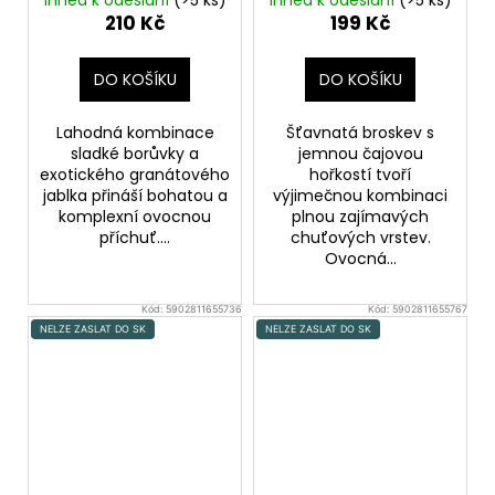
Ihned k odeslání
(>5 ks)
Ihned k odeslání
(>5 ks)
granátovým jablkem
210 Kč
199 Kč
DO KOŠÍKU
DO KOŠÍKU
Lahodná kombinace
Šťavnatá broskev s
sladké borůvky a
jemnou čajovou
exotického granátového
hořkostí tvoří
jablka přináší bohatou a
výjimečnou kombinaci
komplexní ovocnou
plnou zajímavých
příchuť....
chuťových vrstev.
Ovocná...
Kód:
5902811655736
Kód:
5902811655767
NELZE ZASLAT DO SK
NELZE ZASLAT DO SK