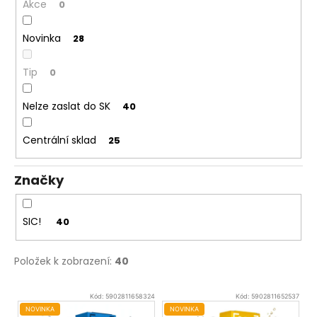
Akce
0
Novinka
28
Tip
0
Nelze zaslat do SK
40
Centrální sklad
25
Značky
SIC!
40
Položek k zobrazení:
40
V
Kód:
5902811658324
Kód:
5902811652537
ý
NOVINKA
NOVINKA