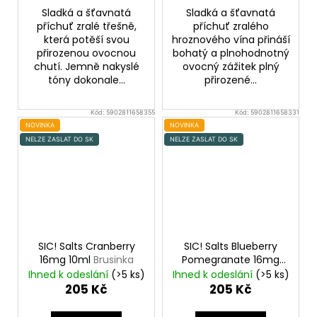
Sladká a šťavnatá
Sladká a šťavnatá
příchuť zralé třešně,
příchuť zralého
která potěší svou
hroznového vína přináší
přirozenou ovocnou
bohatý a plnohodnotný
chutí. Jemně nakyslé
ovocný zážitek plný
tóny dokonale...
přirozené...
Kód:
5902811658355
Kód:
5902811658331
NOVINKA
NOVINKA
NELZE ZASLAT DO SK
NELZE ZASLAT DO SK
SIC! Salts Cranberry
SIC! Salts Blueberry
16mg 10ml
Brusinka
Pomegranate 16mg
10ml
Borůvka a
Ihned k odeslání
(>5 ks)
Ihned k odeslání
(>5 ks)
granátové jablko
205 Kč
205 Kč