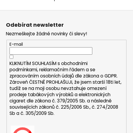
O
v
Z
l
á
á
Odebírat newsletter
d
p
a
Nezmeškejte žádné novinky či slevy!
a
c
t
E-mail
í
í
p
r
KLIKNUTÍM SOUHLASÍM s
obchodními
v
podmínkami,
reklamačním řádem a se
k
zpracováním osobních údajů dle zákona o
GDPR
.
y
Zároveň ČESTNĚ PROHLAŠUJI, že jsem starší 18ti let,
v
tudíž se na moji osobu nevztahuje omezení
ý
prodeje tabákových výrobků a elektronických
p
cigaret dle zákona č. 379/2005 Sb. a následně
i
souvisejících zákonů č. 225/2006 Sb., č. 274/2008
s
Sb a č. 305/2009 Sb.
u