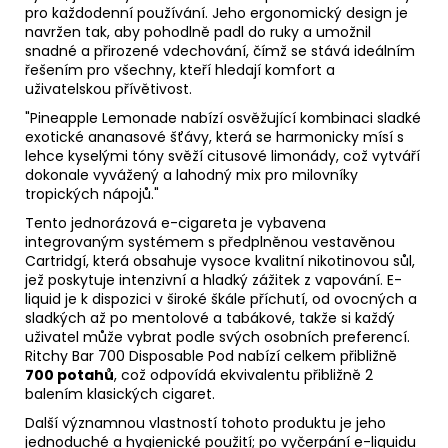
pro každodenní používání. Jeho ergonomický design je
navržen tak, aby pohodlně padl do ruky a umožnil
snadné a přirozené vdechování, čímž se stává ideálním
řešením pro všechny, kteří hledají komfort a
uživatelskou přívětivost.
"Pineapple Lemonade nabízí osvěžující kombinaci sladké
exotické ananasové šťávy, která se harmonicky mísí s
lehce kyselými tóny svěží citusové limonády, což vytváří
dokonale vyvážený a lahodný mix pro milovníky
tropických nápojů."
Tento jednorázová e-cigareta je vybavena
integrovaným systémem s předplněnou vestavěnou
Cartridgí, která obsahuje vysoce kvalitní nikotinovou sůl,
jež poskytuje intenzivní a hladký zážitek z vapování.
E-
liquid
je k dispozici v široké škále příchutí, od ovocných a
sladkých až po mentolové a tabákové, takže si každý
uživatel může vybrat podle svých osobních preferencí.
Ritchy Bar 700 Disposable Pod nabízí celkem přibližně
700 potahů
, což odpovídá ekvivalentu přibližně 2
balením klasických cigaret.
Další významnou vlastností tohoto produktu je jeho
jednoduché a hygienické použití; po vyčerpání e-liquidu