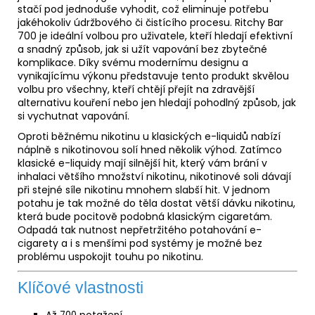
stačí pod jednoduše vyhodit, což eliminuje potřebu
jakéhokoliv údržbového či čistícího procesu. Ritchy Bar
700 je ideální volbou pro uživatele, kteří hledají efektivní
a snadný způsob, jak si užít vapování bez zbytečné
komplikace. Díky svému modernímu designu a
vynikajícímu výkonu představuje tento produkt skvělou
volbu pro všechny, kteří chtějí přejít na zdravější
alternativu kouření nebo jen hledají pohodlný způsob, jak
si vychutnat vapování.
Oproti běžnému nikotinu u klasických e-liquidů nabízí
náplně s nikotinovou solí hned několik výhod. Zatímco
klasické e-liquidy mají silnější hit, který vám brání v
inhalaci většího množství nikotinu, nikotinové soli dávají
při stejné síle nikotinu mnohem slabší hit. V jednom
potahu je tak možné do těla dostat větší dávku nikotinu,
která bude pocitově podobná klasickým cigaretám.
Odpadá tak nutnost nepřetržitého potahování e-
cigarety a i s menšími pod systémy je možné bez
problému uspokojit touhu po nikotinu.
Klíčové vlastnosti