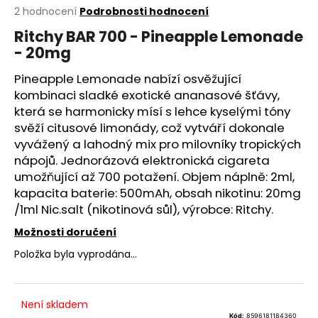
Průměrné
2 hodnocení
Podrobnosti hodnocení
a
hodnocení
j
Ritchy BAR 700 - Pineapple Lemonade
produktu
- 20mg
í
je
5,0
t
Pineapple Lemonade nabízí osvěžující
z
?
5
kombinaci sladké exotické ananasové šťávy,
hvězdiček.
která se harmonicky mísí s lehce kyselými tóny
svěží citusové limonády, což vytváří dokonale
vyvážený a lahodný mix pro milovníky tropických
nápojů. Jednorázová elektronická cigareta
HLEDAT
umožňující až 700 potažení. Objem náplně: 2ml,
kapacita
baterie
: 500mAh, obsah nikotinu: 20mg
/1ml Nic.salt (nikotinová sůl), výrobce: Ritchy.
D
Možnosti doručení
o
Položka byla vyprodána…
p
o
r
u
Není skladem
Kód:
8596181184360