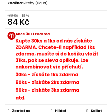
č
Značka:
Ritchy (Liqua)
u
j
189 Kč
e
–55 %
84 Kč
m
e
Měrná
cena:
Akce 30+1 zdarma
Kupte 30ks a 1ks od nás získáte
DEKANG
ZDARMA. Chcete-li například 1ks
DESERT
SHIP
zdarma, musíte si do košíku vložit
10ML
31ks, pak se sleva aplikuje. Lze
11MG
nakombinovat víc příchutí.
149
Kč
30ks - získáte 1ks zdarma
Původně:
195
60ks - získáte 2ks zdarma
Kč
90ks - získáte 3ks zdarma
atd.
Zeptat se
Hlídat
Sdílet