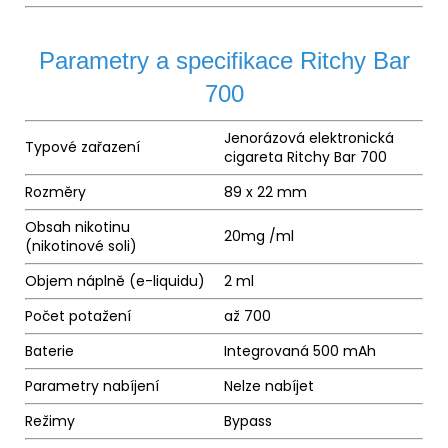
Parametry a specifikace Ritchy Bar
700
Jenorázová elektronická
Typové zařazení
cigareta Ritchy Bar 700
Rozměry
89 x 22 mm
Obsah nikotinu
20mg /ml
(nikotinové soli)
Objem náplně (e-liquidu)
2 ml
Počet potažení
až 700
Baterie
Integrovaná 500 mAh
Parametry nabíjení
Nelze nabíjet
Režimy
Bypass