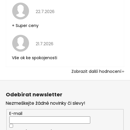
Hodnocení obchodu je 5 z 5 hvězdiček.
22.7.2026
+ Super ceny
Hodnocení obchodu je 5 z 5 hvězdiček.
21.7.2026
Vše ok ke spokojenosti
Zobrazit další hodnocení
Z
á
Odebírat newsletter
p
Nezmeškejte žádné novinky či slevy!
a
t
E-mail
í