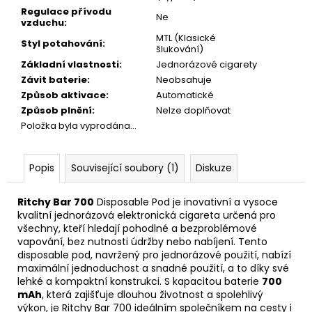
Regulace přívodu
Ne
vzduchu
:
MTL (Klasické
Styl potahování
:
šlukování)
Základní vlastnosti
:
Jednorázové cigarety
Závit baterie
:
Neobsahuje
Způsob aktivace
:
Automatické
Způsob plnění
:
Nelze doplňovat
Položka byla vyprodána…
Popis
Související soubory (1)
Diskuze
Ritchy Bar 700
Disposable Pod je inovativní a vysoce
kvalitní jednorázová elektronická cigareta určená pro
všechny, kteří hledají pohodlné a bezproblémové
vapování, bez nutnosti údržby nebo nabíjení. Tento
disposable pod, navržený pro jednorázové použití, nabízí
maximální jednoduchost a snadné použití, a to díky své
lehké a kompaktní konstrukci. S kapacitou
baterie
700
mAh
, která zajišťuje dlouhou životnost a spolehlivý
výkon, je Ritchy Bar 700 ideálním společníkem na cesty i