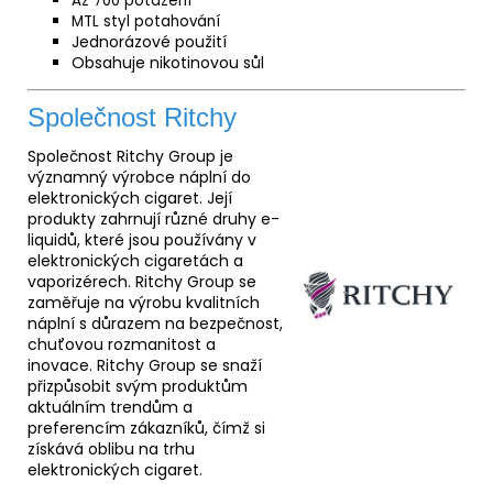
Až 700 potažení
MTL
styl potahování
Jednorázové použití
Obsahuje nikotinovou sůl
Společnost Ritchy
Společnost Ritchy Group je
významný výrobce náplní do
elektronických cigaret. Její
produkty zahrnují různé druhy e-
liquidů, které jsou používány v
elektronických cigaretách a
vaporizérech. Ritchy Group se
zaměřuje na výrobu kvalitních
náplní s důrazem na bezpečnost,
chuťovou rozmanitost a
inovace. Ritchy Group se snaží
přizpůsobit svým produktům
aktuálním trendům a
preferencím zákazníků, čímž si
získává oblibu na trhu
elektronických cigaret.