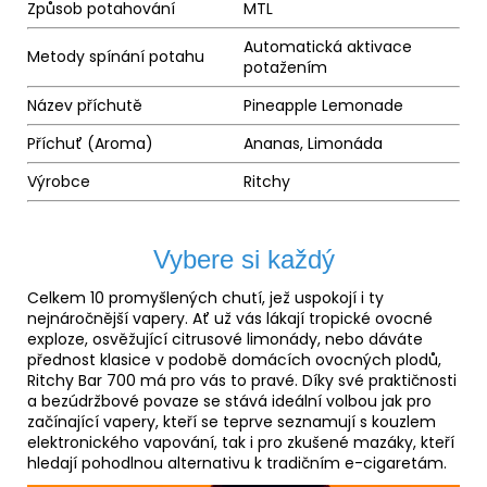
Způsob potahování
MTL
Automatická aktivace
Metody spínání potahu
potažením
Název příchutě
Pineapple Lemonade
Příchuť (
Aroma
)
Ananas, Limonáda
Výrobce
Ritchy
Vybere si každý
Celkem 10 promyšlených chutí, jež uspokojí i ty
nejnáročnější vapery. Ať už vás lákají tropické ovocné
exploze, osvěžující citrusové limonády, nebo dáváte
přednost klasice v podobě domácích ovocných plodů,
Ritchy Bar 700 má pro vás to pravé. Díky své praktičnosti
a bezúdržbové povaze se stává ideální volbou jak pro
začínající vapery, kteří se teprve seznamují s kouzlem
elektronického vapování, tak i pro zkušené mazáky, kteří
hledají pohodlnou alternativu k tradičním e-cigaretám.