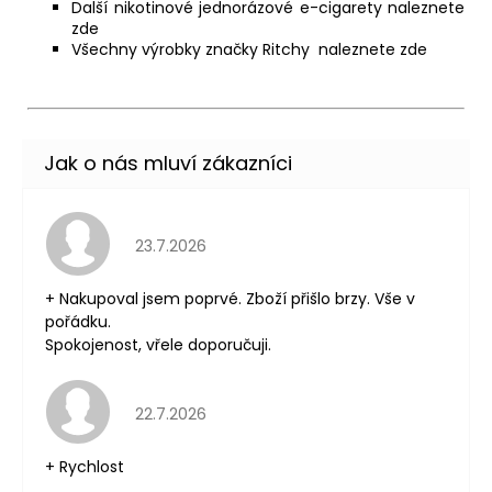
Další nikotinové jednorázové e-cigarety naleznete
zde
Všechny výrobky značky Ritchy naleznete
zde
Hodnocení obchodu je 5 z 5 hvězdiček.
23.7.2026
+ Nakupoval jsem poprvé. Zboží přišlo brzy. Vše v
pořádku.
Spokojenost, vřele doporučuji.
Hodnocení obchodu je 5 z 5 hvězdiček.
22.7.2026
+ Rychlost