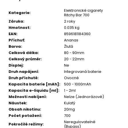
Elektronické cigarety
Kategorie
:
Ritchy Bar 700
Záruka
:
2 roky
Hmotnost
:
0.035 kg
EAN
:
8596181184360
Příchuť
:
Ananas
Barva
:
Žlutá
Celková délka
:
80 - 90mm
Celkový průměr
:
20 - 22mm
Displej
:
Ne
Druh napájení
:
Integrovaná baterie
Druh příchutě
:
Ovocné
Kapacita baterie [mAh]
:
500 - 1000mAh
Kapacita e-liquidu [ml]
:
1 - 2ml
Možnosti nabíjení
:
Nelze (Jednorázové)
Náustek
:
Kulatý
Obsah nikotinu
:
20mg
Počet potažení
:
700
Neregulovatelné
Pokročilé režimy
:
(Bypass)