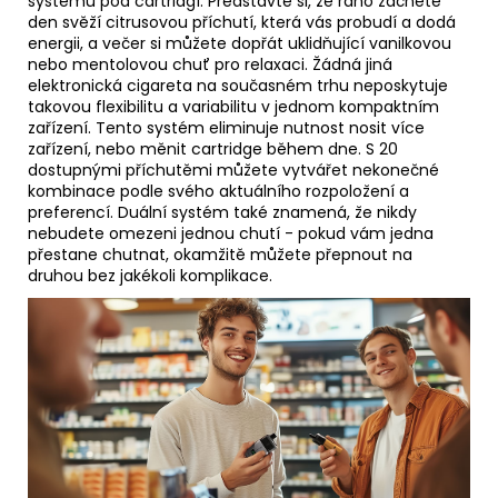
systému pod cartridgí. Představte si, že ráno začnete
den svěží citrusovou příchutí, která vás probudí a dodá
energii, a večer si můžete dopřát uklidňující vanilkovou
nebo mentolovou chuť pro relaxaci. Žádná jiná
elektronická cigareta na současném trhu neposkytuje
takovou flexibilitu a variabilitu v jednom kompaktním
zařízení. Tento systém eliminuje nutnost nosit více
zařízení, nebo měnit cartridge během dne. S 20
dostupnými příchutěmi můžete vytvářet nekonečné
kombinace podle svého aktuálního rozpoložení a
preferencí. Duální systém také znamená, že nikdy
nebudete omezeni jednou chutí - pokud vám jedna
přestane chutnat, okamžitě můžete přepnout na
druhou bez jakékoli komplikace.