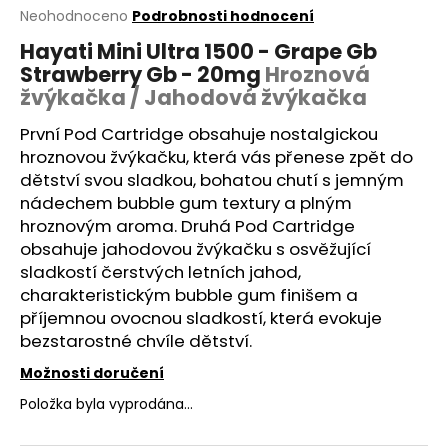
Průměrné
Neohodnoceno
Podrobnosti hodnocení
a
hodnocení
j
Hayati Mini Ultra 1500 - Grape Gb
produktu
Strawberry Gb - 20mg
Hroznová
í
je
0,0
žvýkačka / Jahodová žvýkačka
t
z
?
5
První Pod
Cartridge
obsahuje nostalgickou
hvězdiček.
hroznovou žvýkačku, která vás přenese zpět do
dětství svou sladkou, bohatou chutí s jemným
nádechem bubble gum textury a plným
hroznovým
aroma
. Druhá Pod Cartridge
HLEDAT
obsahuje jahodovou žvýkačku s osvěžující
sladkostí čerstvých letních jahod,
charakteristickým bubble gum finišem a
D
příjemnou ovocnou sladkostí, která evokuje
o
bezstarostné chvíle dětství.
p
Možnosti doručení
o
r
Položka byla vyprodána…
u