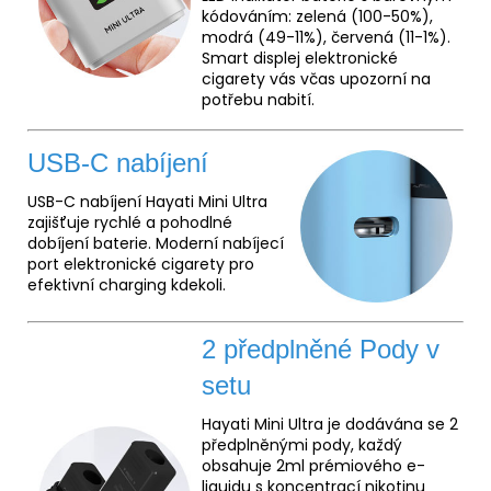
kódováním: zelená (100-50%),
modrá (49-11%), červená (11-1%).
Smart displej elektronické
cigarety vás včas upozorní na
potřebu nabití.
USB-C nabíjení
USB-C nabíjení Hayati Mini Ultra
zajišťuje rychlé a pohodlné
dobíjení baterie. Moderní nabíjecí
port elektronické cigarety pro
efektivní charging kdekoli.
2 předplněné Pody v
setu
Hayati Mini Ultra je dodávána se 2
předplněnými pody, každý
obsahuje 2ml prémiového e-
liquidu s koncentrací nikotinu