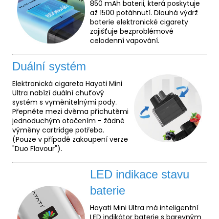
850 mAh baterii, která poskytuje
až 1500 potáhnutí. Dlouhá výdrž
baterie elektronické cigarety
zajišťuje bezproblémové
celodenní vapování.
Duální systém
Elektronická cigareta Hayati Mini
Ultra nabízí duální chuťový
systém s vyměnitelnými pody.
Přepněte mezi dvěma příchutěmi
jednoduchým otočením - žádné
výměny cartridge potřeba.
(Pouze v případě zakoupení verze
"Duo Flavour").
LED indikace stavu
baterie
Hayati Mini Ultra má inteligentní
LED indikátor baterie s barevným