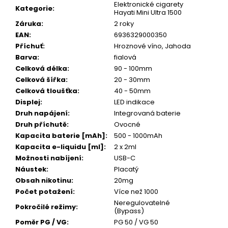
Kč
Elektronické cigarety
Kategorie
:
Původně:
Hayati Mini Ultra 1500
245
Záruka
:
2 roky
Kč
EAN
:
6936329000350
Příchuť
:
Hroznové víno, Jahoda
Barva
:
fialová
Celková délka
:
90 - 100mm
Celková šířka
:
20 - 30mm
Celková tloušťka
:
40 - 50mm
Displej
:
LED indikace
Druh napájení
:
Integrovaná baterie
Druh příchutě
:
Ovocné
Kapacita baterie [mAh]
:
500 - 1000mAh
Kapacita e-liquidu [ml]
:
2 x 2ml
Možnosti nabíjení
:
USB-C
Náustek
:
Placatý
Obsah nikotinu
:
20mg
Počet potažení
:
Více než 1000
Neregulovatelné
Pokročilé režimy
:
(Bypass)
Poměr PG / VG
:
PG 50 / VG 50