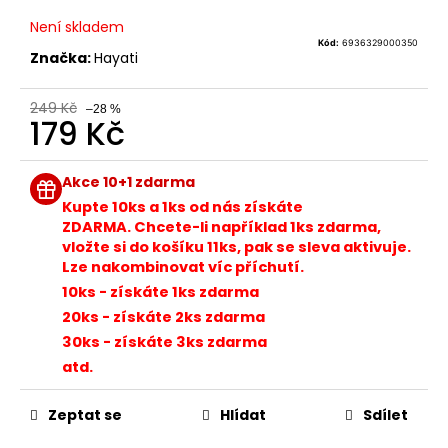
č
u
Není skladem
j
Kód:
6936329000350
Značka:
Hayati
e
m
249 Kč
e
–28 %
179 Kč
Měrná
ELF
cena:
Akce 10+1 zdarma
BAR
ELFLIQ
Kupte 10ks a 1ks od nás získáte
-
ZDARMA. Chcete-li například 1ks zdarma,
SALT
vložte si do košíku 11ks, pak se sleva aktivuje.
E-
Lze nakombinovat víc příchutí.
LIQUID
-
10ks - získáte 1ks zdarma
BLUEBERRY
20ks - získáte 2ks zdarma
SOUR
RASPBERRY
30ks - získáte 3ks zdarma
-
atd.
10ML
-
10MG
Zeptat se
Hlídat
Sdílet
185