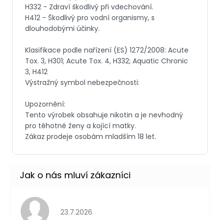
Hodnocení obchodu je 5 z 5 hvězdiček.
23.7.2026