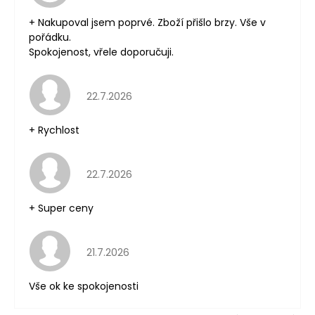
+ Nakupoval jsem poprvé. Zboží přišlo brzy. Vše v
pořádku.
Spokojenost, vřele doporučuji.
Hodnocení obchodu je 5 z 5 hvězdiček.
22.7.2026
+ Rychlost
Hodnocení obchodu je 5 z 5 hvězdiček.
22.7.2026
+ Super ceny
Hodnocení obchodu je 5 z 5 hvězdiček.
21.7.2026
Vše ok ke spokojenosti