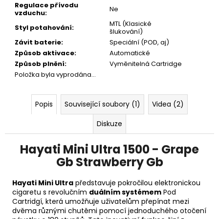
Regulace přívodu
Ne
vzduchu
:
MTL (Klasické
Styl potahování
:
šlukování)
Závit baterie
:
Speciální (POD, aj)
Způsob aktivace
:
Automatické
Způsob plnění
:
Vyměnitelná Cartridge
Položka byla vyprodána…
Popis
Související soubory (1)
Videa (2)
Diskuze
Hayati Mini Ultra 1500 - Grape
Gb Strawberry Gb
Hayati Mini Ultra
představuje pokročilou elektronickou
cigaretu s revolučním
duálním systémem
Pod
Cartridgí, která umožňuje uživatelům přepínat mezi
dvěma různými chutěmi pomocí jednoduchého otočení