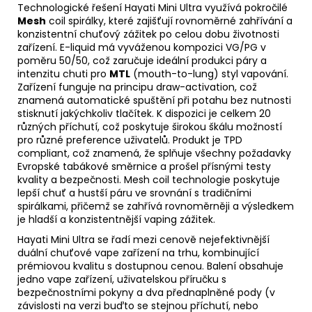
Technologické řešení Hayati Mini Ultra využívá pokročilé
Mesh
coil spirálky, které zajišťují rovnoměrné zahřívání a
konzistentní chuťový zážitek po celou dobu životnosti
zařízení.
E-liquid
má vyváženou kompozici
VG
/
PG
v
poměru 50/50, což zaručuje ideální produkci páry a
intenzitu chuti pro
MTL
(mouth-to-lung) styl vapování.
Zařízení funguje na principu draw-activation, což
znamená automatické spuštění při potahu bez nutnosti
stisknutí jakýchkoliv tlačítek. K dispozici je celkem 20
různých příchutí, což poskytuje širokou škálu možností
pro různé preference uživatelů. Produkt je TPD
compliant, což znamená, že splňuje všechny požadavky
Evropské tabákové směrnice a prošel přísnými testy
kvality a bezpečnosti. Mesh coil technologie poskytuje
lepší chuť a hustší páru ve srovnání s tradičními
spirálkami, přičemž se zahřívá rovnoměrněji a výsledkem
je hladší a konzistentnější
vaping
zážitek.
Hayati Mini Ultra se řadí mezi cenově nejefektivnější
duální chuťové vape zařízení na trhu, kombinující
prémiovou kvalitu s dostupnou cenou. Balení obsahuje
jedno vape zařízení, uživatelskou příručku s
bezpečnostními pokyny a dva přednaplněné pody (v
závislosti na verzi buďto se stejnou příchutí, nebo