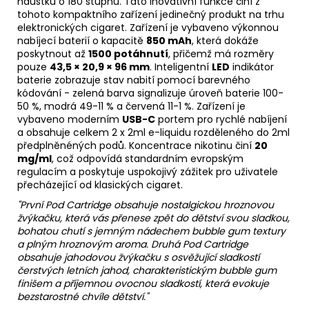
náustku o 180 stupňů. Tato inovativní funkce činí z
tohoto kompaktního zařízení jedinečný produkt na trhu
elektronických cigaret. Zařízení je vybaveno výkonnou
nabíjecí baterií o kapacitě
850 mAh
, která dokáže
poskytnout až
1500 potáhnutí
, přičemž má rozměry
pouze
43,5 × 20,9 × 96 mm
. Inteligentní
LED
indikátor
baterie
zobrazuje stav nabití pomocí barevného
kódování - zelená barva signalizuje úroveň baterie 100-
50 %, modrá 49-11 % a červená 11-1 %. Zařízení je
vybaveno moderním
USB-C
portem pro rychlé nabíjení
a obsahuje celkem 2 x 2ml e-liquidu rozděleného do 2ml
předplněnéných podů. Koncentrace nikotinu činí
20
mg/ml
, což odpovídá standardním evropským
regulacím a poskytuje uspokojivý zážitek pro uživatele
přecházející od klasických cigaret.
"První Pod
Cartridge
obsahuje nostalgickou hroznovou
žvýkačku, která vás přenese zpět do dětství svou sladkou,
bohatou chutí s jemným nádechem bubble gum textury
a plným hroznovým
aroma
. Druhá Pod Cartridge
obsahuje jahodovou žvýkačku s osvěžující sladkostí
čerstvých letních jahod, charakteristickým bubble gum
finišem a příjemnou ovocnou sladkostí, která evokuje
bezstarostné chvíle dětství."