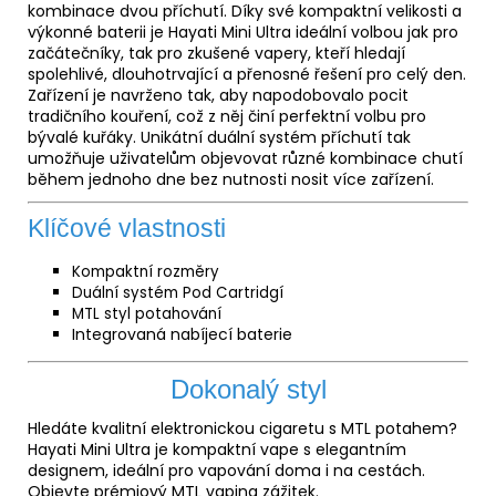
kombinace dvou příchutí. Díky své kompaktní velikosti a
výkonné baterii je Hayati Mini Ultra ideální volbou jak pro
začátečníky, tak pro zkušené vapery, kteří hledají
spolehlivé, dlouhotrvající a přenosné řešení pro celý den.
Zařízení je navrženo tak, aby napodobovalo pocit
tradičního kouření, což z něj činí perfektní volbu pro
bývalé kuřáky. Unikátní duální systém příchutí tak
umožňuje uživatelům objevovat různé kombinace chutí
během jednoho dne bez nutnosti nosit více zařízení.
Klíčové vlastnosti
Kompaktní rozměry
Duální systém Pod Cartridgí
MTL styl potahování
Integrovaná nabíjecí baterie
Dokonalý styl
Hledáte kvalitní elektronickou cigaretu s MTL potahem?
Hayati Mini Ultra je kompaktní vape s elegantním
designem, ideální pro vapování doma i na cestách.
Objevte prémiový MTL vaping zážitek.