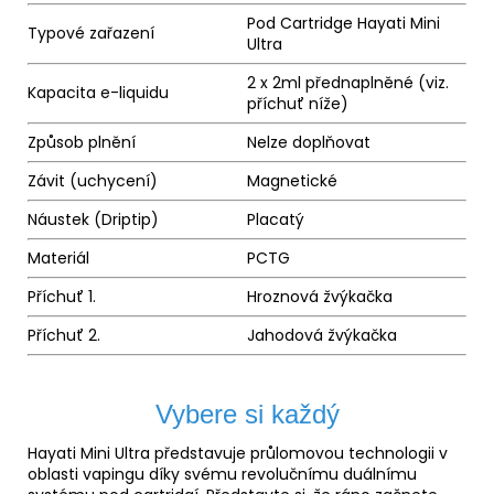
Pod Cartridge Hayati Mini
Typové zařazení
Ultra
2 x 2ml přednaplněné (viz.
Kapacita e-liquidu
příchuť níže)
Způsob plnění
Nelze doplňovat
Závit (uchycení)
Magnetické
Náustek
(Driptip)
Placatý
Materiál
PCTG
Příchuť 1.
Hroznová žvýkačka
Příchuť 2.
Jahodová žvýkačka
Vybere si každý
Hayati Mini Ultra představuje průlomovou technologii v
oblasti vapingu díky svému revolučnímu duálnímu