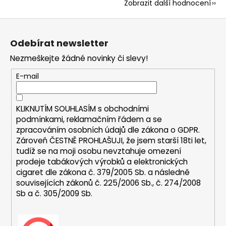
Zobrazit další hodnocení
Z
á
Odebírat newsletter
p
Nezmeškejte žádné novinky či slevy!
a
t
E-mail
í
KLIKNUTÍM SOUHLASÍM s
obchodními
podmínkami,
reklamačním řádem a se
zpracováním osobních údajů dle zákona o
GDPR
.
Zároveň ČESTNĚ PROHLAŠUJI, že jsem starší 18ti let,
tudíž se na moji osobu nevztahuje omezení
prodeje tabákových výrobků a elektronických
cigaret dle zákona č. 379/2005 Sb. a následně
souvisejících zákonů č. 225/2006 Sb., č. 274/2008
Sb a č. 305/2009 Sb.