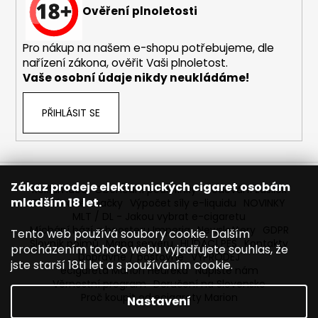
Ověření plnoletosti
Pro nákup na našem e-shopu potřebujeme, dle
nařízení zákona, ověřit Vaši plnoletost.
Vaše osobní údaje nikdy neukládáme!
PŘIHLÁSIT SE
Zákaz prodeje elektronických cigaret osobám
Reklamace
Obchodní podmínky
Sledování zásilek
mladším 18 let.
Prodávané značky
Výpočet síly e-liquidu
NOVINKY
MLT / DL - Jakou vybrat e-cigaretu
Míchání bází a boosteru Imperia
Newslettery
GDPR
Tento web používá soubory cookie. Dalším
Slovník pojmů
Mapa serveru
HLÍDACÍ PES
Kontakty
procházením tohoto webu vyjadřujete souhlas, že
Dopravné / poštovné
VÝPRODEJ
jste starší 18ti let a s používáním cookie.
ecigareta Marion Heureka
Napište nám
Věrnostní program
Doručení na Slovensko
Proč koupit od ecigarety Marion
Nastavení