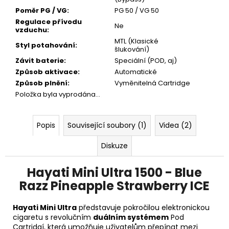
Poměr PG / VG
:
PG 50 / VG 50
Regulace přívodu
Ne
vzduchu
:
MTL (Klasické
Styl potahování
:
šlukování)
Závit baterie
:
Speciální (POD, aj)
Způsob aktivace
:
Automatické
Způsob plnění
:
Vyměnitelná Cartridge
Položka byla vyprodána…
Popis
Související soubory (1)
Videa (2)
Diskuze
Hayati Mini Ultra 1500 - Blue
Razz Pineapple Strawberry ICE
Hayati Mini Ultra
představuje pokročilou elektronickou
cigaretu s revolučním
duálním systémem
Pod
Cartridgí, která umožňuje uživatelům přepínat mezi