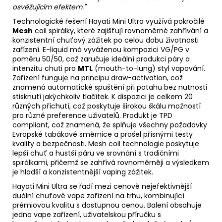
osvěžujícím efektem."
Technologické řešení Hayati Mini Ultra využívá pokročilé
Mesh
coil spirálky, které zajišťují rovnoměrné zahřívání a
konzistentní chuťový zážitek po celou dobu životnosti
zařízení.
E-liquid
má vyváženou kompozici
VG
/
PG
v
poměru 50/50, což zaručuje ideální produkci páry a
intenzitu chuti pro
MTL
(mouth-to-lung) styl vapování.
Zařízení funguje na principu draw-activation, což
znamená automatické spuštění při potahu bez nutnosti
stisknutí jakýchkoliv tlačítek. K dispozici je celkem 20
různých příchutí, což poskytuje širokou škálu možností
pro různé preference uživatelů. Produkt je TPD
compliant, což znamená, že splňuje všechny požadavky
Evropské tabákové směrnice a prošel přísnými testy
kvality a bezpečnosti. Mesh coil technologie poskytuje
lepší chuť a hustší páru ve srovnání s tradičními
spirálkami, přičemž se zahřívá rovnoměrněji a výsledkem
je hladší a konzistentnější
vaping
zážitek.
Hayati Mini Ultra se řadí mezi cenově nejefektivnější
duální chuťové vape zařízení na trhu, kombinující
prémiovou kvalitu s dostupnou cenou. Balení obsahuje
jedno vape zařízení, uživatelskou příručku s