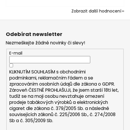
Zobrazit další hodnocení
Z
á
Odebírat newsletter
p
Nezmeškejte žádné novinky či slevy!
a
t
E-mail
í
KLIKNUTÍM SOUHLASÍM s
obchodními
podmínkami,
reklamačním řádem a se
zpracováním osobních údajů dle zákona o
GDPR
.
Zároveň ČESTNĚ PROHLAŠUJI, že jsem starší 18ti let,
tudíž se na moji osobu nevztahuje omezení
prodeje tabákových výrobků a elektronických
cigaret dle zákona č. 379/2005 Sb. a následně
souvisejících zákonů č. 225/2006 Sb., č. 274/2008
Sb a č. 305/2009 Sb.