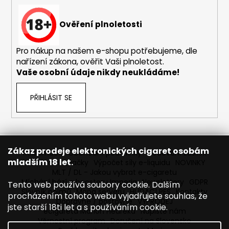
Ověření plnoletosti
Pro nákup na našem e-shopu potřebujeme, dle
nařízení zákona, ověřit Vaši plnoletost.
Vaše osobní údaje nikdy neukládáme!
PŘIHLÁSIT SE
Zákaz prodeje elektronických cigaret osobám
Reklamace
Obchodní podmínky
Sledování zásilek
mladším 18 let.
Prodávané značky
Výpočet síly e-liquidu
NOVINKY
MLT / DL - Jakou vybrat e-cigaretu
Míchání bází a boosteru Imperia
Newslettery
GDPR
Tento web používá soubory cookie. Dalším
Slovník pojmů
Mapa serveru
HLÍDACÍ PES
Kontakty
procházením tohoto webu vyjadřujete souhlas, že
Dopravné / poštovné
VÝPRODEJ
jste starší 18ti let a s používáním cookie.
ecigareta Marion Heureka
Napište nám
Věrnostní program
Doručení na Slovensko