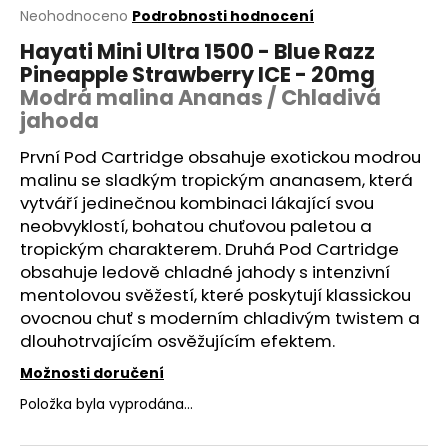
Průměrné
Neohodnoceno
Podrobnosti hodnocení
a
hodnocení
j
Hayati Mini Ultra 1500 - Blue Razz
produktu
Pineapple Strawberry ICE - 20mg
í
je
0,0
Modrá malina Ananas / Chladivá
t
z
jahoda
?
5
hvězdiček.
První Pod
Cartridge
obsahuje exotickou modrou
malinu se sladkým tropickým ananasem, která
vytváří jedinečnou kombinaci lákající svou
neobvyklostí, bohatou chuťovou paletou a
HLEDAT
tropickým charakterem. Druhá Pod Cartridge
obsahuje ledově chladné jahody s intenzivní
mentolovou svěžestí, které poskytují klassickou
D
ovocnou chuť s moderním chladivým twistem a
o
dlouhotrvajícím osvěžujícím efektem.
p
Možnosti doručení
o
r
Položka byla vyprodána…
u