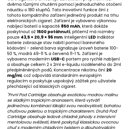
dvěma různými chutěmi pomocí jednoduchého otočení
náustku o 180 stupňů. Tato inovativní funkce činí z
tohoto kompaktního zařízení jedinečný produkt na trhu
elektronických cigaret. Zařízení je vybaveno výkonnou
nabíjecí baterií o kapacitě
850 mAh
, která dokáže
poskytnout až
1500 potáhnutí
, přičemž má rozměry
pouze
43,5 × 20,9 × 96 mm
. Inteligentní
LED
indikátor
baterie
zobrazuje stav nabití pomocí barevného
kódování - zelená barva signalizuje úroveň baterie 100-
50 %, modrá 49-11 % a červená 11-1 %. Zařízení je
vybaveno moderním
USB-C
portem pro rychlé nabíjení
a obsahuje celkem 2 x 2ml e-liquidu rozděleného do 2ml
předplněnéných podů. Koncentrace nikotinu činí
20
mg/ml
, což odpovídá standardním evropským
regulacím a poskytuje uspokojivý zážitek pro uživatele
přecházející od klasických cigaret.
"První Pod
Cartridge
obsahuje exotickou modrou malinu
se sladkým tropickým ananasem, která vytváří
jedinečnou kombinaci lákající svou neobvyklostí, bohatou
chuťovou paletou a tropickým charakterem. Druhá Pod
Cartridge obsahuje ledově chladné jahody s intenzivní
mentolovou svěžestí, které poskytují klassickou ovocnou
chuť s moderním chladivým twistem a dlouhotrvajícím