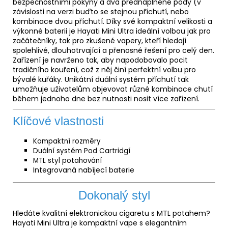
bezpečnostními pokyny a dva přednaplněné pody (v
závislosti na verzi buďto se stejnou příchutí, nebo
kombinace dvou příchutí. Díky své kompaktní velikosti a
výkonné baterii je Hayati Mini Ultra ideální volbou jak pro
začátečníky, tak pro zkušené vapery, kteří hledají
spolehlivé, dlouhotrvající a přenosné řešení pro celý den.
Zařízení je navrženo tak, aby napodobovalo pocit
tradičního kouření, což z něj činí perfektní volbu pro
bývalé kuřáky. Unikátní duální systém příchutí tak
umožňuje uživatelům objevovat různé kombinace chutí
během jednoho dne bez nutnosti nosit více zařízení.
Klíčové vlastnosti
Kompaktní rozměry
Duální systém Pod Cartridgí
MTL styl potahování
Integrovaná nabíjecí baterie
Dokonalý styl
Hledáte kvalitní elektronickou cigaretu s MTL potahem?
Hayati Mini Ultra je kompaktní vape s elegantním