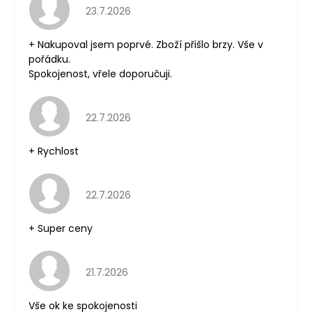
Hodnocení obchodu je 5 z 5 hvězdiček.
23.7.2026
+ Nakupoval jsem poprvé. Zboží přišlo brzy. Vše v
pořádku.
Spokojenost, vřele doporučuji.
Hodnocení obchodu je 5 z 5 hvězdiček.
22.7.2026
+ Rychlost
Hodnocení obchodu je 5 z 5 hvězdiček.
22.7.2026
+ Super ceny
Hodnocení obchodu je 5 z 5 hvězdiček.
21.7.2026
Vše ok ke spokojenosti