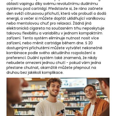
oblasti vapingu díky svému revolučnímu duálnímu
systému pod cartridgí. Představte si, že ráno začnete
den svěží citrusovou příchutí, která vás probudí a dodá
energii, a večer si můžete dopřát uklidňující vanilkovou
nebo mentolovou chuť pro relaxaci. Žádná jiná
elektronická cigareta na současném trhu neposkytuje
takovou flexibilitu a variabilitu v jednom kompaktním
zařízení. Tento systém eliminuje nutnost nosit více
zařízení, nebo měnit cartridge během dne. S 20
dostupnými příchutěmi můžete vytvářet nekonečné
kombinace podle svého aktuálního rozpoložení a
preferencí. Duální systém také znamená, že nikdy
nebudete omezeni jednou chutí - pokud vám jedna
přestane chutnat, okamžitě můžete přepnout na
druhou bez jakékoli komplikace.