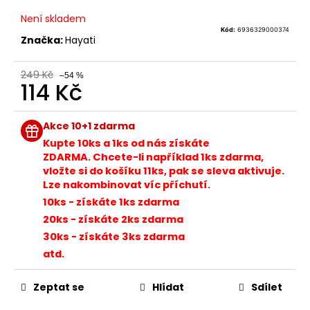
č
u
Není skladem
j
Kód:
6936329000374
Značka:
Hayati
e
m
249 Kč
e
–54 %
114 Kč
Měrná
BÁZE
cena:
Akce 10+1 zdarma
FIFTY
BOOSTER
Kupte 10ks a 1ks od nás získáte
IMPERIA
ZDARMA. Chcete-li například 1ks zdarma,
5X10ML
vložte si do košíku 11ks, pak se sleva aktivuje.
20MG
Lze nakombinovat víc příchutí.
602
10ks - získáte 1ks zdarma
Kč
Původně:
20ks - získáte 2ks zdarma
649
30ks - získáte 3ks zdarma
Kč
atd.
Zeptat se
Hlídat
Sdílet