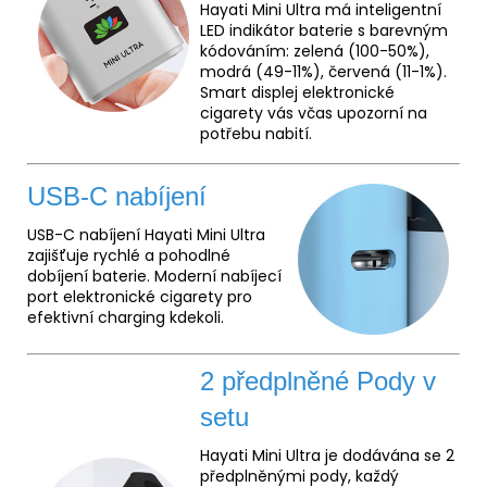
Hayati Mini Ultra má inteligentní
LED indikátor baterie s barevným
kódováním: zelená (100-50%),
modrá (49-11%), červená (11-1%).
Smart displej elektronické
cigarety vás včas upozorní na
potřebu nabití.
USB-C nabíjení
USB-C nabíjení Hayati Mini Ultra
zajišťuje rychlé a pohodlné
dobíjení baterie. Moderní nabíjecí
port elektronické cigarety pro
efektivní charging kdekoli.
2 předplněné Pody v
setu
Hayati Mini Ultra je dodávána se 2
předplněnými pody, každý