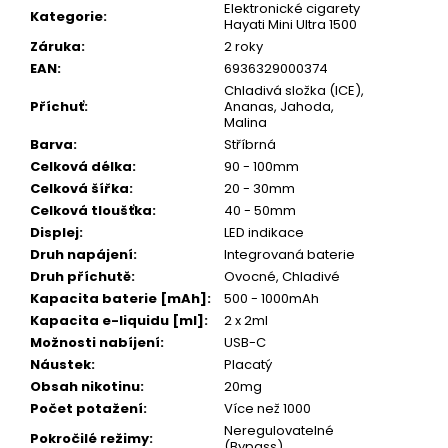
Elektronické cigarety
Kategorie
:
Hayati Mini Ultra 1500
Záruka
:
2 roky
EAN
:
6936329000374
Chladivá složka (ICE),
Příchuť
:
Ananas, Jahoda,
Malina
Barva
:
Stříbrná
Celková délka
:
90 - 100mm
Celková šířka
:
20 - 30mm
Celková tloušťka
:
40 - 50mm
Displej
:
LED indikace
Druh napájení
:
Integrovaná baterie
Druh příchutě
:
Ovocné, Chladivé
Kapacita baterie [mAh]
:
500 - 1000mAh
Kapacita e-liquidu [ml]
:
2 x 2ml
Možnosti nabíjení
:
USB-C
Náustek
:
Placatý
Obsah nikotinu
:
20mg
Počet potažení
:
Více než 1000
Neregulovatelné
Pokročilé režimy
:
(Bypass)