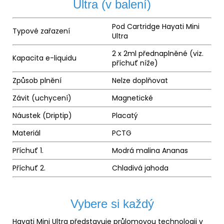
Ultra (v balení)
Pod Cartridge Hayati Mini
Typové zařazení
Ultra
2 x 2ml přednaplněné (viz.
Kapacita e-liquidu
příchuť níže)
Způsob plnění
Nelze doplňovat
Závit (uchycení)
Magnetické
Náustek
(Driptip)
Placatý
Materiál
PCTG
Příchuť 1.
Modrá malina Ananas
Příchuť 2.
Chladivá jahoda
Vybere si každý
Hayati Mini Ultra představuje průlomovou technologii v