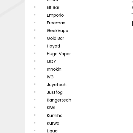
DEKANG DESERT SHIP 10ML 18MG
l
Elf Bar
155 Kč
Původně:
195 Kč
Emporio
Freemax
GeekVape
Gold Bar
Hayati
Hugo Vapor
IJOY
Innokin
IVG
Joyetech
Justfog
Kangertech
KIWI
Kumiho
Kurwa
Liqua