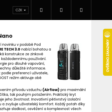
Hledat
Přihlášení
Nákupní
 & novinky
Elektronické cigarety
Elektro
CZK
košík
 Nano
ní novinku v podobě Pod
E TECH 3.0
nabízí bohatou a
hká konstrukce ze zinkové
mu každodennímu používání.
rgie pro dlouhé vapování,
echny důležité informace.
podle preferencí uživatele,
BOOST režim aktivuje obě
tavením přívodu vzduchu
(Airflow)
pro maximální
ítka, tak pouhým potažením. Praktický kryt
 jeho životnost. Inovativní pětivrstvý izolační
Následující
 a zvyšuje uživatelský komfort. Každý potah díky
ýrazňuje sladkost, osvěžení a komplexnost všech