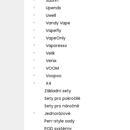
Suorin
Upends
Uwell
Vandy Vape
Vapefly
VapeOnly
Vaporesso
Veiik
Venix
VOOM
Voopoo
X4
Základní sety
Sety pro pokročilé
Sety pro náročné
Jednorázové
Pen-style sady
POD systémy