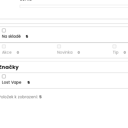
p
r
o
d
u
Na skladě
5
k
t
Akce
Novinka
Tip
0
0
0
ů
Značky
Lost Vape
5
Položek k zobrazení:
5
V
6941881821800
ý
p