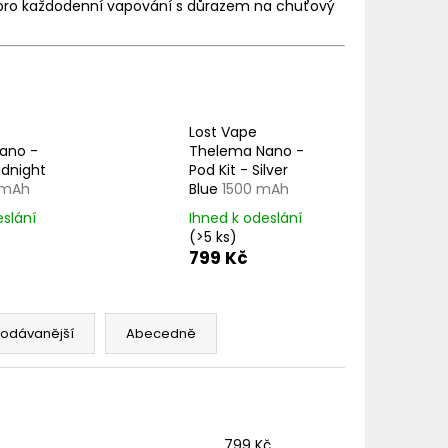
TER IMPERIA 5X10ML
u pro každodenní vapování s důrazem na chuťový
č
Lost Vape
ano -
Thelema Nano -
idnight
Pod Kit - Silver
 mAh
Blue
1500 mAh
eslání
Ihned k odeslání
(>5 ks)
799 Kč
rodávanější
Abecedně
799
Kč