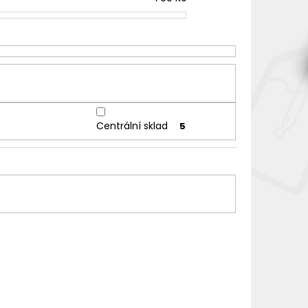
Centrální sklad
5
6941881821763
6941881821770