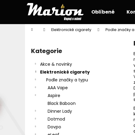
K
Přejít
na
o
Oblíbené
Ko
obsah
Zpět
Zpět
š
do
do
í
Domů
Elektronické cigarety
Podle značky a
k
obchodu
obchodu
P
o
Kategorie
Přeskočit
s
kategorie
t
Akce & novinky
r
Elektronické cigarety
a
Podle značky a typu
n
AAA Vape
n
Aspire
í
Black Baboon
p
Dinner Lady
a
Dotmod
n
Dovpo
e
eLeaf