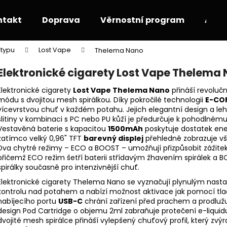
ntakt
Doprava
Věrnostní program
Akce
 typu
Lost Vape
Thelema Nano
Co potřebujete najít?
Elektronické cigarety Lost Vape Thelema
Elektronické cigarety
Lost Vape Thelema Nano
přináší revoluč
HLEDAT
módu s dvojitou mesh spirálkou. Díky pokročilé technologii
E-COR
vícevrstvou chuť v každém potahu. Jejich elegantní design a le
slitiny v kombinaci s PC nebo PU kůží je předurčuje k pohodlné
Vestavěná baterie s kapacitou
1500mAh
poskytuje dostatek ene
Doporučujeme
zatímco velký 0,96" TFT
barevný displej
přehledně zobrazuje vš
Dva chytré režimy – ECO a BOOST – umožňují přizpůsobit zážitek 
přičemž ECO režim šetří baterii střídavým žhavením spirálek a 
spirálky současně pro intenzivnější chuť.
Elektronické cigarety Thelema Nano se vyznačují plynulým nas
kontrolu nad potahem a nabízí možnost aktivace jak pomocí tlač
nabíjecího portu
USB-C
chrání zařízení před prachem a prodlužuje
design Pod Cartridge o objemu 2ml zabraňuje protečení e-liquidu
dvojité mesh spirálce přináší vylepšený chuťový profil, který zv