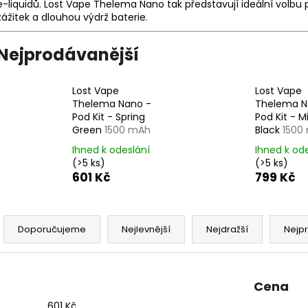
DEKANG DESERT SHIP 10ML 11MG
BÁZE FIFTY BOOS
e-liquidů. Lost Vape Thelema Nano tak představují ideální volb
20MG
zážitek a dlouhou výdrž baterie.
149 Kč
Původně:
195 Kč
602 Kč
Původně:
649 K
Nejprodávanější
Lost Vape
Lost Vape
Thelema Nano -
Thelema N
Pod Kit - Spring
Pod Kit - M
Green
1500 mAh
Black
1500
Ihned k odeslání
Ihned k od
(>5 ks)
(>5 ks)
601 Kč
799 Kč
Ř
a
Doporučujeme
Nejlevnější
Nejdražší
Nejp
z
e
n
Cena
í
601
Kč