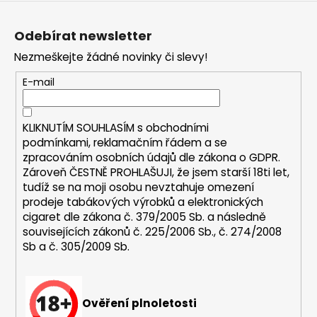
Z
a
á
j
Odebírat newsletter
p
í
Nezmeškejte žádné novinky či slevy!
a
t
t
E-mail
?
í
KLIKNUTÍM SOUHLASÍM s
obchodními
podmínkami,
reklamačním řádem a se
zpracováním osobních údajů dle zákona o
GDPR
.
HLEDAT
Zároveň ČESTNĚ PROHLAŠUJI, že jsem starší 18ti let,
tudíž se na moji osobu nevztahuje omezení
prodeje tabákových výrobků a elektronických
cigaret dle zákona č. 379/2005 Sb. a následně
D
souvisejících zákonů č. 225/2006 Sb., č. 274/2008
o
Sb a č. 305/2009 Sb.
p
o
r
u
Ověření plnoletosti