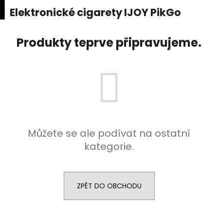
K
upní
Menu
ní
Elektronické cigarety IJOY PikGo
Přejít
o
na
Zpět
Zpět
k
š
obsah
Produkty teprve připravujeme.
í
C
k
o
p
o
t
ř
e
Můžete se ale podívat na ostatní
b
kategorie.
u
j
e
ZPĚT DO OBCHODU
t
e
n