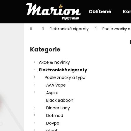
K
Přejít
na
o
Oblíbené
Ko
obsah
Zpět
Zpět
š
do
do
í
Domů
Elektronické cigarety
Podle značky a
k
obchodu
obchodu
P
o
Kategorie
Přeskočit
s
kategorie
t
Akce & novinky
r
Elektronické cigarety
a
Podle značky a typu
n
AAA Vape
n
Aspire
í
Black Baboon
p
Dinner Lady
a
Dotmod
n
Dovpo
e
eLeaf