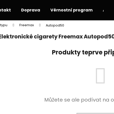
ntakt
Doprava
Věrnostní program
Akce
 typu
Freemax
Autopod50
Co potřebujete najít?
Elektronické cigarety Freemax Autopod5
HLEDAT
Produkty teprve př
Doporučujeme
Můžete se ale podívat na o