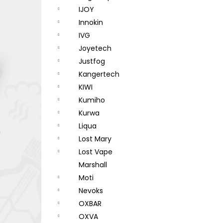
IJOY
Innokin
IVG
Joyetech
Justfog
Kangertech
KIWI
Kumiho
Kurwa
Liqua
Lost Mary
Lost Vape
Marshall
Moti
Nevoks
OXBAR
OXVA