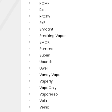
POMP
Riot
Ritchy
SKE
Smoant
Smoking Vapor
SMOK
Summo
Suorin
Upends
Uwell
Vandy Vape
Vapefly
VapeOnly
Vaporesso
Veiik
Venix