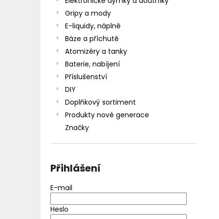
Elektronické dýmky a doutníky
Gripy a mody
E-liquidy, náplně
Báze a příchutě
Atomizéry a tanky
Baterie, nabíjení
Příslušenství
DIY
Doplňkový sortiment
Produkty nové generace
Značky
Přihlášení
E-mail
Heslo