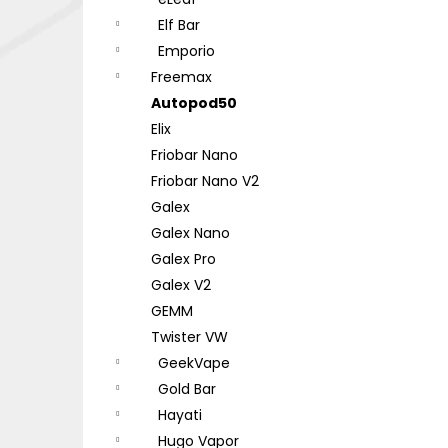
DEKANG DESERT SHIP 10ML 18MG
l
Elf Bar
155 Kč
Původně:
195 Kč
Emporio
Freemax
Autopod50
Elix
Friobar Nano
Friobar Nano V2
Galex
Galex Nano
Galex Pro
Galex V2
GEMM
Twister VW
GeekVape
Gold Bar
Hayati
Hugo Vapor