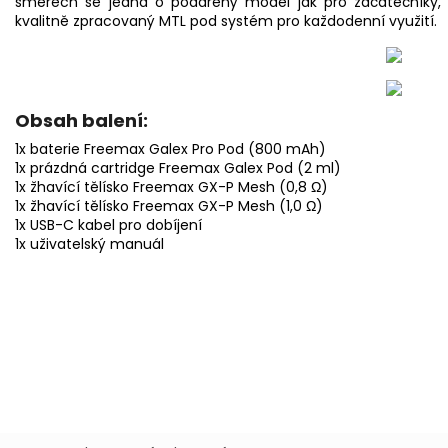
směrech se jedná o podařený model jak pro začátečníky, tak
kvalitně zpracovaný MTL pod systém pro každodenní využití.
Obsah balení:
1x baterie Freemax Galex Pro Pod (800 mAh)
1x prázdná cartridge Freemax Galex Pod (2 ml)
1x žhavící tělísko Freemax GX-P Mesh (0,8 Ω)
1x žhavící tělísko Freemax GX-P Mesh (1,0 Ω)
1x USB-C kabel pro dobíjení
1x uživatelský manuál
Buďte první, kdo napíše příspěvek k této položce.
Pouze registrovaní uživatelé mohou vkládat příspěvky. Prosím
př