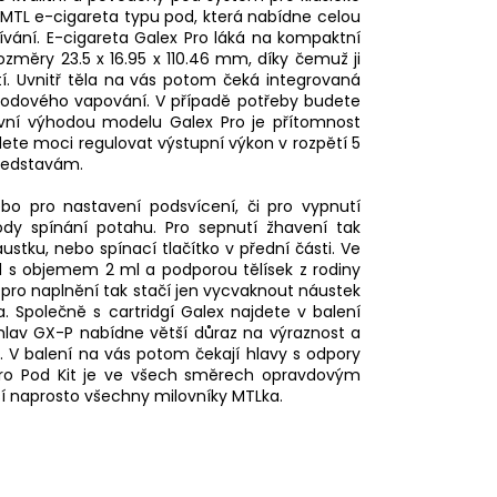
MTL
e-cigareta typu pod, která nabídne celou
ívání. E-cigareta Galex Pro láká na kompaktní
ozměry 23.5 x 16.95 x 110.46 mm, díky čemuž ji
. Uvnitř těla na vás potom čeká integrovaná
hodového vapování. V případě potřeby budete
avní výhodou modelu Galex Pro je přítomnost
budete moci regulovat výstupní výkon v rozpětí 5
představám.
ebo pro nastavení podsvícení, či pro vypnutí
dy spínání potahu. Pro sepnutí žhavení tak
tku, nebo spínací tlačítko v přední části. Ve
 s objemem 2 ml a podporou tělísek z rodiny
 pro naplnění tak stačí jen vycvaknout
náustek
a. Společně s cartridgí Galex najdete v balení
hlav GX-P nabídne větší důraz na výraznost a
y. V balení na vás potom čekají hlavy s odpory
 Pro Pod Kit je ve všech směrech opravdovým
í naprosto všechny milovníky MTLka.