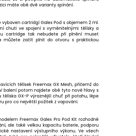
zici máte obě dvě varianty spínání.
 je vybaven cartridgí Galex Pod s objemem 2 ml.
í chuti ve spojení s vyměnitelnými tělísky a
ou cartridge tak nebudete při plnění muset
a můžete začít plnit do otvoru s praktickou
žhavících tělísek Freemax GX Mesh, přičemž do
V balení potom najdete obě tyto nové hlavy s
ělíska GX-P výraznější chuť při potahu, lépe
u pro co největší požitek z vapování.
 modelem Freemax Galex Pro Pod Kit rozhodně
ní, ale také velkou kapacitu baterie, podporu
ktické nastavení výstupního výkonu. Ve všech