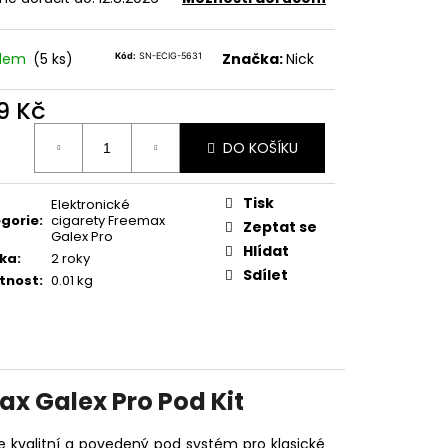
TER IMPERIA 5X10ML
adem
(5 ks)
Značka:
Nick
Kód:
SN-ECIG-5631
č
9 Kč
ná
DO KOŠÍKU
:
Tisk
Elektronické
gorie
:
cigarety Freemax
Zeptat se
Galex Pro
Hlídat
ka
:
2 roky
Sdílet
tnost
:
0.01 kg
ax Galex Pro Pod Kit
e kvalitní a povedený pod systém pro klasické