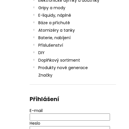
Elektronické dýmky a doutníky
Gripy a mody
E-liquidy, náplně
Báze a příchutě
Atomizéry a tanky
Baterie, nabíjení
Příslušenství
DIY
Doplňkový sortiment
Produkty nové generace
Značky
Přihlášení
E-mail
Heslo