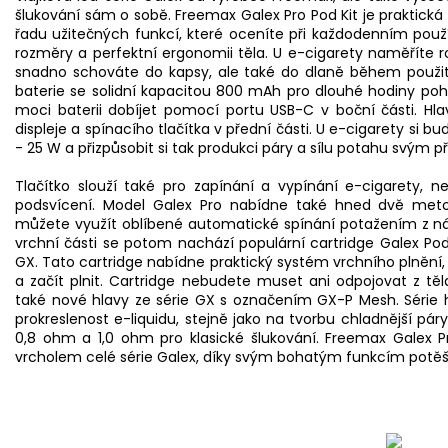
šlukování sám o sobě. Freemax Galex Pro Pod Kit je praktická
řadu užitečných funkcí, které oceníte při každodenním použ
rozměry a perfektní ergonomii těla. U e-cigarety naměříte r
snadno schováte do kapsy, ale také do dlaně během použití
baterie
se solidní kapacitou 800 mAh pro dlouhé hodiny po
moci baterii dobíjet pomocí portu USB-C v boční části. Hl
displeje a spínacího tlačítka v přední části. U e-cigarety si 
- 25 W a přizpůsobit si tak produkci páry a sílu potahu svým 
Tlačítko slouží také pro zapínání a vypínání e-cigarety, n
podsvícení. Model Galex Pro nabídne také hned dvě meto
můžete využít oblíbené automatické spínání potažením z náus
vrchní části se potom nachází populární
cartridge
Galex Pod
GX. Tato cartridge nabídne praktický systém vrchního plnění,
a začít plnit. Cartridge nebudete muset ani odpojovat z těl
také nové hlavy ze série GX s označením GX-P Mesh. Série 
prokreslenost e-liquidu, stejně jako na tvorbu chladnější pár
0,8 ohm a 1,0 ohm pro klasické šlukování. Freemax Galex
vrcholem celé série Galex, díky svým bohatým funkcím potěš