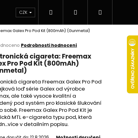
Hledat
Přihlášení
Nákupní
 & novinky
Elektronické cigarety
Elektro
CZK
reemax Galex Pro Pod Kit (800mAh) (Gunmetal)
košík
rné
odnoceno
Podrobnosti hodnocení
cení
ktronická cigareta: Freemax
ktu
ex Pro Pod Kit (800mAh)
nmetal)
ronická cigareta Freemax Galex Pro Pod
ček.
ajková loď série Galex od výrobce
ax, ale také vysoce kvalitní a
dený pod systém pro klasické šlukování
 sobě. Freemax Galex Pro Pod Kit je
tická
MTL
e-cigareta typu pod, která
Následující
n...více v detailním popisu.
e doručit do:
12.8.2026
Možnosti doručení