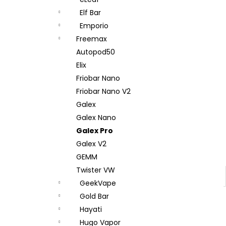
DEKANG DESERT SHIP 10ML 18MG
l
Elf Bar
155 Kč
Původně:
195 Kč
Emporio
Freemax
Autopod50
Elix
Friobar Nano
Friobar Nano V2
Galex
Galex Nano
Galex Pro
Galex V2
GEMM
Twister VW
GeekVape
Gold Bar
Hayati
Hugo Vapor