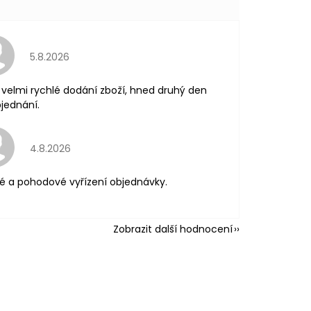
Hodnocení obchodu je 5 z 5 hvězdiček.
5.8.2026
velmi rychlé dodání zboží, hned druhý den
jednání.
Hodnocení obchodu je 5 z 5 hvězdiček.
4.8.2026
é a pohodové vyřízení objednávky.
Zobrazit další hodnocení