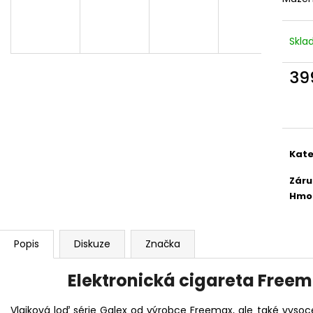
DEKANG DESERT SHIP 10ML 11MG
BÁZE FIFTY BOOS
20MG
149 Kč
Původně:
195 Kč
602 Kč
Skl
Původně:
649 K
39
Měr
cena
Kate
Záru
Hmo
Popis
Diskuze
Značka
Elektronická cigareta Freem
Vlajková loď série Galex od výrobce Freemax, ale také vysoc