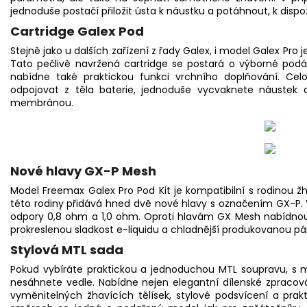
jednoduše postačí přiložit ústa k náustku a potáhnout, k dispo
Cartridge Galex Pod
Stejně jako u dalších zařízení z řady Galex, i model Galex Pro
Tato pečlivě navržená cartridge se postará o výborné podán
nabídne také praktickou funkci vrchního doplňování. Cel
odpojovat z těla baterie, jednoduše vycvaknete náustek 
membránou.
Nové hlavy GX-P Mesh
Model Freemax Galex Pro Pod Kit je kompatibilní s rodinou 
této rodiny přidává hned dvě nové hlavy s označením GX-P. 
odpory 0,8 ohm a 1,0 ohm. Oproti hlavám GX Mesh nabídnou t
prokreslenou sladkost e-liquidu a chladnější produkovanou pár
Stylová MTL sada
Pokud vybíráte praktickou a jednoduchou MTL soupravu, s
nesáhnete vedle. Nabídne nejen elegantní dílenské zpracová
vyměnitelných žhavících tělísek, stylové podsvícení a pra