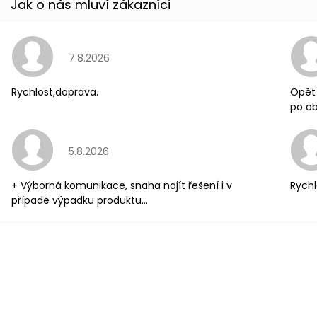
Hodnocení obchodu je 5 z 5 hvězdiček.
7.8.2026
Rychlost,doprava.
Opět 
po ob
Hodnocení obchodu je 5 z 5 hvězdiček.
5.8.2026
+ Výborná komunikace, snaha najít řešení i v
Rychl
případě výpadku produktu...