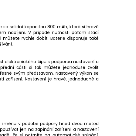
e se solidní kapacitou 800 mAh, která si hravě
m nabíjení. V případě nutnosti potom stačí
 si můžete rychle dobít. Baterie disponuje také
ívání.
st elektronického čipu s podporou nastavení a
přední části si tak můžete jednoduše zvolit
řesně svým představám. Nastavený výkon se
ti zařízení. Nastavení je hravé, jednoduché a
ní změnu v podobě podpory hned dvou metod
 používat jen na zapínání zařízení a nastavení
adě, že si potrpíte na automatické spínání,