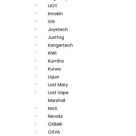
IJOY
Innokin
IVG
Joyetech
Justfog
Kangertech
KIWI
Kumiho
Kurwa
Liqua
Lost Mary
Lost Vape
Marshall
Moti
Nevoks
OXBAR
OXVA