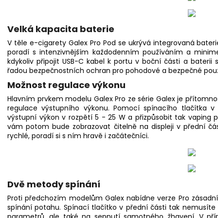
Velká kapacita baterie
V těle e-cigarety Galex Pro Pod se ukrývá integrovaná bateri
poradí s intenzivnějším každodenním používáním a minime
kdykoliv připojit USB-C kabel k portu v boční části a baterii
řadou bezpečnostních ochran pro pohodové a bezpečné použ
Možnost regulace výkonu
Hlavním prvkem modelu Galex Pro ze série Galex je přítomno
regulace výstupního výkonu. Pomocí spínacího tlačítka v 
výstupní výkon v rozpětí 5 - 25 W a přizpůsobit tak
vaping
p
vám potom bude zobrazovat čitelně na displeji v přední čás
rychlé, poradí si s ním hravě i začátečníci.
Dvě metody spínání
Proti předchozím modelům Galex nabídne verze Pro zásad
spínání potahu. Spínací tlačítko v přední části tak nemusíte
parametrů, ale také na sepnutí samotného žhavení. V příp