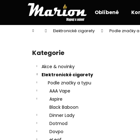
K
Přejít
na
o
Oblíbené
Ko
obsah
Zpět
Zpět
š
do
do
í
Domů
Elektronické cigarety
Podle značky a
k
obchodu
obchodu
P
o
Kategorie
Přeskočit
s
kategorie
t
Akce & novinky
r
Elektronické cigarety
a
Podle značky a typu
n
AAA Vape
n
Aspire
í
Black Baboon
p
Dinner Lady
a
Dotmod
n
Dovpo
e
eLeaf