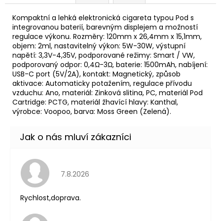
Původně:
245
Kompaktní a lehká elektronická cigareta typou Pod s
Kč
integrovanou baterií, barevným displejem a možností
regulace výkonu. Rozměry: 120mm x 26,4mm x 15,1mm,
objem: 2ml, nastavitelný výkon: 5W-30W, výstupní
napětí: 3,3V-4,35V, podporované režimy: Smart /
VW
,
podporovaný odpor: 0,4Ω-3Ω,
baterie
: 1500mAh, nabíjení:
USB-C port (5V/2A), kontakt: Magnetický, způsob
aktivace: Automaticky potažením, regulace přívodu
vzduchu: Ano, materiál: Zinková slitina, PC, materiál Pod
Cartridge
: PCTG, materiál žhavící hlavy: Kanthal,
výrobce: Voopoo, barva: Moss Green (Zelená).
Hodnocení obchodu je 5 z 5 hvězdiček.
7.8.2026
Rychlost,doprava.