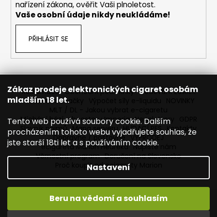
nařízení zákona, ověřit Vaši plnoletost.
Vaše osobní údaje nikdy neukládáme!
PŘIHLÁSIT SE
Zákaz prodeje elektronických cigaret osobám
Reklamace
Obchodní podmínky
Sledování zásilek
mladším 18 let.
Prodávané značky
Výpočet síly e-liquidu
NOVINKY
MLT / DL - Jakou vybrat e-cigaretu
Míchání bází a boosteru Imperia
Newslettery
GDPR
Tento web používá soubory cookie. Dalším
Slovník pojmů
Mapa serveru
HLÍDACÍ PES
Kontakty
procházením tohoto webu vyjadřujete souhlas, že
Dopravné / poštovné
VÝPRODEJ
jste starší 18ti let a s používáním cookie.
ecigareta Marion Heureka
Napište nám
Věrnostní program
Doručení na Slovensko
Proč koupit od ecigarety Marion
Nastavení
Beru na vědomí a souhlasím
Vytvořil Shoptet
Copyright 2026
Ecigareta Marion
. Všechna práva