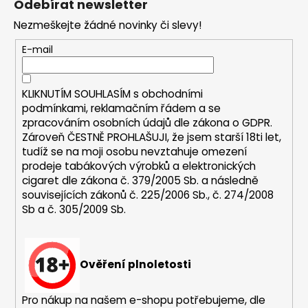
Odebírat newsletter
p
Nezmeškejte žádné novinky či slevy!
a
t
E-mail
í
KLIKNUTÍM SOUHLASÍM s
obchodními
podmínkami,
reklamačním řádem a se
zpracováním osobních údajů dle zákona o
GDPR
.
Zároveň ČESTNĚ PROHLAŠUJI, že jsem starší 18ti let,
tudíž se na moji osobu nevztahuje omezení
prodeje tabákových výrobků a elektronických
cigaret dle zákona č. 379/2005 Sb. a následně
souvisejících zákonů č. 225/2006 Sb., č. 274/2008
Sb a č. 305/2009 Sb.
Ověření plnoletosti
Pro nákup na našem e-shopu potřebujeme, dle