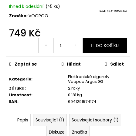
č
Ihned k odeslání
(>5 ks)
u
Kód:
6941291574174
j
Značka:
VOOPOO
e
m
749 Kč
e
Měrná
DO KOŠÍKU
cena:
ELF
BAR
ELFLIQ
Zeptat se
Hlídat
Sdílet
-
SALT
Elektronické cigarety
E-
Kategorie
:
Voopoo Argus G3
LIQUID
-
Záruka
:
2 roky
STRAWBERRY
Hmotnost
:
0.181 kg
KIWI
EAN
:
6941291574174
-
10ML
-
10MG
Popis
Související (1)
Související soubory (1)
185
Diskuze
Značka
Kč