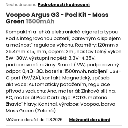
Průměrné
Neohodnoceno
Podrobnosti hodnocení
a
hodnocení
j
Voopoo Argus G3 - Pod Kit - Moss
produktu
Green
1500mAh
í
je
0,0
t
Kompaktní a lehká elektronická cigareta typou
z
?
5
Pod s integrovanou baterií, barevným displejem
hvězdiček.
a možností regulace výkonu. Rozměry: 120mm x
26,4mm x 15,1mm, objem: 2ml, nastavitelný výkon:
5W-30W, výstupní napětí: 3,3V-4,35V,
podporované režimy: Smart /
VW
, podporovaný
HLEDAT
odpor: 0,4Ω-3Ω,
baterie
: 1500mAh, nabíjení: USB-
C port (5V/2A), kontakt: Magnetický, způsob
aktivace: Automaticky potažením, regulace
D
přívodu vzduchu: Ano, materiál: Zinková slitina,
o
PC, materiál Pod
Cartridge
: PCTG, materiál
p
žhavící hlavy: Kanthal, výrobce: Voopoo, barva:
o
Moss Green (Zelená).
r
Můžeme doručit do:
11.8.2026
Možnosti doručení
u