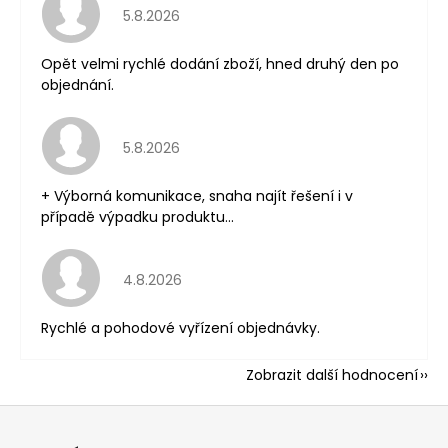
Hodnocení obchodu je 5 z 5 hvězdiček.
5.8.2026
Opět velmi rychlé dodání zboží, hned druhý den po
objednání.
Hodnocení obchodu je 5 z 5 hvězdiček.
5.8.2026
+ Výborná komunikace, snaha najít řešení i v
případě výpadku produktu...
Hodnocení obchodu je 5 z 5 hvězdiček.
4.8.2026
Rychlé a pohodové vyřízení objednávky.
Zobrazit další hodnocení
Z
á