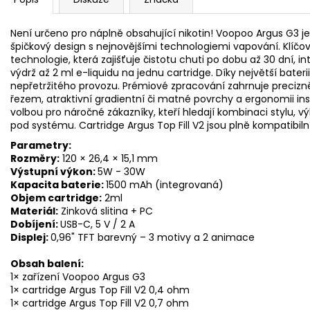
Není určeno pro náplně obsahující nikotin! Voopoo Argus G3 je
špičkový design s nejnovějšími technologiemi vapování. Klíč
technologie, která zajišťuje čistotu chuti po dobu až 30 dní, i
výdrž až 2 ml e-liquidu na jednu
cartridge
. Díky největší bate
nepřetržitého provozu. Prémiové zpracování zahrnuje preci
řezem, atraktivní gradientní či matné povrchy a ergonomii ins
volbou pro náročné zákazníky, kteří hledají kombinaci stylu,
pod systému. Cartridge Argus Top Fill V2 jsou plně kompatibiln
Parametry:
Rozměry:
120 × 26,4 × 15,1 mm
Výstupní výkon:
5W - 30W
Kapacita
baterie
:
1500 mAh (integrovaná)
Objem cartridge:
2ml
Materiál:
Zinková slitina + PC
Dobíjení:
USB-C, 5 V / 2 A
Displej:
0,96" TFT barevný – 3 motivy a 2 animace
Obsah balení:
1× zařízení Voopoo Argus G3
1× cartridge Argus Top Fill V2 0,4 ohm
1× cartridge Argus Top Fill V2 0,7 ohm