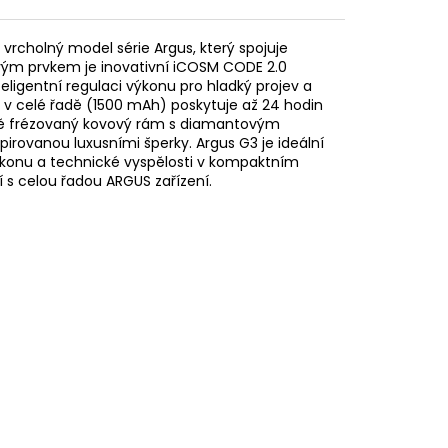
 vrcholný model série Argus, který spojuje
ovým prvkem je inovativní iCOSM CODE 2.0
nteligentní regulaci výkonu pro hladký projev a
rii v celé řadě (1500 mAh) poskytuje až 24 hodin
zně frézovaný kovový rám s diamantovým
pirovanou luxusními šperky. Argus G3 je ideální
 výkonu a technické vyspělosti v kompaktním
í s celou řadou ARGUS zařízení.