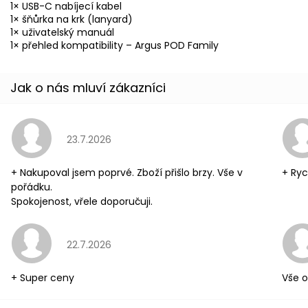
1× USB-C nabíjecí kabel
1× šňůrka na krk (lanyard)
1× uživatelský manuál
1× přehled kompatibility – Argus POD Family
Hodnocení obchodu je 5 z 5 hvězdiček.
23.7.2026
+ Nakupoval jsem poprvé. Zboží přišlo brzy. Vše v
+ Ryc
pořádku.
Spokojenost, vřele doporučuji.
Hodnocení obchodu je 5 z 5 hvězdiček.
22.7.2026
+ Super ceny
Vše o