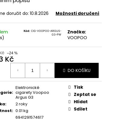
ilním popisu
SHIP 10ML 11MG
e doručit do:
10.8.2026
Možnosti doručení
č
adem
Značka:
Kód:
CIG-VOOPOO-ARGUS-
G3-PW
ks)
VOOPOO
Kč
–24 %
3 Kč
ná
DO KOŠÍKU
:
Tisk
Elektronické
gorie
:
cigarety Voopoo
Zeptat se
Argus G3
Hlídat
ka
:
2 roky
Sdílet
tnost
:
0.01 kg
6941291574617