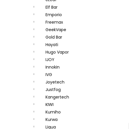
DEKANG DESERT SHIP 10ML 18MG
l
Elf Bar
155 Kč
Původně:
195 Kč
Emporio
Freemax
GeekVape
Gold Bar
Hayati
Hugo Vapor
IJOY
Innokin
IVG
Joyetech
Justfog
Kangertech
KIWI
Kumiho
Kurwa
Liqua