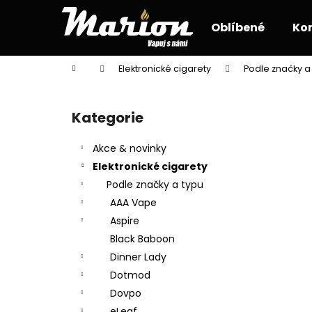
K
Přejít
na
o
Oblíbené
Ko
obsah
Zpět
Zpět
š
do
do
í
Domů
Elektronické cigarety
Podle značky a
k
obchodu
obchodu
P
o
Kategorie
Přeskočit
s
kategorie
t
Akce & novinky
r
Elektronické cigarety
a
Podle značky a typu
n
AAA Vape
n
Aspire
í
Black Baboon
p
Dinner Lady
a
Dotmod
n
Dovpo
e
eLeaf