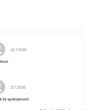
Hodnocení obchodu je 5 z 5 hvězdiček.
22.7.2026
hlost
Hodnocení obchodu je 5 z 5 hvězdiček.
21.7.2026
k ke spokojenosti