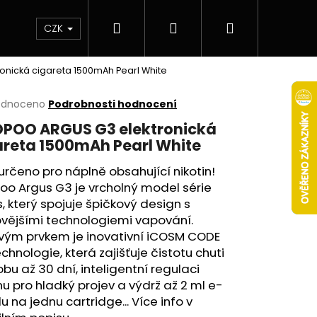
Hledat
Přihlášení
Nákupní
 & novinky
Elektronické cigarety
Elektro
CZK
nická cigareta 1500mAh Pearl White
košík
rné
odnoceno
Podrobnosti hodnocení
cení
POO ARGUS G3 elektronická
ktu
areta 1500mAh Pearl White
určeno pro náplně obsahující nikotin!
o Argus G3 je vrcholný model série
ček.
, který spojuje špičkový design s
ovějšími technologiemi vapování.
ovým prvkem je inovativní iCOSM CODE
echnologie, která zajišťuje čistotu chuti
bu až 30 dní, inteligentní regulaci
Následující
u pro hladký projev a výdrž až 2 ml e-
du na jednu
cartridge
... Více info v