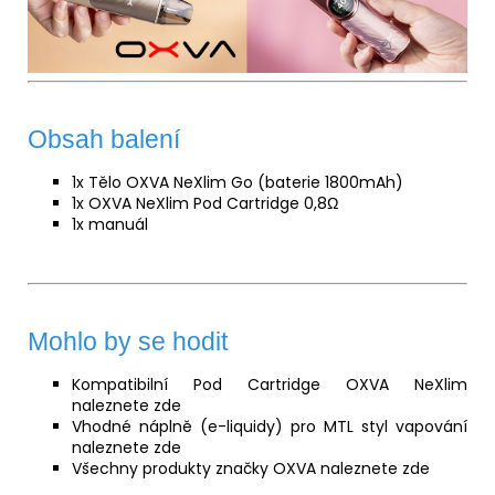
Obsah balení
1x Tělo OXVA NeXlim Go (baterie 1800mAh)
1x OXVA NeXlim Pod Cartridge 0,8Ω
1x manuál
Mohlo by se hodit
Kompatibilní Pod Cartridge OXVA NeXlim
naleznete
zde
Vhodné náplně (e-liquidy) pro MTL styl vapování
naleznete
zde
Všechny produkty značky OXVA naleznete
zde