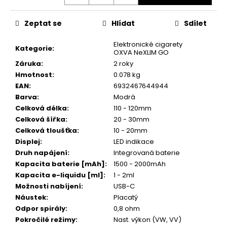
č
u
j
Zeptat se
Hlídat
Sdílet
e
m
Elektronické cigarety
Kategorie
:
OXVA NeXLIM GO
e
Záruka
:
2 roky
Hmotnost
:
0.078 kg
EAN
:
6932467644944
JOYETECH
BF
Barva
:
Modrá
SS316
Celková délka
:
110 - 120mm
ATOMIZER
Celková šířka
:
20 - 30mm
0,6OHM
Celková tloušťka
:
10 - 20mm
45
Displej
:
LED indikace
Kč
Druh napájení
:
Integrovaná baterie
Kapacita baterie [mAh]
:
1500 - 2000mAh
Kapacita e-liquidu [ml]
:
1 - 2ml
Možnosti nabíjení
:
USB-C
Náustek
:
Placatý
Odpor spirály
:
0,8 ohm
Pokročilé režimy
:
Nast. výkon (VW, VV)