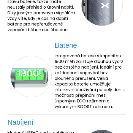
stavu baterie, takže máte
neustálý přehled o úrovni nabití.
Díky jasným barevným signálům
vždy víte, kdy je čas na dobití
baterie pro nepřerušované
vapování během celého dne.
Baterie
Integrovaná baterie s kapacitou
1800 mAh zajišťuje dlouhou výdrž
bez častého nabíjení, ideální pro
každodenní vapování bez
dlouhého přerušení. Velká
kapacita baterie umožňuje
intenzivní používání po celý den s
možností přepínání mezi
úsporným ECO režimem a
výkonným BOOST režimem.
Nabíjení
Moderní USB-C port s nabíjecím