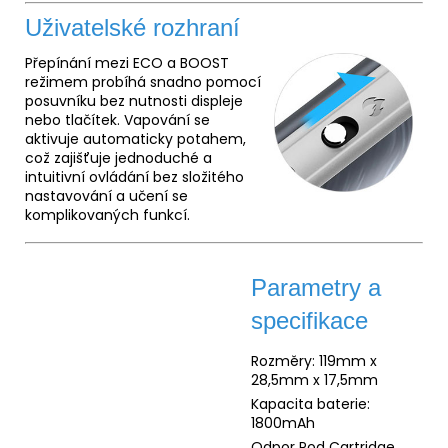
Uživatelské rozhraní
Přepínání mezi ECO a BOOST
režimem probíhá snadno pomocí
posuvníku bez nutnosti displeje
nebo tlačítek. Vapování se
aktivuje automaticky potahem,
což zajišťuje jednoduché a
intuitivní ovládání bez složitého
nastavování a učení se
komplikovaných funkcí.
Parametry a
specifikace
Rozměry: 119mm x
28,5mm x 17,5mm
Kapacita baterie:
1800mAh
Odpor Pod Cartridge