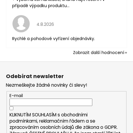
případě výpadku produktu...
Hodnocení obchodu je 5 z 5 hvězdiček.
4.8.2026
Rychlé a pohodové vyřízení objednávky.
Zobrazit další hodnocení
Z
á
Odebírat newsletter
p
Nezmeškejte žádné novinky či slevy!
a
t
E-mail
í
KLIKNUTÍM SOUHLASÍM s
obchodními
podmínkami,
reklamačním řádem a se
zpracováním osobních údajů dle zákona o
GDPR
.