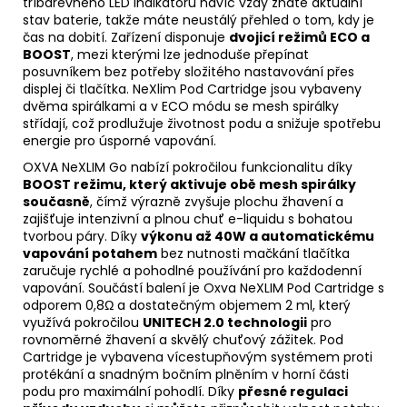
tříbarevného LED indikátoru navíc vždy znáte aktuální
stav baterie, takže máte neustálý přehled o tom, kdy je
čas na dobití. Zařízení disponuje
dvojicí režimů ECO a
BOOST
, mezi kterými lze jednoduše přepínat
posuvníkem bez potřeby složitého nastavování přes
displej či tlačítka. NeXlim Pod
Cartridge
jsou vybaveny
dvěma spirálkami a v ECO módu se mesh spirálky
střídají, což prodlužuje životnost podu a snižuje spotřebu
energie pro úsporné vapování.
OXVA NeXLIM Go nabízí pokročilou funkcionalitu díky
BOOST režimu, který aktivuje obě mesh spirálky
současně
, čímž výrazně zvyšuje plochu žhavení a
zajišťuje intenzivní a plnou chuť e-liquidu s bohatou
tvorbou páry. Díky
výkonu až 40W a automatickému
vapování potahem
bez nutnosti mačkání tlačítka
zaručuje rychlé a pohodlné používání pro každodenní
vapování. Součástí balení je Oxva NeXLIM Pod Cartridge s
odporem 0,8Ω a dostatečným objemem 2 ml, který
využívá pokročilou
UNITECH 2.0 technologii
pro
rovnoměrné žhavení a skvělý chuťový zážitek. Pod
Cartridge je vybavena vícestupňovým systémem proti
protékání a snadným bočním plněním v horní části
podu pro maximální pohodlí. Díky
přesné regulaci