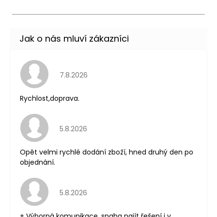
Hodnocení obchodu je 5 z 5 hvězdiček.
7.8.2026
Rychlost,doprava.
Hodnocení obchodu je 5 z 5 hvězdiček.
5.8.2026
Opět velmi rychlé dodání zboží, hned druhý den po
objednání.
Hodnocení obchodu je 5 z 5 hvězdiček.
5.8.2026
+ Výborná komunikace, snaha najít řešení i v