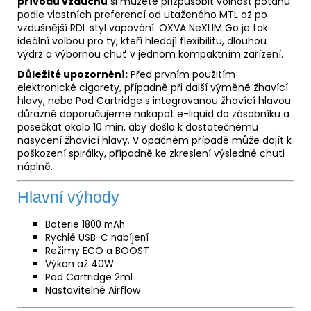
přívodu vzduchu
si můžete přizpůsobit volnost potahu
podle vlastních preferencí od utaženého
MTL
až po
vzdušnější RDL styl vapování. OXVA NeXLIM Go je tak
ideální volbou pro ty, kteří hledají flexibilitu, dlouhou
výdrž a výbornou chuť v jednom kompaktním zařízení.
Důležité upozornění:
Před prvním použitím
elektronické cigarety, případně při další výměně žhavící
hlavy, nebo Pod Cartridge s integrovanou žhavící hlavou
důrazně doporučujeme nakapat
e-liquid
do zásobníku a
posečkat okolo 10 min, aby došlo k dostatečnému
nasycení žhavící hlavy. V opačném případě může dojít k
poškození spirálky, případně ke zkreslení výsledné chuti
náplně.
Hlavní výhody
Baterie 1800 mAh
Rychlé USB-C nabíjení
Režimy ECO a BOOST
Výkon až 40W
Pod Cartridge 2ml
Nastavitelné
Airflow