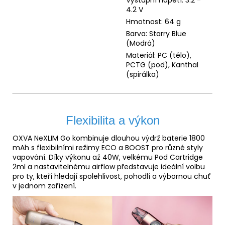
Výstupní napětí: 3.2 -
4.2 V
Hmotnost:
64 g
Barva: Starry Blue
(Modrá)
Materiál: PC (tělo),
PCTG (pod), Kanthal
(spirálka)
Flexibilita a výkon
OXVA NeXLIM Go kombinuje dlouhou výdrž baterie 1800
mAh s flexibilními režimy ECO a BOOST pro různé styly
vapování. Díky výkonu až 40W, velkému Pod Cartridge
2ml a nastavitelnému airflow představuje ideální volbu
pro ty, kteří hledají spolehlivost, pohodlí a výbornou chuť
v jednom zařízení.