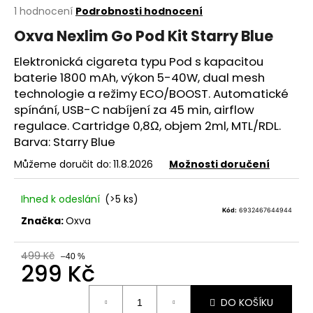
Průměrné
1 hodnocení
Podrobnosti hodnocení
a
hodnocení
j
Oxva Nexlim Go Pod Kit Starry Blue
produktu
í
je
Elektronická cigareta typu Pod s kapacitou
5,0
t
baterie
1800 mAh, výkon 5-40W, dual mesh
z
?
5
technologie a režimy ECO/BOOST. Automatické
hvězdiček.
spínání, USB-C nabíjení za 45 min,
airflow
regulace.
Cartridge
0,8Ω, objem 2ml,
MTL
/RDL.
Barva: Starry Blue
HLEDAT
Můžeme doručit do:
11.8.2026
Možnosti doručení
Ihned k odeslání
(>5 ks)
Kód:
6932467644944
D
Značka:
Oxva
o
p
499 Kč
–40 %
299 Kč
o
r
Měrná
u
DO KOŠÍKU
cena: