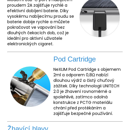
proudem 2A zajišťuje rychlé a
efektivní dobíjení baterie. Díky
vysokému nabíjecímu proudu se
baterie dobije rychle a můžete
pokračovat ve vapování bez
dlouhých čekacích dob, což je
ideální pro aktivní uživatele
elektronických cigaret.
Pod Cartridge
NeXLIM Pod Cartridge s objemem
2ml a odporem 0,8Ω nabízí
dlouhou výdrž a čistý chuťový
zážitek. Díky technologii UNITECH
2.0 je žhavení rovnoměrné a
spolehlivé, zatímco odolná
konstrukce z PCTG materiálu
chrání před protékáním a
zajišťuje bezpečné používání.
Žhavící hlavy