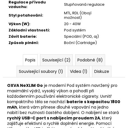
Regulace přívodu
Stupňovaná regulace
vzduchu
:
MTL, RDL (Obojí
Styl potahování
:
možnost)
Výkon (W)
:
20 - 40W
Základní vlastnosti
:
Pod systém
Závit baterie
:
Speciální (POD, aj)
Způsob plnění
:
Boční (Cartridge)
Popis
Související (2)
Podobné (8)
Související soubory (1)
Videa (1)
Diskuze
OXVA NeXLIM Go
je moderní Pod systém navržený pro
maximální výdrž, vysoký výkon a pohodlí při
každodenním používání elektronické cigarety. Uvnitř
kompaktního těla se nachází
baterie
s kapacitou 1800
mAh
, která vám přinese dlouhé vapování na jedno
nabití bez nutnosti častého dobíjení. O nabíjení se stará
rychlý USB-C port s nabíjecím proudem 2A
, který
zajišťuje efektivní a rychlé doplnění energie. Pomocí