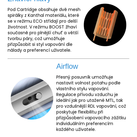
Pod Cartridge obsahuje dvě mesh
spirálky z Kanthal materiálu, které
se v režimu ECO střídají pro delší
životnost. V režimu BOOST žhaví
současně pro plnější chuť a větší
tvorbu páry, což umožňuje
přizpůsobit si styl vapování dle
nálady a preferencí uživatele.
Airflow
Přesný posuvník umožňuje
nastavit volnost potahu podle
vlastního stylu vapování.
Regulace přívodu vzduchu je
ideální jak pro utažené MTL, tak
pro vzdušnější RDL vapování, což
poskytuje flexibilitu při
přizpůsobení vapovacího zážitku
individuálním preferencím
každého uživatele.