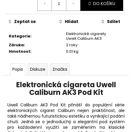
č
DO KOŠÍKU
cena:
u
j
e
Zeptat se
Hlídat
Sdílet
m
e
Elektronické cigarety
Kategorie
:
Uwell Caliburn AK3
Záruka
:
2 roky
DEKANG
Hmotnost
:
0.01 kg
DESERT
SHIP
10ML
Popis
Diskuze
Značka
18MG
155
Elektronická cigareta Uwell
Kč
Původně:
Caliburn AK3 Pod Kit
195
Kč
Uwell Caliburn AK3 Pod Kit přináší do populární série
elektronických cigaret Caliburn nejen praktičnost, ale
také nádhernou futuristickou estetiku a vynikající podání
chuti. Jedná se o jednoduchý a elegantní pod systém
pro každodenní využití se zaměřením na klasické