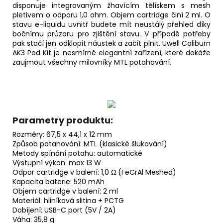
disponuje integrovaným žhavícím tělískem s mesh
pletivem o odporu 1,0 ohm. Objem cartridge činí 2 ml. O
stavu e-liquidu uvnitř budete mít neustálý přehled díky
bočnímu průzoru pro zjištění stavu. V případě potřeby
pak stačí jen odklopit
náustek
a začít plnit. Uwell Caliburn
AK3 Pod Kit je nesmírně elegantní zařízení, které dokáže
zaujmout všechny milovníky MTL potahování.
Parametry produktu:
Rozměry: 67,5 x 44,1 x 12 mm
Způsob potahování: MTL (klasické šlukování)
Metody spínání potahu: automatické
Výstupní výkon: max 13 W
Odpor cartridge v balení: 1,0 Ω (FeCrAl Meshed)
Kapacita baterie: 520 mAh
Objem cartridge v balení: 2 ml
Materiál: hliníková slitina + PCTG
Dobíjení: USB-C port (5V / 2A)
Váha: 35,8 g