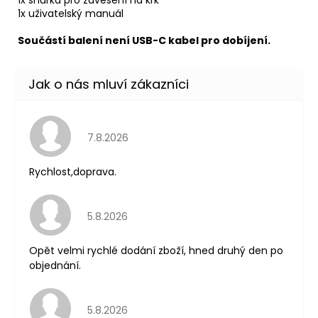
1x šňůrka pro zavěšení na krk
1x uživatelský manuál
Součástí balení není USB-C kabel pro dobíjení.
Hodnocení obchodu je 5 z 5 hvězdiček.
7.8.2026
Rychlost,doprava.
Hodnocení obchodu je 5 z 5 hvězdiček.
5.8.2026
Opět velmi rychlé dodání zboží, hned druhý den po
objednání.
Hodnocení obchodu je 5 z 5 hvězdiček.
5.8.2026