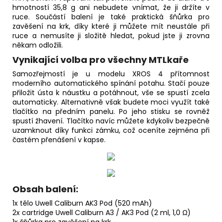
hmotností 35,8 g ani nebudete vnímat, že ji držíte v
ruce. Součástí balení je také praktická šňůrka pro
zavěšení na krk, díky které ji můžete mít neustále při
ruce a nemusíte ji složitě hledat, pokud jste ji zrovna
někam odložili.
Vynikající volba pro všechny MTLkaře
Samozřejmostí je u modelu XROS 4 přítomnost
moderního automatického spínání potahu. Stačí pouze
přiložit ústa k náustku a potáhnout, vše se spustí zcela
automaticky. Alternativně však budete moci využít také
tlačítko na předním panelu. Po jeho stisku se rovněž
spustí žhavení. Tlačítko navíc můžete kdykoliv bezpečně
uzamknout díky funkci zámku, což oceníte zejména při
častém přenášení v kapse.
Obsah balení:
1x tělo Uwell Caliburn AK3 Pod (520 mAh)
2x cartridge Uwell Caliburn A3 / AK3 Pod (2 ml, 1,0 Ω)