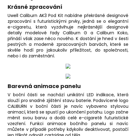
Krásné zpracování
Uwell Caliburn AK3 Pod Kit nabídne překrásné designové
zpracování s futuristickými prvky, jedná se o elegantní
e-cigaretu, která vyzdvihuje nejkrásnější designové
detaily modelové řady Caliburn G a Caliburn Koko,
přináší však zase něco nového. K dostání je hned v šesti
pestrých a moderně zpracovaných barvách, které se
skvěle hodí pro jakoukoliv příležitost, do společnosti,
nebo i do zaměstnání.
Barevná animace panelu
V boční části se nachází unikátní LED indikace, která
slouží pro snadné zjištění stavu baterie. Podsvícené logo
CALIBURN v boční části je navíc vybaveno stylovou
animací, která se spustí po ukončení potahu. Logo začne
měnit svou barvu a dodá celé e-cigaretě futuristické
vzezření. Funkci animace bočního panelu si navíc
můžete v případě potřeby kdykoliv deaktivovat, postačí
jen třikrát odpojit cartridge od těla.