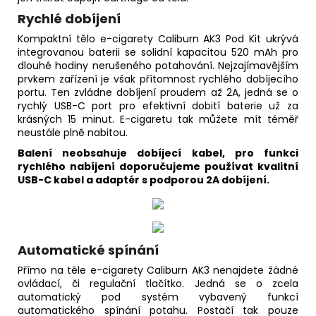
Rychlé dobíjení
Kompaktní tělo e-cigarety Caliburn AK3 Pod Kit ukrývá
integrovanou baterii se solidní kapacitou 520 mAh pro
dlouhé hodiny nerušeného potahování. Nejzajímavějším
prvkem zařízení je však přítomnost rychlého dobíjecího
portu. Ten zvládne dobíjení proudem až 2A, jedná se o
rychlý USB-C port pro efektivní dobití baterie už za
krásných 15 minut. E-cigaretu tak můžete mít téměř
neustále plně nabitou.
Balení neobsahuje dobíjecí kabel, pro funkci
rychlého nabíjení doporučujeme používat kvalitní
USB-C kabel a adaptér s podporou 2A dobíjení.
Automatické spínání
Přímo na těle e-cigarety Caliburn AK3 nenajdete žádné
ovládací, či regulační tlačítko. Jedná se o zcela
automatický pod systém vybavený funkcí
automatického spínání potahu. Postačí tak pouze