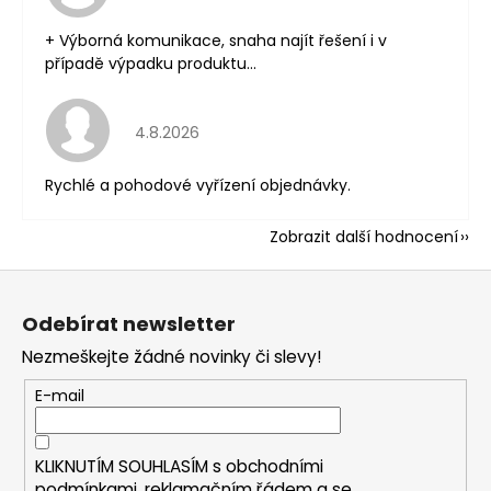
+ Výborná komunikace, snaha najít řešení i v
případě výpadku produktu...
Hodnocení obchodu je 5 z 5 hvězdiček.
4.8.2026
Rychlé a pohodové vyřízení objednávky.
Zobrazit další hodnocení
Z
á
Odebírat newsletter
p
Nezmeškejte žádné novinky či slevy!
a
t
E-mail
í
KLIKNUTÍM SOUHLASÍM s
obchodními
podmínkami,
reklamačním řádem a se