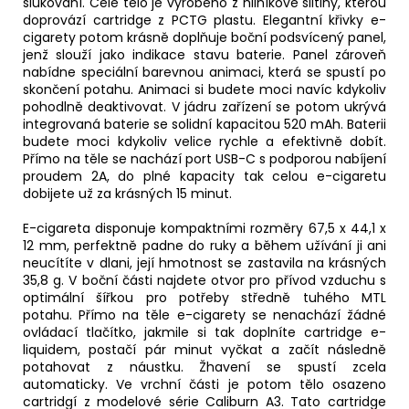
šlukování. Celé tělo je vyrobeno z hliníkové slitiny, kterou
doprovází
cartridge
z PCTG plastu. Elegantní křivky e-
cigarety potom krásně doplňuje boční podsvícený panel,
jenž slouží jako indikace stavu
baterie
. Panel zároveň
nabídne speciální barevnou animaci, která se spustí po
skončení potahu. Animaci si budete moci navíc kdykoliv
pohodlně deaktivovat. V jádru zařízení se potom ukrývá
integrovaná baterie se solidní kapacitou 520 mAh. Baterii
budete moci kdykoliv velice rychle a efektivně dobít.
Přímo na těle se nachází port USB-C s podporou nabíjení
proudem 2A, do plné kapacity tak celou e-cigaretu
dobijete už za krásných 15 minut.
E-cigareta disponuje kompaktními rozměry 67,5 x 44,1 x
12 mm, perfektně padne do ruky a během užívání ji ani
neucítíte v dlani, její hmotnost se zastavila na krásných
35,8 g. V boční části najdete otvor pro přívod vzduchu s
optimální šířkou pro potřeby středně tuhého
MTL
potahu. Přímo na těle e-cigarety se nenachází žádné
ovládací tlačítko, jakmile si tak doplníte cartridge e-
liquidem, postačí pár minut vyčkat a začít následně
potahovat z náustku. Žhavení se spustí zcela
automaticky. Ve vrchní části je potom tělo osazeno
cartridgí z modelové série Caliburn A3. Tato cartridge