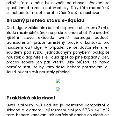
přiložit ústa k náustku a začít potahovat, žhavení se
spustí ihned a zcela automaticky. Díky této metodě už
se nebudete muset starat o žádné složité nastavení.
Snadný přehled stavu e-liquidu
Cartridge v základním balení disponuje objemem 2 ml a
klade maximální důraz na prokreslenou chuť. Pro snadné
zjištění stavu e-liquidu uvnitř cartridge poslouží
transparentní průzor umístěný právě u kontaktu pro
nasazení cartridge. V případě, že se dostanete s e-
liquidem pod rysku, jednoduchým pohybem odklopíte
náustek a doplníte si
e-liquid
zpět do plné kapacity. Celý
proces zabere jen pár vteřin. Díky průzoru se navíc
nemůže stát, že by vám došel během potahování e-
liquid
, budete mít neustálý přehled.
Praktická skladnost
Uwell Caliburn AK3 Pod Kit je nesmírně kompaktní a
skladná e-cigareta. Její rozměry činí jen 67,5 x 44,1 x 12
mm, během vapování tak perfektně padne do dlaně a s