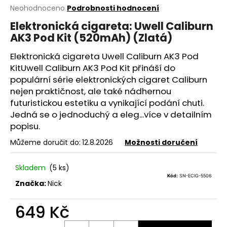
Průměrné
Neohodnoceno
Podrobnosti hodnocení
a
hodnocení
j
Elektronická cigareta: Uwell Caliburn
produktu
AK3 Pod Kit (520mAh) (Zlatá)
í
je
0,0
t
Elektronická cigareta Uwell Caliburn AK3 Pod
z
?
5
KitUwell Caliburn AK3 Pod Kit přináší do
hvězdiček.
populární série elektronických cigaret Caliburn
nejen praktičnost, ale také nádhernou
futuristickou estetiku a vynikající podání chuti.
Jedná se o jednoduchý a eleg...více v detailním
HLEDAT
popisu.
Můžeme doručit do:
12.8.2026
Možnosti doručení
D
Skladem
(5 ks)
o
Kód:
SN-ECIG-5506
p
Značka:
Nick
o
r
649 Kč
u
Měrná