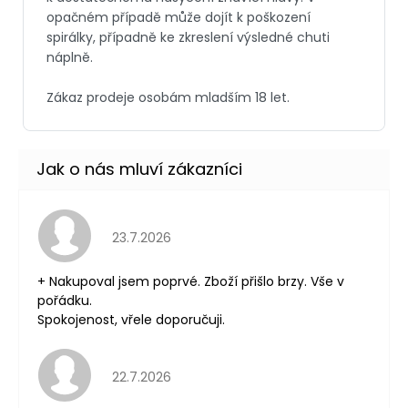
Hodnocení obchodu je 5 z 5 hvězdiček.
23.7.2026
+ Nakupoval jsem poprvé. Zboží přišlo brzy. Vše v
pořádku.
Spokojenost, vřele doporučuji.
Hodnocení obchodu je 5 z 5 hvězdiček.
22.7.2026