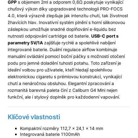
GPP
s objemem 2ml a odporem 0,6Ω poskytuje vynikající
chuťový výkon díky upgradované technologii PRO-FOCS
4.0, která výrazně zlepšuje jak intenzitu chuti, tak životnost
žhavících hlav. Inovativní systém plnění s horní silikonovou
záslepkou umožňuje snadné doplňování e-liquidu bez
nutnosti odpojování cartridge od baterie.
USB-C port s
parametry 5V/1A
zajišťuje rychlé a spolehlivé nabíjení
integrované baterie. Duální regulace airflow kombinuje
manuální ovládání pomocí boční páčky s možností otočení
podu pro jemné doladění tuhosti potahu. Toto zařízení je
ideální volbou pro uživatele, kteří hledají spolehlivou
elektronickou cigaretu s prémiovou konstrukcí, vynikající
chutí a nenáročnou obsluhou. Elegantní zpracování a
rozmanitá barevná paleta činí z Caliburn G4 Mini nejen
funkční, ale i stylový doplněk pro každodenní vapování.
Klíčové vlastnosti
Kompaktní rozměry 112,7 x 24,1 x 14 mm
Integrovaná baterie 1100mAh