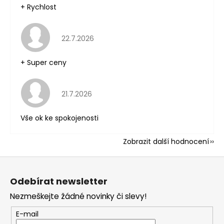
+ Rychlost
Hodnocení obchodu je 5 z 5 hvězdiček.
22.7.2026
+ Super ceny
Hodnocení obchodu je 5 z 5 hvězdiček.
21.7.2026
Vše ok ke spokojenosti
Zobrazit další hodnocení
Z
á
Odebírat newsletter
p
Nezmeškejte žádné novinky či slevy!
a
t
E-mail