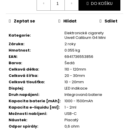
č
DO KOŠÍKU
cena:
u
j
e
Zeptat se
Hlídat
Sdílet
m
e
Elektronické cigarety
Kategorie
:
Uwell Caliburn G4 Mini
Záruka
:
2 roky
ELF
Hmotnost
:
0.055 kg
BAR
EAN
:
6941736553856
ELFLIQ
Barva
:
Šedá
-
SALT
Celková délka
:
110 - 120mm
E-
Celková šířka
:
20 - 30mm
LIQUID
Celková tloušťka
:
10 - 20mm
-
STRAWBERRY
Displej
:
LED indikace
KIWI
Druh napájení
:
Integrovaná baterie
-
Kapacita baterie [mAh]
:
1000 - 1500mAh
10ML
Kapacita e-liquidu [ml]
:
1 - 2ml
-
10MG
Možnosti nabíjení
:
USB-C
Náustek
:
Placatý
185
Kč
Odpor spirály
:
0,6 ohm