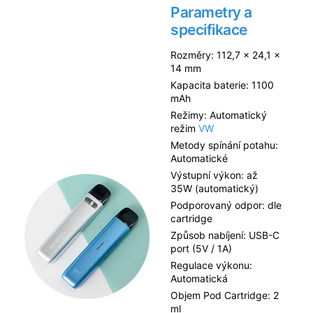
Parametry a
specifikace
Rozměry: 112,7 x 24,1 x
14 mm
Kapacita baterie: 1100
mAh
Režimy: Automatický
režim
VW
Metody spínání potahu:
Automatické
Výstupní výkon: až
35W (automatický)
Podporovaný odpor: dle
cartridge
Způsob nabíjení: USB-C
port (5V / 1A)
Regulace výkonu:
Automatická
Objem Pod Cartridge: 2
ml