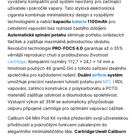
vyvážený kompaktní pod systém navržený pro začínající
uživatele i pokročilé vapery. Tato stylová elektronická
cigareta kombinuje minimalistický design s vyspělými
technologiemi a nabízí
kapacitu
baterie
1100mAh
pro
celodenní vapování bez nutnosti častého dobíjení.
Automatické spínání potahu
eliminuje potřebu ovládacích
tlačítek a zajišťuje maximálně jednoduchou obsluhu.
Revoluční technologie
PRO-FOCS 4.0
garantuje až o 35%
věrnější reprodukci chuti a prodlouženou životnost
cartridge
. Kompaktní rozměry 112,7 x 24,1 x 14 mm a
hmotnost pouhých 46 gramů činí z tohoto zařízení ideálního
společníka pro každodenní nošení.
Duální
airflow
systém
umožňuje precizní nastavení tuhosti potahu pro
MTL
i RDL
vapování, zatímco konstrukce z polykarbonátu a PCTG
materiálů zajišťuje odolnost a dlouhodobou spolehlivost.
Výstupní výkon až 35W se automaticky přizpůsobuje
odporu připojené cartridge pro optimální vapovací zážitek.
Caliburn G4 Mini Pod Kit vyniká především svojí uživatelskou
přívětivostí a pokročilými funkcemi zabalenými do
elegantního minimalističtého těla.
Cartridge Uwell Caliburn