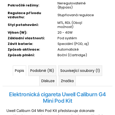
Původně:
Neregulovatelné
Pokročilé režimy
:
245
(Bypass)
Kč
Regulace přívodu
Stupňovaná regulace
vzduchu
:
MTL, RDL (Obojí
Styl potahování
:
možnost)
Výkon (W)
:
20 - 40W
Základní vlastnosti
:
Pod systém
Závit baterie
:
Speciální (POD, aj)
Způsob aktivace
:
Automatické
Způsob plnění
:
Boční (Cartridge)
Popis
Podobné (16)
Související soubory (1)
Diskuze
Značka
Elektronická cigareta Uwell Caliburn G4
Mini Pod Kit
Uwell Caliburn G4 Mini Pod Kit představuje dokonale