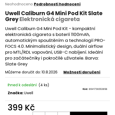
Průměrné
Neohodnoceno
Podrobnosti hodnocení
a
hodnocení
j
Uwell Caliburn G4 Mini Pod Kit Slate
produktu
Grey
Elektronická cigareta
í
je
0,0
t
Uwell Caliburn G4 Mini Pod Kit - kompaktní
z
?
5
elektronická cigareta s baterií 1100mAh,
hvězdiček.
automatickým spouštěním a technologií PRO-
FOCS 4.0. Minimalistický design, duální
airflow
pro
MTL
/RDL vapování, USB-C nabíjení. Ideální
pro začátečníky i pokročilé uživatele. Barva:
HLEDAT
Slate Grey
Můžeme doručit do:
10.8.2026
Možnosti doručení
D
Ihned k odeslání
(4 ks)
o
Kód:
6941736553856
p
Značka:
Uwell
o
r
399 Kč
u
Měrná