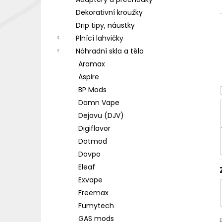
DEKANG DESERT SHIP 10ML 18MG
l
Dekorativní kroužky
155 Kč
Původně:
195 Kč
Drip tipy, náustky
Plnící lahvičky
Náhradní skla a těla
Aramax
Aspire
BP Mods
Damn Vape
Dejavu (DJV)
Digiflavor
Dotmod
Dovpo
Eleaf
Exvape
Freemax
Fumytech
GAS mods