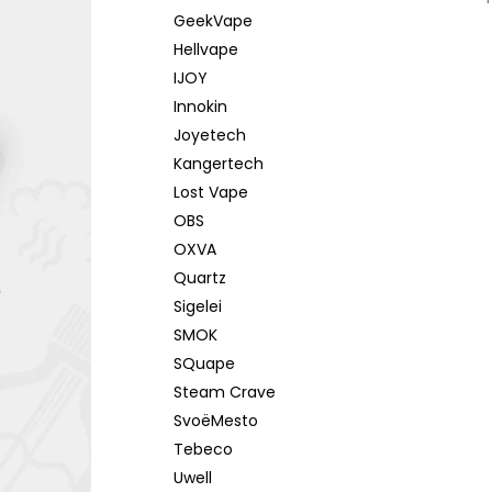
GeekVape
Hellvape
IJOY
Innokin
Joyetech
Kangertech
Lost Vape
OBS
OXVA
Quartz
Sigelei
SMOK
SQuape
Steam Crave
SvoëMesto
Tebeco
Uwell