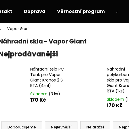
ntakt
Doprava
Věrnostní program
Akce
Vapor Giant
Co potřebujete najít?
Náhradní skla - Vapor Giant
Nejprodávanější
HLEDAT
Náhradní tělo PC
Náhradní
Tank pro Vapor
polykarbo
Doporučujeme
Giant Kronos 2 S
sklo pro Va
RTA (4ml)
Giant Kron
RTA (1ks)
Skladem
(3 ks)
170 Kč
Skladem
(1
170 Kč
Ř
a
Doporučujeme
Nejlevnější
Nejdražší
Nejp