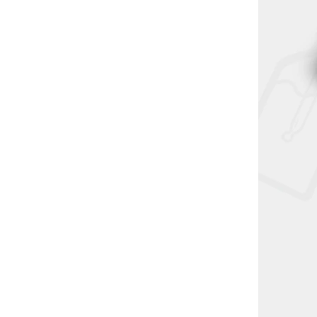
V-SN-ND-3782
átové
ronos 2
ové sklo