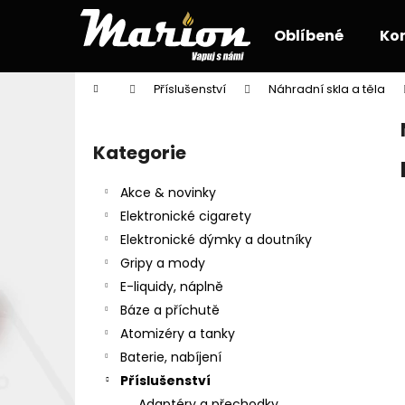
K
Přejít
na
o
Oblíbené
Ko
obsah
Zpět
Zpět
š
do
do
í
Domů
Příslušenství
Náhradní skla a těla
k
obchodu
obchodu
P
o
Kategorie
Přeskočit
s
kategorie
t
Akce & novinky
r
Elektronické cigarety
a
Elektronické dýmky a doutníky
n
Gripy a mody
n
E-liquidy, náplně
í
Báze a příchutě
p
Atomizéry a tanky
a
Baterie, nabíjení
n
Příslušenství
e
Adaptéry a přechodky