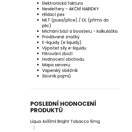
Elektronická faktura
Newlettery - AKČNÍ NABíDKY
Hlídací pes
MLT (pusa/plíce) / DL (přímo do
plic)
Míchání bází a boosteru - kalkulačka
Prodávané značky
E-liquidy (e liquidy)
Výpočet síly e-liquidu
Filtrování zboží
Hodnocení obchodu
Mapa serveru
Vaperský oběžník
Slovník pojmů
POSLEDNÍ HODNOCENÍ
PRODUKTŮ
Liqua 4x10ml Bright Tobacco 6mg
|
Hodnocení produktu je 5 z 5 hvězdiček.