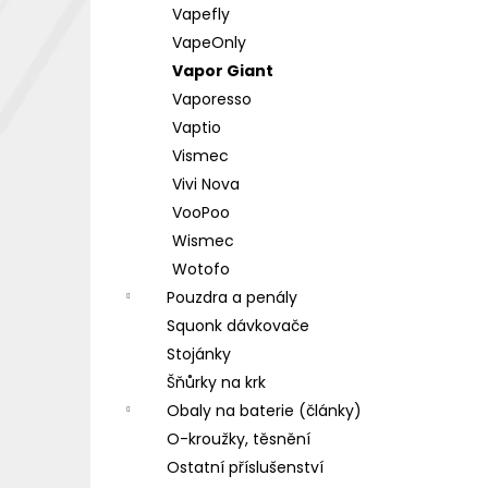
Vapefly
VapeOnly
Vapor Giant
Vaporesso
Vaptio
Vismec
Vivi Nova
VooPoo
Wismec
Wotofo
Pouzdra a penály
Squonk dávkovače
Stojánky
Šňůrky na krk
Obaly na baterie (články)
O-kroužky, těsnění
Ostatní příslušenství