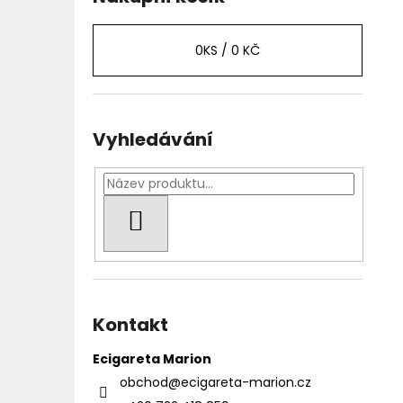
0
KS /
0 KČ
Vyhledávání
HLEDAT
Kontakt
Ecigareta Marion
obchod
@
ecigareta-marion.cz