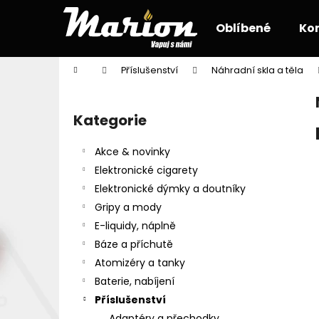
K
Přejít
na
o
Oblíbené
Ko
obsah
Zpět
Zpět
š
do
do
í
Domů
Příslušenství
Náhradní skla a těla
k
obchodu
obchodu
P
o
Kategorie
Přeskočit
s
kategorie
t
Akce & novinky
r
Elektronické cigarety
a
Elektronické dýmky a doutníky
n
Gripy a mody
n
E-liquidy, náplně
í
Báze a příchutě
p
Atomizéry a tanky
a
Baterie, nabíjení
n
Příslušenství
e
Adaptéry a přechodky