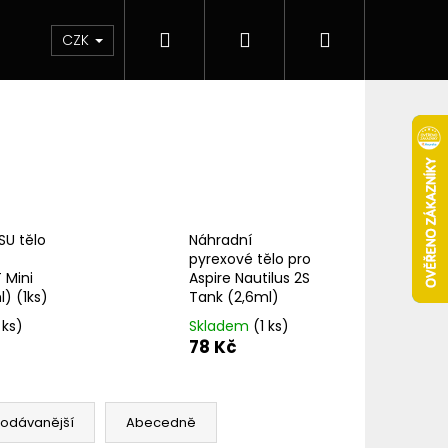
Hledat
Přihlášení
Nákupní
 & novinky
Elektronické cigarety
Elektro
CZK
košík
SU tělo
Náhradní
pyrexové tělo pro
 Mini
Aspire Nautilus 2S
) (1ks)
Tank (2,6ml)
 ks)
Skladem
(1 ks)
78 Kč
Následující
rodávanější
Abecedně