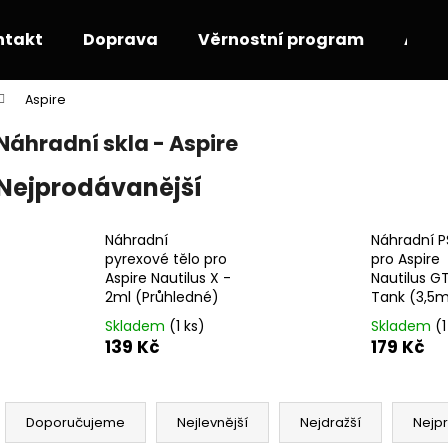
ntakt
Doprava
Věrnostní program
Akce
Aspire
Co potřebujete najít?
Náhradní skla - Aspire
Nejprodávanější
HLEDAT
Náhradní
Náhradní P
pyrexové tělo pro
pro Aspire
Doporučujeme
Aspire Nautilus X -
Nautilus GT
2ml (Průhledné)
Tank (3,5ml
Skladem
(1 ks)
Skladem
(1
139 Kč
179 Kč
Ř
a
Doporučujeme
Nejlevnější
Nejdražší
Nejp