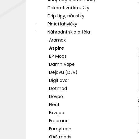
DEKANG DESERT SHIP 10ML 18MG
l
Dekorativní kroužky
155 Kč
Původně:
195 Kč
Drip tipy, náustky
Plnící lahvičky
Náhradní skla a těla
Aramax
Aspire
BP Mods
Damn Vape
Dejavu (DJV)
Digiflavor
Dotmod
Dovpo
Eleaf
Exvape
Freemax
Fumytech
GAS mods