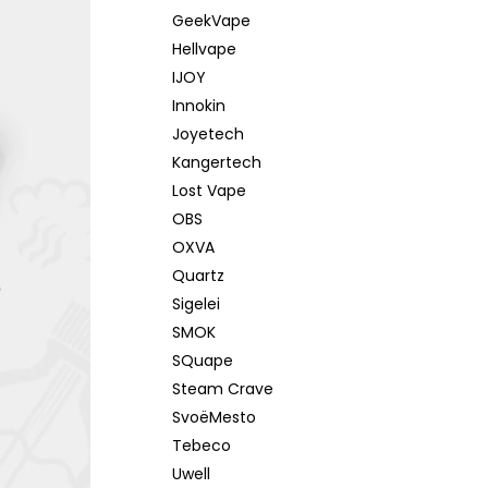
GeekVape
Hellvape
IJOY
Innokin
Joyetech
Kangertech
Lost Vape
OBS
OXVA
Quartz
Sigelei
SMOK
SQuape
Steam Crave
SvoëMesto
Tebeco
Uwell