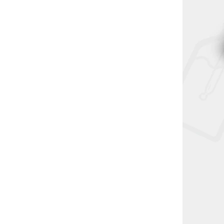
V-SN-ND-3972
V-SN-ND-3755
 Aspire
Náhradní pyrexové tělo pro
(3,5ml)
Aspire Nautilus 2S Tank
(2,6ml)
Skladem
(1 ks)
78 Kč
DO KOŠÍKU
spire
Náhradní pyrexové tělo Aspire
nk je
Nautilus 2S je kompatibilní se