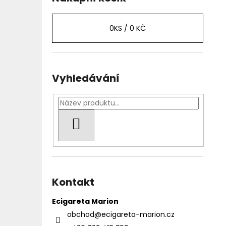
0
KS /
0 KČ
Vyhledávání
HLEDAT
Kontakt
Ecigareta Marion
obchod
@
ecigareta-marion.cz