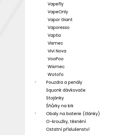
Vapefly
VapeOnly
Vapor Giant
Vaporesso
Vaptio
Vismec
Vivi Nova
VooPoo
Wismec
Wotofo
Pouzdra a penály
Squonk dávkovače
Stojánky
Šňůrky na krk
Obaly na baterie (články)
O-kroužky, těsnění
Ostatní příslušenství