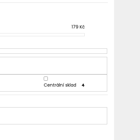
TER IMPERIA 5X10ML
č
179
Kč
Centrální sklad
4