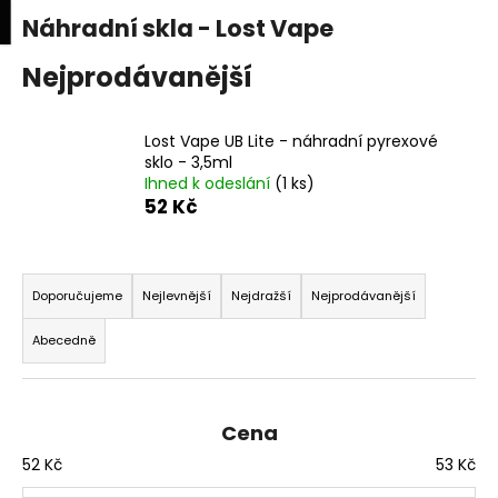
K
upní
Menu
ní
Náhradní skla - Lost Vape
Přejít
o
na
Zpět
Zpět
k
š
obsah
Nejprodávanější
í
C
k
Lost Vape UB Lite - náhradní pyrexové
o
sklo - 3,5ml
p
Ihned k odeslání
(1 ks)
o
52 Kč
t
ř
Ř
e
a
Doporučujeme
Nejlevnější
Nejdražší
Nejprodávanější
b
z
Abecedně
u
e
j
n
e
í
Cena
t
p
e
52
Kč
53
Kč
r
n