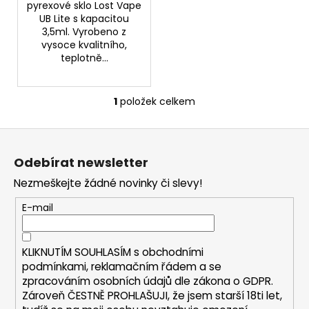
245
pyrexové sklo Lost Vape
Kč
UB Lite s kapacitou
3,5ml. Vyrobeno z
vysoce kvalitního,
teplotně...
1
položek celkem
O
v
Z
l
á
á
Odebírat newsletter
d
p
a
Nezmeškejte žádné novinky či slevy!
a
c
t
E-mail
í
í
p
r
KLIKNUTÍM SOUHLASÍM s
obchodními
v
podmínkami,
reklamačním řádem a se
k
zpracováním osobních údajů dle zákona o
GDPR
.
y
Zároveň ČESTNĚ PROHLAŠUJI, že jsem starší 18ti let,
v