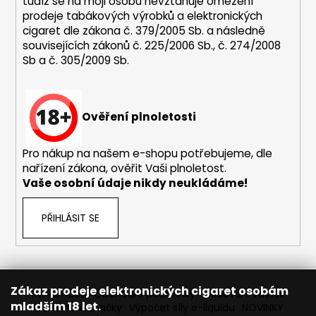
tudíž se na moji osobu nevztahuje omezení
ý
prodeje tabákových výrobků a elektronických
p
cigaret dle zákona č. 379/2005 Sb. a následně
i
souvisejících zákonů č. 225/2006 Sb., č. 274/2008
s
Sb a č. 305/2009 Sb.
u
Ověření plnoletosti
Pro nákup na našem e-shopu potřebujeme, dle
nařízení zákona, ověřit Vaši plnoletost.
Vaše osobní údaje nikdy neukládáme!
PŘIHLÁSIT SE
Zákaz prodeje elektronických cigaret osobám
Reklamace
Obchodní podmínky
Sledování zásilek
mladším 18 let.
Prodávané značky
Výpočet síly e-liquidu
NOVINKY