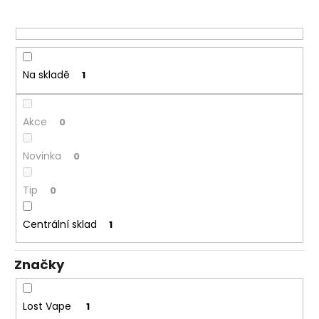
o
a
d
j
u
í
k
t
t
Na skladě
1
?
ů
Akce
0
Novinka
0
HLEDAT
Tip
0
Centrální sklad
D
1
o
p
Značky
o
r
u
Lost Vape
1