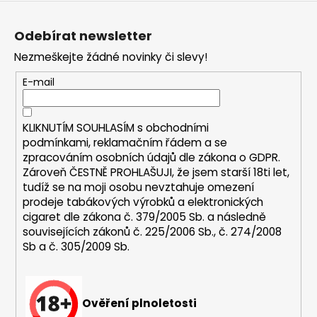
Z
a
á
j
Odebírat newsletter
p
í
Nezmeškejte žádné novinky či slevy!
a
t
t
E-mail
?
í
KLIKNUTÍM SOUHLASÍM s
obchodními
podmínkami,
reklamačním řádem a se
zpracováním osobních údajů dle zákona o
GDPR
.
HLEDAT
Zároveň ČESTNĚ PROHLAŠUJI, že jsem starší 18ti let,
tudíž se na moji osobu nevztahuje omezení
prodeje tabákových výrobků a elektronických
cigaret dle zákona č. 379/2005 Sb. a následně
D
souvisejících zákonů č. 225/2006 Sb., č. 274/2008
o
Sb a č. 305/2009 Sb.
p
o
r
u
Ověření plnoletosti