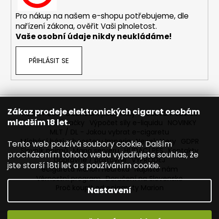
č
u
Pro nákup na našem e-shopu potřebujeme, dle
j
nařízení zákona, ověřit Vaši plnoletost.
e
Vaše osobní údaje nikdy neukládáme!
m
e
PŘIHLÁSIT SE
JOYETECH
BF
SS316
ATOMIZER
Zákaz prodeje elektronických cigaret osobám
Reklamace
Obchodní podmínky
Sledování zásilek
0,6OHM
mladším 18 let.
Prodávané značky
Výpočet síly e-liquidu
NOVINKY
45
MLT / DL - Jakou vybrat e-cigaretu
Kč
Míchání bází a boosteru Imperia
Newslettery
GDPR
Tento web používá soubory cookie. Dalším
Slovník pojmů
Mapa serveru
HLÍDACÍ PES
Kontakty
procházením tohoto webu vyjadřujete souhlas, že
Dopravné / poštovné
VÝPRODEJ
jste starší 18ti let a s používáním cookie.
ecigareta Marion Heureka
Napište nám
Věrnostní program
Doručení na Slovensko
Proč koupit od ecigarety Marion
Nastavení