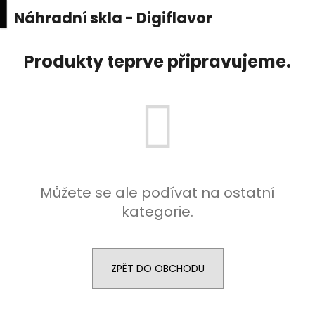
K
upní
Menu
ní
Náhradní skla - Digiflavor
Přejít
o
na
Zpět
Zpět
k
š
obsah
Produkty teprve připravujeme.
í
C
k
o
p
o
t
ř
e
Můžete se ale podívat na ostatní
b
kategorie.
u
j
e
ZPĚT DO OBCHODU
t
e
n