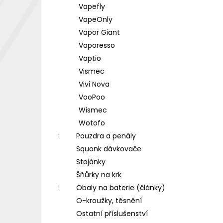
Vapefly
VapeOnly
Vapor Giant
Vaporesso
Vaptio
Vismec
Vivi Nova
VooPoo
Wismec
Wotofo
Pouzdra a penály
Squonk dávkovače
Stojánky
Šňůrky na krk
Obaly na baterie (články)
O-kroužky, těsnění
Ostatní příslušenství