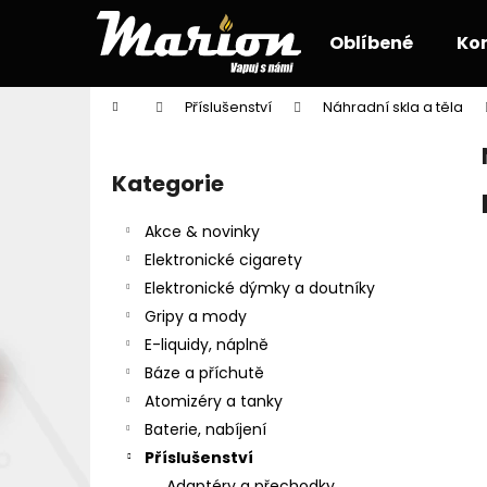
K
Přejít
na
o
Oblíbené
Ko
obsah
Zpět
Zpět
š
do
do
í
Domů
Příslušenství
Náhradní skla a těla
k
obchodu
obchodu
P
o
Kategorie
Přeskočit
s
kategorie
t
Akce & novinky
r
Elektronické cigarety
a
Elektronické dýmky a doutníky
n
Gripy a mody
n
E-liquidy, náplně
í
Báze a příchutě
p
Atomizéry a tanky
a
Baterie, nabíjení
n
Příslušenství
e
Adaptéry a přechodky