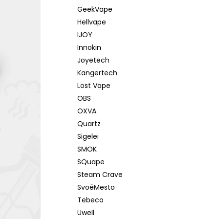
GeekVape
Hellvape
IJOY
Innokin
Joyetech
Kangertech
Lost Vape
OBS
OXVA
Quartz
Sigelei
SMOK
SQuape
Steam Crave
SvoëMesto
Tebeco
Uwell