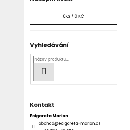
0
KS /
0 KČ
Vyhledávání
HLEDAT
Kontakt
Ecigareta Marion
obchod
@
ecigareta-marion.cz