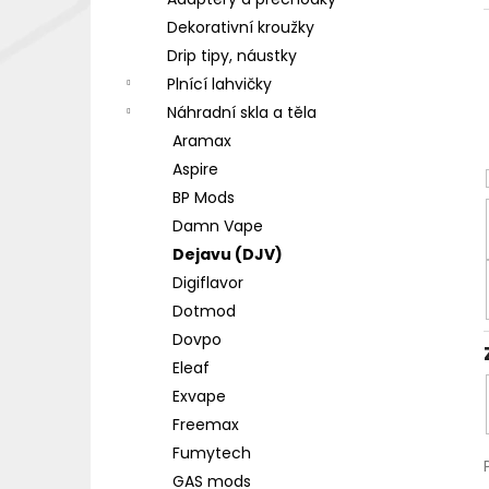
DEKANG DESERT SHIP 10ML 18MG
l
Dekorativní kroužky
155 Kč
Původně:
195 Kč
Drip tipy, náustky
Plnící lahvičky
Náhradní skla a těla
Aramax
Aspire
BP Mods
Damn Vape
Dejavu (DJV)
Digiflavor
Dotmod
Dovpo
Eleaf
Exvape
Freemax
Fumytech
GAS mods