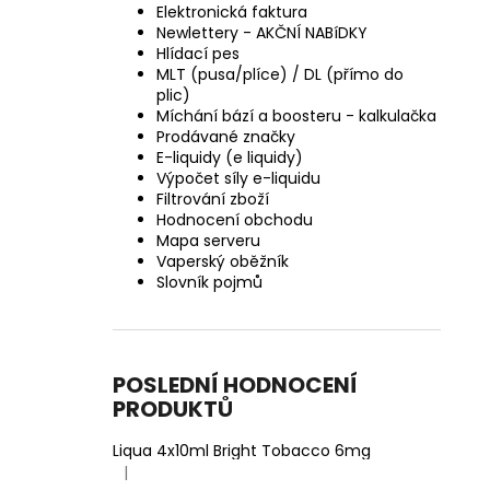
Elektronická faktura
Newlettery - AKČNÍ NABíDKY
Hlídací pes
MLT (pusa/plíce) / DL (přímo do
plic)
Míchání bází a boosteru - kalkulačka
Prodávané značky
E-liquidy (e liquidy)
Výpočet síly e-liquidu
Filtrování zboží
Hodnocení obchodu
Mapa serveru
Vaperský oběžník
Slovník pojmů
POSLEDNÍ HODNOCENÍ
PRODUKTŮ
Liqua 4x10ml Bright Tobacco 6mg
|
Hodnocení produktu je 5 z 5 hvězdiček.