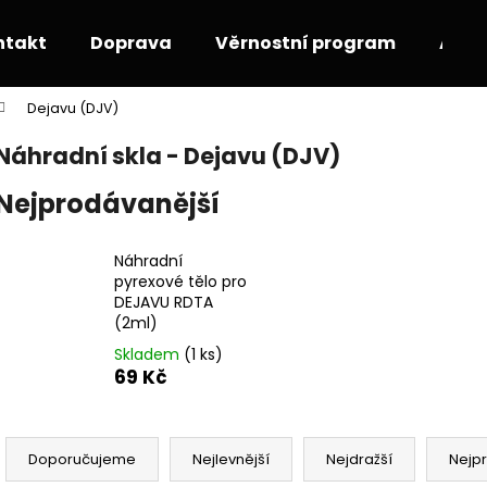
ntakt
Doprava
Věrnostní program
Akce
Dejavu (DJV)
Co potřebujete najít?
Náhradní skla - Dejavu (DJV)
Nejprodávanější
HLEDAT
Náhradní
pyrexové tělo pro
Doporučujeme
DEJAVU RDTA
(2ml)
Skladem
(1 ks)
69 Kč
Ř
a
Doporučujeme
Nejlevnější
Nejdražší
Nejp