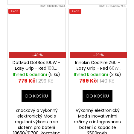
Kód:
810101177644
Kód:
6921426677413
AKCE
AKCE
–40 %
–29 %
DotMod DotBox 100W -
Innokin CoolFire Z60 -
Easy Grip - Red
100W
Easy Grip - Red
60W
Mod
Mod, 2500mAh
Ihned k odeslání
(5 ks)
Ihned k odeslání
(3 ks)
779 Kč
799 Kč
1 299 Kč
1 140 Kč
DO KOŠÍKU
DO KOŠÍKU
Značkový a výkonný
Výkonný elektronický
elektronický Mod s
Mod s inovativními
regulací výkonu a se
režimy a integrovanou
slotem pro baterii
baterií o kapacitě
18650/21700. Rozměry:
2500mAh.