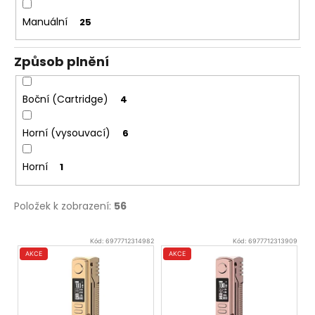
Manuální
25
Způsob plnění
Boční (Cartridge)
4
Horní (vysouvací)
6
Horní
1
Položek k zobrazení:
56
V
Kód:
6977712314982
Kód:
6977712313909
ý
AKCE
AKCE
p
i
s