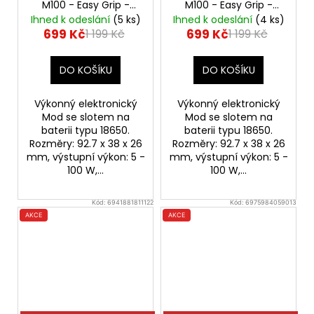
M100 - Easy Grip -
M100 - Easy Grip -
Interstellar
100W Mod
Gunmetal Gray
100W
Ihned k odeslání
(5 ks)
Ihned k odeslání
(4 ks)
Mod
699 Kč
699 Kč
1 199 Kč
1 199 Kč
DO KOŠÍKU
DO KOŠÍKU
Výkonný elektronický
Výkonný elektronický
Mod se slotem na
Mod se slotem na
baterii typu 18650.
baterii typu 18650.
Rozměry: 92.7 x 38 x 26
Rozměry: 92.7 x 38 x 26
mm, výstupní výkon: 5 -
mm, výstupní výkon: 5 -
100 W,...
100 W,...
Kód:
6941881811122
Kód:
6975984059013
AKCE
AKCE