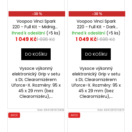
–38 %
–38 %
Voopoo Vinci Spark
Voopoo Vinci Spark
220 - Full Kit - Midnight
220 - Full Kit - Dark
Black
s UFORCE-X Tank
Red
s UFORCE-X Tank
Ihned k odeslání
(>5 ks)
Ihned k odeslání
(>5 ks)
1 049 Kč
1 049 Kč
1 698 Kč
1 698 Kč
DO KOŠÍKU
DO KOŠÍKU
Vysoce výkonný
Vysoce výkonný
elektronický Grip v setu
elektronický Grip v setu
s DL Clearomizérem
s DL Clearomizérem
Uforce-X. Rozměry: 95 x
Uforce-X. Rozměry: 95 x
45 x 29 mm (bez
45 x 29 mm (bez
Clearomizéru),...
Clearomizéru),...
Kód:
6941291573856
Kód:
6941291573870
AKCE
AKCE