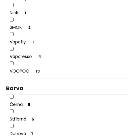
Nick
1
SMOK
2
Vapefly
1
Vaporesso
4
VOOPOO
13
Barva
Černá
5
Stříbrná
5
Duhová
1