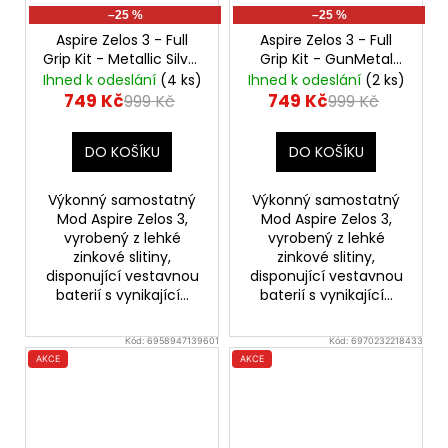
–25 %
–25 %
Aspire Zelos 3 - Full
Aspire Zelos 3 - Full
Grip Kit - Metallic Silver
Grip Kit - GunMetal
80W Mod, 3200mAh
80W Mod, 3200mAh
Ihned k odeslání
(4 ks)
Ihned k odeslání
(2 ks)
749 Kč
749 Kč
999 Kč
999 Kč
DO KOŠÍKU
DO KOŠÍKU
Výkonný samostatný
Výkonný samostatný
Mod Aspire Zelos 3,
Mod Aspire Zelos 3,
vyrobený z lehké
vyrobený z lehké
zinkové slitiny,
zinkové slitiny,
disponující vestavnou
disponující vestavnou
baterií s vynikající...
baterií s vynikající...
Kód:
6958947139601
Kód:
6970232218433
AKCE
AKCE