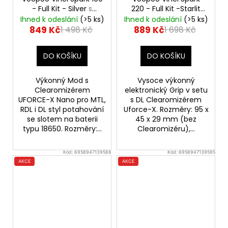
- Full Kit - Silver
s
220 - Full Kit -Starlit
UFORCE-X Tank
Blue
Ihned k odeslání
(>5 ks)
Ihned k odeslání
(>5 ks)
849 Kč
889 Kč
1 498 Kč
1 698 Kč
DO KOŠÍKU
DO KOŠÍKU
Výkonný Mod s
Vysoce výkonný
Clearomizérem
elektronický Grip v setu
UFORCE-X Nano pro MTL,
s DL Clearomizérem
RDL i DL styl potahování
Uforce-X. Rozměry: 95 x
se slotem na baterii
45 x 29 mm (bez
typu 18650. Rozměry:...
Clearomizéru),...
Kód:
6958947139588
Kód:
6958947139595
AKCE
AKCE