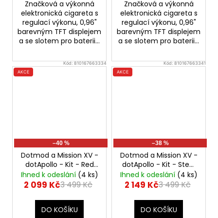
Značková a výkonná
Značková a výkonná
elektronická cigareta s
elektronická cigareta s
regulací výkonu, 0,96"
regulací výkonu, 0,96"
barevným TFT displejem
barevným TFT displejem
a se slotem pro baterii...
a se slotem pro baterii...
Kód:
810167663334
Kód:
810167663341
AKCE
AKCE
–40 %
–38 %
Dotmod a Mission XV -
Dotmod a Mission XV -
dotApollo - Kit - Red
dotApollo - Kit - Steel
80W
Blue
80W
Ihned k odeslání
(4 ks)
Ihned k odeslání
(4 ks)
2 099 Kč
2 149 Kč
3 499 Kč
3 499 Kč
DO KOŠÍKU
DO KOŠÍKU