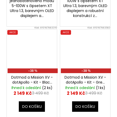
jednobateriového modu
100W s čipsetem XT
5-100W s čipsetem XT
Ultra 1.3, barevným OLED
Ultra 1.3, barevným OLED
displejem a robustní
displejem a...
konstrukcí z...
Kód:
810167663310
Kód:
810167663563
AKCE
AKCE
–38 %
–38 %
Dotmod a Mission XV -
Dotmod a Mission XV -
dotApollo - Kit - Black
dotApollo - Kit - Grey
80W
80W
Ihned k odeslání
(2 ks)
Ihned k odeslání
(1 ks)
2 149 Kč
2 149 Kč
3 499 Kč
3 499 Kč
DO KOŠÍKU
DO KOŠÍKU