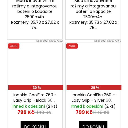
Mod s inovativními
Mod s inovativními
režimy a integrovanou
režimy a integrovanou
baterií o kapacitě
baterií o kapacitě
2500mAh.
2500mAh.
Rozměry: 35.73 x 27.02 x
Rozměry: 35.73 x 27.02 x
75...
75...
Kód:
6921426677352
Kód:
6921426677345
AKCE
AKCE
–30 %
–29 %
Innokin CoolFire Z60 -
Innokin CoolFire Z60 -
Easy Grip - Black
60W
Easy Grip - Silver
60W
Mod, 2500mAh
Mod, 2500mAh
Ihned k odeslání
(2 ks)
Ihned k odeslání
(2 ks)
799 Kč
799 Kč
1 148 Kč
1 140 Kč
DO KOŠÍKU
DO KOŠÍKU