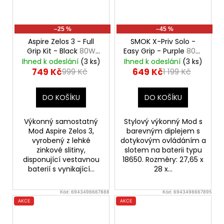
–25 %
–45 %
Aspire Zelos 3 - Full
SMOK X-Priv Solo -
Grip Kit - Black
80W
Easy Grip - Purple
80W
Mod, 3200mAh
Mod
Ihned k odeslání
(3 ks)
Ihned k odeslání
(3 ks)
749 Kč
649 Kč
999 Kč
1 199 Kč
DO KOŠÍKU
DO KOŠÍKU
Výkonný samostatný
Stylový výkonný Mod s
Mod Aspire Zelos 3,
barevným diplejem s
vyrobený z lehké
dotykovým ovládáním a
zinkové slitiny,
slotem na baterii typu
disponující vestavnou
18650. Rozměry: 27,65 x
baterií s vynikající...
28 x...
Kód:
6943498667888
Kód:
6943498667895
AKCE
AKCE