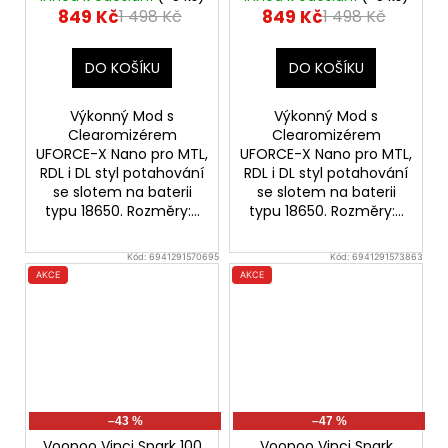
849 Kč
849 Kč
1 498 Kč
1 498 Kč
DO KOŠÍKU
DO KOŠÍKU
Výkonný Mod s
Výkonný Mod s
Clearomizérem
Clearomizérem
UFORCE-X Nano pro MTL,
UFORCE-X Nano pro MTL,
RDL i DL styl potahování
RDL i DL styl potahování
se slotem na baterii
se slotem na baterii
typu 18650. Rozměry:...
typu 18650. Rozměry:...
Kód:
6941291570695
Kód:
6941291573863
AKCE
AKCE
–43 %
–47 %
Voopoo Vinci Spark 100
Voopoo Vinci Spark