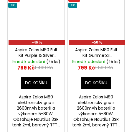
TIP
TIP
–46 %
–50 %
Aspire Zelos M80 Full
Aspire Zelos M80 Full
Kit Purple & Silver
Kit Gunmetal
Elektronický Grip
Elektronický Grip
Ihned k odeslání
(>5 ks)
Ihned k odeslání
(>5 ks)
799 Kč
799 Kč
1 499 Kč
1 599 Kč
DO KOŠÍKU
DO KOŠÍKU
Aspire Zelos M80
Aspire Zelos M80
elektronický grip s
elektronický grip s
2600mAh baterií a
2600mAh baterií a
výkonem 5-80W.
výkonem 5-80W.
Obsahuje Nautilus 3SR
Obsahuje Nautilus 3SR
tank 2ml, barevný TFT...
tank 2ml, barevný TFT...