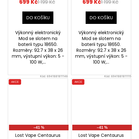
699 Kč
699 Kč
1 199 Kč
1 199 Kč
DO KOŠÍKU
DO KOŠÍKU
Výkonný elektronický
Výkonný elektronický
Mod se slotem na
Mod se slotem na
baterii typu 18650.
baterii typu 18650.
Rozměry: 92.7 x 38 x 26
Rozměry: 92.7 x 38 x 26
mm, výstupní výkon: 5 -
mm, výstupní výkon: 5 -
100 W,...
100 W,...
Kód:
6941881811146
Kód:
6941881811115
AKCE
AKCE
–41 %
–41 %
Lost Vape Centaurus
Lost Vape Centaurus