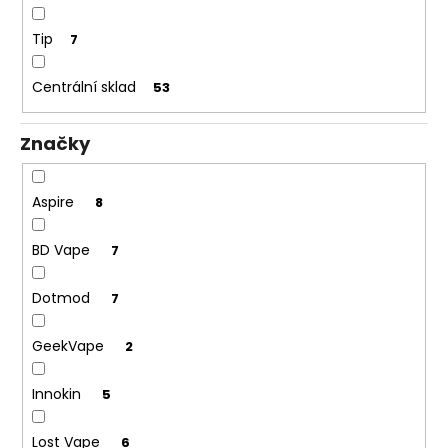
č
u
Tip
7
j
e
Centrální sklad
m
53
e
Značky
LIQUA
SALT
Aspire
8
SHOT
-
50/50
BD Vape
7
-
20MG
SALT
Dotmod
7
NIKOTINOVÝ
BOOSTER
GeekVape
2
119
Kč
Původně:
Innokin
5
149
Kč
Lost Vape
6