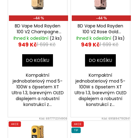
p
r
–44 %
–44 %
o
BD Vape Mod Rayden
BD Vape Mod Rayden
d
100 V2 Champagne
100 V2 Rose Gold
Gold
Výkonný
Výkonný značkový
u
Ihned k odeslání
(2 ks)
Ihned k odeslání
(3 ks)
značkový elektronický
elektronický Grip
949 Kč
949 Kč
1 699 Kč
1 699 Kč
k
Grip
t
DO KOŠÍKU
DO KOŠÍKU
ů
Kompaktní
Kompaktní
jednobateriový mod 5-
jednobateriový mod 5-
100W s čipsetem XT
100W s čipsetem XT
Ultra 1.3, barevným OLED
Ultra 1.3, barevným OLED
displejem a robustní
displejem a robustní
konstrukcí z...
konstrukcí z...
Kód:
6977712314906
Kód:
6958947192941
AKCE
AKCE
TIP