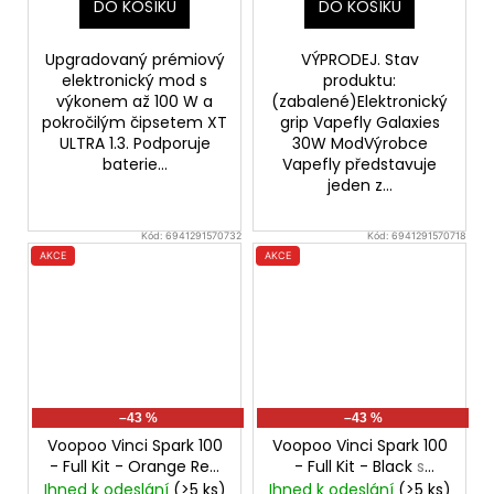
DO KOŠÍKU
DO KOŠÍKU
Upgradovaný prémiový
VÝPRODEJ. Stav
elektronický mod s
produktu:
výkonem až 100 W a
(zabalené)Elektronický
pokročilým čipsetem XT
grip Vapefly Galaxies
ULTRA 1.3. Podporuje
30W ModVýrobce
baterie...
Vapefly představuje
jeden z...
Kód:
6941291570732
Kód:
6941291570718
AKCE
AKCE
–43 %
–43 %
Voopoo Vinci Spark 100
Voopoo Vinci Spark 100
- Full Kit - Orange Red
- Full Kit - Black
s
s UFORCE-X Tank
UFORCE-X Tank
Ihned k odeslání
(>5 ks)
Ihned k odeslání
(>5 ks)