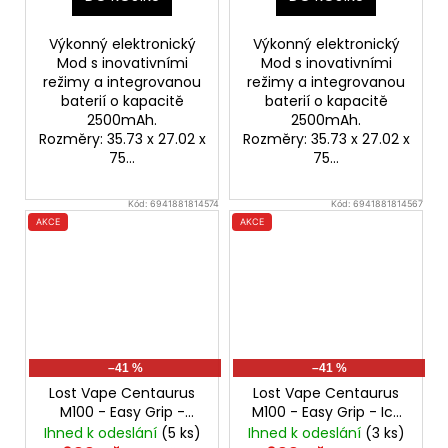
Výkonný elektronický
Výkonný elektronický
Mod s inovativními
Mod s inovativními
režimy a integrovanou
režimy a integrovanou
baterií o kapacitě
baterií o kapacitě
2500mAh.
2500mAh.
Rozměry: 35.73 x 27.02 x
Rozměry: 35.73 x 27.02 x
75...
75...
Kód:
6941881814574
Kód:
6941881814567
AKCE
AKCE
–41 %
–41 %
Lost Vape Centaurus
Lost Vape Centaurus
M100 - Easy Grip -
M100 - Easy Grip - Icy
Dusty Rose
100W Mod
Mint
100W Mod
Ihned k odeslání
(5 ks)
Ihned k odeslání
(3 ks)