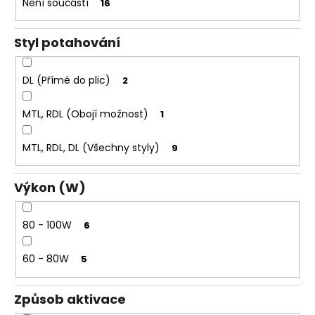
Není součástí
16
Styl potahování
DL (Přímé do plic)
2
MTL, RDL (Obojí možnost)
1
MTL, RDL, DL (Všechny styly)
9
Výkon (W)
80 - 100W
6
60 - 80W
5
Způsob aktivace