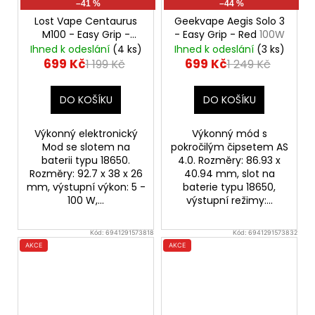
–41 %
–44 %
Lost Vape Centaurus
Geekvape Aegis Solo 3
M100 - Easy Grip -
- Easy Grip - Red
100W
Midnight Blue
100W
Ihned k odeslání
(4 ks)
Ihned k odeslání
(3 ks)
Mod
699 Kč
699 Kč
1 199 Kč
1 249 Kč
DO KOŠÍKU
DO KOŠÍKU
Výkonný elektronický
Výkonný mód s
Mod se slotem na
pokročilým čipsetem AS
baterii typu 18650.
4.0. Rozměry: 86.93 x
Rozměry: 92.7 x 38 x 26
40.94 mm, slot na
mm, výstupní výkon: 5 -
baterie typu 18650,
100 W,...
výstupní režimy:...
Kód:
6941291573818
Kód:
6941291573832
AKCE
AKCE