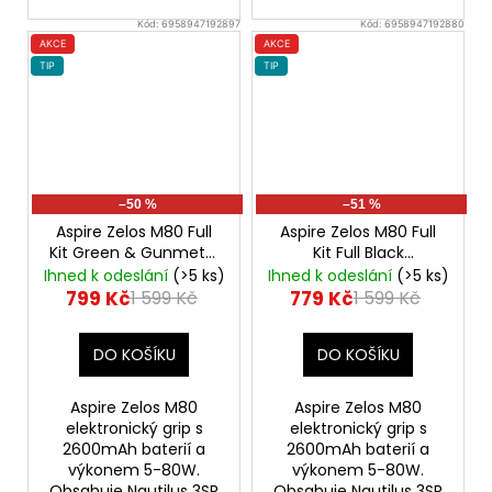
Kód:
6958947192897
Kód:
6958947192880
AKCE
AKCE
TIP
TIP
–50 %
–51 %
Aspire Zelos M80 Full
Aspire Zelos M80 Full
Kit Green & Gunmetal
Kit Full Black
Elektronický Grip
Elektronický Grip
Ihned k odeslání
(>5 ks)
Ihned k odeslání
(>5 ks)
799 Kč
779 Kč
1 599 Kč
1 599 Kč
DO KOŠÍKU
DO KOŠÍKU
Aspire Zelos M80
Aspire Zelos M80
elektronický grip s
elektronický grip s
2600mAh baterií a
2600mAh baterií a
výkonem 5-80W.
výkonem 5-80W.
Obsahuje Nautilus 3SR
Obsahuje Nautilus 3SR