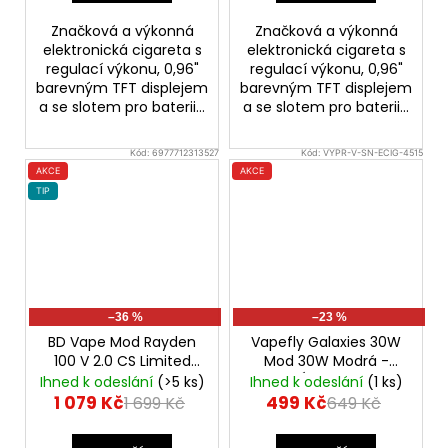
Značková a výkonná
Značková a výkonná
elektronická cigareta s
elektronická cigareta s
regulací výkonu, 0,96"
regulací výkonu, 0,96"
barevným TFT displejem
barevným TFT displejem
a se slotem pro baterii...
a se slotem pro baterii...
Kód:
6977712313527
Kód:
VYPR-V-SN-ECIG-4515
AKCE
AKCE
TIP
–36 %
–23 %
BD Vape Mod Rayden
Vapefly Galaxies 30W
100 V 2.0 CS Limited
Mod 30W Modrá -
Edition
100W
VÝPRODEJ.
Ihned k odeslání
(>5 ks)
Ihned k odeslání
(1 ks)
1 079 Kč
499 Kč
1 699 Kč
649 Kč