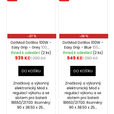
–27 %
–26 %
DotMod DotBox 100W -
DotMod DotBox 100W -
Easy Grip - Grey
100W
Easy Grip - Blue
100W
Mod
Mod
Ihned k odeslání
(2 ks)
Ihned k odeslání
(2 ks)
939 Kč
949 Kč
1 290 Kč
1 290 Kč
DO KOŠÍKU
DO KOŠÍKU
Značkový a výkonný
Značkový a výkonný
elektronický Mod s
elektronický Mod s
regulací výkonu a se
regulací výkonu a se
slotem pro baterii
slotem pro baterii
18650/21700. Rozměry:
18650/21700. Rozměry:
90 x 38.50 x 25...
90 x 38.50 x 25...