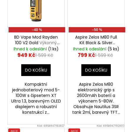
–40 %
–50 %
BD Vape Mod Rayden
Aspire Zelos M80 Full
100 V2 Gold
Výkonný
Kit Black & Silver
značkový elektronický
Elektronický Grip
Ihned k odeslání
(1 ks)
Ihned k odeslání
(5 ks)
Grip
949 Kč
799 Kč
1 599 Kč
1 599 Kč
DO KOŠÍKU
DO KOŠÍKU
Kompaktní
Aspire Zelos M80
jednobateriový mod 5-
elektronický grip s
100W s čipsetem XT
2600mAh baterií a
Ultra 1.3, barevným OLED
výkonem 5-80W.
displejem a robustní
Obsahuje Nautilus 3SR
konstrukcí z...
tank 2ml, barevný TFT...
Kód:
6958947192927
Kód:
6958947192903
AKCE
AKCE