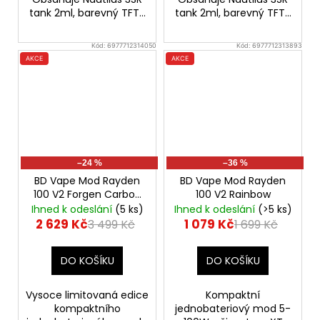
tank 2ml, barevný TFT...
tank 2ml, barevný TFT...
Kód:
6977712314050
Kód:
6977712313893
AKCE
AKCE
–24 %
–36 %
BD Vape Mod Rayden
BD Vape Mod Rayden
100 V2 Forgen Carbon
100 V2 Rainbow
Fiber
Ihned k odeslání
(5 ks)
Ihned k odeslání
(>5 ks)
2 629 Kč
1 079 Kč
3 499 Kč
1 699 Kč
DO KOŠÍKU
DO KOŠÍKU
Vysoce limitovaná edice
Kompaktní
kompaktního
jednobateriový mod 5-