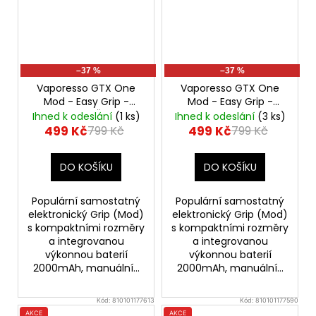
–37 %
–37 %
Vaporesso GTX One
Vaporesso GTX One
Mod - Easy Grip -
Mod - Easy Grip -
2000mAh - Červená
2000mAh - Růžová
Ihned k odeslání
(1 ks)
Ihned k odeslání
(3 ks)
40W Mod
40W Mod
499 Kč
499 Kč
799 Kč
799 Kč
DO KOŠÍKU
DO KOŠÍKU
Populární samostatný
Populární samostatný
elektronický Grip (Mod)
elektronický Grip (Mod)
s kompaktními rozměry
s kompaktními rozměry
a integrovanou
a integrovanou
výkonnou baterií
výkonnou baterií
2000mAh, manuální...
2000mAh, manuální...
Kód:
810101177613
Kód:
810101177590
AKCE
AKCE