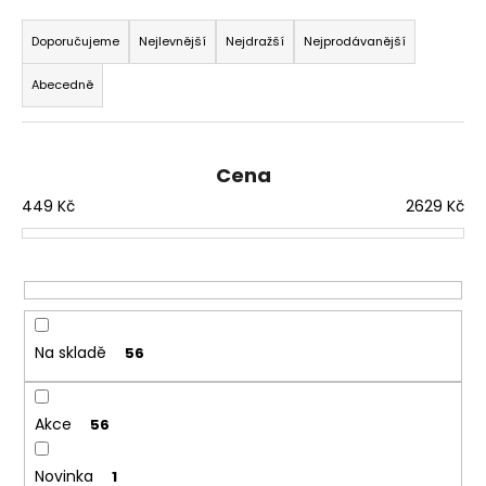
Ř
a
a
Doporučujeme
Nejlevnější
Nejdražší
Nejprodávanější
j
z
í
Abecedně
e
t
n
?
í
Cena
p
449
Kč
2629
Kč
r
o
HLEDAT
d
u
k
D
t
Na skladě
56
o
ů
p
o
Akce
56
r
u
Novinka
1