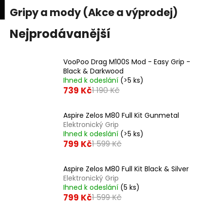
K
upní
Menu
ní
Gripy a mody (Akce a výprodej)
Přejít
o
na
Zpět
Zpět
k
š
obsah
Nejprodávanější
í
C
k
VooPoo Drag M100S Mod - Easy Grip -
o
Black & Darkwood
p
Ihned k odeslání
(>5 ks)
o
739 Kč
1 190 Kč
t
ř
Aspire Zelos M80 Full Kit Gunmetal
Elektronický Grip
e
Ihned k odeslání
(>5 ks)
b
799 Kč
1 599 Kč
u
j
Aspire Zelos M80 Full Kit Black & Silver
e
Elektronický Grip
Ihned k odeslání
(5 ks)
t
799 Kč
1 599 Kč
e
n