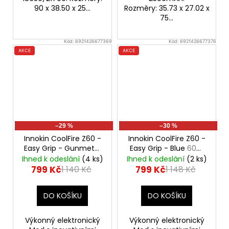
90 x 38.50 x 25...
Rozměry: 35.73 x 27.02 x
75...
Kód:
6921426677369
Kód:
6921426677376
AKCE
AKCE
–29 %
–30 %
Innokin CoolFire Z60 -
Innokin CoolFire Z60 -
Easy Grip - Gunmetal
Easy Grip - Blue
60W
60W Mod, 2500mAh
Mod, 2500mAh
Ihned k odeslání
(4 ks)
Ihned k odeslání
(2 ks)
799 Kč
799 Kč
1 140 Kč
1 148 Kč
DO KOŠÍKU
DO KOŠÍKU
Výkonný elektronický
Výkonný elektronický