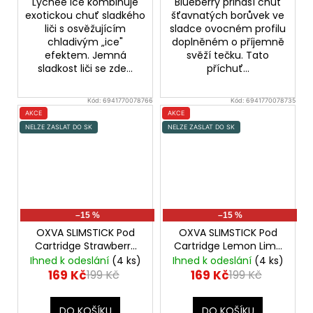
Lychee Ice kombinuje
Blueberry přináší chuť
exotickou chuť sladkého
šťavnatých borůvek ve
liči s osvěžujícím
sladce ovocném profilu
chladivým „ice"
doplněném o příjemně
efektem. Jemná
svěží tečku. Tato
sladkost liči se zde...
příchuť...
Kód:
6941770078766
Kód:
6941770078735
AKCE
AKCE
NELZE ZASLAT DO SK
NELZE ZASLAT DO SK
–15 %
–15 %
OXVA SLIMSTICK Pod
OXVA SLIMSTICK Pod
Cartridge Strawberry
Cartridge Lemon Lime
Raspberry Cherry
20mg 2x2ml
Ihned k odeslání
(4 ks)
Ihned k odeslání
(4 ks)
20mg 2x2ml
Přednaplněná Pod
169 Kč
169 Kč
199 Kč
199 Kč
Přednaplněná Pod
Cartridge
Cartridge
DO KOŠÍKU
DO KOŠÍKU