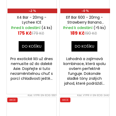
–2 %
–0 %
X4 Bar - 20mg -
Elf Bar 600 - 20mg -
Lychee ICE
Strawberry Banana
(Jahoda s banánem)
Ihned k odeslání
(4 ks)
Ihned k odeslání
(>5 ks)
175 Kč
189 Kč
179 Kč
190 Kč
DO KOŠÍKU
DO KOŠÍKU
Pro exotické liči už dnes
Lahodná a zajímavá
nemusíte až do daleké
kombinace, která spolu
Asie. Dopřejte si tuto
ovšem perfektně
nezaměnitelnou chuť s
funguje. Dokonale
porcí chladivosti ještě...
sladké tóny zralých
jahod, které podráždí...
Kód:
VYPR-SN-ECIG-5501
Kód:
VYPR-V-SN-ECIG-3442
AKCE
AKCE