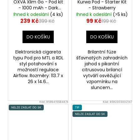
OXVA Xlim Go - Pod kit
Kurwa Pod - Starter Kit
- 1000 mAh - Dark
- Strawberry
Grey
Ihned k odeslání
(4 ks)
Ihned k odeslání
(>5 ks)
239 Kč
99 Kč
399 Kč
199 Kč
DO KOŠÍKU
DO KOŠÍKU
Elektronická cigareta
Brilantní fúze
typu Pod pro MTL a RDL
šťavnatých zahradních
styl potahování s
jahod s pikantní
možností regulace
citrusovou brilancí
Airflow. Rozměry: 113.7 x
vytváří osvěžující
26 x 14.6...
vzpomínku na
sluncem...
Kód:
8596415584874
Kód:
8592303002147
NELZE ZASLAT DO SK
TIP
NELZE ZASLAT DO SK