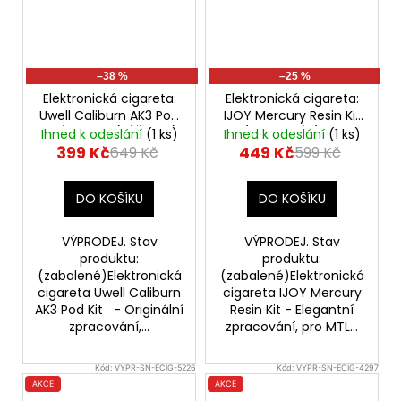
–38 %
–25 %
Elektronická cigareta:
Elektronická cigareta:
Uwell Caliburn AK3 Pod
IJOY Mercury Resin Kit
Kit (520mAh) (Černá)
(1100mAh) (RC-
Ihned k odeslání
(1 ks)
Ihned k odeslání
(1 ks)
- VÝPRODEJ.
Hellfire) - VÝPRODEJ.
399 Kč
449 Kč
649 Kč
599 Kč
DO KOŠÍKU
DO KOŠÍKU
VÝPRODEJ. Stav
VÝPRODEJ. Stav
produktu:
produktu:
(zabalené)Elektronická
(zabalené)Elektronická
cigareta Uwell Caliburn
cigareta IJOY Mercury
AK3 Pod Kit - Originální
Resin Kit - Elegantní
zpracování,...
zpracování, pro MTL...
Kód:
VYPR-SN-ECIG-5226
Kód:
VYPR-SN-ECIG-4297
AKCE
AKCE