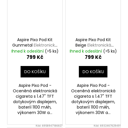
Aspire Pixo Pod Kit
Aspire Pixo Pod Kit
Gunmetal
Elektronická
Beige
Elektronická
cigareta
cigareta
Ihned k odeslání
(>5 ks)
Ihned k odeslání
(>5 ks)
799 Kč
799 Kč
DO KOŠÍKU
DO KOŠÍKU
Aspire Pixo Pod -
Aspire Pixo Pod -
Oceněná elektronická
Oceněná elektronická
cigareta s 1.47" TFT
cigareta s 1.47" TFT
dotykovým displejem,
dotykovým displejem,
baterií 1100 mAh,
baterií 1100 mAh,
výkonem 30W a...
výkonem 30W a...
Kód:
6958947186827
Kód:
6932467629491