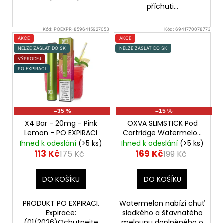
příchuti...
Kód:
POEXPR-8596415927053
Kód:
6941770078773
AKCE
AKCE
NELZE ZASLAT DO SK
NELZE ZASLAT DO SK
VÝPRODEJ
PO EXPIRACI
–35 %
–15 %
X4 Bar - 20mg - Pink
OXVA SLIMSTICK Pod
Lemon - PO EXPIRACI
Cartridge Watermelon
20mg 2x2ml
Ihned k odeslání
(>5 ks)
Ihned k odeslání
(>5 ks)
Přednaplněná Pod
113 Kč
169 Kč
175 Kč
199 Kč
Cartridge
DO KOŠÍKU
DO KOŠÍKU
PRODUKT PO EXPIRACI.
Watermelon nabízí chuť
Expirace:
sladkého a šťavnatého
(01/2026)Ochutnejte
melounu doplněného o