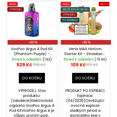
ý
AKCE
AKCE
20 + 1
VÝPRODEJ
NELZE ZASLAT DO SK
p
VÝPRODEJ
i
PO EXPIRACI
s
p
r
–33 %
–35 %
o
VooPoo Argus A Pod Kit
Venix MAX Horizon
d
(Phantom Purple) -
Starter Kit - Strawberry
VÝPRODEJ
Kiwi X - 20mg - PO
u
Ihned k odeslání
(1 ks)
Ihned k odeslání
(>5 ks)
EXPIRACI
529 Kč
109 Kč
799 Kč
169 Kč
k
t
DO KOŠÍKU
DO KOŠÍKU
ů
VÝPRODEJ. Stav
PRODUKT PO EXPIRACI.
produktu:
Expirace:
(zabalené)Elektronická
(04/2026)Osvěžující
cigareta VooPoo Argus A
ovocná exploze
Pod KitVooPoo Argus A je
sladkých jahod a
vůbec prvním pod...
exotického kiwi v