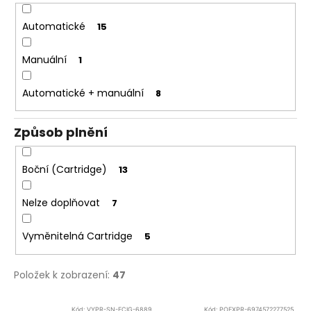
Automatické
15
Manuální
1
Automatické + manuální
8
Způsob plnění
Boční (Cartridge)
13
Nelze doplňovat
7
Vyměnitelná Cartridge
5
Položek k zobrazení:
47
V
Kód:
VYPR-SN-ECIG-6889
Kód:
POEXPR-6974572277525