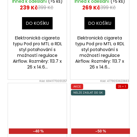
Green
Ihned k odeslání
(>5 ks)
Ihned k odeslání
(>5 ks)
239 Kč
269 Kč
399 Kč
399 Kč
DO KOŠÍKU
DO KOŠÍKU
Elektronická cigareta
Elektronická cigareta
typu Pod pro MTL a RDL
typu Pod pro MTL a RDL
styl potahování s
styl potahování s
možností regulace
možností regulace
Airflow. Rozměry: 113.7 x
Airflow. Rozměry: 113.7 x
26 x 14.6...
26 x 14.6...
Kód:
6941770051257
Kód:
4779053622663
AKCE
25 + 1
NELZE ZASLAT DO SK
–40 %
–50 %