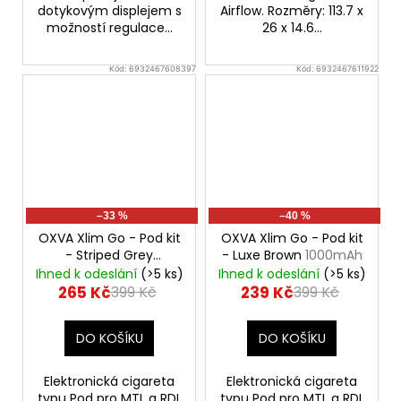
dotykovým displejem s
Airflow. Rozměry: 113.7 x
možností regulace...
26 x 14.6...
Kód:
6932467608397
Kód:
6932467611922
–33 %
–40 %
OXVA Xlim Go - Pod kit
OXVA Xlim Go - Pod kit
- Striped Grey
- Luxe Brown
1000mAh
1000mAh
Ihned k odeslání
(>5 ks)
Ihned k odeslání
(>5 ks)
265 Kč
239 Kč
399 Kč
399 Kč
DO KOŠÍKU
DO KOŠÍKU
Elektronická cigareta
Elektronická cigareta
typu Pod pro MTL a RDL
typu Pod pro MTL a RDL