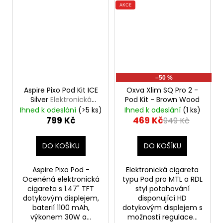
AKCE
–50 %
Aspire Pixo Pod Kit ICE
Oxva Xlim SQ Pro 2 -
Silver
Elektronická
Pod Kit - Brown Wood
cigareta
Ihned k odeslání
(>5 ks)
Ihned k odeslání
(1 ks)
799 Kč
469 Kč
949 Kč
DO KOŠÍKU
DO KOŠÍKU
Aspire Pixo Pod -
Elektronická cigareta
Oceněná elektronická
typu Pod pro MTL a RDL
cigareta s 1.47" TFT
styl potahování
dotykovým displejem,
disponující HD
baterií 1100 mAh,
dotykovým displejem s
výkonem 30W a...
možností regulace...