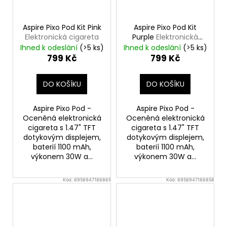
Aspire Pixo Pod Kit Pink
Aspire Pixo Pod Kit
Elektronická cigareta
Purple
Elektronická
cigareta
Ihned k odeslání
(>5 ks)
Ihned k odeslání
(>5 ks)
799 Kč
799 Kč
DO KOŠÍKU
DO KOŠÍKU
Aspire Pixo Pod -
Aspire Pixo Pod -
Oceněná elektronická
Oceněná elektronická
cigareta s 1.47" TFT
cigareta s 1.47" TFT
dotykovým displejem,
dotykovým displejem,
baterií 1100 mAh,
baterií 1100 mAh,
výkonem 30W a...
výkonem 30W a...
Kód:
6958947186865
Kód:
6958947186858