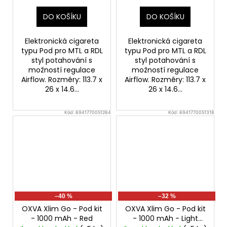
DO KOŠÍKU
DO KOŠÍKU
Elektronická cigareta
Elektronická cigareta
typu Pod pro MTL a RDL
typu Pod pro MTL a RDL
styl potahování s
styl potahování s
možností regulace
možností regulace
Airflow. Rozměry: 113.7 x
Airflow. Rozměry: 113.7 x
26 x 14.6...
26 x 14.6...
Kód:
6941770051264
Kód:
6941770051318
–40 %
–32 %
OXVA Xlim Go - Pod kit
OXVA Xlim Go - Pod kit
- 1000 mAh - Red
- 1000 mAh - Light