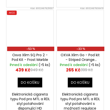
Kód:
6932467629507
Kód:
6932467608410
AKCE
–53 %
–33 %
Oxva Xlim SQ Pro 2 -
OXVA Xlim Go - Pod kit
Pod Kit - Frost Marble
- Striped Orange
1000mAh
Ihned k odeslání
(>5 ks)
Ihned k odeslání
(>5 ks)
439 Kč
265 Kč
949 Kč
399 Kč
DO KOŠÍKU
DO KOŠÍKU
Elektronická cigareta
Elektronická cigareta
typu Pod pro MTL a RDL
typu Pod pro MTL a RDL
styl potahování
styl potahování s
disponující HD
možností regulace