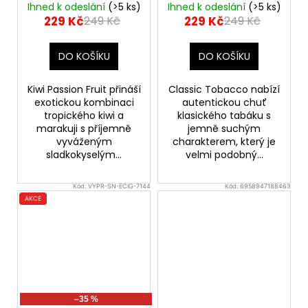
cigareta 1500mAh
cigareta 1500mAh
Ihned k odeslání
(>5 ks)
Ihned k odeslání
(>5 ks)
229 Kč
229 Kč
249 Kč
249 Kč
DO KOŠÍKU
DO KOŠÍKU
Kiwi Passion Fruit přináší
Classic Tobacco nabízí
exotickou kombinaci
autentickou chuť
tropického kiwi a
klasického tabáku s
marakuji s příjemně
jemně suchým
vyváženým
charakterem, který je
sladkokyselým...
velmi podobný...
Kód:
VYPR-SN-ECIG-7144
Kód:
6958947188463
AKCE
–35 %