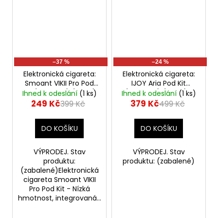
–37 %
–24 %
Elektronická cigareta:
Elektronická cigareta:
Smoant VIKII Pro Pod
IJOY Aria Pod Kit
Kit (700mAh) (Silver)
(900mAh) (Cyan) -
Ihned k odeslání
(1 ks)
Ihned k odeslání
(1 ks)
- VÝPRODEJ.
VÝPRODEJ.
249 Kč
379 Kč
399 Kč
499 Kč
DO KOŠÍKU
DO KOŠÍKU
VÝPRODEJ. Stav
VÝPRODEJ. Stav
produktu:
produktu: (zabalené)
(zabalené)Elektronická
cigareta Smoant VIKII
Pro Pod Kit - Nízká
hmotnost, integrovaná...