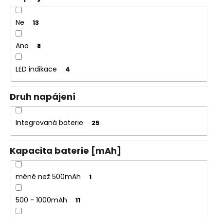
Ne
13
Ano
8
LED indikace
4
Druh napájení
Integrovaná baterie
25
Kapacita baterie [mAh]
méně než 500mAh
1
500 - 1000mAh
11