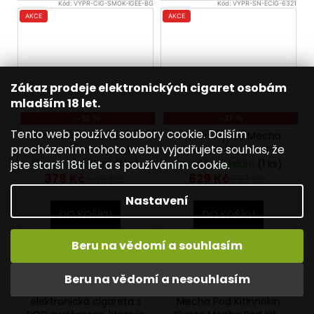
Kód:
VYPR-CIG-SMOK-IGEE-BG
Kód:
VYPR-SN-ECIG-6321
AKCE
AKCE
Zákaz prodeje elektronických cigaret osobám
mladším 18 let.
–30 %
–37 %
Tento web používá soubory cookie. Dalším
Smoktech IGEE A1 Pod
Innokin Klypse Mecha
procházením tohoto webu vyjadřujete souhlas, že
elektronická cigareta
Pod Kit (Stardust
650mAh Blue Green -
Silver) - VÝPRODEJ.
jste starší 18ti let a s používáním cookie.
Ihned k odeslání
(1 ks)
Ihned k odeslání
(1 ks)
VÝPRODEJ.
379 Kč
629 Kč
549 Kč
999 Kč
Nastavení
DO KOŠÍKU
DO KOŠÍKU
Beru na vědomí a souhlasím
VÝPRODEJ. Stav
VÝPRODEJ. Stav
produktu:
produktu:
(zabalené)Smoktech
(zabalené)Elektronická
Beru na vědomí a nesouhlasím
IGEE A1 je decentní
cigareta Innokin Klypse
elektronická cigareta s
Mecha Pod KitInnokin