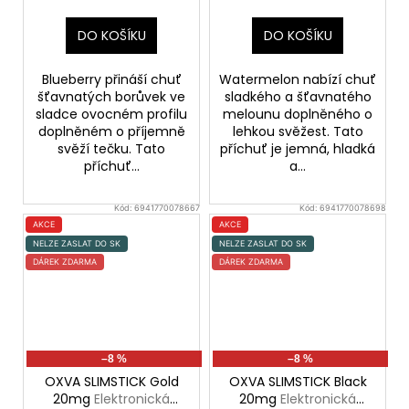
DO KOŠÍKU
DO KOŠÍKU
Blueberry přináší chuť
Watermelon nabízí chuť
šťavnatých borůvek ve
sladkého a šťavnatého
sladce ovocném profilu
melounu doplněného o
doplněném o příjemně
lehkou svěžest. Tato
svěží tečku. Tato
příchuť je jemná, hladká
příchuť...
a...
Kód:
6941770078667
Kód:
6941770078698
AKCE
AKCE
NELZE ZASLAT DO SK
NELZE ZASLAT DO SK
DÁREK ZDARMA
DÁREK ZDARMA
–8 %
–8 %
OXVA SLIMSTICK Gold
OXVA SLIMSTICK Black
20mg
Elektronická
20mg
Elektronická