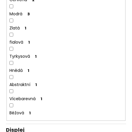
Modrá
3
Zlatá
1
fialová
1
Tyrkysová
1
Hnědá
1
Abstraktní
1
Vícebarevná
1
Béžová
1
Displej