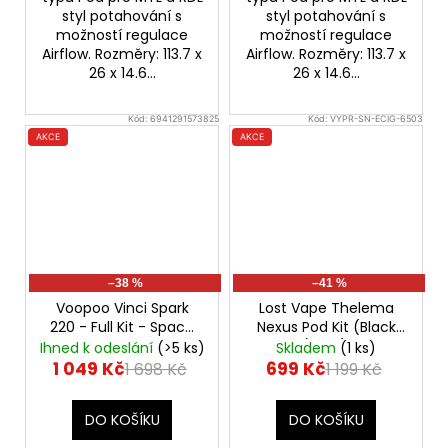
styl potahování s
styl potahování s
možností regulace
možností regulace
Airflow. Rozměry: 113.7 x
Airflow. Rozměry: 113.7 x
26 x 14.6...
26 x 14.6...
Kód:
6941291573825
Kód:
VYPR-SN-ECIG-6503
AKCE
AKCE
–38 %
–41 %
Voopoo Vinci Spark
Lost Vape Thelema
220 - Full Kit - Space
Nexus Pod Kit (Black
Blue
s UFORCE-X Tank
Carbon) - VÝPRODEJ.
Ihned k odeslání
(>5 ks)
Skladem
(1 ks)
1 049 Kč
699 Kč
1 698 Kč
1 199 Kč
DO KOŠÍKU
DO KOŠÍKU