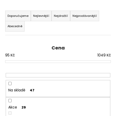
a
Ř
j
a
Doporučujeme
Nejlevnější
Nejdražší
Nejprodávanější
í
z
t
Abecedně
e
?
n
í
Cena
p
95
Kč
1049
Kč
r
HLEDAT
o
d
u
D
k
o
t
Na skladě
47
p
ů
o
r
Akce
29
u