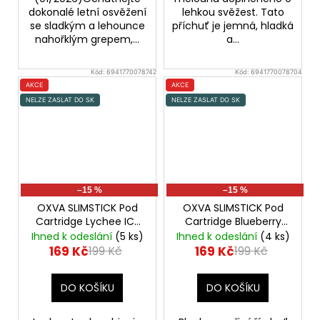
dokonalé letní osvěžení
lehkou svěžest. Tato
se sladkým a lehounce
příchuť je jemná, hladká
nahořklým grepem,...
a...
Kód:
6941770078742
Kód:
6941770078704
AKCE
AKCE
NELZE ZASLAT DO SK
NELZE ZASLAT DO SK
–15 %
–15 %
OXVA SLIMSTICK Pod
OXVA SLIMSTICK Pod
Cartridge Lychee ICE
Cartridge Blueberry
20mg 2x2ml
20mg 2x2ml
Ihned k odeslání
(5 ks)
Ihned k odeslání
(4 ks)
Přednaplněná Pod
Přednaplněná Pod
169 Kč
169 Kč
199 Kč
199 Kč
Cartridge
Cartridge
DO KOŠÍKU
DO KOŠÍKU