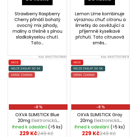
Strawberry Raspberry
Lemon Lime kombinuje
Cherry přináší bohatý
výraznou chuť citronu a
ovocný mix jahody,
limetky do osvěžující a
maliny a třešně s plnou
příjemně kyselkavé
sladkokyselou chutí.
přchuti. Tato citrusová
Tato...
směs...
Kód:
6941770078681
Kód:
6941770078674
AKCE
AKCE
NELZE ZASLAT DO SK
NELZE ZASLAT DO SK
DÁREK ZDARMA
DÁREK ZDARMA
–8 %
–8 %
OXVA SLIMSTICK Blue
OXVA SLIMSTICK Gray
20mg
Elektronická
20mg
Elektronická
cigareta 1500mAh
cigareta 1500mAh
Ihned k odeslání
(>5 ks)
Ihned k odeslání
(>5 ks)
229 Kč
229 Kč
249 Kč
249 Kč