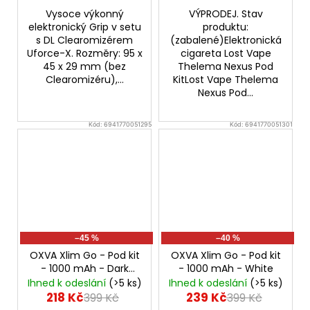
Vysoce výkonný
VÝPRODEJ. Stav
elektronický Grip v setu
produktu:
s DL Clearomizérem
(zabalené)Elektronická
Uforce-X. Rozměry: 95 x
cigareta Lost Vape
45 x 29 mm (bez
Thelema Nexus Pod
Clearomizéru),...
KitLost Vape Thelema
Nexus Pod...
Kód:
6941770051295
Kód:
6941770051301
–45 %
–40 %
OXVA Xlim Go - Pod kit
OXVA Xlim Go - Pod kit
- 1000 mAh - Dark
- 1000 mAh - White
Brown
Ihned k odeslání
(>5 ks)
Ihned k odeslání
(>5 ks)
218 Kč
239 Kč
399 Kč
399 Kč