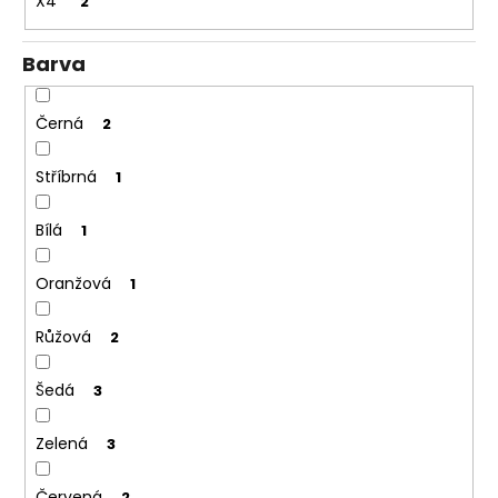
X4
2
Barva
Černá
2
Stříbrná
1
Bílá
1
Oranžová
1
Růžová
2
Šedá
3
Zelená
3
Červená
2