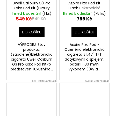
Uwell Caliburn G3 Pro
Aspire Pixo Pod Kit
Koko Pod Kit (Luxury
Black
Elektronická
Gold) - VÝPRODEJ.
cigareta
Ihned k odeslání
(1 ks)
Ihned k odeslání
(>5 ks)
549 Kč
799 Kč
849 Kč
DO KOŠÍKU
DO KOŠÍKU
VÝPRODEJ. Stav
Aspire Pixo Pod -
produktu:
Oceněná elektronická
(Zabalené)Elektronická
cigareta s 1.47" TFT
cigareta Uwell Caliburn
dotykovým displejem,
G3 Pro Koko Pod KitPo
baterií 1100 mAh,
představení luxusního...
výkonem 30W a...
Kód:
6958947188456
Kód:
6958947188449