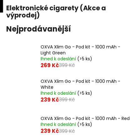
K
upní
Menu
ní
Elektronické cigarety (Akce a
Přejít
o
na
výprodej)
Zpět
Zpět
k
š
obsah
í
Nejprodávanější
C
k
o
OXVA Xlim Go - Pod kit - 1000 mAh -
p
Light Green
o
Ihned k odeslání
(>5 ks)
269 Kč
t
399 Kč
ř
e
OXVA Xlim Go - Pod kit - 1000 mAh -
White
b
Ihned k odeslání
(>5 ks)
u
239 Kč
399 Kč
j
e
OXVA Xlim Go - Pod kit - 1000 mAh - Red
t
Ihned k odeslání
(>5 ks)
e
239 Kč
399 Kč
n