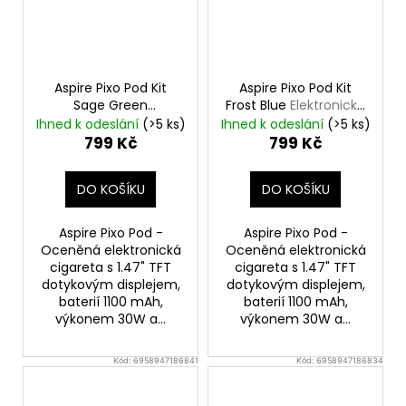
Aspire Pixo Pod Kit
Aspire Pixo Pod Kit
Sage Green
Frost Blue
Elektronická
Elektronická cigareta
cigareta
Ihned k odeslání
(>5 ks)
Ihned k odeslání
(>5 ks)
799 Kč
799 Kč
DO KOŠÍKU
DO KOŠÍKU
Aspire Pixo Pod -
Aspire Pixo Pod -
Oceněná elektronická
Oceněná elektronická
cigareta s 1.47" TFT
cigareta s 1.47" TFT
dotykovým displejem,
dotykovým displejem,
baterií 1100 mAh,
baterií 1100 mAh,
výkonem 30W a...
výkonem 30W a...
Kód:
6958947186841
Kód:
6958947186834