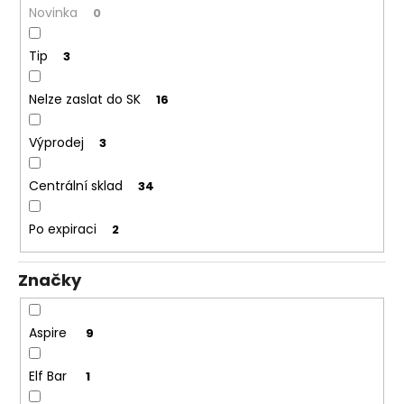
č
Novinka
0
u
j
Tip
3
e
m
e
Nelze zaslat do SK
16
Výprodej
3
DEKANG
DESERT
SHIP
Centrální sklad
34
10ML
18MG
Po expiraci
2
155
Kč
Původně:
Značky
195
Kč
Aspire
9
Elf Bar
1