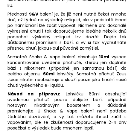
EU.
Předností
S&V
balení je, že již není nutné čekat mnoho
dnů, až týdnů na výsledný
e-liquid
, ale v podstatě ihned
po namíchání lze začít vapovat. Nicméně pro dokonalé
vykreslení chuti i tak doporučujeme ideálně několik dnů
ponechat výsledný e-
liquid
tzv. dozrát. Dojde tak
důkladnému promísení s bází, a vy si tak vychutnáte
přesnou chuť, jakou Paul původně zamýšlel.
Samotné Shake & Vape balení obsahuje
10ml
vysoce
koncentrované uvedené příchuťě, kterou jen doplníte
bází s nikotinem (případně jen samotnou bází) do
celého objemu
60ml
lahvičky. Samotná příchuť Zeus
Juice nikotin neobsahuje a slouží pouze jako finální nosič
chuti výsledného e-liquidu.
Návod na přípravu:
Lahvičku 60ml obsahující
uvedenou příchuť pouze dolijete bází, případně
hotovým nikotinovým boosterem a důkladně
promíchejte. U Shake & Vape balení není potřeba
žádného dozrávání, a vy tak můžete ihned začít s
vapováním, ale ze zkušeností doporučujeme 2-4 dny
posečkat a výsledek bude mnohem lepší.