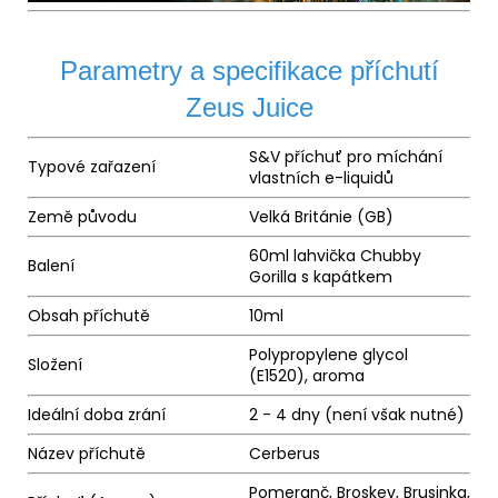
Parametry a specifikace příchutí
Zeus Juice
S&V příchuť pro míchání
Typové zařazení
vlastních e-liquidů
Země původu
Velká Británie (GB)
60ml lahvička Chubby
Balení
Gorilla s kapátkem
Obsah příchutě
10ml
Polypropylene glycol
Složení
(E1520),
aroma
Ideální doba zrání
2 - 4 dny (není však nutné)
Název příchutě
Cerberus
Pomeranč, Broskev, Brusinka,