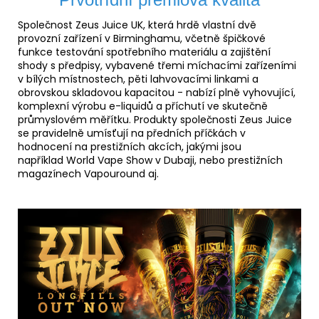
Společnost Zeus Juice UK, která hrdě vlastní dvě
provozní zařízení v Birminghamu, včetně špičkové
funkce testování spotřebního materiálu a zajištění
shody s předpisy, vybavené třemi míchacími zařízeními
v bílých místnostech, pěti lahvovacími linkami a
obrovskou skladovou kapacitou - nabízí plně vyhovující,
komplexní výrobu e-liquidů a příchutí ve skutečně
průmyslovém měřítku. Produkty společnosti Zeus Juice
se pravidelně umísťují na předních příčkách v
hodnocení na prestižních akcích, jakými jsou
například World Vape Show v Dubaji, nebo prestižních
magazínech Vapouround aj.