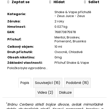
Zeptat se
Hlídat
Sdílet
Shake & Vape příchutě
Kategorie
:
- Zeus Juice - Zeus
Záruka
:
2 roky
Hmotnost
:
0.027 kg
EAN
:
768173875978
Mentol, Broskev,
Příchuť
:
Pomeranč, Brusinka
Celkový objem
:
10 ml
Druh příchutě
:
Ovocné, Chladivé
Obsah nikotinu
:
0mg
Základní vlastnosti
:
Příchuť Shake & Vape
Položka byla vyprodána…
Popis
Související (16)
Podobné (16)
Videa (2)
Diskuze
"
Bránu Cerbera střeží trojice divoce, avšak mimořádně