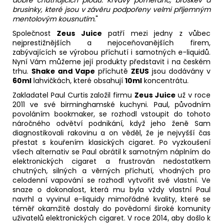
dobře chutnajících plodů. Krvavý pomeranč, broskev a
brusinky, které jsou v závěru podpořeny velmi příjemným
mentolovým kousnutím.
"
Společnost
Zeus Juice
patří mezi jedny z vůbec
nejprestižnějších a nejoceňovanějších firem,
zabývajících se výrobou příchutí i samotných e-liquidů.
Nyní Vám můžeme její produkty představit i na českém
trhu.
Shake and Vape
příchutě
ZEUS
jsou dodávány v
60ml
lahvičkách, které obsahují
10ml
koncentrátu.
Zakladatel Paul Curtis založil firmu
Zeus Juice
už v roce
2011 ve své birminghamské kuchyni. Paul, původním
povoláním bookmaker, se rozhodl vstoupit do tohoto
náročného odvětví podnikání, když jeho ženě Sam
diagnostikovali rakovinu a on věděl, že je nejvyšší čas
přestat s kouřením klasických cigaret. Po vyzkoušení
všech alternativ se Paul obrátil k samotným náplním do
elektronických cigaret a frustrován nedostatkem
chutných, silných a věrných příchutí, vhodných pro
celodenní vapování se rozhodl vytvořit své vlastní. Ve
snaze o dokonalost, která mu byla vždy vlastní Paul
navrhl a vyvinul e-liquidy mimořádné kvality, které se
téměř okamžitě dostaly do povědomí široké komunity
uživatelů elektronických cigaret. V roce 2014, aby došlo k