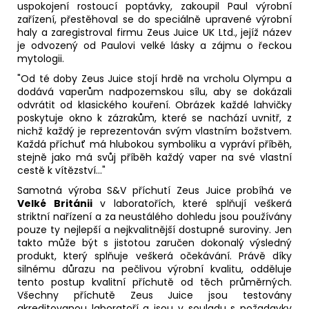
uspokojení rostoucí poptávky, zakoupil Paul výrobní
zařízení, přestěhoval se do speciálně upravené výrobní
haly a zaregistroval firmu Zeus Juice UK Ltd., jejíž název
je odvozený od Paulovi velké lásky a zájmu o řeckou
mytologii.
"Od té doby Zeus Juice stojí hrdě na vrcholu Olympu a
dodává vaperům nadpozemskou sílu, aby se dokázali
odvrátit od klasického kouření. Obrázek každé lahvičky
poskytuje okno k zázrakům, které se nachází uvnitř, z
nichž každý je reprezentován svým vlastním božstvem.
Každá příchuť má hlubokou symboliku a vypráví příběh,
stejně jako má svůj příběh každý vaper na své vlastní
cestě k vítězství..."
Samotná výroba S&V příchutí Zeus Juice probíhá ve
Velké Británii
v laboratořích, které splňují veškerá
striktní nařízení a za neustálého dohledu jsou používány
pouze ty nejlepší a nejkvalitnější dostupné suroviny. Jen
takto může být s jistotou zaručen dokonalý výsledný
produkt, který splňuje veškerá očekávání. Právě díky
silnému důrazu na pečlivou výrobní kvalitu, odděluje
tento postup kvalitní příchutě od těch průměrných.
Všechny příchutě Zeus Juice jsou testovány
akreditovanou laboratoří a jsou v souladu s požadavky