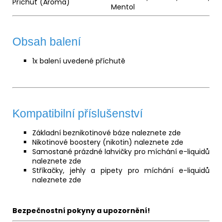
Příchuť (Aroma)
Mentol
Obsah balení
1x balení uvedené příchutě
Kompatibilní příslušenství
Základní beznikotinové
báze
naleznete
zde
Nikotinové boostery (nikotin) naleznete
zde
Samostané prázdné lahvičky pro míchání e-liquidů
naleznete
zde
Stříkačky, jehly a pipety pro míchání e-liquidů
naleznete
zde
Bezpečnostní pokyny a upozornění!