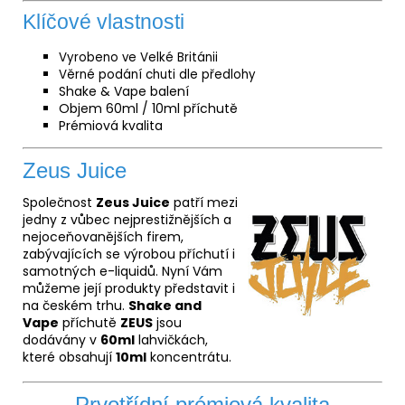
Klíčové vlastnosti
Vyrobeno ve Velké Británii
Věrné podání chuti dle předlohy
Shake & Vape balení
Objem 60ml / 10ml příchutě
Prémiová kvalita
Zeus Juice
Společnost
Zeus Juice
patří mezi
jedny z vůbec nejprestižnějších a
nejoceňovanějších firem,
zabývajících se výrobou příchutí i
samotných e-liquidů. Nyní Vám
můžeme její produkty představit i
na českém trhu.
Shake and
Vape
příchutě
ZEUS
jsou
dodávány v
60ml
lahvičkách,
které obsahují
10ml
koncentrátu.
Prvotřídní prémiová kvalita