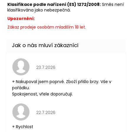
Klasifikace podle nařízení (ES) 1272/2008:
Směs není
klasifikována jako nebezpečná.
Upozornění:
Zákaz prodeje osobám mladším 18 let.
Hodnocení obchodu je 5 z 5 hvězdiček.
23.7.2026
+ Nakupoval jsem poprvé. Zboží přišlo brzy. Vše v
pořádku.
Spokojenost, vřele doporučuji.
Hodnocení obchodu je 5 z 5 hvězdiček.
22.7.2026
+ Rychlost