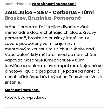
Průměrné
Neohodnoceno
Podrobnosti hodnocení
a
hodnocení
j
Zeus Juice - S&V - Cerberus - 10ml
produktu
Broskev, Brusinka, Pomeranč
í
je
0,0
t
Bránu Cerbera střeží trojice divoce, avšak
z
?
5
mimořádně dobře chutnajících plodů. Krvavý
hvězdiček.
pomeranč, broskev a brusinky, které jsou v
závěru podpořeny velmi příjemným
mentolovým kousnutím. Příchuť v
Shake and
Vape
balení, kdy můžete ihned po namíchání
HLEDAT
vapovat. Obsahuje 10ml příchutě v 60ml
lahvičce s odnímatelným kapátkem. Nejedná se
o hotový
liquid
a pro použití je potřeba naředit
D
obsah příslušnou bází. Výrobce Zeus Juice, Velká
o
Británie.
p
Možnosti doručení
o
r
Položka byla vyprodána…
u