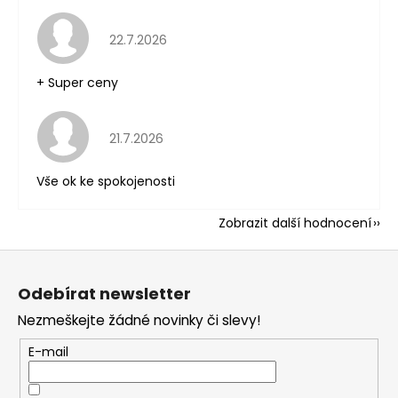
Hodnocení obchodu je 5 z 5 hvězdiček.
22.7.2026
+ Super ceny
Hodnocení obchodu je 5 z 5 hvězdiček.
21.7.2026
Vše ok ke spokojenosti
Zobrazit další hodnocení
Z
á
Odebírat newsletter
p
Nezmeškejte žádné novinky či slevy!
a
t
E-mail
í