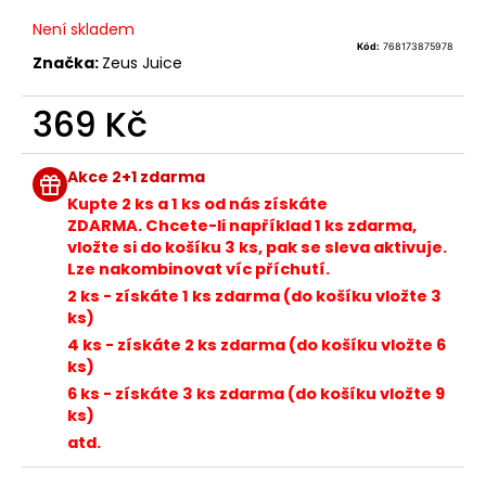
č
u
Není skladem
j
Kód:
768173875978
Značka:
Zeus Juice
e
m
369 Kč
e
Měrná
cena:
Akce 2+1 zdarma
BÁZE
FIFTY
Kupte 2 ks a 1 ks od nás získáte
BOOSTER
ZDARMA. Chcete-li například 1 ks zdarma,
IMPERIA
vložte si do košíku 3 ks, pak se sleva aktivuje.
5X10ML
Lze nakombinovat víc příchutí.
20MG
2 ks - získáte 1 ks zdarma (do košíku vložte 3
602
ks)
Kč
Původně:
4 ks - získáte 2 ks zdarma (do košíku vložte 6
649
ks)
Kč
6 ks - získáte 3 ks zdarma (do košíku vložte 9
ks)
atd.