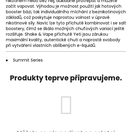
nikotinem nebo bez něj, důkladně protřepat a můžete
a
začít vapovat. Výhodou je možnost použití jak hotových
booster bázi, tak individuálního míchání z beznikotinových
j
základů, což poskytuje naprostou volnost v úpravě
í
nikotinové síly. Navíc lze tyto příchutě kombinovat i se salt
t
boostery, čímž se škála možných chuťových variací ještě
rozšiřuje. Shake & Vape příchutě Yeti jsou zárukou
?
maximální kvality, autentické chuti a naprosté svobody
při vytváření vlastních oblíbených e-liquidů.
Summit Series
HLEDAT
Produkty teprve připravujeme.
D
o
p
o
r
u