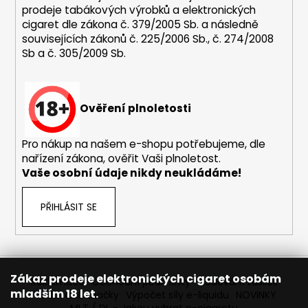
prodeje tabákových výrobků a elektronických
cigaret dle zákona č. 379/2005 Sb. a následně
souvisejících zákonů č. 225/2006 Sb., č. 274/2008
Sb a č. 305/2009 Sb.
Ověření plnoletosti
Pro nákup na našem e-shopu potřebujeme, dle
nařízení zákona, ověřit Vaši plnoletost.
Vaše osobní údaje nikdy neukládáme!
PŘIHLÁSIT SE
Zákaz prodeje elektronických cigaret osobám
Reklamace
Obchodní podmínky
Sledování zásilek
mladším 18 let.
Prodávané značky
Výpočet síly e-liquidu
NOVINKY
MLT / DL - Jakou vybrat e-cigaretu