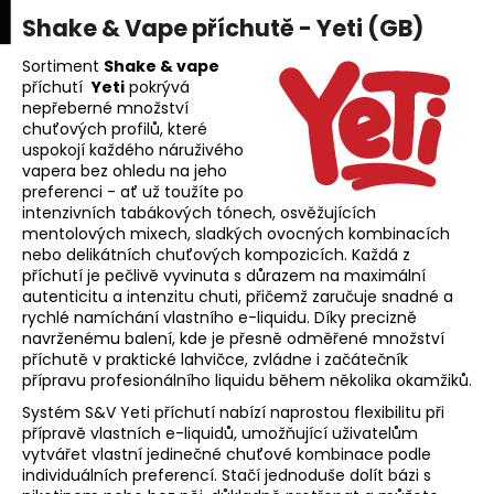
K
upní
Menu
ní
Shake & Vape příchutě - Yeti (GB)
Přejít
o
na
Zpět
Zpět
k
š
obsah
Sortiment
Shake & vape
příchutí
Yeti
pokrývá
í
nepřeberné množství
C
k
chuťových profilů, které
o
uspokojí každého náruživého
p
vapera bez ohledu na jeho
preferenci - ať už toužíte po
o
intenzivních tabákových tónech, osvěžujících
t
mentolových mixech, sladkých ovocných kombinacích
nebo delikátních chuťových kompozicích. Každá z
ř
příchutí je pečlivě vyvinuta s důrazem na maximální
e
autenticitu a intenzitu chuti, přičemž zaručuje snadné a
b
rychlé namíchání vlastního e-liquidu. Díky precizně
navrženému balení, kde je přesně odměřené množství
u
příchutě v praktické lahvičce, zvládne i začátečník
j
přípravu profesionálního liquidu během několika okamžiků.
e
Systém S&V Yeti příchutí nabízí naprostou flexibilitu při
t
přípravě vlastních e-liquidů, umožňující uživatelům
vytvářet vlastní jedinečné chuťové kombinace podle
e
individuálních preferencí. Stačí jednoduše dolít bázi s
n