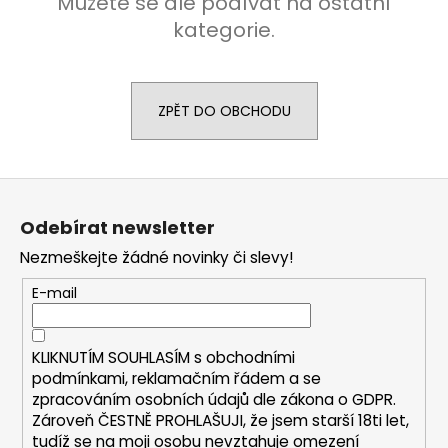
Můžete se ale podívat na ostatní
č
u
kategorie.
j
e
m
e
ZPĚT DO OBCHODU
OXVA
Z
XLIM
V3
á
-
Odebírat newsletter
p
POD
CARTRIDGE
Nezmeškejte žádné novinky či slevy!
a
-
t
TOP
E-mail
FILL
í
-
0,8
KLIKNUTÍM SOUHLASÍM s
obchodními
OHM
podmínkami,
reklamačním řádem a se
98
zpracováním osobních údajů dle zákona o
GDPR
.
Kč
Zároveň ČESTNĚ PROHLAŠUJI, že jsem starší 18ti let,
tudíž se na moji osobu nevztahuje omezení