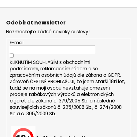
a
Z
j
á
í
Odebírat newsletter
p
t
Nezmeškejte žádné novinky či slevy!
a
?
t
E-mail
í
KLIKNUTÍM SOUHLASÍM s
obchodními
podmínkami,
reklamačním řádem a se
HLEDAT
zpracováním osobních údajů dle zákona o
GDPR
.
Zároveň ČESTNĚ PROHLAŠUJI, že jsem starší 18ti let,
tudíž se na moji osobu nevztahuje omezení
prodeje tabákových výrobků a elektronických
D
cigaret dle zákona č. 379/2005 Sb. a následně
o
souvisejících zákonů č. 225/2006 Sb., č. 274/2008
p
Sb a č. 305/2009 Sb.
o
r
u