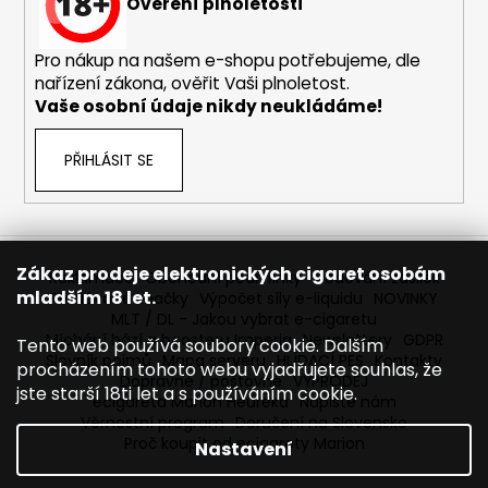
č
Ověření plnoletosti
u
j
Pro nákup na našem e-shopu potřebujeme, dle
e
nařízení zákona, ověřit Vaši plnoletost.
m
Vaše osobní údaje nikdy neukládáme!
e
PŘIHLÁSIT SE
BÁZE
FIFTY
BOOSTER
IMPERIA
5X10ML
Zákaz prodeje elektronických cigaret osobám
20MG
Reklamace
Obchodní podmínky
Sledování zásilek
mladším 18 let.
Prodávané značky
Výpočet síly e-liquidu
NOVINKY
602
MLT / DL - Jakou vybrat e-cigaretu
Kč
Míchání bází a boosteru Imperia
Newslettery
GDPR
Tento web používá soubory cookie. Dalším
Původně:
Slovník pojmů
Mapa serveru
HLÍDACÍ PES
Kontakty
649
procházením tohoto webu vyjadřujete souhlas, že
Kč
Dopravné / poštovné
VÝPRODEJ
jste starší 18ti let a s používáním cookie.
ecigareta Marion Heureka
Napište nám
Věrnostní program
Doručení na Slovensko
Proč koupit od ecigarety Marion
Nastavení