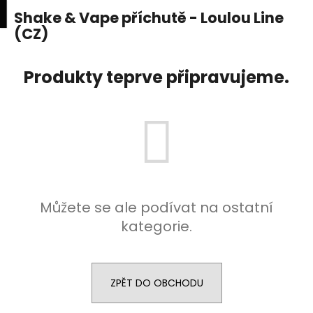
K
upní
Menu
ní
Shake & Vape příchutě - Loulou Line
Přejít
o
na
(CZ)
Zpět
Zpět
k
š
obsah
í
C
Produkty teprve připravujeme.
k
o
p
o
t
ř
e
b
Můžete se ale podívat na ostatní
u
kategorie.
j
e
t
ZPĚT DO OBCHODU
e
n