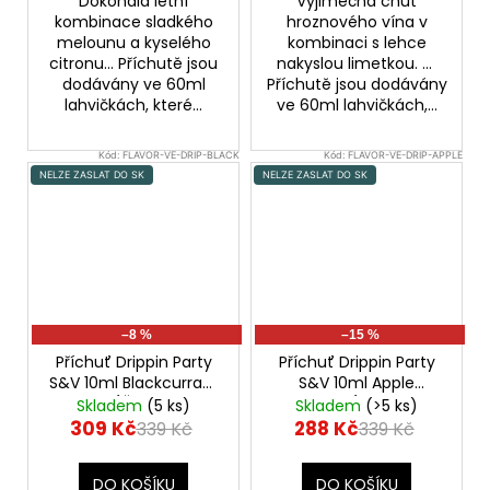
Dokonalá letní
Vyjimečná chuť
kombinace sladkého
hroznového vína v
melounu a kyselého
kombinaci s lehce
citronu... Příchutě jsou
nakyslou limetkou. ...
dodávány ve 60ml
Příchutě jsou dodávány
lahvičkách, které...
ve 60ml lahvičkách,...
Kód:
FLAVOR-VE-DRIP-BLACK
Kód:
FLAVOR-VE-DRIP-APPLE
NELZE ZASLAT DO SK
NELZE ZASLAT DO SK
–8 %
–15 %
Příchuť Drippin Party
Příchuť Drippin Party
S&V 10ml Blackcurrant
S&V 10ml Apple
Icy Blast (Černý rybíz a
Maniac (Chladivé
Skladem
(5 ks)
Skladem
(>5 ks)
grapefruit)
jablko a kyselé kiwi)
309 Kč
288 Kč
339 Kč
339 Kč
DO KOŠÍKU
DO KOŠÍKU