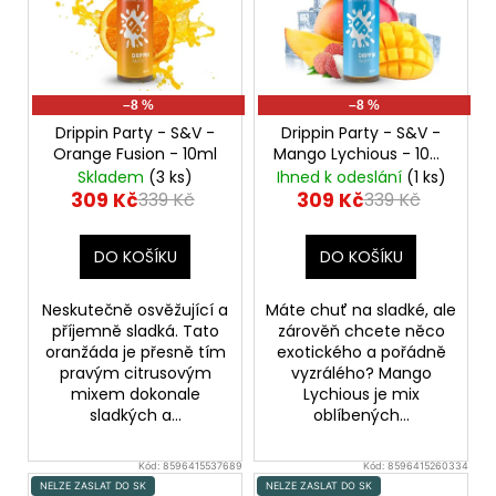
i
Kč
Původně:
s
245
p
Kč
r
–8 %
–8 %
o
Drippin Party - S&V -
Drippin Party - S&V -
d
Orange Fusion - 10ml
Mango Lychious - 10ml
Chladivé mango a liči
u
Skladem
(3 ks)
Ihned k odeslání
(1 ks)
309 Kč
309 Kč
339 Kč
339 Kč
k
t
DO KOŠÍKU
DO KOŠÍKU
ů
Neskutečně osvěžující a
Máte chuť na sladké, ale
příjemně sladká. Tato
zárověň chcete něco
oranžáda je přesně tím
exotického a pořádně
pravým citrusovým
vyzrálého? Mango
mixem dokonale
Lychious je mix
sladkých a...
oblíbených...
Kód:
8596415537689
Kód:
8596415260334
NELZE ZASLAT DO SK
NELZE ZASLAT DO SK