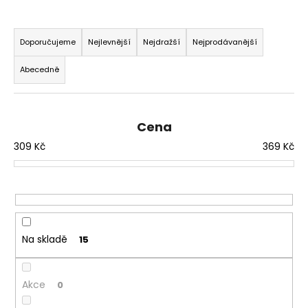
a
Ř
j
a
Doporučujeme
Nejlevnější
Nejdražší
Nejprodávanější
í
z
t
Abecedně
e
?
n
í
Cena
p
309
Kč
369
Kč
r
HLEDAT
o
d
u
D
k
o
t
Na skladě
15
p
ů
o
r
Akce
0
u