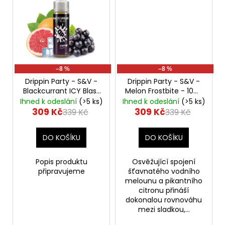
–8 %
–8 %
Drippin Party - S&V -
Drippin Party - S&V -
Blackcurrant ICY Blast
Melon Frostbite - 10ml
- 10ml
Černý rybíz a
Chladivý vodní
Ihned k odeslání
(>5 ks)
Ihned k odeslání
(>5 ks)
grapefruit
meloun a citron
309 Kč
309 Kč
339 Kč
339 Kč
DO KOŠÍKU
DO KOŠÍKU
Popis produktu
Osvěžující spojení
připravujeme
šťavnatého vodního
melounu a pikantního
citronu přináší
dokonalou rovnováhu
mezi sladkou,...