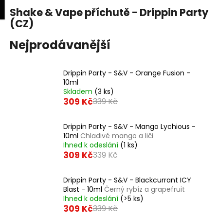
K
upní
Menu
ní
Shake & Vape příchutě - Drippin Party
Přejít
o
na
(CZ)
Zpět
Zpět
k
š
obsah
í
Nejprodávanější
C
k
o
Drippin Party - S&V - Orange Fusion -
p
10ml
o
Skladem
(3 ks)
309 Kč
t
339 Kč
ř
e
Drippin Party - S&V - Mango Lychious -
10ml
Chladivé mango a liči
b
Ihned k odeslání
(1 ks)
u
309 Kč
339 Kč
j
e
Drippin Party - S&V - Blackcurrant ICY
Blast - 10ml
Černý rybíz a grapefruit
t
Ihned k odeslání
(>5 ks)
e
309 Kč
339 Kč
n