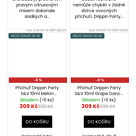
pravým citrusovým
nemůže chybět v žádné
mixem dokonale
sbírce ovocných
sladkých a...
příchutí. Drippin Party...
Kód:
FLAVOR-VE-DRIP-MELON
Kód:
FLAVOR-VE-DRIP-GRAPE
NELZE ZASLAT DO SK
NELZE ZASLAT DO SK
–8 %
–8 %
Příchuť Drippin Party
Příchuť Drippin Party
S&V 10ml Melon
S&V 10ml Grape Dance
Frostbite (Chladivý
(Hroznové víno a
Skladem
(>5 ks)
Skladem
(>5 ks)
vodní meloun a
limetka)
309 Kč
309 Kč
339 Kč
339 Kč
citron)
DO KOŠÍKU
DO KOŠÍKU