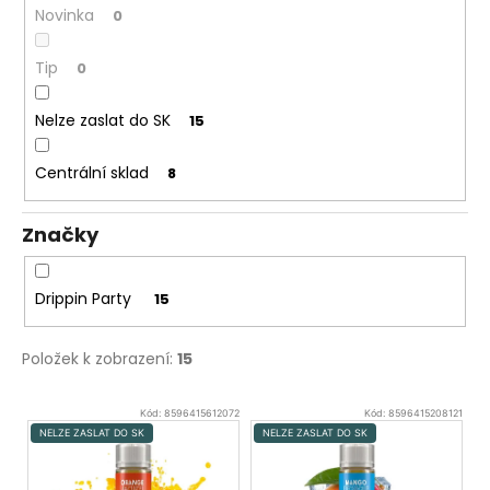
č
Novinka
0
u
j
Tip
0
e
m
e
Nelze zaslat do SK
15
Centrální sklad
8
ELF
BAR
ELFLIQ
Značky
-
SALT
E-
LIQUID
Drippin Party
15
-
BLUEBERRY
SOUR
Položek k zobrazení:
15
RASPBERRY
-
V
10ML
Kód:
8596415612072
Kód:
8596415208121
-
ý
NELZE ZASLAT DO SK
NELZE ZASLAT DO SK
10MG
p
185