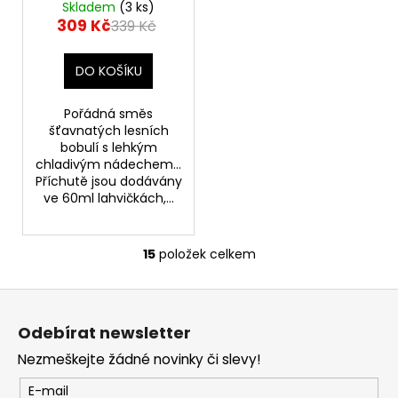
(Kyselé maliny a
Skladem
(3 ks)
sladké borůvky)
309 Kč
339 Kč
DO KOŠÍKU
Pořádná směs
šťavnatých lesních
bobulí s lehkým
chladivým nádechem...
Příchutě jsou dodávány
ve 60ml lahvičkách,...
15
položek celkem
O
v
Z
l
á
á
Odebírat newsletter
d
p
a
Nezmeškejte žádné novinky či slevy!
a
c
t
E-mail