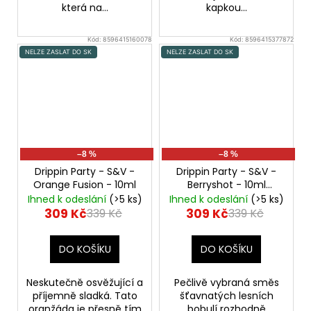
která na...
kapkou...
Kód:
8596415160078
Kód:
8596415377872
NELZE ZASLAT DO SK
NELZE ZASLAT DO SK
–8 %
–8 %
Drippin Party - S&V -
Drippin Party - S&V -
Orange Fusion - 10ml
Berryshot - 10ml
Chladivé kyselé maliny
Ihned k odeslání
(>5 ks)
Ihned k odeslání
(>5 ks)
a sladké borůvky
309 Kč
309 Kč
339 Kč
339 Kč
DO KOŠÍKU
DO KOŠÍKU
Neskutečně osvěžující a
Pečlivě vybraná směs
příjemně sladká. Tato
šťavnatých lesních
oranžáda je přesně tím
bobulí rozhodně