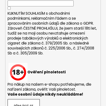
í
í
p
r
KLIKNUTÍM SOUHLASÍM s
obchodními
v
podmínkami,
reklamačním řádem a se
k
zpracováním osobních údajů dle zákona o
GDPR
.
y
Zároveň ČESTNĚ PROHLAŠUJI, že jsem starší 18ti let,
v
tudíž se na moji osobu nevztahuje omezení
ý
prodeje tabákových výrobků a elektronických
p
cigaret dle zákona č. 379/2005 Sb. a následně
i
souvisejících zákonů č. 225/2006 Sb., č. 274/2008
s
Sb a č. 305/2009 Sb.
u
Ověření plnoletosti
Pro nákup na našem e-shopu potřebujeme, dle
nařízení zákona, ověřit Vaši plnoletost.
Vaše osobní údaje nikdy neukládáme!
PŘIHLÁSIT SE