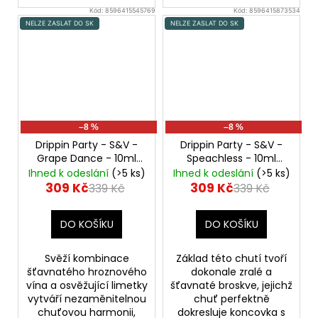
Kód:
8596415545769
Kód:
8596415873534
NELZE ZASLAT DO SK
NELZE ZASLAT DO SK
–8 %
–8 %
Drippin Party - S&V -
Drippin Party - S&V -
Grape Dance - 10ml
Speachless - 10ml
Hroznové víno a
Broskvová limonáda
Ihned k odeslání
(>5 ks)
Ihned k odeslání
(>5 ks)
limetka
309 Kč
309 Kč
339 Kč
339 Kč
DO KOŠÍKU
DO KOŠÍKU
Svěží kombinace
Základ této chutí tvoří
šťavnatého hroznového
dokonale zralé a
vína a osvěžující limetky
šťavnaté broskve, jejichž
vytváří nezaměnitelnou
chuť perfektně
chuťovou harmonii,
dokresluje koncovka s