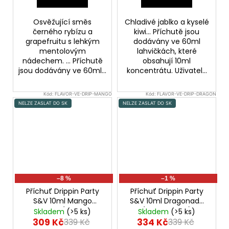
Osvěžující směs
Chladivé jablko a kyselé
černého rybízu a
kiwi... Příchutě jsou
grapefruitu s lehkým
dodávány ve 60ml
mentolovým
lahvičkách, které
nádechem. ... Příchutě
obsahují 10ml
jsou dodávány ve 60ml...
koncentrátu. Uživatel...
Kód:
FLAVOR-VE-DRIP-MANGO
Kód:
FLAVOR-VE-DRIP-DRAGON
NELZE ZASLAT DO SK
NELZE ZASLAT DO SK
–8 %
–1 %
Příchuť Drippin Party
Příchuť Drippin Party
S&V 10ml Mango
S&V 10ml Dragonade
Lychious (Chladivé
(Dračí ovoce)
Skladem
(>5 ks)
Skladem
(>5 ks)
mango a liči)
309 Kč
334 Kč
339 Kč
339 Kč