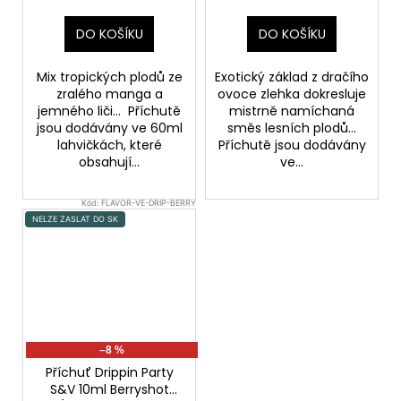
DO KOŠÍKU
DO KOŠÍKU
Mix tropických plodů ze
Exotický základ z dračího
zralého manga a
ovoce zlehka dokresluje
jemného liči... Příchutě
mistrně namíchaná
jsou dodávány ve 60ml
směs lesních plodů...
lahvičkách, které
Příchutě jsou dodávány
obsahují...
ve...
Kód:
FLAVOR-VE-DRIP-BERRY
NELZE ZASLAT DO SK
–8 %
Příchuť Drippin Party
S&V 10ml Berryshot