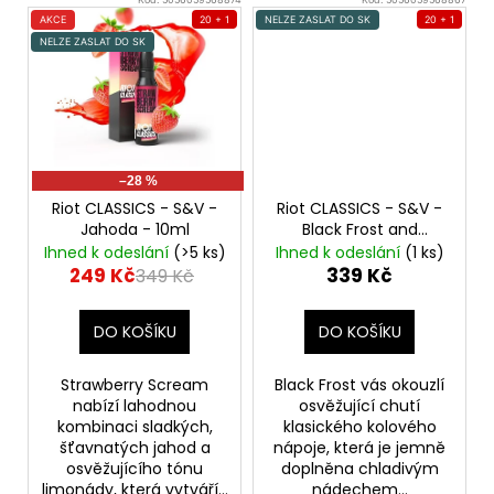
AKCE
20 + 1
NELZE ZASLAT DO SK
20 + 1
NELZE ZASLAT DO SK
–28 %
Riot CLASSICS - S&V -
Riot CLASSICS - S&V -
Jahoda - 10ml
Black Frost and
Menthol - 10ml
Ihned k odeslání
(>5 ks)
Ihned k odeslání
(1 ks)
249 Kč
339 Kč
349 Kč
DO KOŠÍKU
DO KOŠÍKU
Strawberry Scream
Black Frost vás okouzlí
nabízí lahodnou
osvěžující chutí
kombinaci sladkých,
klasického kolového
šťavnatých jahod a
nápoje, která je jemně
osvěžujícího tónu
doplněna chladivým
limonády, která vytváří...
nádechem...