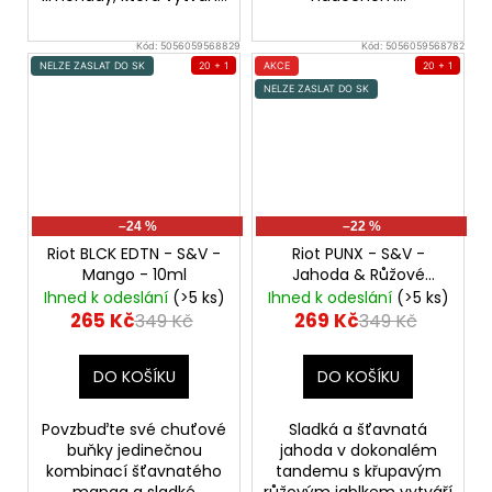
Kód:
5056059568829
Kód:
5056059568782
NELZE ZASLAT DO SK
20 + 1
AKCE
20 + 1
NELZE ZASLAT DO SK
–24 %
–22 %
Riot BLCK EDTN - S&V -
Riot PUNX - S&V -
Mango - 10ml
Jahoda & Růžové
jablko - 10ml
Ihned k odeslání
(>5 ks)
Ihned k odeslání
(>5 ks)
(Strawberry & Pink
265 Kč
269 Kč
349 Kč
349 Kč
Apple)
DO KOŠÍKU
DO KOŠÍKU
Povzbuďte své chuťové
Sladká a šťavnatá
buňky jedinečnou
jahoda v dokonalém
kombinací šťavnatého
tandemu s křupavým