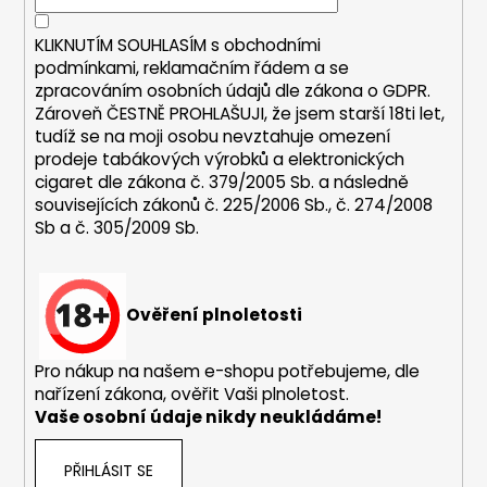
í
p
r
KLIKNUTÍM SOUHLASÍM s
obchodními
v
podmínkami,
reklamačním řádem a se
k
zpracováním osobních údajů dle zákona o
GDPR
.
y
Zároveň ČESTNĚ PROHLAŠUJI, že jsem starší 18ti let,
v
tudíž se na moji osobu nevztahuje omezení
ý
prodeje tabákových výrobků a elektronických
p
cigaret dle zákona č. 379/2005 Sb. a následně
i
souvisejících zákonů č. 225/2006 Sb., č. 274/2008
s
Sb a č. 305/2009 Sb.
u
Ověření plnoletosti
Pro nákup na našem e-shopu potřebujeme, dle
nařízení zákona, ověřit Vaši plnoletost.
Vaše osobní údaje nikdy neukládáme!
PŘIHLÁSIT SE