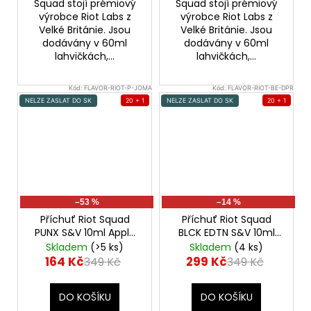
Squad stojí prémiový
Squad stojí prémiový
výrobce Riot Labs z
výrobce Riot Labs z
Velké Británie. Jsou
Velké Británie. Jsou
dodávány v 60ml
dodávány v 60ml
lahvičkách,...
lahvičkách,...
Kód:
FLAVOR-RIOT-P-JOMA
Kód:
FLAVOR-RIOT-BE-DPR
NELZE ZASLAT DO SK
20 + 1
NELZE ZASLAT DO SK
20 + 1
–53 %
–14 %
Příchuť Riot Squad
Příchuť Riot Squad
PUNX S&V 10ml Apple
BLCK EDTN S&V 10ml
Cucumber Mint &
Deluxe Passionfruit &
Skladem
(>5 ks)
Skladem
(4 ks)
Aniseed (Jablko s
Rhubarb (Marakuja s
164 Kč
299 Kč
349 Kč
349 Kč
okurkou, mátou a
rebarborou)
anýzem)
DO KOŠÍKU
DO KOŠÍKU