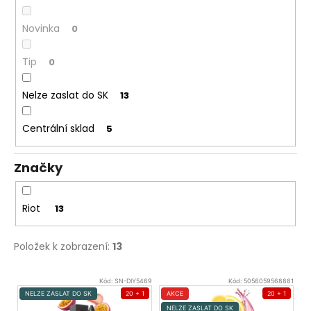
č
u
Novinka
0
j
e
m
Tip
0
e
Nelze zaslat do SK
13
JOYETECH
Centrální sklad
5
BF
SS316
ATOMIZER
0,6OHM
Značky
45
Kč
Riot
13
Položek k zobrazení:
13
V
Kód:
SN-DIY5469
Kód:
5056059568881
ý
NELZE ZASLAT DO SK
20 + 1
AKCE
20 + 1
NELZE ZASLAT DO SK