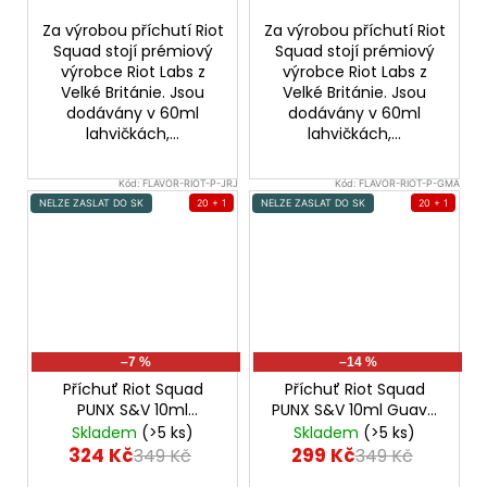
Za výrobou příchutí Riot
Za výrobou příchutí Riot
Squad stojí prémiový
Squad stojí prémiový
výrobce Riot Labs z
výrobce Riot Labs z
Velké Británie. Jsou
Velké Británie. Jsou
dodávány v 60ml
dodávány v 60ml
lahvičkách,...
lahvičkách,...
Kód:
FLAVOR-RIOT-P-JRJ
Kód:
FLAVOR-RIOT-P-GMA
NELZE ZASLAT DO SK
20 + 1
NELZE ZASLAT DO SK
20 + 1
–7 %
–14 %
Příchuť Riot Squad
Příchuť Riot Squad
PUNX S&V 10ml
PUNX S&V 10ml Guava
Strawberry & Pink
Passionfruit &
Skladem
(>5 ks)
Skladem
(>5 ks)
Apple (Jahoda a
Pineapple (Guava,
324 Kč
299 Kč
349 Kč
349 Kč
růžové jablko)
marakuja a ananas)