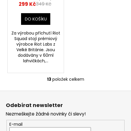
(Ledové bobule acai)
299 Kč
349 Kč
DO KOŠÍKU
Za výrobou příchutí Riot
Squad stojí prémiový
výrobce Riot Labs z
Velké Británie. Jsou
dodávány v 60ml
lahvičkách,...
13
položek celkem
O
v
Z
l
á
á
Odebírat newsletter
d
p
a
Nezmeškejte žádné novinky či slevy!
a
c
t
E-mail
í