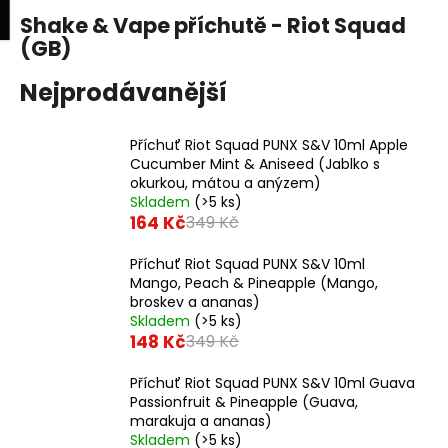
K
upní
Menu
ní
Shake & Vape příchutě - Riot Squad
Přejít
o
na
(GB)
Zpět
Zpět
k
š
obsah
í
Nejprodávanější
C
k
o
Příchuť Riot Squad PUNX S&V 10ml Apple
p
Cucumber Mint & Aniseed (Jablko s
o
okurkou, mátou a anýzem)
Skladem
(>5 ks)
t
164 Kč
349 Kč
ř
e
Příchuť Riot Squad PUNX S&V 10ml
Mango, Peach & Pineapple (Mango,
b
broskev a ananas)
u
Skladem
(>5 ks)
j
148 Kč
349 Kč
e
Příchuť Riot Squad PUNX S&V 10ml Guava
t
Passionfruit & Pineapple (Guava,
e
marakuja a ananas)
Skladem
(>5 ks)
n