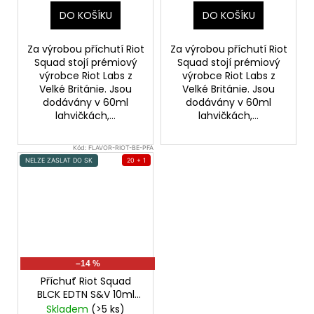
DO KOŠÍKU
DO KOŠÍKU
Za výrobou příchutí Riot
Za výrobou příchutí Riot
Squad stojí prémiový
Squad stojí prémiový
výrobce Riot Labs z
výrobce Riot Labs z
Velké Británie. Jsou
Velké Británie. Jsou
dodávány v 60ml
dodávány v 60ml
lahvičkách,...
lahvičkách,...
Kód:
FLAVOR-RIOT-BE-PFA
NELZE ZASLAT DO SK
20 + 1
–14 %
Příchuť Riot Squad
BLCK EDTN S&V 10ml
Pure Frozen Acai
Skladem
(>5 ks)