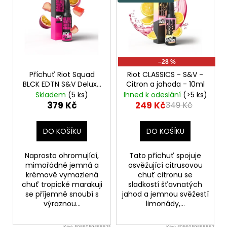
p
i
s
p
r
–28 %
o
Příchuť Riot Squad
Riot CLASSICS - S&V -
d
BLCK EDTN S&V Deluxe
Citron a jahoda - 10ml
Passionfruit & Rhubarb
u
Skladem
(5 ks)
Ihned k odeslání
(>5 ks)
10ml
Marakuja s
379 Kč
249 Kč
349 Kč
k
rebarborou
t
DO KOŠÍKU
DO KOŠÍKU
ů
Naprosto ohromující,
Tato příchuť spojuje
mimořádně jemná a
osvěžující citrusovou
krémově vymazlená
chuť citronu se
chuť tropické marakuji
sladkostí šťavnatých
se příjemně snoubí s
jahod a jemnou svěžestí
výraznou...
limonády,...
Kód:
5056059568874
Kód:
5056059568867