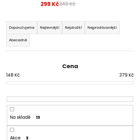
299 Kč
349 Kč
a
j
Ř
í
a
Doporučujeme
Nejlevnější
Nejdražší
Nejprodávanější
t
z
?
Abecedně
e
n
í
Cena
p
HLEDAT
148
Kč
379
Kč
r
o
d
D
u
o
k
p
t
Na skladě
13
o
ů
r
u
Akce
3