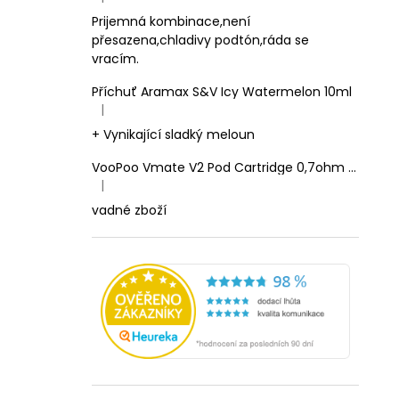
Hodnocení produktu je 5 z 5 hvězdiček.
Prijemná kombinace,není
přesazena,chladivy podtón,ráda se
vracím.
Příchuť Aramax S&V Icy Watermelon 10ml
|
Hodnocení produktu je 5 z 5 hvězdiček.
+ Vynikající sladký meloun
VooPoo Vmate V2 Pod Cartridge 0,7ohm 2ml
|
Hodnocení produktu je 1 z 5 hvězdiček.
vadné zboží