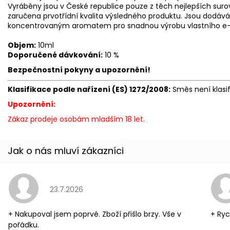
Vyráběny jsou v České republice pouze z těch nejlepších surov
zaručena prvotřídní kvalita výsledného produktu. Jsou dodáv
koncentrovaným aromatem pro snadnou výrobu vlastního e-l
Objem:
10ml
Doporučené dávkování:
10 %
Bezpečnostní pokyny a upozornění!
Klasifikace podle nařízení (ES) 1272/2008:
Směs není klasi
Upozornění:
Zákaz prodeje osobám mladším 18 let.
Hodnocení obchodu je 5 z 5 hvězdiček.
23.7.2026
+ Nakupoval jsem poprvé. Zboží přišlo brzy. Vše v
+ Ryc
pořádku.