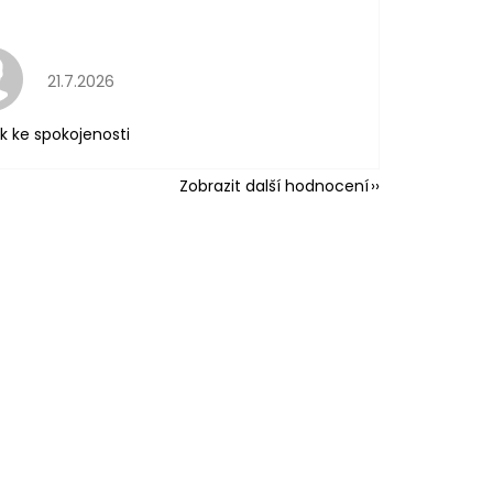
Hodnocení obchodu je 5 z 5 hvězdiček.
21.7.2026
k ke spokojenosti
Zobrazit další hodnocení