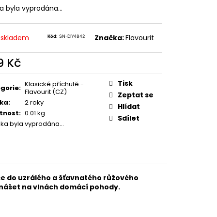
TER IMPERIA 5X10ML
ka byla vyprodána…
č
 skladem
Značka:
Flavourit
Kód:
SN-DIY4842
9 Kč
ná
:
Tisk
Klasické příchutě -
gorie
:
Flavourit (CZ)
Zeptat se
ka
:
2 roky
Hlídat
tnost
:
0.01 kg
Sdílet
žka byla vyprodána…
se do uzrálého a šťavnatého růžového
 unášet na vlnách domácí pohody.