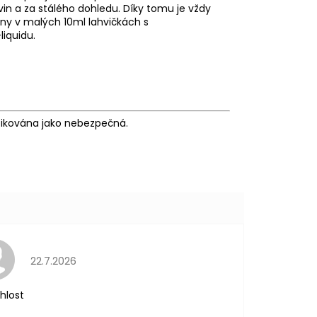
in a za stálého dohledu. Díky tomu je vždy
ány v malých 10ml lahvičkách s
iquidu.
fikována jako nebezpečná.
Hodnocení obchodu je 5 z 5 hvězdiček.
22.7.2026
hlost