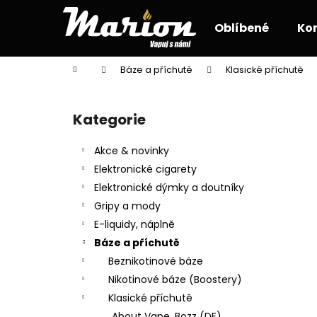
K
Přejít
na
o
Oblíbené
Ko
obsah
Zpět
Zpět
š
do
do
í
Domů
Báze a příchutě
Klasické příchutě
k
obchodu
obchodu
P
o
Kategorie
Přeskočit
s
kategorie
t
Akce & novinky
r
Elektronické cigarety
a
Elektronické dýmky a doutníky
n
Gripy a mody
n
E-liquidy, náplně
í
Báze a příchutě
p
Beznikotinové báze
a
Nikotinové báze (Boostery)
n
Klasické příchutě
e
About Vape, Bozz (DE)