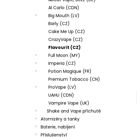
DEKANG DESERT SHIP 10ML 18MG
l
Al Carlo (CDN)
155 Kč
Původně:
195 Kč
Big Mouth (LV)
Barly (CZ)
Cake Me Up (CZ)
CrazyVape (CZ)
Flavourit (CZ)
Full Moon (MY)
Imperia (CZ)
Potion Magique (FR)
Premium Tobacco (CN)
ProVape (LV)
UAHU (CDN)
Vampire Vape (UK)
Shake and Vape příchutě
Atomizéry a tanky
Baterie, nabíjení
Příslušenství