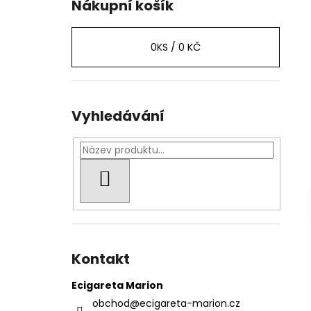
Nákupní košík
0
KS /
0 KČ
Vyhledávání
HLEDAT
Kontakt
Ecigareta Marion
obchod
@
ecigareta-marion.cz