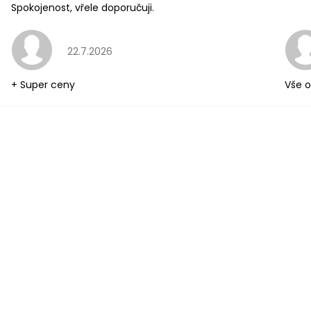
Spokojenost, vřele doporučuji.
Hodnocení obchodu je 5 z 5 hvězdiček.
22.7.2026
+ Super ceny
Vše o