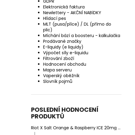
GDPR
Elektronická faktura
Newlettery - AKČNÍ NABíDKY
Hlídací pes
MLT (pusa/plíce) / DL (přímo do
plic)
Míchání bází a boosteru - kalkulačka
Prodávané značky
E-liquidy (e liquidy)
Výpočet síly e-liquidu
Filtrování zboží
Hodnocení obchodu
Mapa serveru
Vaperský oběžník
Slovník pojmů
POSLEDNÍ HODNOCENÍ
PRODUKTŮ
Riot X Salt Orange & Raspberry ICE 20mg
Ledový 
|