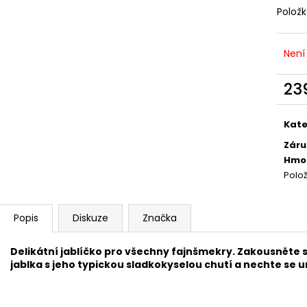
DEKANG DESERT SHIP 10ML 11MG
BÁZE FIFTY BOOS
Polož
20MG
149 Kč
Původně:
195 Kč
602 Kč
Původně:
649 K
Není
23
Měr
cena
Kate
Záru
Hmo
Polo
Popis
Diskuze
Značka
Delikátní jablíčko pro všechny fajnšmekry. Zakousněte 
jablka s jeho typickou sladkokyselou chutí a nechte se