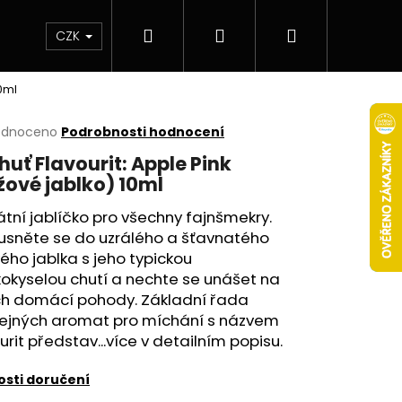
Hledat
Přihlášení
Nákupní
 & novinky
Elektronické cigarety
Elektro
CZK
10ml
košík
rné
odnoceno
Podrobnosti hodnocení
cení
huť Flavourit: Apple Pink
ktu
žové jablko) 10ml
átní jablíčko pro všechny fajnšmekry.
usněte se do uzrálého a šťavnatého
ček.
ého jablka s jeho typickou
okyselou chutí a nechte se unášet na
ch domácí pohody. Základní řada
ejných aromat pro míchání s názvem
urit představ...více v detailním popisu.
Následující
sti doručení