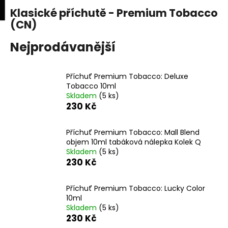
K
upní
Menu
ní
Klasické příchutě - Premium Tobacco
Přejít
o
na
(CN)
Zpět
Zpět
k
š
obsah
í
Nejprodávanější
C
k
o
Příchuť Premium Tobacco: Deluxe
p
Tobacco 10ml
o
Skladem
(5 ks)
230 Kč
t
ř
e
Příchuť Premium Tobacco: Mall Blend
objem 10ml tabáková nálepka Kolek Q
b
Skladem
(5 ks)
u
230 Kč
j
e
Příchuť Premium Tobacco: Lucky Color
10ml
t
Skladem
(5 ks)
e
230 Kč
n