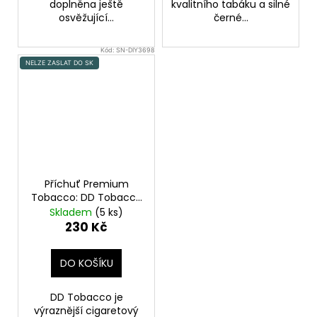
doplněna ještě
kvalitního tabáku a silné
osvěžující...
černé...
Kód:
SN-DIY3698
NELZE ZASLAT DO SK
Příchuť Premium
Tobacco: DD Tobacco
objem 10ml tabáková
Skladem
(5 ks)
nálepka Kolek Q
230 Kč
DO KOŠÍKU
DD Tobacco je
výraznější cigaretový