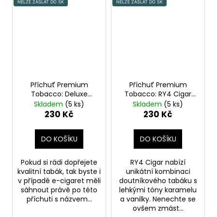
NELZE ZASLAT DO SK
NELZE ZASLAT DO SK
Příchuť Premium
Příchuť Premium
Tobacco: Deluxe
Tobacco: RY4 Cigar
Tobacco 10ml
objem 10ml tabáková
Skladem
(5 ks)
Skladem
(5 ks)
nálepka Kolek Q
230 Kč
230 Kč
DO KOŠÍKU
DO KOŠÍKU
Pokud si rádi dopřejete
RY4 Cigar nabízí
kvalitní tabák, tak byste i
unikátní kombinaci
v případě e-cigaret měli
doutníkového tabáku s
sáhnout právě po této
lehkými tóny karamelu
příchuti s názvem...
a vanilky. Nenechte se
ovšem zmást...