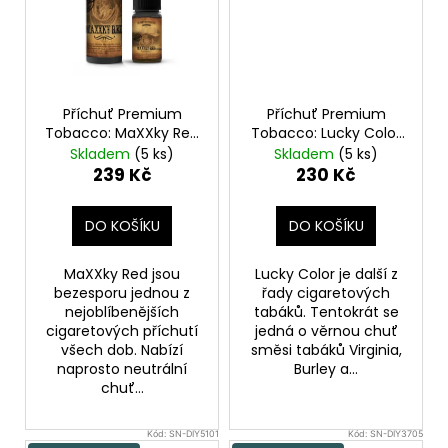
Příchuť Premium
Příchuť Premium
Tobacco: MaXXky Red
Tobacco: Lucky Color
10ml
10ml
Skladem
(5 ks)
Skladem
(5 ks)
239 Kč
230 Kč
DO KOŠÍKU
DO KOŠÍKU
MaXXky Red jsou
Lucky Color je další z
bezesporu jednou z
řady cigaretových
nejoblíbenějších
tabáků. Tentokrát se
cigaretových příchutí
jedná o věrnou chuť
všech dob. Nabízí
směsi tabáků Virginia,
naprosto neutrální
Burley a...
chuť...
Kód:
SN-DIY5101
Kód:
SN-DIY3705