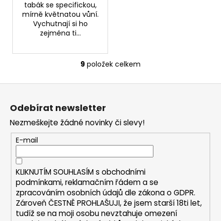
tabák se specifickou,
mírně květnatou vůní.
Vychutnají si ho
zejména ti...
9
položek celkem
O
v
Z
l
á
á
Odebírat newsletter
d
p
a
Nezmeškejte žádné novinky či slevy!
a
c
t
E-mail
í
í
p
r
KLIKNUTÍM SOUHLASÍM s
obchodními
v
podmínkami,
reklamačním řádem a se
k
zpracováním osobních údajů dle zákona o
GDPR
.
y
Zároveň ČESTNĚ PROHLAŠUJI, že jsem starší 18ti let,
v
tudíž se na moji osobu nevztahuje omezení