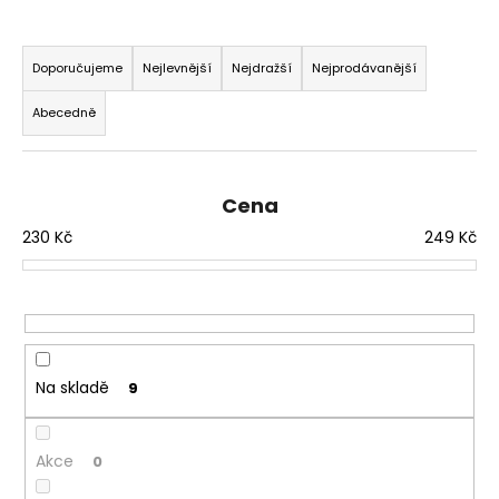
a
Ř
j
a
Doporučujeme
Nejlevnější
Nejdražší
Nejprodávanější
í
z
t
Abecedně
e
?
n
í
Cena
p
230
Kč
249
Kč
r
HLEDAT
o
d
u
D
k
o
t
Na skladě
9
p
ů
o
r
Akce
0
u