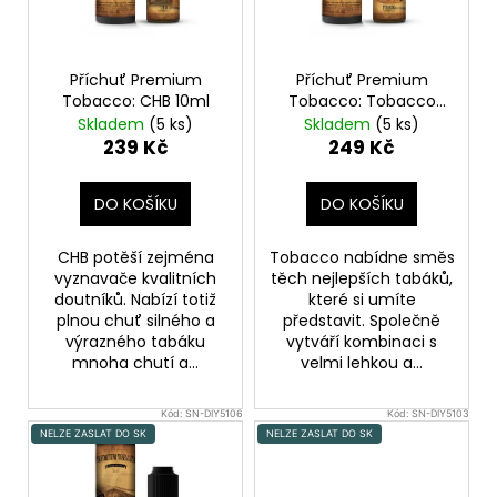
p
r
o
Příchuť Premium
Příchuť Premium
d
Tobacco: CHB 10ml
Tobacco: Tobacco
10ml
u
Skladem
(5 ks)
Skladem
(5 ks)
239 Kč
249 Kč
k
t
DO KOŠÍKU
DO KOŠÍKU
ů
CHB potěší zejména
Tobacco nabídne směs
vyznavače kvalitních
těch nejlepších tabáků,
doutníků. Nabízí totiž
které si umíte
plnou chuť silného a
představit. Společně
výrazného tabáku
vytváří kombinaci s
mnoha chutí a...
velmi lehkou a...
Kód:
SN-DIY5106
Kód:
SN-DIY5103
NELZE ZASLAT DO SK
NELZE ZASLAT DO SK