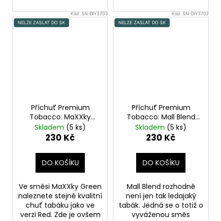
Kód:
SN-DIY3703
Kód:
SN-DIY3702
NELZE ZASLAT DO SK
NELZE ZASLAT DO SK
Příchuť Premium
Příchuť Premium
Tobacco: MaXXky
Tobacco: Mall Blend
Green objem 10ml
objem 10ml tabáková
Skladem
(5 ks)
Skladem
(5 ks)
tabáková nálepka
nálepka Kolek Q
230 Kč
230 Kč
Kolek Q
DO KOŠÍKU
DO KOŠÍKU
Ve směsi MaXXky Green
Mall Blend rozhodně
naleznete stejně kvalitní
není jen tak ledajaký
chuť tabáku jako ve
tabák. Jedná se o totiž o
verzi Red. Zde je ovšem
vyváženou směs