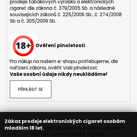
ý
prodeje tabákových výrobků a elektronických
p
cigaret dle zákona č. 379/2005 Sb. a následně
i
souvisejících zákonů č. 225/2006 Sb., č. 274/2008
s
Sb a č. 305/2009 Sb.
u
Ověření plnoletosti
Pro nákup na našem e-shopu potřebujeme, dle
nařízení zákona, ověřit Vaši plnoletost.
Vaše osobní údaje nikdy neukládáme!
PŘIHLÁSIT SE
Zákaz prodeje elektronických cigaret osobám
Reklamace
Obchodní podmínky
Sledování zásilek
mladším 18 let.
Prodávané značky
Výpočet síly e-liquidu
NOVINKY
MLT / DL - Jakou vybrat e-cigaretu