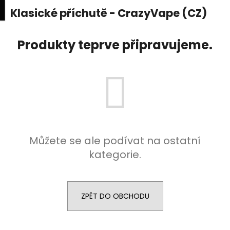
K
upní
Menu
ní
Klasické příchutě - CrazyVape (CZ)
Přejít
o
na
Zpět
Zpět
k
š
obsah
Produkty teprve připravujeme.
í
C
k
o
p
o
t
ř
e
Můžete se ale podívat na ostatní
b
kategorie.
u
j
e
ZPĚT DO OBCHODU
t
e
n