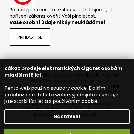
č
u
Pro nákup na našem e-shopu potřebujeme, dle
j
nařízení zákona, ověřit Vaši plnoletost.
e
Vaše osobní údaje nikdy neukládáme!
m
e
PŘIHLÁSIT SE
BÁZE
FIFTY
BOOSTER
IMPERIA
Zákaz prodeje elektronických cigaret osobám
Reklamace
Obchodní podmínky
Sledování zásilek
5X10ML
mladším 18 let.
Prodávané značky
Výpočet síly e-liquidu
NOVINKY
20MG
MLT / DL - Jakou vybrat e-cigaretu
602
Míchání bází a boosteru Imperia
Newslettery
GDPR
Tento web používá soubory cookie. Dalším
Kč
Slovník pojmů
Mapa serveru
HLÍDACÍ PES
Kontakty
procházením tohoto webu vyjadřujete souhlas, že
Původně:
Dopravné / poštovné
VÝPRODEJ
649
jste starší 18ti let a s používáním cookie.
ecigareta Marion Heureka
Napište nám
Kč
Věrnostní program
Doručení na Slovensko
Proč koupit od ecigarety Marion
Nastavení