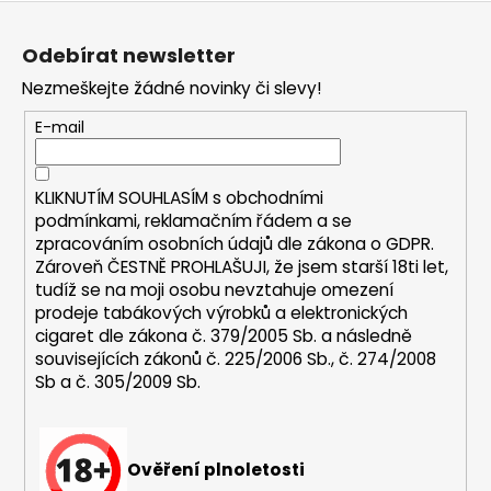
Z
a
á
j
Odebírat newsletter
p
í
Nezmeškejte žádné novinky či slevy!
a
t
t
E-mail
?
í
KLIKNUTÍM SOUHLASÍM s
obchodními
podmínkami,
reklamačním řádem a se
zpracováním osobních údajů dle zákona o
GDPR
.
HLEDAT
Zároveň ČESTNĚ PROHLAŠUJI, že jsem starší 18ti let,
tudíž se na moji osobu nevztahuje omezení
prodeje tabákových výrobků a elektronických
cigaret dle zákona č. 379/2005 Sb. a následně
D
souvisejících zákonů č. 225/2006 Sb., č. 274/2008
o
Sb a č. 305/2009 Sb.
p
o
r
u
Ověření plnoletosti