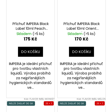
Příchuť IMPERIA Black
Příchuť IMPERIA Black
Label 10ml Peach
Label 10ml Orient
(Broskev)
Tobacco (Orientální
Skladem
(>5 ks)
Skladem
(>5 ks)
tabák)
175 Kč
170 Kč
DO KOŠÍKU
DO KOŠÍKU
IMPERIA je ideální příchuť
IMPERIA je ideální příchuť
pro tvotbu vlastních
pro tvotbu vlastních
liquidů. Výroba probíhá
liquidů. Výroba probíhá
za nejpřísnějších
za nejpřísnějších
hygienických standardů
hygienických standardů
ve...
ve...
Kód:
FLAVOR-IMBL-MONKEY
Kód:
FLAVOR-IMBL-MELON
NELZE ZASLAT DO SK
25 + 1
NELZE ZASLAT DO SK
25 + 1