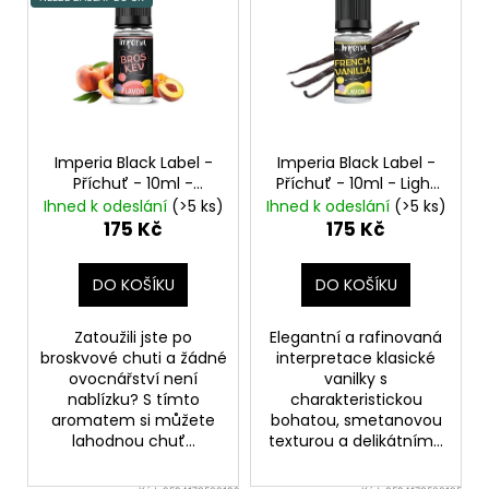
p
i
s
p
r
o
Imperia Black Label -
Imperia Black Label -
d
Příchuť - 10ml -
Příchuť - 10ml - Light
Broskev
Peach
Gold
u
Ihned k odeslání
(>5 ks)
Ihned k odeslání
(>5 ks)
175 Kč
175 Kč
k
t
DO KOŠÍKU
DO KOŠÍKU
ů
Zatoužili jste po
Elegantní a rafinovaná
broskvové chuti a žádné
interpretace klasické
ovocnářství není
vanilky s
nablízku? S tímto
charakteristickou
aromatem si můžete
bohatou, smetanovou
lahodnou chuť...
texturou a delikátním...