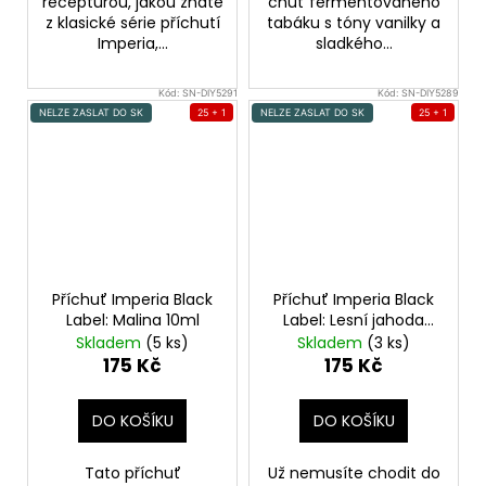
recepturou, jakou znáte
chuť fermentovaného
z klasické série příchutí
tabáku s tóny vanilky a
Imperia,...
sladkého...
Kód:
SN-DIY5291
Kód:
SN-DIY5289
NELZE ZASLAT DO SK
25 + 1
NELZE ZASLAT DO SK
25 + 1
Příchuť Imperia Black
Příchuť Imperia Black
Label: Malina 10ml
Label: Lesní jahoda
10ml
Skladem
(5 ks)
Skladem
(3 ks)
175 Kč
175 Kč
DO KOŠÍKU
DO KOŠÍKU
Tato příchuť
Už nemusíte chodit do