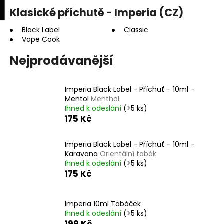
K
upní
Menu
ní
Klasické příchutě - Imperia (CZ)
Přejít
o
na
Zpět
Zpět
k
š
obsah
Black Label
Classic
Vape Cook
í
C
k
Nejprodávanější
o
p
Imperia Black Label - Příchuť - 10ml -
o
Mentol
Menthol
t
Ihned k odeslání
(>5 ks)
ř
175 Kč
e
b
Imperia Black Label - Příchuť - 10ml -
Karavana
Orientální tabák
u
Ihned k odeslání
(>5 ks)
j
175 Kč
e
t
Imperia 10ml Tabáček
e
Ihned k odeslání
(>5 ks)
n