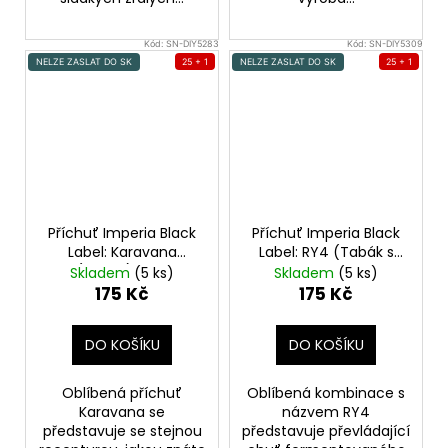
Kód:
SN-DIY5283
Kód:
SN-DIY5309
NELZE ZASLAT DO SK
25 + 1
NELZE ZASLAT DO SK
25 + 1
Příchuť Imperia Black
Příchuť Imperia Black
Label: Karavana
Label: RY4 (Tabák s
(Tabák) 10ml
vanilkou a
Skladem
(5 ks)
Skladem
(5 ks)
karamelem) 10ml
175 Kč
175 Kč
DO KOŠÍKU
DO KOŠÍKU
Oblíbená příchuť
Oblíbená kombinace s
Karavana se
názvem RY4
představuje se stejnou
představuje převládající