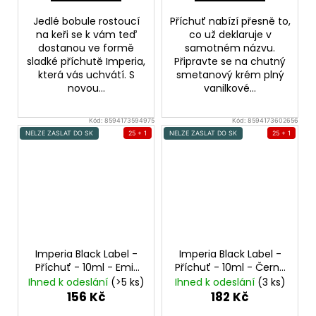
Jedlé bobule rostoucí
Příchuť nabízí přesně to,
na keři se k vám teď
co už deklaruje v
dostanou ve formě
samotném názvu.
sladké příchutě Imperia,
Připravte se na chutný
která vás uchvátí. S
smetanový krém plný
novou...
vanilkové...
Kód:
8594173594975
Kód:
8594173602656
NELZE ZASLAT DO SK
25 + 1
NELZE ZASLAT DO SK
25 + 1
Imperia Black Label -
Imperia Black Label -
Příchuť - 10ml - Emir
Příchuť - 10ml - Černý
Tabák s karamelem
pepř
Black Pepper
Ihned k odeslání
(>5 ks)
Ihned k odeslání
(3 ks)
156 Kč
182 Kč