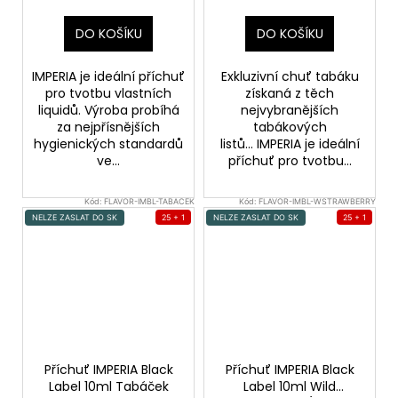
DO KOŠÍKU
DO KOŠÍKU
IMPERIA je ideální příchuť
Exkluzivní chuť tabáku
pro tvotbu vlastních
získaná z těch
liquidů. Výroba probíhá
nejvybranějších
za nejpřísnějších
tabákových
hygienických standardů
listů... IMPERIA je ideální
ve...
příchuť pro tvotbu...
Kód:
FLAVOR-IMBL-TABACEK
Kód:
FLAVOR-IMBL-WSTRAWBERRY
NELZE ZASLAT DO SK
25 + 1
NELZE ZASLAT DO SK
25 + 1
Příchuť IMPERIA Black
Příchuť IMPERIA Black
Label 10ml Tabáček
Label 10ml Wild