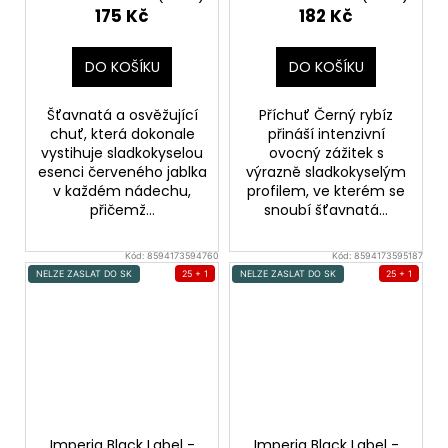
175 Kč
182 Kč
DO KOŠÍKU
DO KOŠÍKU
Šťavnatá a osvěžující
Příchuť Černý rybíz
chuť, která dokonale
přináší intenzivní
vystihuje sladkokyselou
ovocný zážitek s
esenci červeného jablka
výrazně sladkokyselým
v každém nádechu,
profilem, ve kterém se
přičemž...
snoubí šťavnatá...
Kód:
8594173594760
Kód:
8594173595187
NELZE ZASLAT DO SK
25 + 1
NELZE ZASLAT DO SK
25 + 1
Imperia Black Label -
Imperia Black Label -