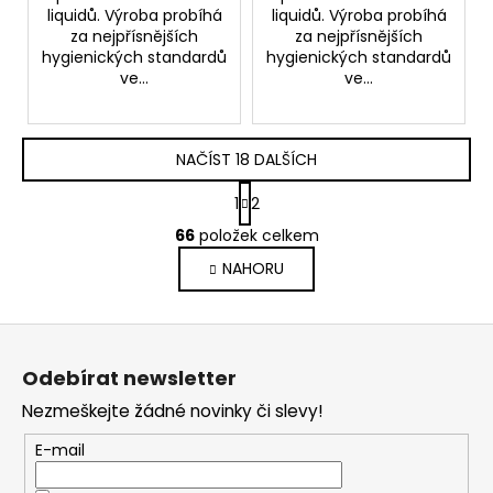
liquidů. Výroba probíhá
liquidů. Výroba probíhá
za nejpřísnějších
za nejpřísnějších
hygienických standardů
hygienických standardů
ve...
ve...
NAČÍST 18 DALŠÍCH
S
1
2
t
O
r
66
položek celkem
v
á
NAHORU
l
n
k
á
o
d
Z
v
a
á
á
c
Odebírat newsletter
n
p
í
í
Nezmeškejte žádné novinky či slevy!
p
a
r
t
E-mail
v
í
k