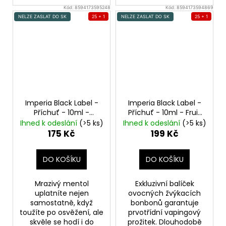
Kód:
8594173595248
Kód:
8594173594869
NELZE ZASLAT DO SK
25 + 1
NELZE ZASLAT DO SK
25 + 1
Imperia Black Label -
Imperia Black Label -
Příchuť - 10ml -
Příchuť - 10ml - Fruit
Mentol
Menthol
Blend
Ihned k odeslání
(>5 ks)
Ihned k odeslání
(>5 ks)
175 Kč
199 Kč
DO KOŠÍKU
DO KOŠÍKU
Mrazivý mentol
Exkluzivní balíček
uplatníte nejen
ovocných žvýkacích
samostatně, když
bonbonů garantuje
toužíte po osvěžení, ale
prvotřídní vapingový
skvěle se hodí i do
prožitek. Dlouhodobě