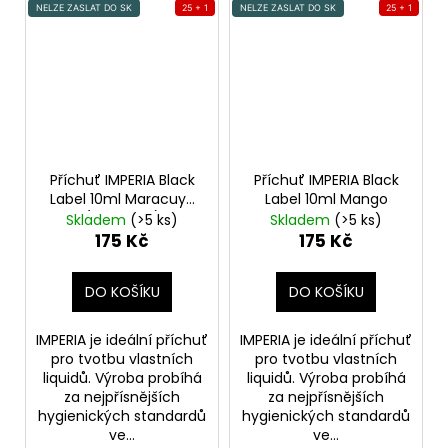
NELZE ZASLAT DO SK
25 + 1
NELZE ZASLAT DO SK
25 + 1
Příchuť IMPERIA Black
Příchuť IMPERIA Black
Label 10ml Maracuya
Label 10ml Mango
(Marakuja)
Skladem
(>5 ks)
Skladem
(>5 ks)
175 Kč
175 Kč
DO KOŠÍKU
DO KOŠÍKU
IMPERIA je ideální příchuť
IMPERIA je ideální příchuť
pro tvotbu vlastních
pro tvotbu vlastních
liquidů. Výroba probíhá
liquidů. Výroba probíhá
za nejpřísnějších
za nejpřísnějších
hygienických standardů
hygienických standardů
ve...
ve...