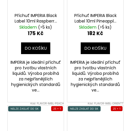
Příchuť IMPERIA Black
Příchuť IMPERIA Black
Label 10ml Raspberry
Label 10ml Pineapple
(Malina)
(Ananas)
Skladem
(>5 ks)
Skladem
(>5 ks)
175 Kč
182 Kč
DO KOŠÍKU
DO KOŠÍKU
IMPERIA je ideální příchuť
IMPERIA je ideální příchuť
pro tvotbu vlastních
pro tvotbu vlastních
liquidů. Výroba probíhá
liquidů. Výroba probíhá
za nejpřísnějších
za nejpřísnějších
hygienických standardů
hygienických standardů
ve...
ve...
Kód:
FLAVOR-IMBL-PEACH
Kód:
FLAVOR-IMBL-ORIENTT
NELZE ZASLAT DO SK
25 + 1
NELZE ZASLAT DO SK
25 + 1