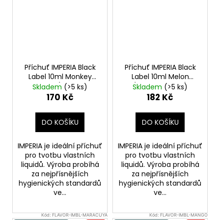
Příchuť IMPERIA Black
Příchuť IMPERIA Black
Label 10ml Monkey
Label 10ml Melon
Business (Orientální
(Vodní meloun)
Skladem
(>5 ks)
Skladem
(>5 ks)
tabák)
170 Kč
182 Kč
DO KOŠÍKU
DO KOŠÍKU
IMPERIA je ideální příchuť
IMPERIA je ideální příchuť
pro tvotbu vlastních
pro tvotbu vlastních
liquidů. Výroba probíhá
liquidů. Výroba probíhá
za nejpřísnějších
za nejpřísnějších
hygienických standardů
hygienických standardů
ve...
ve...
Kód:
FLAVOR-IMBL-MARACUYA
Kód:
FLAVOR-IMBL-MANGO