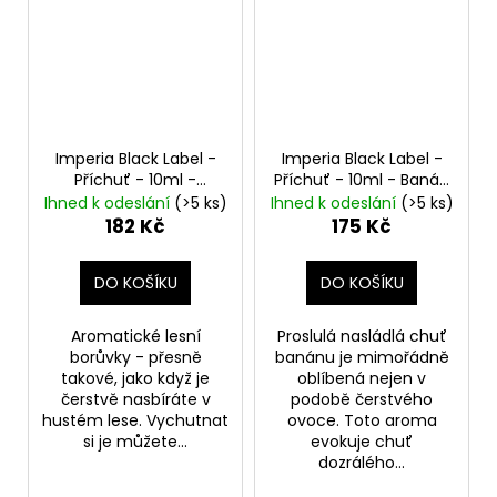
Imperia Black Label -
Imperia Black Label -
Příchuť - 10ml -
Příchuť - 10ml - Banán
Borůvka
Blueberry
Banana
Ihned k odeslání
(>5 ks)
Ihned k odeslání
(>5 ks)
182 Kč
175 Kč
DO KOŠÍKU
DO KOŠÍKU
Aromatické lesní
Proslulá nasládlá chuť
borůvky - přesně
banánu je mimořádně
takové, jako když je
oblíbená nejen v
čerstvě nasbíráte v
podobě čerstvého
hustém lese. Vychutnat
ovoce. Toto aroma
si je můžete...
evokuje chuť
dozrálého...