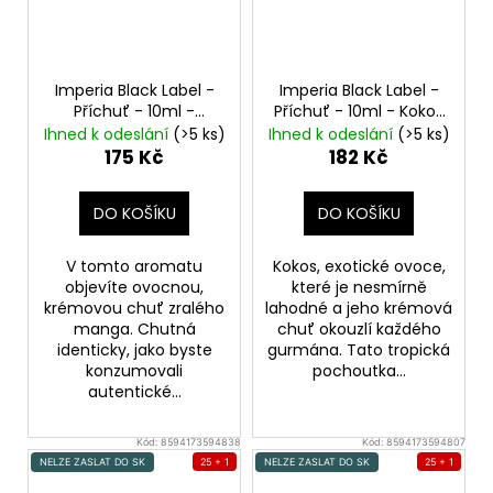
Imperia Black Label -
Imperia Black Label -
Příchuť - 10ml -
Příchuť - 10ml - Kokos
Mango
Coconut
Ihned k odeslání
(>5 ks)
Ihned k odeslání
(>5 ks)
175 Kč
182 Kč
DO KOŠÍKU
DO KOŠÍKU
V tomto aromatu
Kokos, exotické ovoce,
objevíte ovocnou,
které je nesmírně
krémovou chuť zralého
lahodné a jeho krémová
manga. Chutná
chuť okouzlí každého
identicky, jako byste
gurmána. Tato tropická
konzumovali
pochoutka...
autentické...
Kód:
8594173594838
Kód:
8594173594807
NELZE ZASLAT DO SK
25 + 1
NELZE ZASLAT DO SK
25 + 1