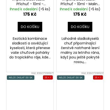
Příchuť - 10ml -
Příchuť - 10ml - Malina
Ananas
Pineapple
Raspberry
Ihned k odeslání
(>5 ks)
Ihned k odeslání
(>5 ks)
175 Kč
175 Kč
DO KOŠÍKU
DO KOŠÍKU
Exotická kombinace
Lahodně sladkokyselá
sladkosti a osvěžující
chuť připomínající
kyselosti, která přenese
čerstvě natrhané lesní
vaše chuťové pohárky
maliny za letního rána,
do tropického ráje, kde...
když jsou ještě pokryté
rosou,...
Kód:
8594173595071
Kód:
8594173595231
NELZE ZASLAT DO SK
25 + 1
NELZE ZASLAT DO SK
25 + 1