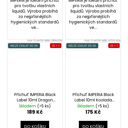
IMPERIA je ideální příchuť
IMPERIA je ideální příchuť
pro tvotbu vlastních
pro tvotbu vlastních
liquidů. Výroba probíhá
liquidů. Výroba probíhá
za nejpřísnějších
za nejpřísnějších
hygienických standardů
hygienických standardů
ve...
ve...
Kód:
FLAVOR-IMBL-DRAGON
Kód:
FLAVOR-IMBL-KOOLADA
NELZE ZASLAT DO SK
25 + 1
NELZE ZASLAT DO SK
25 + 1
Příchuť IMPERIA Black
Příchuť IMPERIA Black
Label 10ml Dragon
Label 10ml Koolada
Tears (Dračí slzy)
(Chladivá chuť)
Skladem
(>5 ks)
Skladem
(>5 ks)
189 Kč
175 Kč
DO KOŠÍKU
DO KOŠÍKU