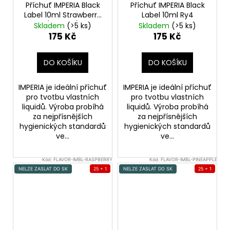
Příchuť IMPERIA Black
Příchuť IMPERIA Black
Label 10ml Strawberry
Label 10ml Ry4
(Jahoda)
Skladem
(>5 ks)
Skladem
(>5 ks)
175 Kč
175 Kč
DO KOŠÍKU
DO KOŠÍKU
IMPERIA je ideální příchuť
IMPERIA je ideální příchuť
pro tvotbu vlastních
pro tvotbu vlastních
liquidů. Výroba probíhá
liquidů. Výroba probíhá
za nejpřísnějších
za nejpřísnějších
hygienických standardů
hygienických standardů
ve...
ve...
Kód:
FLAVOR-IMBL-RASPBERRY
Kód:
FLAVOR-IMBL-PINEAPPLE
NELZE ZASLAT DO SK
25 + 1
NELZE ZASLAT DO SK
25 + 1