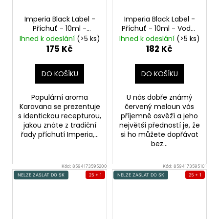
Imperia Black Label -
Imperia Black Label -
Příchuť - 10ml -
Příchuť - 10ml - Vodní
Karavana
Orientální
meloun
Watermelon
Ihned k odeslání
(>5 ks)
Ihned k odeslání
(>5 ks)
tabák
175 Kč
182 Kč
DO KOŠÍKU
DO KOŠÍKU
Populární aroma
U nás dobře známý
Karavana se prezentuje
červený meloun vás
s identickou recepturou,
příjemně osvěží a jeho
jakou znáte z tradiční
největší předností je, že
řady příchutí Imperia,...
si ho můžete dopřávat
bez...
Kód:
8594173595200
Kód:
8594173595101
NELZE ZASLAT DO SK
25 + 1
NELZE ZASLAT DO SK
25 + 1