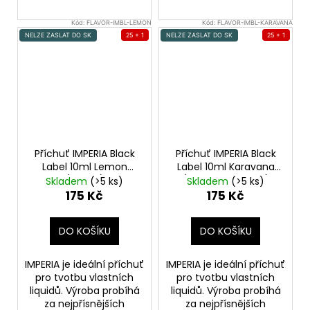
Kód:
FLAVOR-IMBL-LEMON
Kód:
FLAVOR-IMBL-KARAVANA
NELZE ZASLAT DO SK
25 + 1
NELZE ZASLAT DO SK
25 + 1
Příchuť IMPERIA Black
Příchuť IMPERIA Black
Label 10ml Lemon
Label 10ml Karavana
(Citrón)
(Orientální tabák)
Skladem
(>5 ks)
Skladem
(>5 ks)
175 Kč
175 Kč
DO KOŠÍKU
DO KOŠÍKU
IMPERIA je ideální příchuť
IMPERIA je ideální příchuť
pro tvotbu vlastních
pro tvotbu vlastních
liquidů. Výroba probíhá
liquidů. Výroba probíhá
za nejpřísnějších
za nejpřísnějších