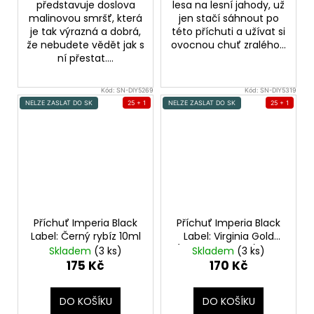
představuje doslova
lesa na lesní jahody, už
malinovou smršť, která
jen stačí sáhnout po
je tak výrazná a dobrá,
této příchuti a užívat si
že nebudete vědět jak s
ovocnou chuť zralého...
ní přestat....
Kód:
SN-DIY5269
Kód:
SN-DIY5319
NELZE ZASLAT DO SK
25 + 1
NELZE ZASLAT DO SK
25 + 1
Příchuť Imperia Black
Příchuť Imperia Black
Label: Černý rybíz 10ml
Label: Virginia Gold
(Virginský tabák) 10ml
Skladem
(3 ks)
Skladem
(3 ks)
175 Kč
170 Kč
DO KOŠÍKU
DO KOŠÍKU