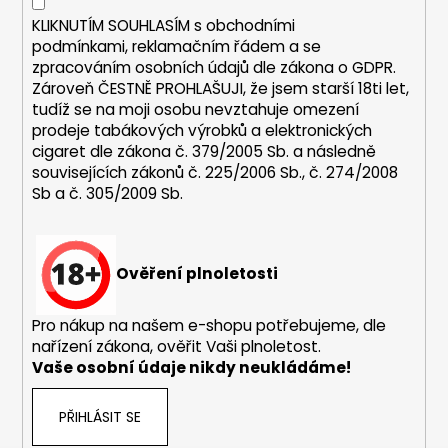
y
KLIKNUTÍM SOUHLASÍM s
obchodními
v
podmínkami,
reklamačním řádem a se
ý
zpracováním osobních údajů dle zákona o
GDPR
.
p
Zároveň ČESTNĚ PROHLAŠUJI, že jsem starší 18ti let,
i
tudíž se na moji osobu nevztahuje omezení
s
prodeje tabákových výrobků a elektronických
u
cigaret dle zákona č. 379/2005 Sb. a následně
souvisejících zákonů č. 225/2006 Sb., č. 274/2008
Sb a č. 305/2009 Sb.
Ověření plnoletosti
Pro nákup na našem e-shopu potřebujeme, dle
nařízení zákona, ověřit Vaši plnoletost.
Vaše osobní údaje nikdy neukládáme!
PŘIHLÁSIT SE