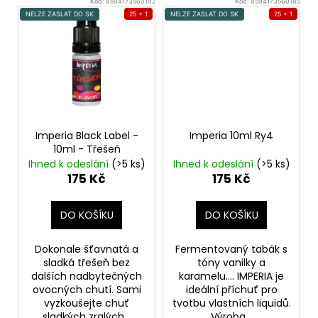
Kód:
8594173560192
Kód:
8594173560185
NELZE ZASLAT DO SK
25 + 1
NELZE ZASLAT DO SK
25 + 1
Imperia Black Label -
Imperia 10ml Ry4
10ml - Třešeň
Ihned k odeslání
(>5 ks)
Ihned k odeslání
(>5 ks)
175 Kč
175 Kč
DO KOŠÍKU
DO KOŠÍKU
Dokonale šťavnatá a
Fermentovaný tabák s
sladká třešeň bez
tóny vanilky a
dalších nadbytečných
karamelu.... IMPERIA je
ovocných chutí. Sami
ideální příchuť pro
vyzkoušejte chuť
tvotbu vlastních liquidů.
sladkých zralých...
Výroba...