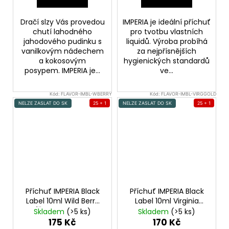
Dračí slzy Vás provedou
IMPERIA je ideální příchuť
chutí lahodného
pro tvotbu vlastních
jahodového pudinku s
liquidů. Výroba probíhá
vanilkovým nádechem
za nejpřísnějších
a kokosovým
hygienických standardů
posypem. IMPERIA je...
ve...
Kód:
FLAVOR-IMBL-WBERRY
Kód:
FLAVOR-IMBL-VIRGGOLD
NELZE ZASLAT DO SK
25 + 1
NELZE ZASLAT DO SK
25 + 1
Příchuť IMPERIA Black
Příchuť IMPERIA Black
Label 10ml Wild Berry
Label 10ml Virginia
(Šťavnatá Lesní
Gold
Skladem
(>5 ks)
Skladem
(>5 ks)
Jahoda)
175 Kč
170 Kč