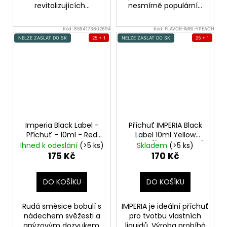
revitalizujících...
nesmírně populární...
Kód:
8594173602694
Kód:
FLAVOR-IMBL-YPEACH
NELZE ZASLAT DO SK
25 + 1
NELZE ZASLAT DO SK
25 + 1
Imperia Black Label -
Příchuť IMPERIA Black
Příchuť - 10ml - Red
Label 10ml Yellow
Baron
Směs bobulí,
Peach (Žlutá broskev)
Ihned k odeslání
(>5 ks)
Skladem
(>5 ks)
Mentol, Anýz
175 Kč
170 Kč
DO KOŠÍKU
DO KOŠÍKU
Rudá směsice bobulí s
IMPERIA je ideální příchuť
nádechem svěžesti a
pro tvotbu vlastních
anýzovým dozvukem.
liquidů. Výroba probíhá