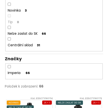
č
u
Novinka
j
3
e
m
Tip
0
e
Nelze zaslat do SK
66
DEKANG
Centrální sklad
DESERT
31
SHIP
10ML
11MG
Značky
149
Kč
Původně:
Imperia
66
195
Kč
Položek k zobrazení:
66
V
Kód:
8594173560154
Kód:
8594173560178
ý
NOVINKA
25 + 1
NELZE ZASLAT DO SK
25 + 1
NELZE ZASLAT DO SK