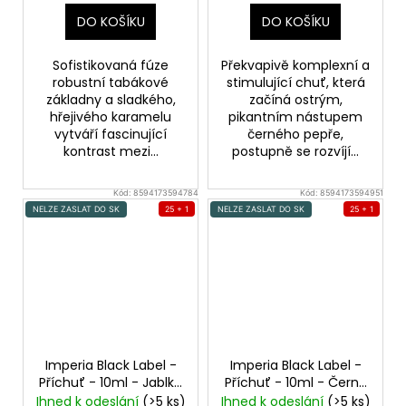
DO KOŠÍKU
DO KOŠÍKU
Sofistikovaná fúze
Překvapivě komplexní a
robustní tabákové
stimulující chuť, která
základny a sladkého,
začíná ostrým,
hřejivého karamelu
pikantním nástupem
vytváří fascinující
černého pepře,
kontrast mezi...
postupně se rozvíjí...
Kód:
8594173594784
Kód:
8594173594951
NELZE ZASLAT DO SK
25 + 1
NELZE ZASLAT DO SK
25 + 1
Imperia Black Label -
Imperia Black Label -
Příchuť - 10ml - Jablko
Příchuť - 10ml - Černý
Apple
rybíz
Blackcurrant
Ihned k odeslání
(>5 ks)
Ihned k odeslání
(>5 ks)