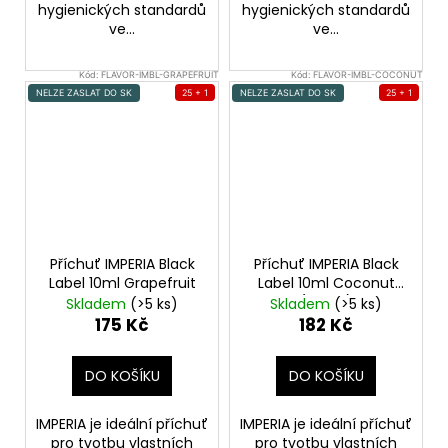
hygienických standardů
hygienických standardů
ve...
ve...
Kód:
FLAVOR-IMBL-GRAPEFRUIT
Kód:
FLAVOR-IMBL-COCONUT
NELZE ZASLAT DO SK
25 + 1
NELZE ZASLAT DO SK
25 + 1
Příchuť IMPERIA Black
Příchuť IMPERIA Black
Label 10ml Grapefruit
Label 10ml Coconut
(Kokos)
Skladem
(>5 ks)
Skladem
(>5 ks)
175 Kč
182 Kč
DO KOŠÍKU
DO KOŠÍKU
IMPERIA je ideální příchuť
IMPERIA je ideální příchuť
pro tvotbu vlastních
pro tvotbu vlastních