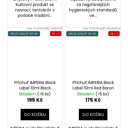
Kultovní produkt se
za nejpřísnějších
navrací, tentokrát v
hygienických standardů
podobě tradiční...
ve...
Kód:
FLAVOR-IMBL-BPEPPER
Kód:
FLAVOR-IMBL-REDBARON
NELZE ZASLAT DO SK
25 + 1
NELZE ZASLAT DO SK
25 + 1
Příchuť IMPERIA Black
Příchuť IMPERIA Black
Label 10ml Black
Label 10ml Red Baron
Pepper (Černý pepř)
Skladem
(>5 ks)
Skladem
(>5 ks)
195 Kč
175 Kč
DO KOŠÍKU
DO KOŠÍKU