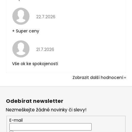
Hodnocení obchodu je 5 z 5 hvězdiček.
22.7.2026
+ Super ceny
Hodnocení obchodu je 5 z 5 hvězdiček.
21.7.2026
Vše ok ke spokojenosti
Zobrazit další hodnocení
Z
á
Odebírat newsletter
p
Nezmeškejte žádné novinky či slevy!
a
t
E-mail
í