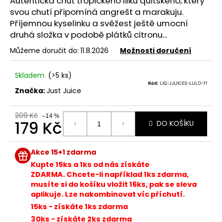
Autentická chuť tropického lilku quitského, který
z
a
5
svou chutí připomíná angrešt a marakuju.
hvězdiček.
j
Příjemnou kyselinku a svěžest ještě umocní
druhá složka v podobě plátků citronu...
í
t
Můžeme doručit do:
11.8.2026
Možnosti doručení
?
Skladem
(>5 ks)
Kód:
LIQ-JJUICES-LULO-11
Značka:
Just Juice
HLEDAT
209 Kč
–14 %
179 Kč
DO KOŠÍKU
Měrná
cena:
Akce 15+1 zdarma
D
Kupte 15ks a 1ks od nás získáte
o
ZDARMA. Chcete-li například 1ks zdarma,
p
musíte si do košíku vložit 16ks, pak se sleva
o
aplikuje. Lze nakombinovat víc příchutí.
r
15ks - získáte 1ks zdarma
u
30ks - získáte 2ks zdarma