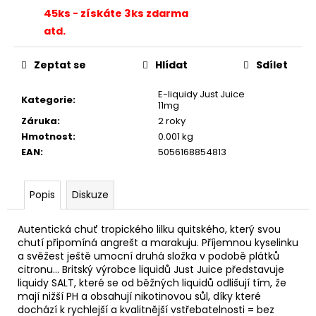
č
45ks - získáte 3ks zdarma
u
j
atd.
e
m
Zeptat se
Hlídat
Sdílet
e
E-liquidy Just Juice
Kategorie
:
11mg
LIQUA
Záruka
:
2 roky
SALT
Hmotnost
:
0.001 kg
SHOT
EAN
:
5056168854813
-
50/50
-
20MG
Popis
Diskuze
SALT
NIKOTINOVÝ
BOOSTER
Autentická chuť tropického lilku quitského, který svou
chutí připomíná angrešt a marakuju. Příjemnou kyselinku
119
a svěžest ještě umocní druhá složka v podobě plátků
Kč
citronu... Britský výrobce liquidů Just Juice představuje
Původně:
liquidy SALT, které se od běžných liquidů odlišují tím, že
149
Kč
mají nižší PH a obsahují nikotinovou sůl, díky které
dochází k rychlejší a kvalitnější vstřebatelnosti = bez