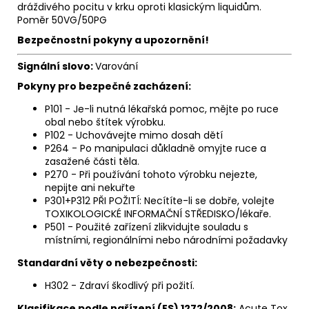
dráždivého pocitu v krku oproti klasickým liquidům.
Poměr 50VG/50PG
Bezpečnostní pokyny a upozornění!
Signální slovo:
Varování
Pokyny pro bezpečné zacházení:
P101 - Je-li nutná lékařská pomoc, mějte po ruce
obal nebo štítek výrobku.
P102 - Uchovávejte mimo dosah dětí
P264 - Po manipulaci důkladně omyjte ruce a
zasažené části těla.
P270 - Při používání tohoto výrobku nejezte,
nepijte ani nekuřte
P301+P312 PŘI POŽITÍ: Necítíte-li se dobře, volejte
TOXIKOLOGICKÉ INFORMAČNÍ STŘEDISKO/lékaře.
P501 - Použité zařízení zlikvidujte souladu s
místními, regionálními nebo národními požadavky
Standardní věty o nebezpečnosti:
H302 - Zdraví škodlivý při požití.
Klasifikace podle nařízení (ES) 1272/2008:
Acute Tox.