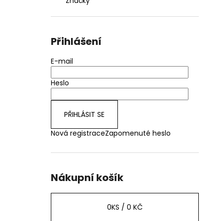
Značky
Přihlášení
E-mail
Heslo
PŘIHLÁSIT SE
Nová registrace
Zapomenuté heslo
Nákupní košík
0
KS /
0 KČ