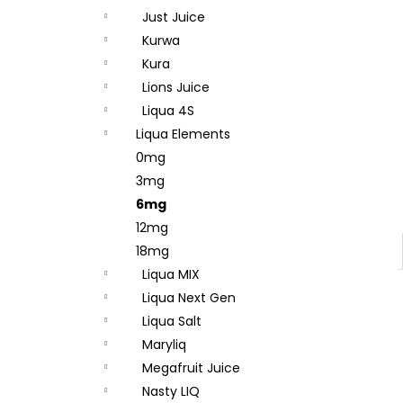
Just Juice
Kurwa
Kura
Lions Juice
Liqua 4S
Liqua Elements
0mg
3mg
6mg
12mg
18mg
Liqua MIX
Liqua Next Gen
Liqua Salt
Maryliq
Megafruit Juice
Nasty LIQ