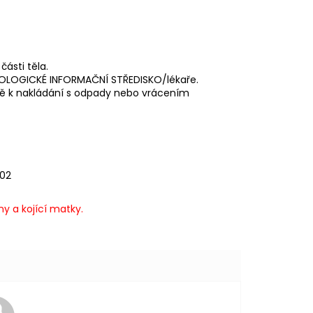
ásti těla.
OXIKOLOGICKÉ INFORMAČNÍ STŘEDISKO/lékaře.
ě k nakládání s odpady nebo vrácením
302
y a kojící matky.