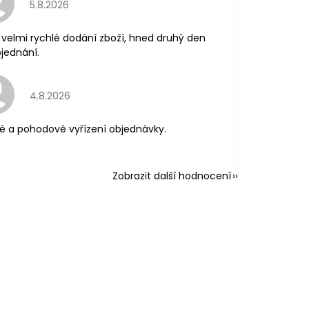
Hodnocení obchodu je 5 z 5 hvězdiček.
5.8.2026
velmi rychlé dodání zboží, hned druhý den
jednání.
Hodnocení obchodu je 5 z 5 hvězdiček.
4.8.2026
é a pohodové vyřízení objednávky.
Zobrazit další hodnocení