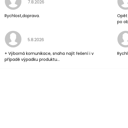
Hodnocení obchodu je 5 z 5 hvězdiček.
7.8.2026
Rychlost,doprava.
Opět 
po ob
Hodnocení obchodu je 5 z 5 hvězdiček.
5.8.2026
+ Výborná komunikace, snaha najít řešení i v
Rychl
případě výpadku produktu...