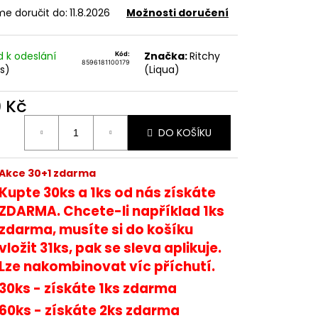
TER IMPERIA 5X10ML
e doručit do:
11.8.2026
Možnosti doručení
č
d k odeslání
Značka:
Ritchy
Kód:
8596181100179
ks)
(Liqua)
9 Kč
ná
DO KOŠÍKU
:
Akce 30+1 zdarma
Kupte 30ks a 1ks od nás získáte
ZDARMA. Chcete-li například 1ks
zdarma, musíte si do košíku
vložit 31ks, pak se sleva aplikuje.
Lze nakombinovat víc příchutí.
30ks - získáte 1ks zdarma
60ks - získáte 2ks zdarma