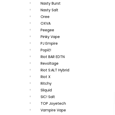
Nasty Burst
Nasty Salt
Oree
OXVA
Peegee
Pinky Vape
PJ Empire
Popič!
Riot BAR EDTN
Revoltage
Riot S:ALT Hybrid
Riot X
Ritchy
Sliquid
SIC! Salt
TOP Joyetech
Vampire Vape