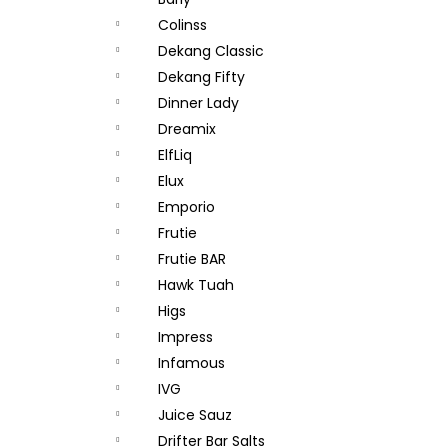
DEKANG DESERT SHIP 10ML 18MG
l
Colinss
155 Kč
Původně:
195 Kč
Dekang Classic
Dekang Fifty
Dinner Lady
Dreamix
ElfLiq
Elux
Emporio
Frutie
Frutie BAR
Hawk Tuah
Higs
Impress
Infamous
IVG
Juice Sauz
Drifter Bar Salts