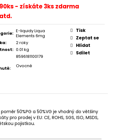
90ks - získáte 3ks zdarma
atd.
Tisk
E-liquidy Liqua
gorie
:
Elements 6mg
Zeptat se
ka
:
2 roky
Hlídat
tnost
:
0.01 kg
Sdílet
8596181100179
Ovocné
hutě
:
ný poměr 50%
PG
a 50%
VG
je vhodný do většiny
káty pro prodej v EU:
CE
,
ROHS
,
SGS
,
ISO
,
MSDS
,
tskou pojistkou.