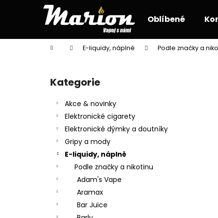
K
Přejít
na
o
Oblíbené
Ko
obsah
Zpět
Zpět
š
do
do
í
Domů
E-liquidy, náplně
Podle značky a niko
k
obchodu
obchodu
P
o
Kategorie
Přeskočit
s
kategorie
t
Akce & novinky
r
Elektronické cigarety
a
Elektronické dýmky a doutníky
n
Gripy a mody
n
E-liquidy, náplně
í
Podle značky a nikotinu
p
Adam's Vape
a
Aramax
n
Bar Juice
e
Barly