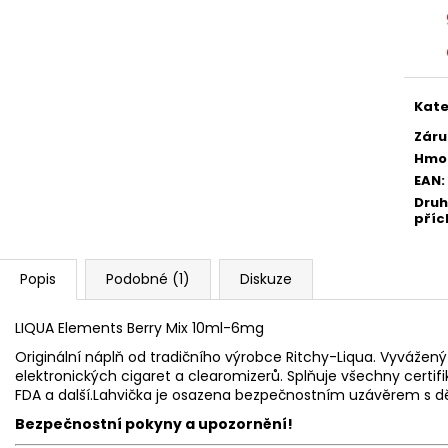
Kate
Záru
Hmo
EAN
:
Druh
příc
Popis
Podobné (1)
Diskuze
LIQUA Elements Berry Mix 10ml-6mg
Originální náplň od tradičního výrobce Ritchy-Liqua. Vyváže
elektronických cigaret a clearomizerů. Splňuje všechny certifi
FDA
a další.Lahvička je osazena bezpečnostním uzávěrem s dě
Bezpečnostní pokyny a upozornění!