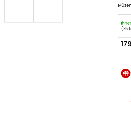
DEKANG DESERT SHIP 10ML 11MG
BÁZE FIFTY BOOS
Můžem
20MG
149 Kč
Původně:
195 Kč
602 Kč
Původně:
649 K
Ihne
(>5 
17
Měr
cena