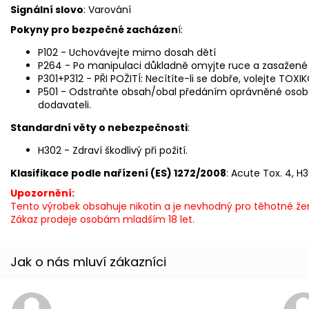
Signální slovo
: Varování
Pokyny pro bezpečné zacházen
í:
P102 - Uchovávejte mimo dosah dětí
P264 - Po manipulaci důkladně omyjte ruce a zasažené č
P301+P312 - PŘI POŽITÍ: Necítíte-li se dobře, volejte T
P501 - Odstraňte obsah/obal předáním oprávněné osob
dodavateli.
Standardní věty o nebezpečnosti
:
H302 - Zdraví škodlivý při požití.
Klasifikace podle nařízení (ES) 1272/2008
: Acute Tox. 4, H
Upozornění:
Tento výrobek obsahuje nikotin a je nevhodný pro těhotné žen
Zákaz prodeje osobám mladším 18 let.