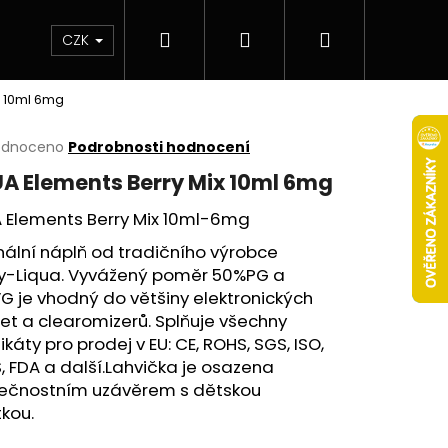
Hledat
Přihlášení
Nákupní
 & novinky
Elektronické cigarety
Elektro
CZK
x 10ml 6mg
košík
rné
odnoceno
Podrobnosti hodnocení
cení
UA Elements Berry Mix 10ml 6mg
ktu
A Elements Berry Mix 10ml-6mg
nální náplň od tradičního výrobce
hy-Liqua. Vyvážený poměr 50%
PG
a
ček.
VG
je vhodný do většiny elektronických
et a clearomizerů. Splňuje všechny
fikáty pro prodej v EU:
CE
,
ROHS
,
SGS
,
ISO
,
S
,
FDA
a další.Lahvička je osazena
ečnostním uzávěrem s dětskou
Následující
tkou.