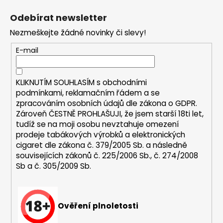
á
Odebírat newsletter
p
Nezmeškejte žádné novinky či slevy!
a
t
E-mail
í
KLIKNUTÍM SOUHLASÍM s
obchodními
podmínkami,
reklamačním řádem a se
zpracováním osobních údajů dle zákona o
GDPR
.
Zároveň ČESTNĚ PROHLAŠUJI, že jsem starší 18ti let,
tudíž se na moji osobu nevztahuje omezení
prodeje tabákových výrobků a elektronických
cigaret dle zákona č. 379/2005 Sb. a následně
souvisejících zákonů č. 225/2006 Sb., č. 274/2008
Sb a č. 305/2009 Sb.
Ověření plnoletosti