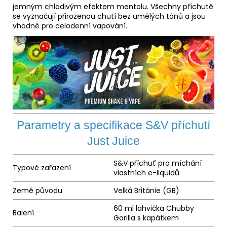
jemným chladivým efektem mentolu. Všechny příchutě
se vyznačují přirozenou chutí bez umělých tónů a jsou
vhodné pro celodenní vapování.
Parametry a specifikace S&V příchutí
Just Juice
S&V příchuť pro míchání
Typové zařazení
vlastních e-liquidů
Země původu
Velká Británie (GB)
60 ml lahvička Chubby
Balení
Gorilla s kapátkem