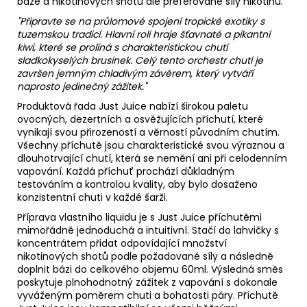
báze
a nikotinových shotů dle preferované síly nikotinu.
"Připravte se na průlomové spojení tropické exotiky s
tuzemskou tradicí. Hlavní roli hraje šťavnaté a pikantní
kiwi, které se prolíná s charakteristickou chutí
sladkokyselých brusinek. Celý tento orchestr chutí je
završen jemným chladivým závěrem, který vytváří
naprosto jedinečný zážitek."
Produktová řada Just Juice nabízí širokou paletu
ovocných, dezertních a osvěžujících příchutí, které
vynikají svou přirozeností a věrností původním chutím.
Všechny příchutě jsou charakteristické svou výraznou a
dlouhotrvající chutí, která se nemění ani při celodenním
vapování. Každá příchuť prochází důkladným
testováním a kontrolou kvality, aby bylo dosaženo
konzistentní chuti v každé šarži.
Příprava vlastního liquidu je s Just Juice příchutěmi
mimořádně jednoduchá a intuitivní. Stačí do lahvičky s
koncentrátem přidat odpovídající množství
nikotinových shotů podle požadované síly a následně
doplnit bázi do celkového objemu 60ml. Výsledná směs
poskytuje plnohodnotný zážitek z vapování s dokonale
vyváženým poměrem chuti a bohatosti páry. Příchutě