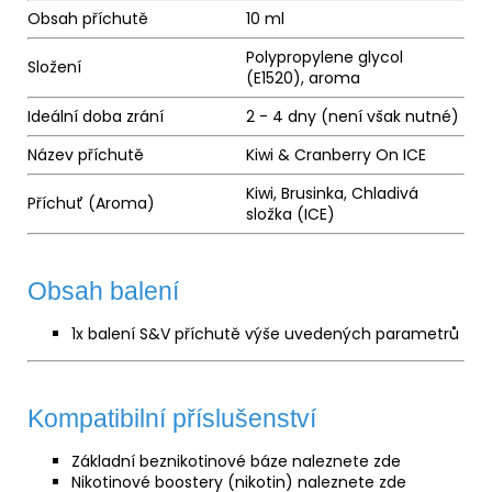
Obsah příchutě
10 ml
Polypropylene glycol
Složení
(E1520),
aroma
Ideální doba zrání
2 - 4 dny (není však nutné)
Název příchutě
Kiwi & Cranberry On ICE
Kiwi, Brusinka, Chladivá
Příchuť (Aroma)
složka (ICE)
Obsah balení
1x balení S&V příchutě výše uvedených parametrů
Kompatibilní příslušenství
Základní beznikotinové báze naleznete
zde
Nikotinové boostery (nikotin) naleznete
zde