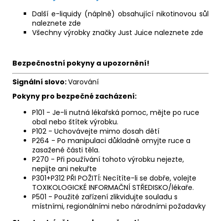
Další e-liquidy (náplně) obsahující nikotinovou sůl
naleznete
zde
Všechny výrobky značky Just Juice naleznete
zde
Bezpečnostní pokyny a upozornění!
Signální slovo:
Varování
Pokyny pro bezpečné zacházení:
P101 - Je-li nutná lékařská pomoc, mějte po ruce
obal nebo štítek výrobku.
P102 - Uchovávejte mimo dosah dětí
P264 - Po manipulaci důkladně omyjte ruce a
zasažené části těla.
P270 - Při používání tohoto výrobku nejezte,
nepijte ani nekuřte
P301+P312 PŘI POŽITÍ: Necítíte-li se dobře, volejte
TOXIKOLOGICKÉ INFORMAČNÍ STŘEDISKO/lékaře.
P501 - Použité zařízení zlikvidujte souladu s
místními, regionálními nebo národními požadavky