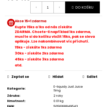
č
Měrná
u
DO KOŠÍKU
cena:
j
e
m
Akce 15+1 zdarma
e
Kupte 15ks a 1ks od nás získáte
ZDARMA. Chcete-li například 1ks zdarma,
musíte si do košíku vložit 16ks, pak se sleva
ELF
aplikuje. Lze nakombinovat víc příchutí.
BAR
15ks - získáte 1ks zdarma
ELFLIQ
-
30ks - získáte 2ks zdarma
SALT
45ks - získáte 3ks zdarma
E-
LIQUID
atd.
-
STRAWBERRY
Zeptat se
Hlídat
Sdílet
KIWI
-
10ML
E-liquidy Just Juice
Kategorie
:
-
11mg
10MG
Záruka
:
2 roky
185
Hmotnost
:
0.01 kg
Kč
EAN
:
5056168849543