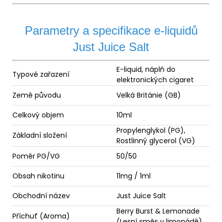
Parametry a specifikace e-liquidů
Just Juice Salt
E-liquid
, náplň do
Typové zařazení
elektronických cigaret
Země původu
Velká Británie (GB)
Celkový objem
10ml
Propylenglykol (
PG
),
Základní složení
Rostlinný
glycerol
(
VG
)
Poměr
PG/VG
50/50
Obsah nikotinu
11mg / 1ml
Obchodní název
Just Juice Salt
Berry Burst & Lemonade
Příchuť (
Aroma
)
(Lesní směs v limonádě)