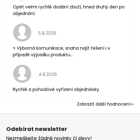
Opět velmi rychlé dodání zboží, hned druhý den po
objednání.
Hodnocení obchodu je 5 z 5 hvězdiček.
5.8.2026
+ Výborná komunikace, snaha najít řešení i v
případě výpadku produktu...
Hodnocení obchodu je 5 z 5 hvězdiček.
4.8.2026
Rychlé a pohodové vyřízení objednávky.
Zobrazit další hodnocení
Z
á
Odebírat newsletter
p
Nezmeškejte žádné novinky či slevy!