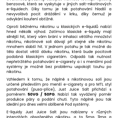
benzoové, která se vyskytuje v jiných salt-nikotinových
e-liquidech. Díky tomu je tak potahování hladší a
nevyvolává pocit dráždění v krku, díky čemuž je
odvykání kouření obtížné.
Oproti běžnému nikotinu u klasických e-liquidů nabízí
hned několik výhod. Zatímco klasické e-liquidy mají
silnější hit, který vám brání v inhalaci většího množství
nikotinu, nikotinové soli dávají při stejné síle nikotinu
mnohem slabší hit. V jednom potahu je tak možné do
těla dostat větší dávku nikotinu, která bude pocitově
podobná klasickým cigaretám. Odpadá tak nutnost
nepřetržitého potahování e-cigarety a i s menšími pod
systémy je možné bez problému uspokojit touhu po
nikotinu.
Vzhledem k tomu, že náplně s nikotinovou solí jsou
určené především pro menší e-cigarety a pro
MTL
styl
potahování (
pusa-plíce
), Just Juice Salt přichází s
poměrem
50VG / 50PG
. Nabízí tak vyvážený poměr
produkce páry a podání chuti. Tyto náplně jsou tak
ideální pro dnes velmi oblíbené Pod systémy.
E-liquidy Just Juice Salt jsou nabízeny v různých
intenzitách obsaženého nikotinu, a to 5mg, 11mg a