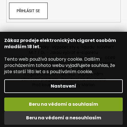
PŘIHLÁSIT SE
Zákaz prodeje elektronických cigaret osobám
Reklamace
Obchodní podmínky
Sledování zásilek
mladším 18 let.
Prodávané značky
Výpočet síly e-liquidu
NOVINKY
MLT / DL - Jakou vybrat e-cigaretu
Míchání bází a boosteru Imperia
Newslettery
GDPR
Tento web používá soubory cookie. Dalším
Slovník pojmů
Mapa serveru
HLÍDACÍ PES
Kontakty
procházením tohoto webu vyjadřujete souhlas, že
Dopravné / poštovné
VÝPRODEJ
jste starší 18ti let a s používáním cookie.
ecigareta Marion Heureka
Napište nám
Věrnostní program
Doručení na Slovensko
Proč koupit od ecigarety Marion
Nastavení
Beru na vědomí a souhlasím
Vytvořil Shoptet
Copyright 2026
Ecigareta Marion
. Všechna práva
Beru na vědomí a nesouhlasím
vyhrazena.
Upravit nastavení cookies