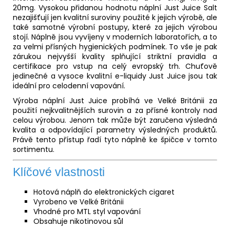
20mg. Vysokou přidanou hodnotu náplní Just Juice Salt
nezajišťují jen kvalitní suroviny použité k jejich výrobě, ale
také samotné výrobní postupy, které za jejich výrobou
stojí. Náplně jsou vyvíjeny v moderních laboratořích, a to
za velmi přísných hygienických podmínek. To vše je pak
zárukou nejvyšší kvality splňující striktní pravidla a
certifikace pro vstup na celý evropský trh. Chuťově
jedinečné a vysoce kvalitní e-liquidy Just Juice jsou tak
ideální pro celodenní vapování.
Výroba náplní Just Juice probíhá ve Velké Británii za
použití nejkvalitnějších surovin a za přísné kontroly nad
celou výrobou. Jenom tak může být zaručena výsledná
kvalita a odpovídající parametry výsledných produktů.
Právě tento přístup řadí tyto náplně ke špičce v tomto
sortimentu.
Klíčové vlastnosti
Hotová náplň do elektronických cigaret
Vyrobeno ve Velké Británii
Vhodné pro MTL styl vapování
Obsahuje nikotinovou sůl