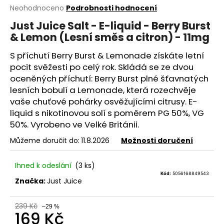
Průměrné
Neohodnoceno
Podrobnosti hodnocení
a
hodnocení
j
Just Juice Salt - E-liquid - Berry Burst
produktu
& Lemon (Lesní směs a citron) - 11mg
í
je
0,0
t
S příchutí Berry Burst & Lemonade získáte letní
z
?
5
pocit svěžesti po celý rok. Skládá se ze dvou
hvězdiček.
oceněných příchutí: Berry Burst plné šťavnatých
lesních bobulí a Lemonade, která rozechvěje
vaše chuťové pohárky osvěžujícími citrusy.
E-
liquid
s nikotinovou solí s poměrem
PG
50%,
VG
HLEDAT
50%. Vyrobeno ve Velké Británii.
Můžeme doručit do:
11.8.2026
Možnosti doručení
D
Ihned k odeslání
(3 ks)
o
Kód:
5056168849543
p
Značka:
Just Juice
o
r
239 Kč
–29 %
169 Kč
u