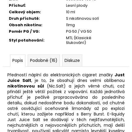
Původně:
Příchuť
:
Lesní plody
245
Kč
Celkový objem
:
10 ml
Druh příchutě
:
S nikotinovou solí
Obsah nikotinu
:
11mg
Poměr PG / VG
:
PG 50 / VG 50
MTL (Klasické
Styl potahování
:
šlukování)
Popis
Podobné (16)
Diskuze
Předností náplní do elektronických cigaret značky
Just
Juice Salt
, je to, že obsahují dnes velmi oblíbenou
nikotinovou sůl
(Nic.Salt) a jejich věrné chuti, což
přináší ještě větší požitek z vapování. Každá jednotlivá
příchuť je pečlivě propracovávána do posledního
detailu, dokud nedosáhne bodu dokonalosti, od chutné
ostré osvěžující oceňované limonády až po explozi
chutí, kterou zažijete například s Berry Burst. E-liquidy
Just Juice Salt se dodávají v těch nejšťavnatějších,
nejchutnějších a nejovocnějších příchutích, mají delší
trvanlivost, používají salicylát namísto levnější kyseliny