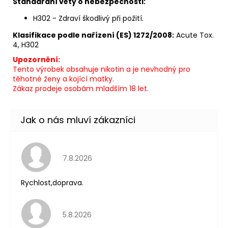
Standardní věty o nebezpečnosti:
H302 - Zdraví škodlivý při požití.
Klasifikace podle nařízení (ES) 1272/2008:
Acute Tox.
4, H302
Upozornění:
Tento výrobek obsahuje nikotin a je nevhodný pro
těhotné ženy a kojící matky.
Zákaz prodeje osobám mladším 18 let.
Hodnocení obchodu je 5 z 5 hvězdiček.
7.8.2026
Rychlost,doprava.
Hodnocení obchodu je 5 z 5 hvězdiček.
5.8.2026