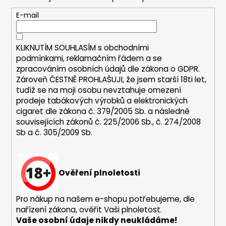
a
t
E-mail
í
KLIKNUTÍM SOUHLASÍM s
obchodními
podmínkami,
reklamačním řádem a se
zpracováním osobních údajů dle zákona o
GDPR
.
Zároveň ČESTNĚ PROHLAŠUJI, že jsem starší 18ti let,
tudíž se na moji osobu nevztahuje omezení
prodeje tabákových výrobků a elektronických
cigaret dle zákona č. 379/2005 Sb. a následně
souvisejících zákonů č. 225/2006 Sb., č. 274/2008
Sb a č. 305/2009 Sb.
Ověření plnoletosti
Pro nákup na našem e-shopu potřebujeme, dle
nařízení zákona, ověřit Vaši plnoletost.
Vaše osobní údaje nikdy neukládáme!