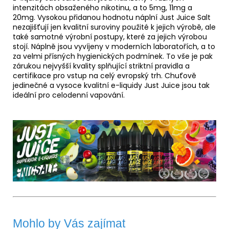
intenzitách obsaženého nikotinu, a to 5mg, 11mg a
20mg. Vysokou přidanou hodnotu náplní Just Juice Salt
nezajišťují jen kvalitní suroviny použité k jejich výrobě, ale
také samotné výrobní postupy, které za jejich výrobou
stojí. Náplně jsou vyvíjeny v moderních laboratořích, a to
za velmi přísných hygienických podmínek. To vše je pak
zárukou nejvyšší kvality splňující striktní pravidla a
certifikace pro vstup na celý evropský trh. Chuťově
jedinečné a vysoce kvalitní e-liquidy Just Juice jsou tak
ideální pro celodenní vapování.
Mohlo by Vás zajímat