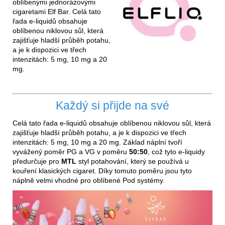
oblíbenými jednorázovými
cigaretami Elf Bar. Celá tato
řada e-liquidů obsahuje
oblíbenou niklovou sůl, která
zajišťuje hladší průběh potahu,
a je k dispozici ve třech
intenzitách: 5 mg, 10 mg a 20
mg.
Každý si přijde na své
Celá tato řada e-liquidů obsahuje oblíbenou niklovou sůl, která
zajišťuje hladší průběh potahu, a je k dispozici ve třech
intenzitách: 5 mg, 10 mg a 20 mg. Základ náplní tvoří
vyvážený poměr PG a VG v poměru
50:50
, což tyto e-liquidy
předurčuje pro
MTL
styl potahování, který se používá u
kouření klasických cigaret. Díky tomuto poměru jsou tyto
náplně velmi vhodné pro oblíbené Pod systémy.