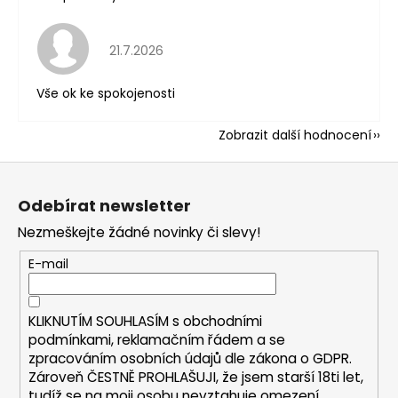
Hodnocení obchodu je 5 z 5 hvězdiček.
21.7.2026
Vše ok ke spokojenosti
Zobrazit další hodnocení
Z
á
Odebírat newsletter
p
Nezmeškejte žádné novinky či slevy!
a
t
E-mail
í
KLIKNUTÍM SOUHLASÍM s
obchodními
podmínkami,
reklamačním řádem a se
zpracováním osobních údajů dle zákona o
GDPR
.
Zároveň ČESTNĚ PROHLAŠUJI, že jsem starší 18ti let,
tudíž se na moji osobu nevztahuje omezení