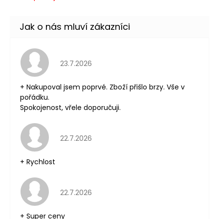
Hodnocení obchodu je 5 z 5 hvězdiček.
23.7.2026
+ Nakupoval jsem poprvé. Zboží přišlo brzy. Vše v
pořádku.
Spokojenost, vřele doporučuji.
Hodnocení obchodu je 5 z 5 hvězdiček.
22.7.2026
+ Rychlost
Hodnocení obchodu je 5 z 5 hvězdiček.
22.7.2026
+ Super ceny