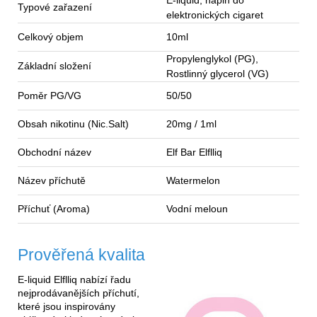
E-liquid, náplň do
Typové zařazení
elektronických cigaret
Celkový objem
10ml
Propylenglykol (PG),
Základní složení
Rostlinný
glycerol
(VG)
Poměr
PG/VG
50/50
Obsah nikotinu (Nic.Salt)
20mg / 1ml
Obchodní název
Elf Bar Elflliq
Název příchutě
Watermelon
Příchuť (
Aroma
)
Vodní meloun
Prověřená kvalita
E-liquid Elflliq nabízí řadu
nejprodávanějších příchutí,
které jsou inspirovány