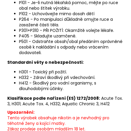
P101 - Je-li nutná lékařská pomoc, mějte po ruce
obal nebo štítek výrobku.
P102 - Uchovávejte mimo dosah dětí
P264 - Po manipulaci důkladně omyjte ruce a
zasažené části těla.
P301+P310 - PŘI POŽITÍ: Okamžitě volejte lékaře.
P405 - Skladujte uzamčené.
P501 - Odstraňte obsah/obal předáním oprávněné
osobě k nakládání s odpady nebo vrácením
dodavateli.
Standardní věty o nebezpečnosti:
H301 - Toxický při požití.
H332 - Zdraví škodlivý při vdechování.
H412 - Škodlivý pro vodní organismy, s
dlouhodobými účinky.
Klasifikace podle nařízení (ES) 1272/2008:
Acute Tox.
3, H301; Acute Tox. 4, H332; Aquatic Chronic 3, H412
Upozornění:
Tento výrobek obsahuje nikotin a je nevhodný pro
těhotné ženy a kojící matky.
Zákaz prodeje osobám mladším 18 let.