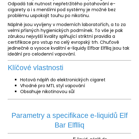
Odpadá tak nutnost nepřetržitého potahování e-
cigarety a i s menšími pod systémy je možné bez
problému uspokojit touhu po nikotinu.
Náplně jsou vyvíjeny v moderních laboratořích, a to za
velmi přísných hygienických podmínek. To vše je pak
zárukou nejvyšší kvality splňující striktní pravidla a
certifikace pro vstup na celý evropský trh. Chuťově
jedinečné a vysoce kvalitní e-liquidy Elfbar Elflliq jsou tak
ideální pro celodenní vapování.
Klíčové vlastnosti
Hotová náplň do elektronických cigaret
Vhodné pro MTL styl vapování
Obsahuje nikotinovou sůl
Parametry a specifikace e-liquidů Elf
Bar Elflliq