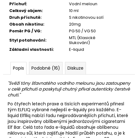
Příchuť
:
Vodní meloun
Celkový objem
:
10 ml
Druh příchutě
:
S nikotinovou solí
Obsah nikotinu
:
20mg
Poměr PG / VG
:
PG 50 / VG 50
MTL (Klasické
Styl potahování
:
šlukování)
Základní vlastnosti
:
E-liquid
Popis
Podobné (16)
Diskuze
"Svěží tóny šťavnatého vodního melounu jsou zastoupeny
v celé příchuti a poskytují chutný příval autenticky čerstvé
chuti."
Po čtyřech letech praxe a tisících experimentů přinesl
tým ELFLIQ vybrané nejlepší e-liquidy pro každého.
E-
liquid
Elflliq nabízí řadu nejprodávanějších příchutí, které
jsou inspirovány oblíbenými jednorázovými cigaretami
Elf Bar. Celá tato řada e-liquidů obsahuje oblíbenou
niklovou sůl, která zajišťuje hladší průběh potahu, a je k