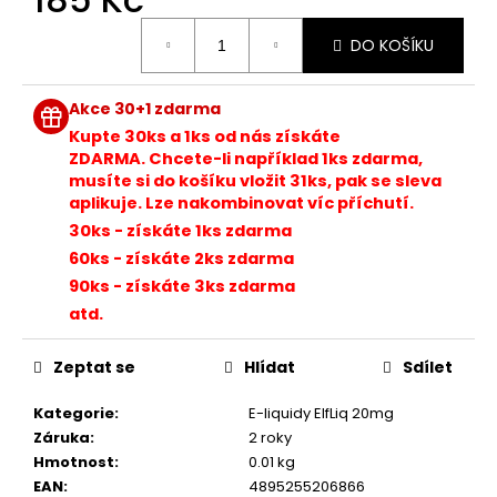
č
u
Měrná
DO KOŠÍKU
cena:
j
e
m
Akce 30+1 zdarma
e
Kupte 30ks a 1ks od nás získáte
ZDARMA. Chcete-li například 1ks zdarma,
musíte si do košíku vložit 31ks, pak se sleva
LIQUA
aplikuje. Lze nakombinovat víc příchutí.
SALT
SHOT
30ks - získáte 1ks zdarma
-
60ks - získáte 2ks zdarma
50/50
-
90ks - získáte 3ks zdarma
20MG
atd.
SALT
NIKOTINOVÝ
BOOSTER
Zeptat se
Hlídat
Sdílet
119
Kč
Kategorie
:
E-liquidy ElfLiq 20mg
Původně:
Záruka
:
2 roky
149
Hmotnost
:
0.01 kg
Kč
EAN
:
4895255206866