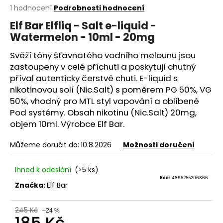
Průměrné
1 hodnocení
Podrobnosti hodnocení
a
hodnocení
j
Elf Bar Elfliq - Salt e-liquid -
produktu
Watermelon - 10ml - 20mg
í
je
5,0
t
Svěží tóny šťavnatého vodního melounu jsou
z
?
5
zastoupeny v celé příchuti a poskytují chutný
hvězdiček.
příval autenticky čerstvé chuti.
E-liquid
s
nikotinovou solí (Nic.Salt) s poměrem
PG
50%,
VG
50%, vhodný pro
MTL
styl vapování a oblíbené
Pod systémy. Obsah nikotinu (Nic.Salt) 20mg,
HLEDAT
objem 10ml. Výrobce Elf Bar.
Můžeme doručit do:
10.8.2026
Možnosti doručení
D
o
Ihned k odeslání
(>5 ks)
p
Kód:
4895255206866
Značka:
Elf Bar
o
r
245 Kč
u
–24 %
185 Kč