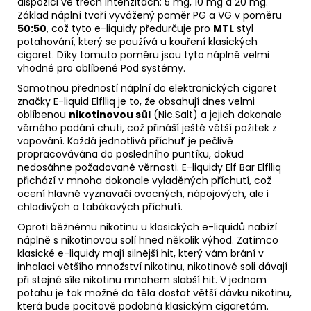
dispozici ve třech intenzitách: 5 mg, 10 mg a 20 mg.
Základ náplní tvoří vyvážený poměr
PG
a
VG
v poměru
50:50
, což tyto e-liquidy předurčuje pro
MTL
styl
potahování, který se používá u kouření klasických
cigaret. Díky tomuto poměru jsou tyto náplně velmi
vhodné pro oblíbené Pod systémy.
Samotnou předností náplní do elektronických cigaret
značky E-
liquid
Elflliq je to, že obsahují dnes velmi
oblíbenou
nikotinovou sůl
(Nic.Salt) a jejich dokonale
věrného podání chuti, což přináší ještě větší požitek z
vapování. Každá jednotlivá příchuť je pečlivě
propracovávána do posledního puntíku, dokud
nedosáhne požadované věrnosti. E-liquidy Elf Bar Elflliq
přichází v mnoha dokonale vyladěných příchutí, což
ocení hlavně vyznavači ovocných, nápojových, ale i
chladivých a tabákových příchutí.
Oproti běžnému nikotinu u klasických e-liquidů nabízí
náplně s nikotinovou solí hned několik výhod. Zatímco
klasické e-liquidy mají silnější hit, který vám brání v
inhalaci většího množství nikotinu, nikotinové soli dávají
při stejné síle nikotinu mnohem slabší hit. V jednom
potahu je tak možné do těla dostat větší dávku nikotinu,
která bude pocitově podobná klasickým cigaretám.