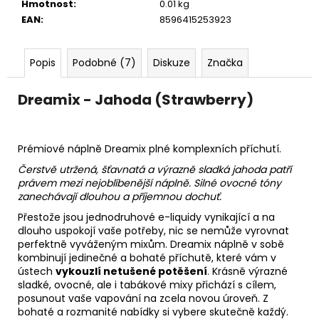
Hmotnost
:
0.01 kg
EAN
:
8596415253923
Popis
Podobné (7)
Diskuze
Značka
Dreamix - Jahoda (Strawberry)
Prémiové náplně Dreamix plné komplexních příchutí.
Čerstvě utržená, šťavnatá a výrazně sladká jahoda patří
právem mezi nejoblíbenější náplně. Silné ovocné tóny
zanechávají dlouhou a příjemnou dochuť.
Přestože jsou jednodruhové e-liquidy vynikající a na
dlouho uspokojí vaše potřeby, nic se nemůže vyrovnat
perfektně vyváženým mixům. Dreamix náplně v sobě
kombinují jedinečné a bohaté příchutě, které vám v
ústech
vykouzlí netušené potěšení
. Krásně výrazné
sladké, ovocné, ale i tabákové mixy přichází s cílem,
posunout vaše vapování na zcela novou úroveň. Z
bohaté a rozmanité nabídky si vybere skutečně každý.