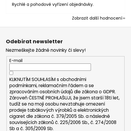
Rychlé a pohodové vyřízení objednávky.
Zobrazit další hodnocení
Z
á
Odebírat newsletter
p
Nezmeškejte žádné novinky či slevy!
a
t
E-mail
í
KLIKNUTÍM SOUHLASÍM s
obchodními
podmínkami,
reklamačním řádem a se
zpracováním osobních údajů dle zákona o
GDPR
.
Zároveň ČESTNĚ PROHLAŠUJI, že jsem starší 18ti let,
tudíž se na moji osobu nevztahuje omezení
prodeje tabákových výrobků a elektronických
cigaret dle zákona č. 379/2005 Sb. a následně
souvisejících zákonů č. 225/2006 Sb., č. 274/2008
Sb a č. 305/2009 Sb.