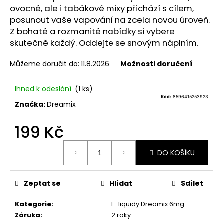
č
ovocné, ale i tabákové mixy přichází s cílem,
u
posunout vaše vapování na zcela novou úroveň.
j
Z bohaté a rozmanité nabídky si vybere
e
skutečně každý. Oddejte se snovým náplním.
m
e
Můžeme doručit do:
11.8.2026
Možnosti doručení
LIQUA
Ihned k odeslání
(1 ks)
SALT
Kód:
8596415253923
SHOT
Značka:
Dreamix
-
50/50
199 Kč
-
20MG
SALT
Měrná
NIKOTINOVÝ
DO KOŠÍKU
cena:
BOOSTER
119
Kč
Zeptat se
Hlídat
Sdílet
Původně:
149
Kategorie
:
E-liquidy Dreamix 6mg
Kč
Záruka
:
2 roky