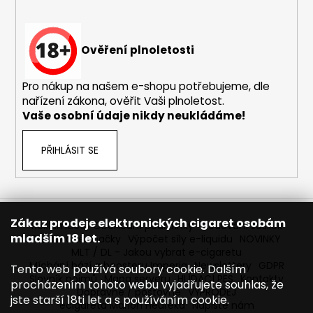
Ověření plnoletosti
Pro nákup na našem e-shopu potřebujeme, dle
nařízení zákona, ověřit Vaši plnoletost.
Vaše osobní údaje nikdy neukládáme!
PŘIHLÁSIT SE
Zákaz prodeje elektronických cigaret osobám
Reklamace
Obchodní podmínky
Sledování zásilek
mladším 18 let.
Prodávané značky
Výpočet síly e-liquidu
NOVINKY
MLT / DL - Jakou vybrat e-cigaretu
Míchání bází a boosteru Imperia
Newslettery
GDPR
Tento web používá soubory cookie. Dalším
Slovník pojmů
Mapa serveru
HLÍDACÍ PES
Kontakty
procházením tohoto webu vyjadřujete souhlas, že
Dopravné / poštovné
VÝPRODEJ
jste starší 18ti let a s používáním cookie.
ecigareta Marion Heureka
Napište nám