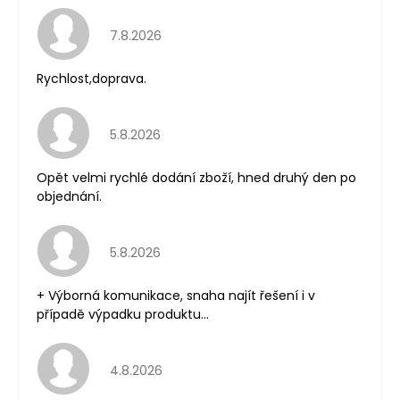
Hodnocení obchodu je 5 z 5 hvězdiček.
7.8.2026
Rychlost,doprava.
Hodnocení obchodu je 5 z 5 hvězdiček.
5.8.2026
Opět velmi rychlé dodání zboží, hned druhý den po
objednání.
Hodnocení obchodu je 5 z 5 hvězdiček.
5.8.2026
+ Výborná komunikace, snaha najít řešení i v
případě výpadku produktu...
Hodnocení obchodu je 5 z 5 hvězdiček.
4.8.2026