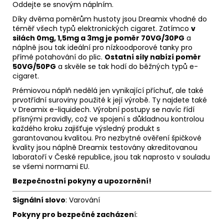
Oddejte se snovým náplním.
Díky dvěma poměrům hustoty jsou Dreamix vhodné do
téměř všech typů elektronických cigaret. Zatímco
v
silách 0mg, 1,5mg a 3mg je poměr 70VG/30PG
a
náplně jsou tak ideální pro nízkoodporové tanky pro
přímé potahování do plic.
Ostatní síly nabízí poměr
50VG/50PG
a skvěle se tak hodí do běžných typů e-
cigaret.
Prémiovou náplň nedělá jen vynikající příchuť, ale také
prvotřídní suroviny použité k její výrobě. Ty najdete také
v Dreamix e-liquidech. Výrobní postupy se navíc řídí
přísnými pravidly, což ve spojení s důkladnou kontrolou
každého kroku zajišťuje výsledný produkt s
garantovanou kvalitou. Pro nezbytné ověření špičkové
kvality jsou náplně Dreamix testovány akreditovanou
laboratoří v České republice, jsou tak naprosto v souladu
se všemi normami EU.
Bezpečnostní pokyny a upozornění!
Signální slovo
: Varování
Pokyny pro bezpečné zacházen
í: