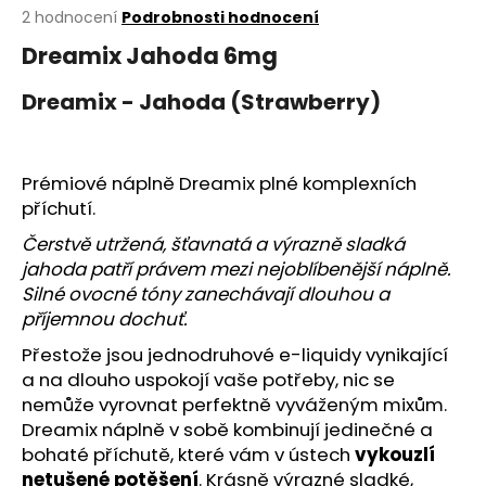
Průměrné
2 hodnocení
Podrobnosti hodnocení
a
hodnocení
j
Dreamix Jahoda 6mg
produktu
í
je
Dreamix - Jahoda (Strawberry)
5,0
t
z
?
5
hvězdiček.
Prémiové náplně Dreamix plné komplexních
příchutí.
Čerstvě utržená, šťavnatá a výrazně sladká
HLEDAT
jahoda patří právem mezi nejoblíbenější náplně.
Silné ovocné tóny zanechávají dlouhou a
příjemnou dochuť.
D
Přestože jsou jednodruhové e-liquidy vynikající
o
a na dlouho uspokojí vaše potřeby, nic se
p
nemůže vyrovnat perfektně vyváženým mixům.
o
Dreamix náplně v sobě kombinují jedinečné a
r
bohaté příchutě, které vám v ústech
vykouzlí
u
netušené potěšení
. Krásně výrazné sladké,