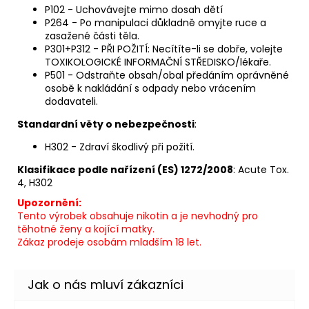
P102 - Uchovávejte mimo dosah dětí
P264 - Po manipulaci důkladně omyjte ruce a
zasažené části těla.
P301+P312 - PŘI POŽITÍ: Necítíte-li se dobře, volejte
TOXIKOLOGICKÉ INFORMAČNÍ STŘEDISKO/lékaře.
P501 - Odstraňte obsah/obal předáním oprávněné
osobě k nakládání s odpady nebo vrácením
dodavateli.
Standardní věty o nebezpečnosti
:
H302 - Zdraví škodlivý při požití.
Klasifikace podle nařízení (ES) 1272/2008
: Acute Tox.
4, H302
Upozornění:
Tento výrobek obsahuje nikotin a je nevhodný pro
těhotné ženy a kojící matky.
Zákaz prodeje osobám mladším 18 let.